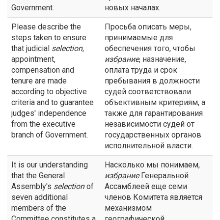
Government.
новых началах.
Please describe the
Просьба описать меры,
steps taken to ensure
принимаемые для
that judicial
selection
,
обеспечения того, чтобы
appointment,
избрание
, назначение,
compensation and
оплата труда и срок
tenure are made
пребывания в должности
according to objective
судей соответствовали
criteria and to guarantee
объективным критериям, а
judges' independence
также для гарантирования
from the executive
независимости судей от
branch of Government.
государственных органов
исполнительной власти.
It is our understanding
Насколько мы понимаем,
that the General
избрание
Генеральной
Assembly's
selection
of
Ассамблеей еще семи
seven additional
членов Комитета является
members of the
механизмом
Committee constitutes a
географической