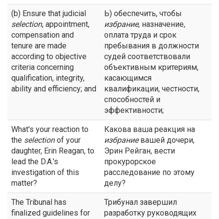
(b) Ensure that judicial
Ь) обеспечить, чтобы
selection
, appointment,
избрание
, назначение,
compensation and
оплата труда и срок
tenure are made
пребывания в должности
according to objective
судей соответствовали
criteria concerning
объективным критериям,
qualification, integrity,
касающимся
ability and efficiency; and
квалификации, честности,
способностей и
эффективности;
What's your reaction to
Какова ваша реакция на
the
selection
of your
избрание
вашей дочери,
daughter, Erin Reagan, to
Эрин Рейган, вести
lead the D.A.'s
прокурорское
investigation of this
расследование по этому
matter?
делу?
The Tribunal has
Трибунал завершил
finalized guidelines for
разработку руководящих