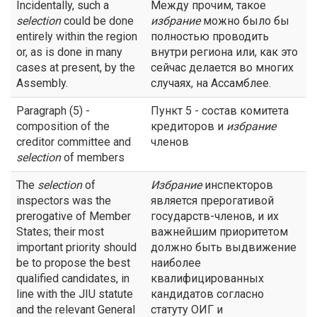
Incidentally, such a
Между прочим, такое
selection
could be done
избрание
можно было бы
entirely within the region
полностью проводить
or, as is done in many
внутри региона или, как это
cases at present, by the
сейчас делается во многих
Assembly.
случаях, на Ассамблее.
Paragraph (5) -
Пункт 5 - состав комитета
composition of the
кредиторов и
избрание
creditor committee and
членов
selection
of members
The
selection
of
Избрание
инспекторов
inspectors was the
является прерогативой
prerogative of Member
государств-членов, и их
States; their most
важнейшим приоритетом
important priority should
должно быть выдвижение
be to propose the best
наиболее
qualified candidates, in
квалифицированных
line with the JIU statute
кандидатов согласно
and the relevant General
статуту ОИГ и