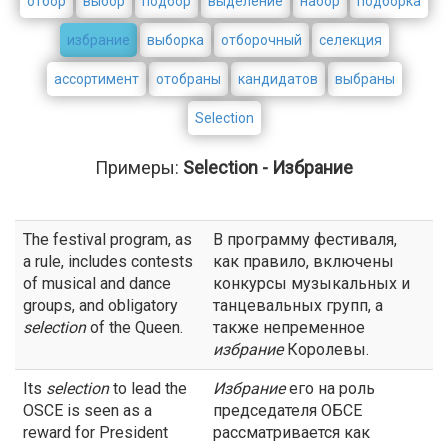
отбор
выбор
подбор
выделение
набор
подборка
избрание
выборка
отборочный
селекция
ассортимент
отобраны
кандидатов
выбраны
Selection
Примеры:
Selection - Избрание
The festival program, as
В программу фестиваля,
a rule, includes contests
как правило, включены
of musical and dance
конкурсы музыкальных и
groups, and obligatory
танцевальных групп, а
selection
of the Queen.
также непременное
избрание
Королевы.
Its
selection
to lead the
Избрание
его на роль
OSCE is seen as a
председателя ОБСЕ
reward for President
рассматривается как