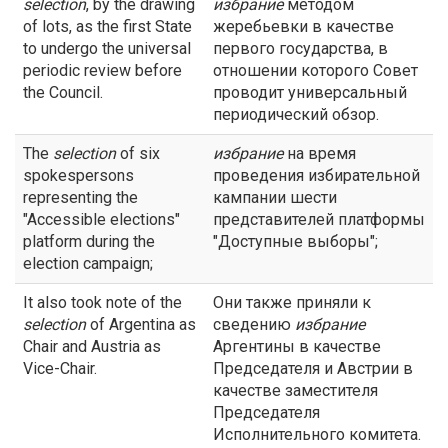
selection
, by the drawing
избрание
методом
of lots, as the first State
жеребьевки в качестве
to undergo the universal
первого государства, в
periodic review before
отношении которого Совет
the Council.
проводит универсальный
периодический обзор.
The
selection
of six
избрание
на время
spokespersons
проведения избирательной
representing the
кампании шести
"Accessible elections"
представителей платформы
platform during the
"Доступные выборы";
election campaign;
It also took note of the
Они также приняли к
selection
of Argentina as
сведению
избрание
Chair and Austria as
Аргентины в качестве
Vice-Chair.
Председателя и Австрии в
качестве заместителя
Председателя
Исполнительного комитета.