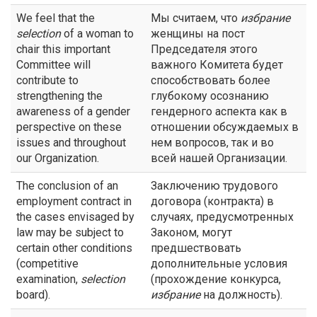
We feel that the
Мы считаем, что
избрание
selection
of a woman to
женщины на пост
chair this important
Председателя этого
Committee will
важного Комитета будет
contribute to
способствовать более
strengthening the
глубокому осознанию
awareness of a gender
гендерного аспекта как в
perspective on these
отношении обсуждаемых в
issues and throughout
нем вопросов, так и во
our Organization.
всей нашей Организации.
The conclusion of an
Заключению трудового
employment contract in
договора (контракта) в
the cases envisaged by
случаях, предусмотренных
law may be subject to
Законом, могут
certain other conditions
предшествовать
(competitive
дополнительные условия
examination,
selection
(прохождение конкурса,
board).
избрание
на должность).