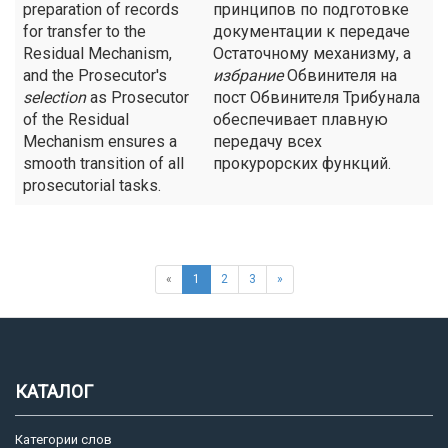
preparation of records
принципов по подготовке
for transfer to the
документации к передаче
Residual Mechanism,
Остаточному механизму, а
and the Prosecutor's
избрание
Обвинителя на
selection
as Prosecutor
пост Обвинителя Трибунала
of the Residual
обеспечивает плавную
Mechanism ensures a
передачу всех
smooth transition of all
прокурорских функций.
prosecutorial tasks.
«
1
2
3
»
КАТАЛОГ
Категории слов