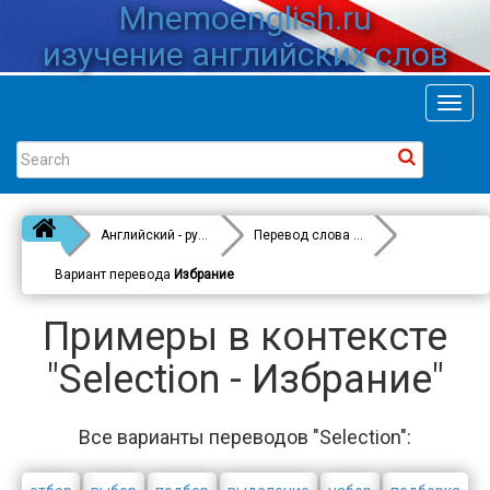
Mnemoenglish.ru
изучение английских слов
Toggl
navig
Английский - русский
Перевод слова
Selection
Вариант перевода
Избрание
Примеры в контексте
"Selection - Избрание"
Все варианты переводов "Selection":