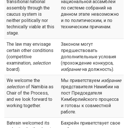
transitional national
национальной ассамблеи
assembly through the
по системе собраний на
caucus system is
данном этапе невозможно
neither politically nor
и по политическим, и по
technically viable at this
техническим причинам.
stage.
The law may envisage
Законом могут
certain other conditions
предшествовать
(competitive
дополнительные условия
examination,
selection
(прохождение конкурса,
board).
избрание
на должность).
We welcome the
Мы приветствуем
избрание
selection
of Namibia as
представителя Намибии на
Chair of the Process,
пост Председателя
and we look forward to
Кимберлийского процесса
working together.
и готовы к совместной
работе.
Bahrain welcomed its
Бахрейн приветствует свое