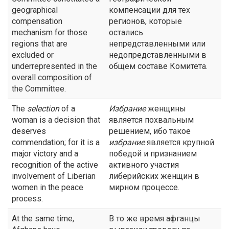
geographical
компенсации для тех
compensation
регионов, которые
mechanism for those
остались
regions that are
непредставленными или
excluded or
недопредставленными в
underrepresented in the
общем составе Комитета.
overall composition of
the Committee.
The
selection
of a
Избрание
женщины
woman is a decision that
является похвальным
deserves
решением, ибо такое
commendation; for it is a
избрание
является крупной
major victory and a
победой и признанием
recognition of the active
активного участия
involvement of Liberian
либерийских женщин в
women in the peace
мирном процессе.
process.
At the same time,
В то же время афганцы