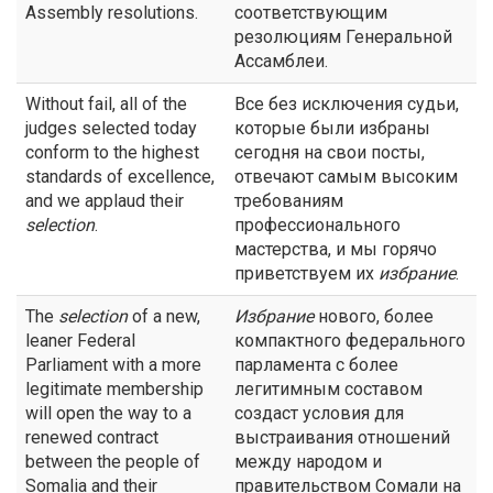
Assembly resolutions.
соответствующим
резолюциям Генеральной
Ассамблеи.
Without fail, all of the
Все без исключения судьи,
judges selected today
которые были избраны
conform to the highest
сегодня на свои посты,
standards of excellence,
отвечают самым высоким
and we applaud their
требованиям
selection
.
профессионального
мастерства, и мы горячо
приветствуем их
избрание
.
The
selection
of a new,
Избрание
нового, более
leaner Federal
компактного федерального
Parliament with a more
парламента с более
legitimate membership
легитимным составом
will open the way to a
создаст условия для
renewed contract
выстраивания отношений
between the people of
между народом и
Somalia and their
правительством Сомали на