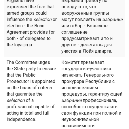
Afghans have
выразили тревогу по
expressed the fear that
поводу того, что
armed groups could
вооруженные группы
influence the
selection
or
могут повлиять на
избрание
election - the Bonn
или отбор - Боннское
Agreement provides for
соглашение
both - of delegates to
предусматривает и то и
the loya jirga.
другое - делегатов для
участия в Лойя джирге.
The Committee urges
Комитет призывает
the State party to ensure
государство-участника
that the Public
назначать Генерального
Prosecutor is appointed
прокурора Республики с
on the basis of criteria
использованием
that guarantee the
процедуры, гарантирующей
selection
of a
избрание
профессионала,
professional capable of
способного осуществлять
acting in total and full
свои функции при полной и
independence.
неукоснительной
независимости.