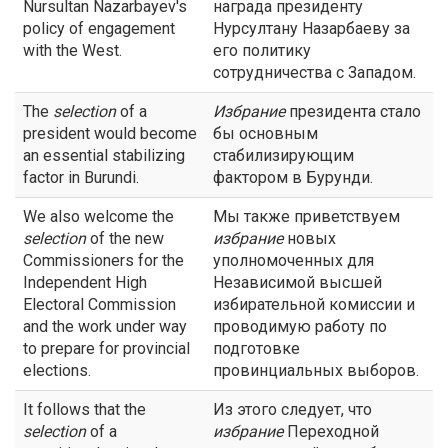
Nursultan Nazarbayev's
награда президенту
policy of engagement
Нурсултану Назарбаеву за
with the West.
его политику
сотрудничества с Западом.
The
selection
of a
Избрание
президента стало
president would become
бы основным
an essential stabilizing
стабилизирующим
factor in Burundi.
фактором в Бурунди.
We also welcome the
Мы также приветствуем
selection
of the new
избрание
новых
Commissioners for the
уполномоченных для
Independent High
Независимой высшей
Electoral Commission
избирательной комиссии и
and the work under way
проводимую работу по
to prepare for provincial
подготовке
elections.
провинциальных выборов.
It follows that the
Из этого следует, что
selection
of a
избрание
Переходной