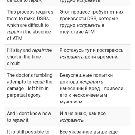
difficult to
repair
.
трудно
исправить
.
This process requires
Этот процесс требует от них
them to make DSBs,
произвести DSB, которые
which are difficult to
трудно
исправить
в
repair
in the absence
отсутствие ATM.
of ATM.
I'll stay and
repair
the
Я останусь тут и постараюсь
short in the time
исправить
цепи времени.
circuit.
The doctor's fumbling
Безуспешные попытки
attempts to
repair
the
доктора
исправить
damage... left him in
нанесенный вред... привели
perpetual agony.
его к нескончаемым
мучениям.
And I don't know how
И я не знаю, как все
to
repair
it.
исправить
.
It is still possible to
Все указанное выше еще