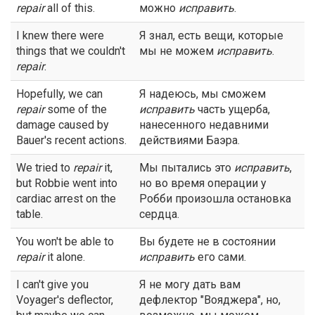
repair
all of this.
можно
исправить
.
I knew there were
Я знал, есть вещи, которые
things that we couldn't
мы не можем
исправить
.
repair
.
Hopefully, we can
Я надеюсь, мы сможем
repair
some of the
исправить
часть ущерба,
damage caused by
нанесенного недавними
Bauer's recent actions.
действиями Баэра.
We tried to
repair
it,
Мы пытались это
исправить
,
but Robbie went into
но во время операции у
cardiac arrest on the
Робби произошла остановка
table.
сердца.
You won't be able to
Вы будете не в состоянии
repair
it alone.
исправить
его сами.
I can't give you
Я не могу дать вам
Voyager's deflector,
дефлектор "Вояджера", но,