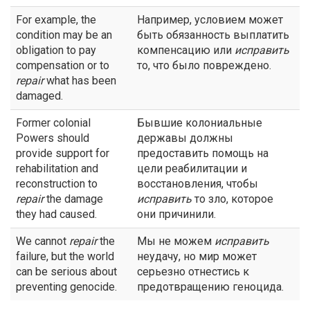
For example, the
Например, условием может
condition may be an
быть обязанность выплатить
obligation to pay
компенсацию или
исправить
compensation or to
то, что было повреждено.
repair
what has been
damaged.
Former colonial
Бывшие колониальные
Powers should
державы должны
provide support for
предоставить помощь на
rehabilitation and
цели реабилитации и
reconstruction to
восстановления, чтобы
repair
the damage
исправить
то зло, которое
they had caused.
они причинили.
We cannot
repair
the
Мы не можем
исправить
failure, but the world
неудачу, но мир может
can be serious about
серьезно отнестись к
preventing genocide.
предотвращению геноцида.