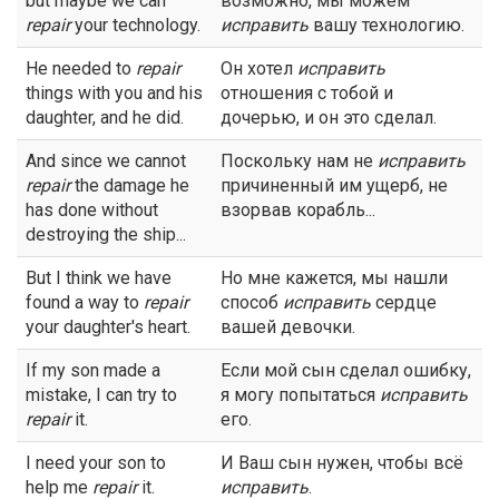
but maybe we can
возможно, мы можем
repair
your technology.
исправить
вашу технологию.
He needed to
repair
Он хотел
исправить
things with you and his
отношения с тобой и
daughter, and he did.
дочерью, и он это сделал.
And since we cannot
Поскольку нам не
исправить
repair
the damage he
причиненный им ущерб, не
has done without
взорвав корабль...
destroying the ship...
But I think we have
Но мне кажется, мы нашли
found a way to
repair
способ
исправить
сердце
your daughter's heart.
вашей девочки.
If my son made a
Если мой сын сделал ошибку,
mistake, I can try to
я могу попытаться
исправить
repair
it.
его.
I need your son to
И Ваш сын нужен, чтобы всё
help me
repair
it.
исправить
.