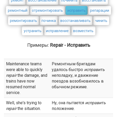
ремонт
восстановление
починить
восстановить
ремонтный
отремонтировать
исправить
репарации
ремонтировать
починка
восстанавливать
чинить
устранить
исправление
возместить
Примеры:
Repair - Исправить
Maintenance teams
Ремонтным бригадам
were able to quickly
удалось быстро
исправить
repair
the damage, and
неполадку, и движение
trains have now
поездов возобновилось в
resumed normal
обычном режиме.
service.
Well, she's trying to
Ну, она пытается
исправить
repair
the situation.
положение.