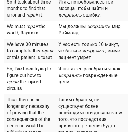
So it took about three
Итак, потребовалось три
months to find that
месяца, чтобы найти и
error and
repair
it.
исправить
ошибку.
We must
repair
the
Мы должны
исправить
мир,
world, Raymond.
Рэймонд.
We have 30 minutes
У нас есть только 30 минут,
to complete this
repair
чтобы все
исправить
, иначе
or this patient is toast.
пациент умрет.
So, I've been trying to
Я пытаюсь разобраться, как
figure out how to
исправить
поврежденные
repair
the injured
цепи...
circuits...
Thus, there is no
Таким образом, не
longer any necessity
существует более
of proving that the
необходимости доказывания
consequences of the
того, что последствия
decision would be
принятого решения будет