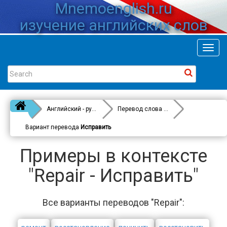
Mnemoenglish.ru
изучение английских слов
Toggl
navig
Английский - русский
Перевод слова
Repair
Вариант перевода
Исправить
Примеры в контексте
"Repair - Исправить"
Все варианты переводов "Repair":