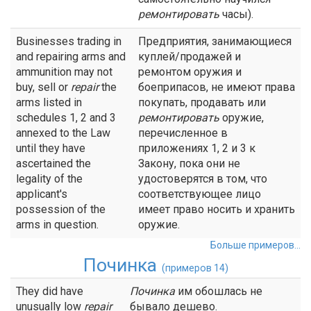
ремонтировать
часы).
Businesses trading in
Предприятия, занимающиеся
and repairing arms and
куплей/продажей и
ammunition may not
ремонтом оружия и
buy, sell or
repair
the
боеприпасов, не имеют права
arms listed in
покупать, продавать или
schedules 1, 2 and 3
ремонтировать
оружие,
annexed to the Law
перечисленное в
until they have
приложениях 1, 2 и 3 к
ascertained the
Закону, пока они не
legality of the
удостоверятся в том, что
applicant's
соответствующее лицо
possession of the
имеет право носить и хранить
arms in question.
оружие.
Больше примеров...
Починка
(примеров 14)
They did have
Починка
им обошлась не
unusually low
repair
бывало дешево.