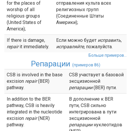
for the places of
отправления культа всех
worship of all
религиозных групп
religious groups
(Соединенные Штаты
(United States of
Америки);
America);
If there is damage,
Если можно будет
исправить
,
repair
it immediately.
исправляйте
, пожалуйста.
Больше примеров...
Репарации
(примеров 86)
CSB is involved in the base
CSB участвует в базовой
excision
repair
(BER)
эксцизионной
pathway.
репарации
(BER) пути.
In addition to the BER
В дополнение к BER
pathway, CSB is heavily
пути, CSB сильно
integrated in the nucleotide
интегрирована в пути
excision
repair
(NER)
эксцизионной
pathway.
репарации
нуклеотидов