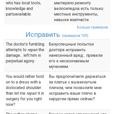
who has local tools,
мастерапо ремонту
knowledge and
велосипедов есть только
partsavailable.
местные инструменты,
навыки изапчасти.
Больше примеров...
Исправить
(примеров 109)
The doctor's fumbling
Безуспешные попытки
attempts to
repair
the
доктора
исправить
damage... left him in
нанесенный вред... привели
perpetual agony.
его к нескончаемым
мучениям.
You would rather hold
Вы предпочитаете держаться
on to a dress with a
за платье с вывихнутым
dislocated shoulder
плечом, чем позволите мне
than let me
repair
it in
исправить
ваше плечо в
surgery for you right
хирургии прямо сейчас?
now?