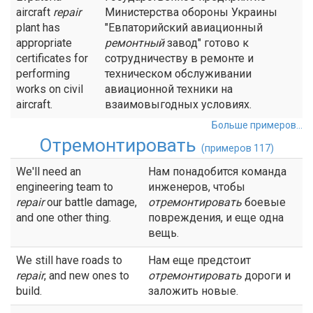
aircraft
repair
Министерства обороны Украины
plant has
"Евпаторийский авиационный
appropriate
ремонтный
завод" готово к
certificates for
сотрудничеству в ремонте и
performing
техническом обслуживании
works on civil
авиационной техники на
aircraft.
взаимовыгодных условиях.
Больше примеров...
Отремонтировать
(примеров 117)
We'll need an
Нам понадобится команда
engineering team to
инженеров, чтобы
repair
our battle damage,
отремонтировать
боевые
and one other thing.
повреждения, и еще одна
вещь.
We still have roads to
Нам еще предстоит
repair
, and new ones to
отремонтировать
дороги и
build.
заложить новые.