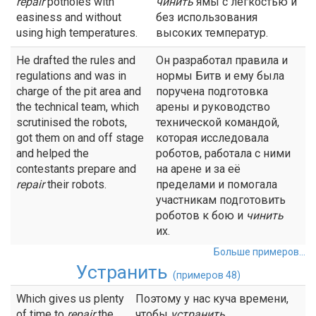
repair
potholes with
чинить
ямы с легкостью и
easiness and without
без использования
using high temperatures.
высоких температур.
He drafted the rules and
Он разработал правила и
regulations and was in
нормы Битв и ему была
charge of the pit area and
поручена подготовка
the technical team, which
арены и руководство
scrutinised the robots,
технической командой,
got them on and off stage
которая исследовала
and helped the
роботов, работала с ними
contestants prepare and
на арене и за её
repair
their robots.
пределами и помогала
участникам подготовить
роботов к бою и
чинить
их.
Больше примеров...
Устранить
(примеров 48)
Which gives us plenty
Поэтому у нас куча времени,
of time to
repair
the
чтобы
устранить