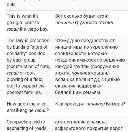
bills.
This is what it's
Вот сколько будет стоит
going to cost to
починка
грузового отсека.
repair
the cargo bay.
The Day is preceded
Этому дню предшествуют
by building "sites of
инициативы по укреплению
solidarity" decided
солидарности, которые
by each group
предпринимаются по решению
(construction of huts,
каждой группы (сооружение
repair
of roof,
хижин,
починка
крыши,
plowing of a field,
вспашка поля и т.д.), с целью
etc) to support the
оказания поддержки
poorest families.
беднейшим семьям.
How goes the alien
Как проходит
починка
Бимера?
small-engine
repair
?
Compacting and re-
а) уплотнение и замена
asphalting of roads
асфальтового покрытия дорог