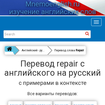
Mnemoenglish.ru
изучение английских слов
Toggl
navig
Английский - русский
Перевод слова
Repair
Перевод repair с
английского на русский
с примерами в контексте
Все варианты переводов: