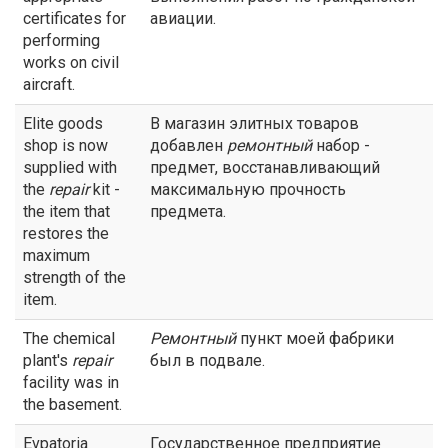
certificates for
авиации.
performing
works on civil
aircraft.
Elite goods
В магазин элитных товаров
shop is now
добавлен
ремонтный
набор -
supplied with
предмет, восстанавливающий
the
repair
kit -
максимальную прочность
the item that
предмета.
restores the
maximum
strength of the
item.
The chemical
Ремонтный
пункт моей фабрики
plant's
repair
был в подвале.
facility was in
the basement.
Evpatoria
Государственное предприятие