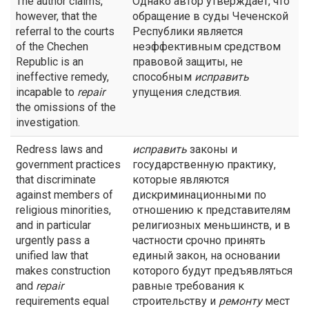
The author claims,
Однако автор утверждает, что
however, that the
обращение в суды Чеченской
referral to the courts
Республики является
of the Chechen
неэффективным средством
Republic is an
правовой защиты, не
ineffective remedy,
способным
исправить
incapable to
repair
упущения следствия.
the omissions of the
investigation.
Redress laws and
исправить
законы и
government practices
государственную практику,
that discriminate
которые являются
against members of
дискриминационными по
religious minorities,
отношению к представителям
and in particular
религиозных меньшинств, и в
urgently pass a
частности срочно принять
unified law that
единый закон, на основании
makes construction
которого будут предъявляться
and
repair
равные требования к
requirements equal
строительству и
ремонту
мест