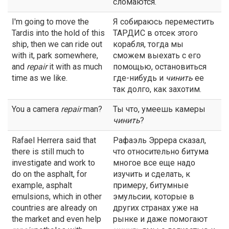
сломаются.
I'm going to move the
Я собираюсь переместить
Tardis into the hold of this
ТАРДИС в отсек этого
ship, then we can ride out
корабля, тогда мы
with it, park somewhere,
сможем выехать с его
and
repair
it with as much
помощью, остановиться
time as we like.
где-нибудь и
чинить
ее
так долго, как захотим.
You a camera
repair
man?
Ты что, умеешь камеры
чинить
?
Rafael Herrera said that
Рафаэль Эррера сказал,
there is still much to
что относительно битума
investigate and work to
многое все еще надо
do on the asphalt, for
изучить и сделать, к
example, asphalt
примеру, битумные
emulsions, which in other
эмульсии, которые в
countries are already on
других странах уже на
the market and even help
рынке и даже помогают