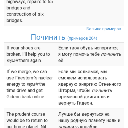
highways, repairs to 65
bridges and
construction of six
bridges.
Больше примеров...
Починить
(примеров 204)
If your shoes are
Если твоя обувь испортится,
broken, I'll help you to
я могу помочь тебе
починить
repair
them again.
её.
If we merge, we can
Если мы сольёмся, мы
use Firestorm's nuclear
сможем использовать
energy to
repair
the
ядерную энергию Огненного
time drive and get
Шторма, чтобы
починить
Gideon back online.
временной двигатель и
вернуть Гидеон.
The prudent course
Лучше бы вернуться на
would be to return to
нашу родную планету ноль и
our home planet, Nil,
починить
корабль.