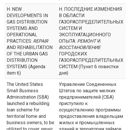
H. NEW
Н. ПОСЛЕДНИЕ ИЗМЕНЕНИЯ
DEVELOPMENTS IN
В ОБЛАСТИ
GAS DISTRIBUTION
ГАЗОРАСПРЕДЕЛИТЕЛЬНЫХ
SYSTEMS AND
СИСТЕМ И
OPERATIONAL
ЭКСПЛУАТАЦИОННОГО
PRACTICES:
REPAIR
ОПЫТА:
РЕМОНТ
И
AND REHABILITATION
ВОССТАНОВЛЕНИЕ
OF THE URBAN GAS
ГОРОДСКИХ
DISTRIBUTION
ГАЗОРАСПРЕДЕЛИТЕЛЬНЫХ
SYSTEMS (Agenda
СИСТЕМ (Пункт 6 повестки
item 6)
дня)
The United States
Управление Соединенных
Small Business
Штатов по защите мелких
Administration (SBA)
предпринимателей (СБА)
launched a rebuilding
приступило к
loan scheme for
осуществлению программы
territorial home and
предоставления владельцам
business owners, to be
жилых и промышленных
utilized to cover
repair
зданий в территории займов