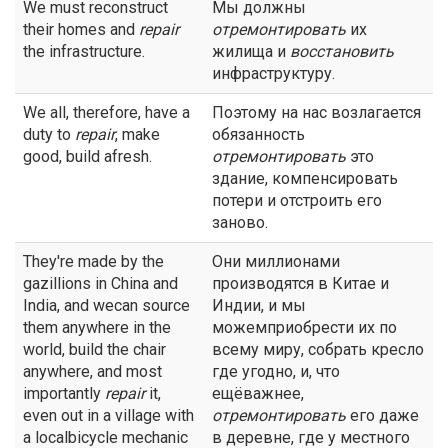
We must reconstruct
Мы должны
their homes and
repair
отремонтировать
их
the infrastructure.
жилища и
восстановить
инфраструктуру.
We all, therefore, have a
Поэтому на нас возлагается
duty to
repair
, make
обязанность
good, build afresh.
отремонтировать
это
здание, компенсировать
потери и отстроить его
заново.
They're made by the
Они миллионами
gazillions in China and
производятся в Китае и
India, and wecan source
Индии, и мы
them anywhere in the
можемприобрести их по
world, build the chair
всему миру, собрать кресло
anywhere, and most
где угодно, и, что
importantly
repair
it,
ещёважнее,
even out in a village with
отремонтировать
его даже
a localbicycle mechanic
в деревне, где у местного