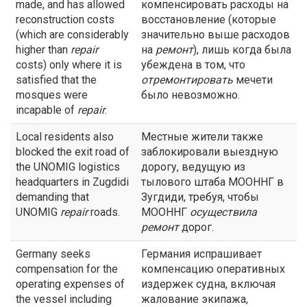
made, and has allowed
компенсировать расходы на
reconstruction costs
восстановление (которые
(which are considerably
значительно выше расходов
higher than
repair
на
ремонт
), лишь когда была
costs) only where it is
убеждена в том, что
satisfied that the
отремонтировать
мечети
mosques were
было невозможно.
incapable of
repair
.
Local residents also
Местные жители также
blocked the exit road of
заблокировали выездную
the UNOMIG logistics
дорогу, ведущую из
headquarters in Zugdidi
тылового штаба МООННГ в
demanding that
Зугдиди, требуя, чтобы
UNOMIG
repair
roads.
МООННГ
осуществила
ремонт
дорог.
Germany seeks
Германия испрашивает
compensation for the
компенсацию оперативных
operating expenses of
издержек судна, включая
the vessel including
жалование экипажа,