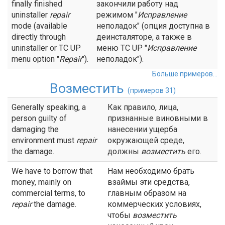
finally finished
закончили работу над
uninstaller
repair
режимом "
Исправление
mode (available
неполадок" (опция доступна в
directly through
деинсталяторе, а также в
uninstaller or TC UP
меню ТС UP "
Исправление
menu option "
Repair
").
неполадок").
Больше примеров...
Возместить
(примеров 31)
Generally speaking, a
Как правило, лица,
person guilty of
признанные виновными в
damaging the
нанесении ущерба
environment must
repair
окружающей среде,
the damage.
должны
возместить
его.
We have to borrow that
Нам необходимо брать
money, mainly on
взаймы эти средства,
commercial terms, to
главным образом на
repair
the damage.
коммерческих условиях,
чтобы
возместить