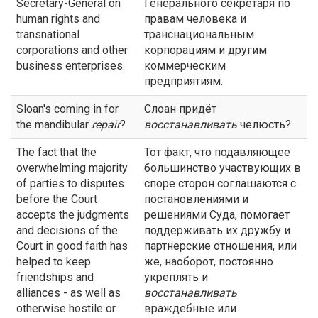
Secretary-General on
Генерального секретаря по
human rights and
правам человека и
transnational
транснациональным
corporations and other
корпорациям и другим
business enterprises.
коммерческим
предприятиям.
Sloan's coming in for
Слоан придёт
the mandibular
repair
?
восстанавливать
челюсть?
The fact that the
Тот факт, что подавляющее
overwhelming majority
большинство участвующих в
of parties to disputes
споре сторон соглашаются с
before the Court
постановлениями и
accepts the judgments
решениями Суда, помогает
and decisions of the
поддерживать их дружбу и
Court in good faith has
партнерские отношения, или
helped to keep
же, наоборот, постоянно
friendships and
укреплять и
alliances - as well as
восстанавливать
otherwise hostile or
враждебные или