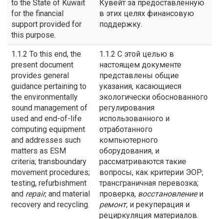
to the State of Kuwait
Кувейт за предоставленную
for the financial
в этих целях финансовую
support provided for
поддержку.
this purpose.
1.1.2 To this end, the
1.1.2 С этой целью в
present document
настоящем документе
provides general
представлены общие
guidance pertaining to
указания, касающиеся
the environmentally
экологически обоснованного
sound management of
регулирования
used and end-of-life
использованного и
computing equipment
отработанного
and addresses such
компьютерного
matters as ESM
оборудования, и
criteria; transboundary
рассматриваются такие
movement procedures;
вопросы, как критерии ЭОР;
testing, refurbishment
трансграничная перевозка;
and
repair
; and material
проверка,
восстановление
и
recovery and recycling.
ремонт
; и рекуперация и
рециркуляция материалов.