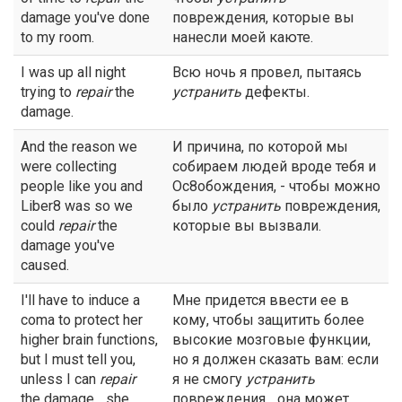
damage you've done
повреждения, которые вы
to my room.
нанесли моей каюте.
I was up all night
Всю ночь я провел, пытаясь
trying to
repair
the
устранить
дефекты.
damage.
And the reason we
И причина, по которой мы
were collecting
собираем людей вроде тебя и
people like you and
Ос8обождения, - чтобы можно
Liber8 was so we
было
устранить
повреждения,
could
repair
the
которые вы вызвали.
damage you've
caused.
I'll have to induce a
Мне придется ввести ее в
coma to protect her
кому, чтобы защитить более
higher brain functions,
высокие мозговые функции,
but I must tell you,
но я должен сказать вам: если
unless I can
repair
я не смогу
устранить
the damage... she
повреждения... она может