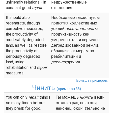
unfriendly relations - in
недружественные
constant good
repair
.
отношения.
It should also
Необходимо также путем
regenerate, through
принятия коллективных
corrective measures,
усилий
восстанавливать
the productivity of
продуктивность как
moderately degraded
умеренно, так и серьезно
land, as well as restore
деградированной земли,
the productivity of
обращаясь к мерам по
seriously degraded
реабилитации и
land, using
реконструкции
.
rehabilitation and
repair
measures.
Больше примеров...
Чинить
(примеров 38)
You can only
repair
things
Ты можешь
чинить
вещи
so many times before
столько раз, пока они,
they break for good.
наконец, окончательно не