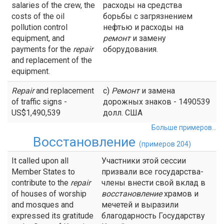
salaries of the crew, the
расходы на средства
costs of the oil
борьбы с загрязнением
pollution control
нефтью и расходы на
equipment, and
ремонт
и замену
payments for the
repair
оборудования.
and replacement of the
equipment.
Repair
and replacement
с)
Ремонт
и замена
of traffic signs -
дорожных знаков - 1490539
US$1,490,539
долл. США
Больше примеров...
Восстановление
(примеров 204)
It called upon all
Участники этой сессии
Member States to
призвали все государства-
contribute to the
repair
члены внести свой вклад в
of houses of worship
восстановление
храмов и
and mosques and
мечетей и выразили
expressed its gratitude
благодарность Государству