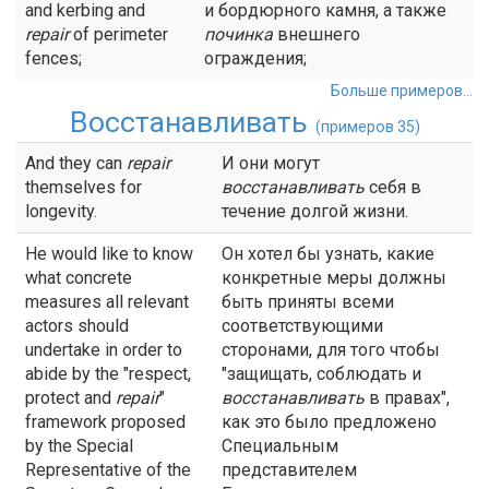
and kerbing and
и бордюрного камня, а также
repair
of perimeter
починка
внешнего
fences;
ограждения;
Больше примеров...
Восстанавливать
(примеров 35)
And they can
repair
И они могут
themselves for
восстанавливать
себя в
longevity.
течение долгой жизни.
He would like to know
Он хотел бы узнать, какие
what concrete
конкретные меры должны
measures all relevant
быть приняты всеми
actors should
соответствующими
undertake in order to
сторонами, для того чтобы
abide by the "respect,
"защищать, соблюдать и
protect and
repair
"
восстанавливать
в правах",
framework proposed
как это было предложено
by the Special
Специальным
Representative of the
представителем