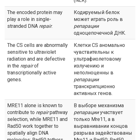
(NER).
The encoded protein may
Кодируемый белок
play a role in single-
может играть роль в
stranded DNA
repair
.
репарации
одноцепочечной ДНК.
The CS cells are abnormally
Клетки CS аномально
sensitive to ultraviolet
чувствительны к
radiation and are defective
ультрафиолетовому
in the
repair
of
излучению и
transcriptionally active
неполноценны в
genes.
репарации
транскрипционно
активных генов.
MRE11 alone is known to
В выборе механизма
contribute to
repair
pathway
репарации
участвует
selection, while MRE11 and
только Mre11, а в
Rad50 work together to
выравнивании концов
spatially align DNA
разрыва задействованы
molecules: Rad50 tethers
Mre11 и Rad50: Rad50