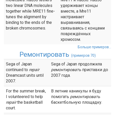
two linear DNA molecules
удерживает концы
together while MRE11 fine-
вместе, а Mre11
tunes the alignment by
настраивает
binding to the ends of the
выравнивания,
broken chromosomes.
связываясь с концами
повреждённых
хромосом.
Больше примеров...
Ремонтировать
(примеров 70)
Sega of Japan
Sega of Japan продолжила
continued to
repair
ремонтировать
приставки до
Dreamcast units until
2007 года.
2007.
For the summer break,
В летние каникулы я буду
I volunteered to help
помогать
ремонтировать
repair
the basketball
баскетбольную площадку.
court.