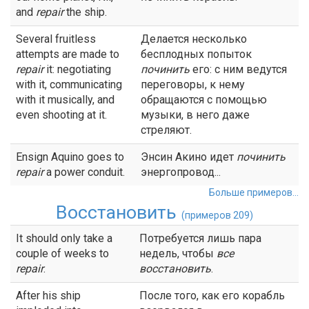
and
repair
the ship.
Several fruitless
Делается несколько
attempts are made to
бесплодных попыток
repair
it: negotiating
починить
его: с ним ведутся
with it, communicating
переговоры, к нему
with it musically, and
обращаются с помощью
even shooting at it.
музыки, в него даже
стреляют.
Ensign Aquino goes to
Энсин Акино идет
починить
repair
a power conduit.
энергопровод...
Больше примеров...
Восстановить
(примеров 209)
It should only take a
Потребуется лишь пара
couple of weeks to
недель, чтобы
все
repair
.
восстановить
.
After his ship
После того, как его корабль