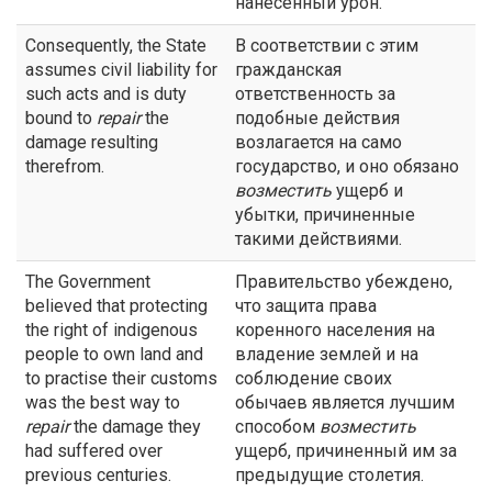
нанесенный урон.
Consequently, the State
В соответствии с этим
assumes civil liability for
гражданская
such acts and is duty
ответственность за
bound to
repair
the
подобные действия
damage resulting
возлагается на само
therefrom.
государство, и оно обязано
возместить
ущерб и
убытки, причиненные
такими действиями.
The Government
Правительство убеждено,
believed that protecting
что защита права
the right of indigenous
коренного населения на
people to own land and
владение землей и на
to practise their customs
соблюдение своих
was the best way to
обычаев является лучшим
repair
the damage they
способом
возместить
had suffered over
ущерб, причиненный им за
previous centuries.
предыдущие столетия.