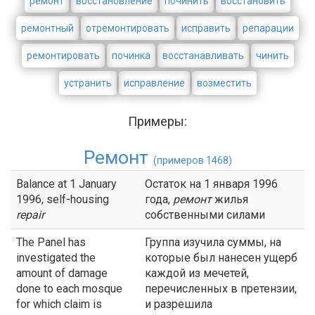
ремонт
восстановление
починить
восстановить
ремонтный
отремонтировать
исправить
репарации
ремонтировать
починка
восстанавливать
чинить
устранить
исправление
возместить
Примеры:
Ремонт
(примеров 1468)
Balance at 1 January
Остаток на 1 января 1996
1996, self-housing
года,
ремонт
жилья
repair
собственными силами
The Panel has
Группа изучила суммы, на
investigated the
которые был нанесен ущерб
amount of damage
каждой из мечетей,
done to each mosque
перечисленных в претензии,
for which claim is
и разрешила