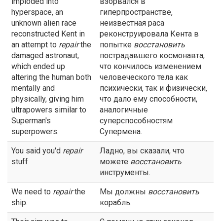
imploded into
взорвался в
hyperspace, an
гиперпространстве,
unknown alien race
неизвестная раса
reconstructed Kent in
реконструировала Кента в
an attempt to
repair
the
попытке
восстановить
damaged astronaut,
пострадавшего космонавта,
which ended up
что кончилось изменением
altering the human both
человеческого тела как
mentally and
психически, так и физически,
physically, giving him
что дало ему способности,
ultrapowers similar to
аналогичные
Superman's
суперспособностям
superpowers.
Супермена.
You said you'd
repair
Ладно, вы сказали, что
stuff
можете
восстановить
инструменты.
We need to
repair
the
Мы должны
восстановить
ship.
корабль.