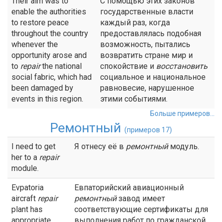
Their aim was to
С помощью этих законов
enable the authorities
государственные власти
to restore peace
каждый раз, когда
throughout the country
предоставлялась подобная
whenever the
возможность, пытались
opportunity arose and
возвратить стране мир и
to
repair
the national
спокойствие и
восстановить
social fabric, which had
социальное и национальное
been damaged by
равновесие, нарушенное
events in this region.
этими событиями.
Больше примеров...
Ремонтный
(примеров 17)
I need to get
Я отнесу её в
ремонтный
модуль.
her to a
repair
module.
Evpatoria
Евпаторийский авиационный
aircraft
repair
ремонтный
завод имеет
plant has
соответствующие сертификаты для
appropriate
выполнения работ по гражданской