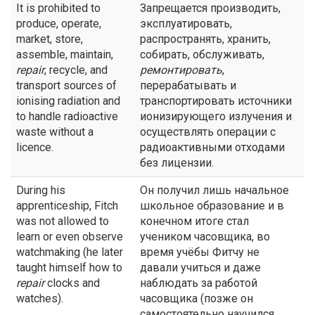
It is prohibited to
Запрещается производить,
produce, operate,
эксплуатировать,
market, store,
распространять, хранить,
assemble, maintain,
собирать, обслуживать,
repair
, recycle, and
ремонтировать
,
transport sources of
перерабатывать и
ionising radiation and
транспортировать источники
to handle radioactive
ионизирующего излучения и
waste without a
осуществлять операции с
licence.
радиоактивными отходами
без лицензии.
During his
Он получил лишь начальное
apprenticeship, Fitch
школьное образование и в
was not allowed to
конечном итоге стал
learn or even observe
учеником часовщика, во
watchmaking (he later
время учёбы Фитчу не
taught himself how to
давали учиться и даже
repair
clocks and
наблюдать за работой
watches).
часовщика (позже он
самостоятельно научился