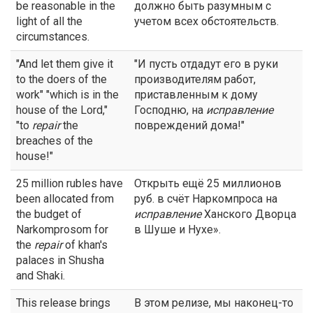
be reasonable in the
должно быть разумным с
light of all the
учетом всех обстоятельств.
circumstances.
"And let them give it
"И пусть отдадут его в руки
to the doers of the
производителям работ,
work" "which is in the
приставленным к дому
house of the Lord,"
Господню, на
исправление
"to
repair
the
повреждений дома!"
breaches of the
house!"
25 million rubles have
Открыть ещё 25 миллионов
been allocated from
руб. в счёт Наркомпроса на
the budget of
исправление
Ханского Дворца
Narkomprosom for
в Шуше и Нухе».
the
repair
of khan's
palaces in Shusha
and Shaki.
This release brings
В этом релизе, мы наконец-то