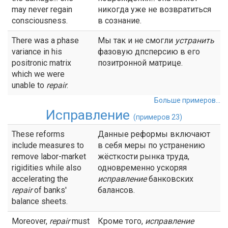
may never regain
никогда уже не возвратиться
consciousness.
в сознание.
There was a phase
Мы так и не смогли
устранить
variance in his
фазовую дпсперсию в его
positronic matrix
позитронной матрице.
which we were
unable to
repair
.
Больше примеров...
Исправление
(примеров 23)
These reforms
Данные реформы включают
include measures to
в себя меры по устранению
remove labor-market
жёсткости рынка труда,
rigidities while also
одновременно ускоряя
accelerating the
исправление
банковских
repair
of banks'
балансов.
balance sheets.
Moreover,
repair
must
Кроме того,
исправление