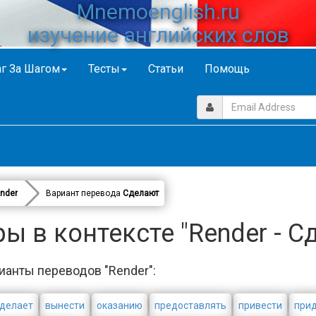
Mnemoenglish.ru
изучение английских слов
г За Шагом
Тесты
Статьи
Помощь
nder
Вариант перевода
Сделают
ы в контексте "Render - С
ианты переводов "Render":
делает
вынести
оказанию
предоставлять
привести
при