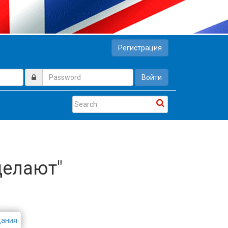
Регистрация
Войти
делают"
дания