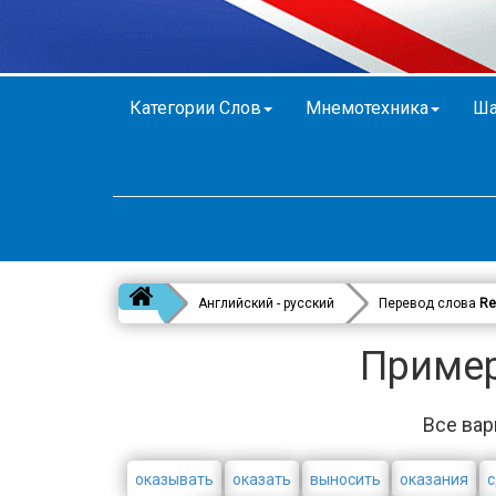
Категории Слов
Мнемотехника
Ша
Английский - русский
Перевод слова
Re
Пример
Все вар
оказывать
оказать
выносить
оказания
с