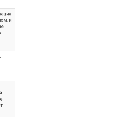
зация
ом, и
ые
т
в
й
ое
ет