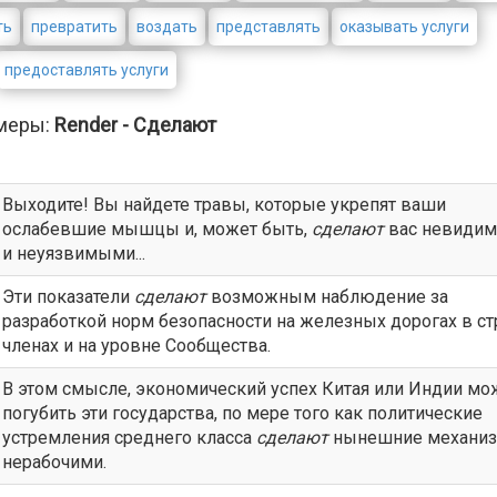
ть
превратить
воздать
представлять
оказывать услуги
предоставлять услуги
меры:
Render - Сделают
Выходите! Вы найдете травы, которые укрепят ваши
ослабевшие мышцы и, может быть,
сделают
вас невиди
и неуязвимыми...
Эти показатели
сделают
возможным наблюдение за
разработкой норм безопасности на железных дорогах в ст
членах и на уровне Сообщества.
В этом смысле, экономический успех Китая или Индии мо
погубить эти государства, по мере того как политические
устремления среднего класса
сделают
нынешние механи
нерабочими.