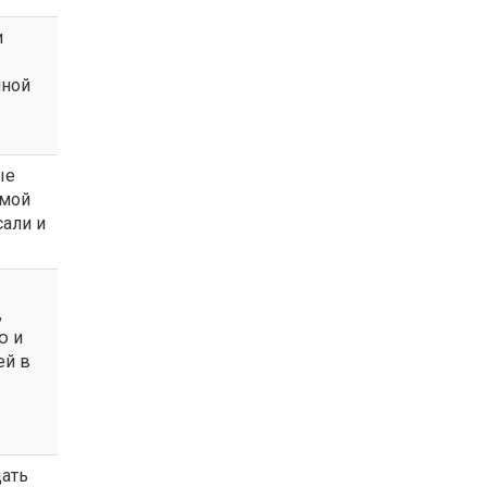
и
лной
ые
мой
сали и
,
ю и
ей в
дать