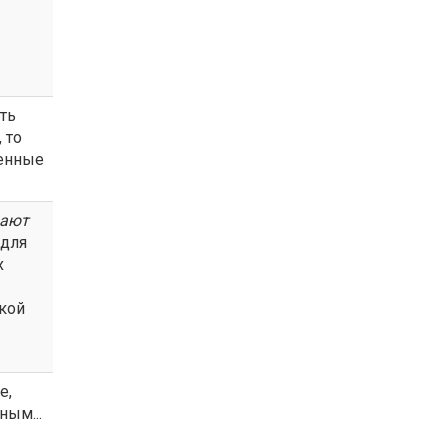
ть
 то
енные
лают
 для
х
ской
е,
ным...