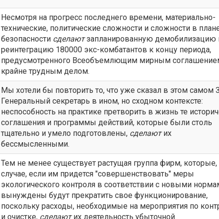
Несмотря на прогресс последнего времени, материально-
технические, политические сложности и сложности в план
безопасности
сделают
запланированную демобилизацию 
реинтеграцию 180000 экс-комбатантов к концу периода,
предусмотренного Всеобъемлющим мирным соглашение
крайне трудным делом.
Мы хотели бы повторить то, что уже сказал в этом самом 
Генеральный секретарь в ином, но сходном контексте:
неспособность на практике претворить в жизнь те истори
соглашения и программы действий, которые были столь
тщательно и умело подготовлены,
сделают
их
бессмысленными.
Тем не менее существует растущая группа фирм, которые,
случае, если им придется "совершенствовать" меры
экологического контроля в соответствии с новыми норма
вынуждены будут прекратить свое функционирование,
поскольку расходы, необходимые на мероприятия по кон
и очистке,
сделают
их деятельность убыточной.