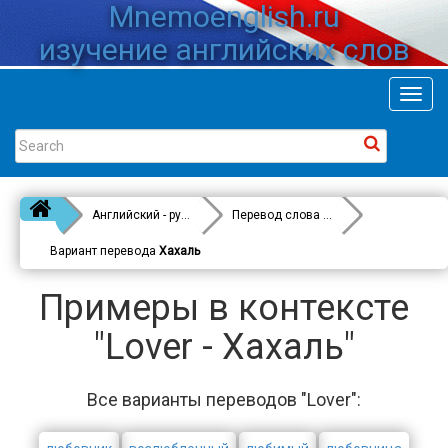
Mnemoenglish.ru
изучение английских слов
Toggl
navig
Английский - русский
Перевод слова
Lover
Вариант перевода
Хахаль
Примеры в контексте
"Lover - Хахаль"
Все варианты переводов "Lover":