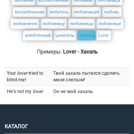
любовник
возлюбленный
любимый
любовница
возлюбленная
любитель
любовницей
любовь
любовничек
любовницу
любовницы
любовнице
влюблённый
ценитель
хахаль
Lover
Примеры:
Lover - Хахаль
Your
lover
tried to
Твой
хахаль
пытался сделать
blind me!
меня слепым!
He's not my
lover
.
Он не мой
хахаль
.
КАТАЛОГ