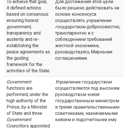
To achieve that goal,
Для достижения этой цели
it defined actions
было решено действовать на
based on consensus:
основе консенсуса:
ensuring honest
осуществлять
управление
government
,
государством
добросовестно,
transparency and
транспарентно и с
austerity and re-
соблюдением требований
establishing the
жесткой экономики,
peace agreements as
руководствуясь Мирными
the guiding
соглашениями.
framework for the
activities of the State.
Government
Управление государством
functions are
осуществляется под высоким
performed, under the
руководством князя
high authority of the
государственным министром
Prince, by a Minister
и тремя
правительственными
of State and three
советниками, назначаемыми
Government
князем и подотчетными ему.
Councillors appointed