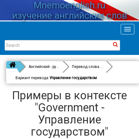
Mnemoenglish.ru
изучение английских слов
Toggl
navig
Английский - русский
Перевод слова
Government
Вариант перевода
Управление государством
Примеры в контексте
"Government -
Управление
государством"