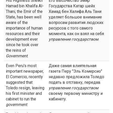
His Highness Sheikh
Его Высочество эмир
Hamad bin Khalifa Al-
Государства Катар шейх
Thani, the Emir of the
Хамад бен Халифа Аль Тани
State, has been well
уделяет большое внимание
aware of the
вопросам развития людских
importance of human
ресурсов с того самого
resources and their
момента, как он взял на себя
development ever
управление
государством
.
since he took over
the reins of
Government
.
Even Peru's most
Даже самая влиятельная
important newspaper,
газета Перу "Эль Комерсио"
El Comercio, recently
недавно предложила Толедо
suggested that
подать в отставку, передав
Toledo resign, leaving
управление
государством
his first minister and
своему первому министру и
cabinet to run the
кабинету.
government
.