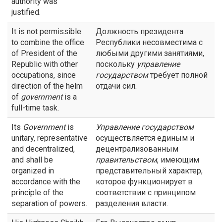
authority was
justified.
It is not permissible
Должность президента
to combine the office
Республики несовместима с
of President of the
любыми другими занятиями,
Republic with other
поскольку
управление
occupations, since
государством
требует полной
direction of the helm
отдачи сил.
of
government
is a
full-time task.
Its
Government
is
Управление государством
unitary, representative
осуществляется единым и
and decentralized,
децентрализованным
and shall be
правительством
, имеющим
organized in
представительный характер,
accordance with the
которое функционирует в
principle of the
соответствии с принципом
separation of powers.
разделения власти.