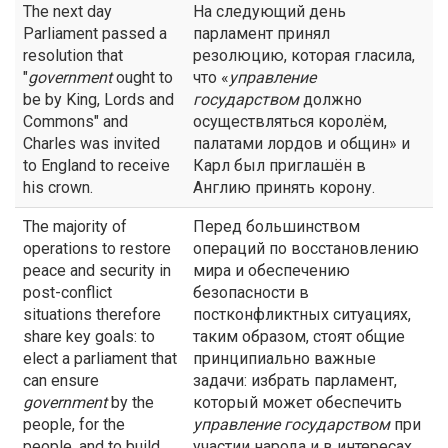
The next day
На следующий день
Parliament passed a
парламент принял
resolution that
резолюцию, которая гласила,
"
government
ought to
что «
управление
be by King, Lords and
государством
должно
Commons" and
осуществляться королём,
Charles was invited
палатами лордов и общин» и
to England to receive
Карл был приглашён в
his crown.
Англию принять корону.
The majority of
Перед большинством
operations to restore
операций по восстановлению
peace and security in
мира и обеспечению
post-conflict
безопасности в
situations therefore
постконфликтных ситуациях,
share key goals: to
таким образом, стоят общие
elect a parliament that
принципиально важные
can ensure
задачи: избрать парламент,
government
by the
который может обеспечить
people, for the
управление государством
при
people, and to build
участии народа и в интересах