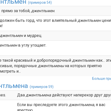
нтльмен
(примеров 54)
 прямо за тобой,
джентльмен
.
должен быть горд, что этот влиятельный
джентльмен
цени
я!
джентльмен
и мудрец.
ентльмен
в углу угощает.
е такой красивый и добропорядочный
джентльмен
как... эт
асивые, порядочные
джентльмены
на которых приятно
мотреть и...
Больше при
нтльмена
(примеров 59)
ses.
Два
джентльмена
действуют наперекор друг друг
Если вы преследуете этого
джентльмена
, я вас
арестую.