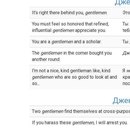
Дже
It's right there behind you,
gentlemen
.
Это
You must feel so honored that refined,
Ты 
influential
gentlemen
appreciate you.
теб
You are a
gentlemen
and a scholar.
Ты
The
gentlemen
in the corner bought you
Дж
another round.
I'm not a nice, kind gentleman like, kind
Я н
gentlemen
who are so good to look at and
кр
so...
пос
Дже
Two
gentlemen
find themselves at cross-purpo
If you harass these
gentlemen
, I will arrest you.