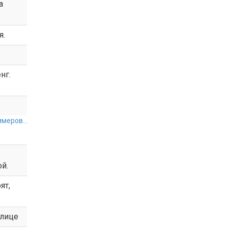
а
я.
нг.
меров...
й.
ят,
улице