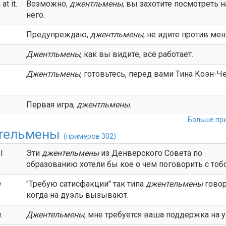
at it.
Возможно,
джентльмены
, вы захотите посмотреть н
него.
Предупреждаю,
джентльмены
, не идите против мен
Джентльмены
, как вы видите, всё работает.
Джентльмены
, готовьтесь, перед вами Тина Коэн-Че
Первая игра,
джентльмены
.
Больше при
тельмены
(примеров 302)
l
Эти
джентельмены
из Денверского Совета по
образованию хотели бы кое о чем поговорить с тобо
n
"Требую сатисфакции" так типа
джентельмены
говор
когда на дуэль вызывают.
.
Джентельмены
, мне требуется ваша поддержка на 