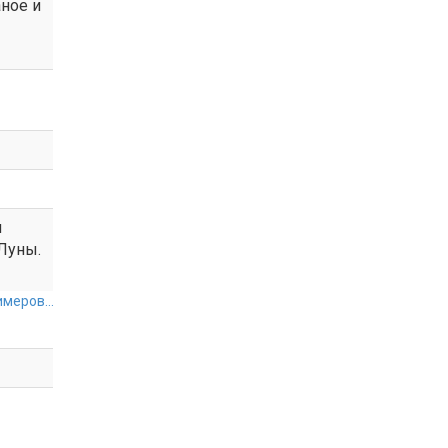
ное и
и
Луны.
меров...