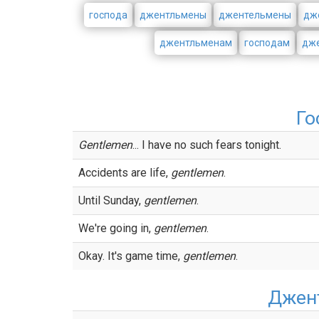
господа
джентльмены
джентельмены
дж
джентльменам
господам
дж
Го
Gentlemen
... I have no such fears tonight.
Accidents are life,
gentlemen
.
Until Sunday,
gentlemen
.
We're going in,
gentlemen
.
Okay. It's game time,
gentlemen
.
Джен