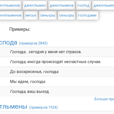
ентльменов
джентльмен
джентльмена
господ
джентльме
ентельменов
месье
синьоры
сеньоры
господами
Примеры:
спода
(примеров 2840)
Господа
... сегодня у меня нет страхов.
Господа
, иногда происходят несчастные случаи.
До воскресенья,
господа
.
Мы идем,
господа
.
Господа
, ваш выход.
Больше при
тльмены
(примеров 1924)