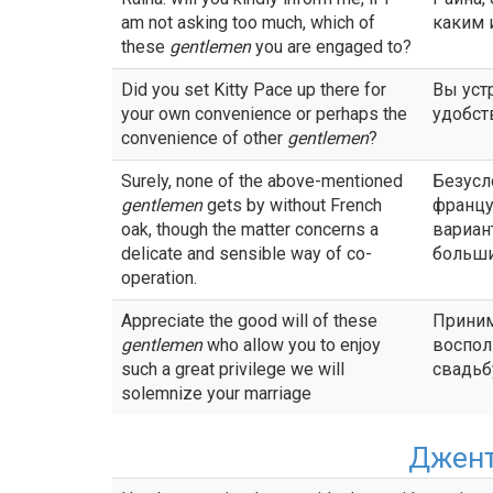
am not asking too much, which of
каким 
these
gentlemen
you are engaged to?
Did you set Kitty Pace up there for
Вы уст
your own convenience or perhaps the
удобст
convenience of other
gentlemen
?
Surely, none of the above-mentioned
Безусл
gentlemen
gets by without French
францу
oak, though the matter concerns a
вариант
delicate and sensible way of co-
больши
operation.
Appreciate the good will of these
Приним
gentlemen
who allow you to enjoy
воспол
such a great privilege we will
свадьб
solemnize your marriage
Джен