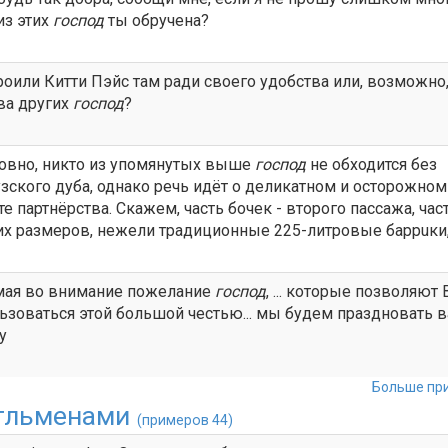
из этих
господ
ты обручена?
роили Китти Пэйс там ради своего удобства или, возможно,
ва других
господ
?
овно, никто из упомянутых выше
господ
не обходится без
зского дуба, однако речь идёт о деликатном и осторожном
е партнёрства. Скажем, часть бочек - второго пассажа, част
х размеров, нежели традиционные 225-литровые баррuки, и
ая во внимание пожелание
господ
, ... которые позволяют 
ьзоваться этой большой честью... мы будем праздновать 
у
Больше при
тльменами
(примеров 44)