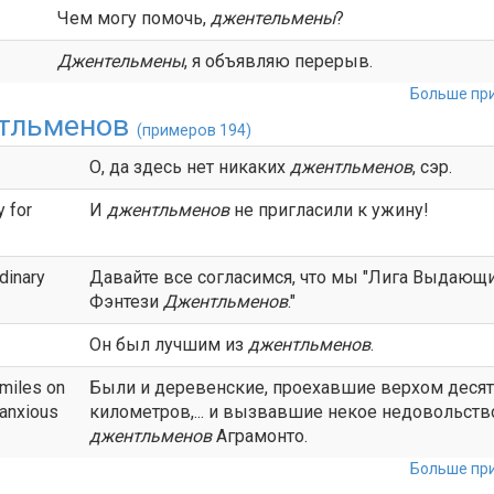
Чем могу помочь,
джентельмены
?
Джентельмены
, я объявляю перерыв.
Больше при
тльменов
(примеров 194)
О, да здесь нет никаких
джентльменов
, сэр.
y for
И
джентльменов
не пригласили к ужину!
dinary
Давайте все согласимся, что мы "Лига Выдающ
Фэнтези
Джентльменов
."
Он был лучшим из
джентльменов
.
 miles on
Были и деревенские, проехавшие верхом деся
anxious
километров,... и вызвавшие некое недовольств
джентльменов
Аграмонто.
Больше при