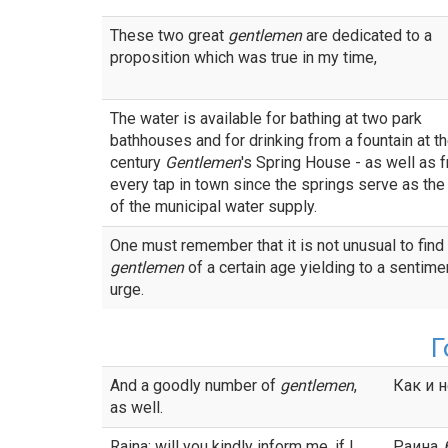
These two great
gentlemen
are dedicated to a
proposition which was true in my time,
The water is available for bathing at two park
bathhouses and for drinking from a fountain at t
century
Gentlemen
's Spring House - as well as 
every tap in town since the springs serve as the
of the municipal water supply.
One must remember that it is not unusual to find
gentlemen
of a certain age yielding to a sentime
urge.
Г
And a goodly number of
gentlemen
,
Как и 
as well.
Raina: will you kindly inform me, if I
Раина,