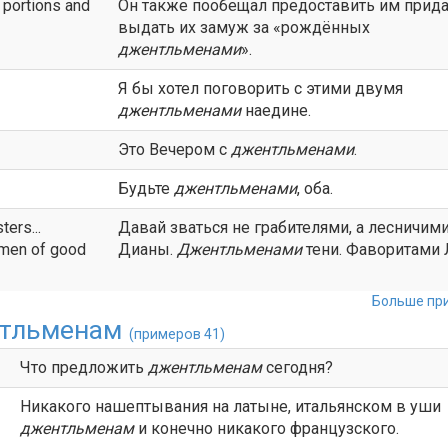
 portions and
Он также пообещал предоставить им прида
выдать их замуж за «рождённых
джентльменами
».
Я бы хотел поговорить с этими двумя
джентльменами
наедине.
Это Вечером с
джентльменами
.
Будьте
джентльменами
, оба.
ters...
Давай зваться не грабителями, а лесничим
. men of good
Дианы.
Джентльменами
тени. Фаворитами 
Больше при
тльменам
(примеров 41)
Что предложить
джентльменам
сегодня?
Никакого нашептывания на латыне, итальянском в уши
джентльменам
и конечно никакого французского.