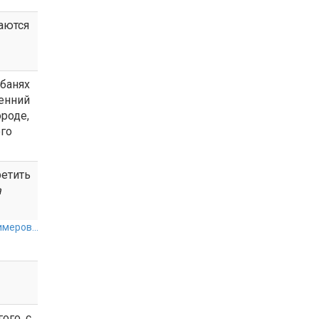
аются
 банях
сенний
ороде,
ого
ретить
а
меров...
ого, с