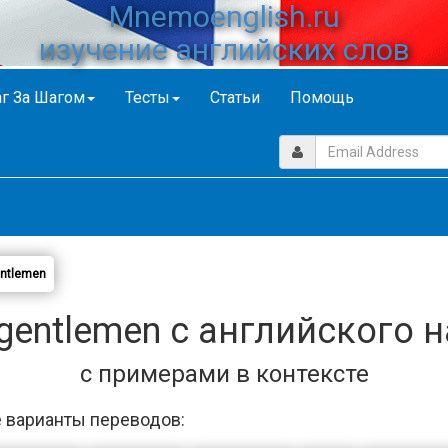
Mnemoenglish.ru
изучение английских слов
г За Шагом
Тесты
Статьи
Помощь
ntlemen
gentlemen с английского н
с примерами в контексте
 варианты переводов: