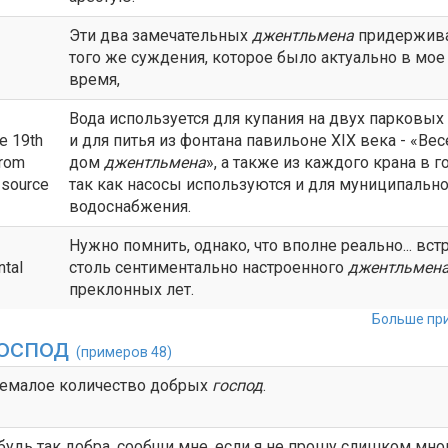
Эти два замечательных
джентльмена
придержив
того же суждения, которое было актуально в мое
время,
Вода используется для купания на двух парковых
he 19th
и для питья из фонтана павильоне XIX века - «Ве
from
дом
джентльмена
», а также из каждого крана в г
 source
так как насосы используются и для муниципальн
водоснабжения.
Нужно помнить, однако, что вполне реально... вст
ntal
столь сентиментально настроенного
джентльмен
преклонных лет.
Больше при
оспод
(примеров 48)
немалое количество добрых
господ
.
 будь так добра, сообщи мне, если я не прошу слишком мног