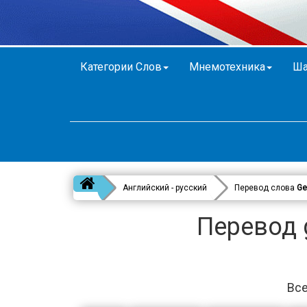
Категории Слов
Мнемотехника
Ша
Английский - русский
Перевод слова
Ge
Перевод 
Все