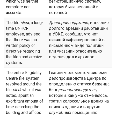
which was neither
регистрационную систему,
complete nor
которая была неполной и
accurate.
неточной.
The file
clerk
, a long-
Делопроизводитель
, в течение
time UNHCR
долгого времени работавший
employee, advised
в УВКБ, сообщил, что нет
that there was no
никакой зафиксированной в
written policy or
письменном виде политики
directive regarding
или указаний относительно
the files and archive
ведения дел и архивов.
systems.
The entire Eligibility
Главным элементом системы
Centre file system
делопроизводства Центра по
revolved around the
определению статуса беженца
file
clerk
who, it was
был
делопроизводитель
,
noted, spent an
который, как уже отмечалось,
exorbitant amount of
тратил колоссальное время на
time searching the
поиск в здании и в других
building and offices
служебных помещениях