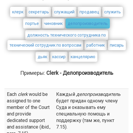
клерк
секретарь
служащий
продавец
служить
портье
чиновник
делопроизводитель
должность технического сотрудника по
технический сотрудник по вопросам
работник
писарь
дьяк
кассир
канцелярию
Примеры:
Clerk - Делопроизводитель
Each
clerk
would be
Каждый
делопроизводитель
assigned to one
будет придан одному члену
member of the Court
Суда и оказывать ему
and provide
специальную помощь и
dedicated support
поддержку (там же, пункт
and assistance (ibid.,
7.15).