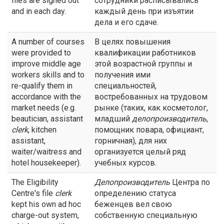
files are signed out
сотрудники расписывались
and in each day.
каждый день при изъятии
дела и его сдаче.
A number of courses
В целях повышения
were provided to
квалификации работников
improve middle age
этой возрастной группы и
workers skills and to
получения ими
re-qualify them in
специальностей,
accordance with the
востребованных на трудовом
market needs (e.g.
рынке (таких, как косметолог,
beautician, assistant
младший
делопроизводитель
,
clerk
, kitchen
помощник повара, официант,
assistant,
горничная), для них
waiter/waitress and
организуется целый ряд
hotel housekeeper).
учебных курсов.
The Eligibility
Делопроизводитель
Центра по
Centre's file
clerk
определению статуса
kept his own ad hoc
беженцев вел свою
charge-out system,
собственную специальную