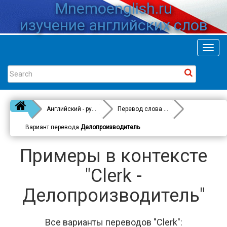
Mnemoenglish.ru
изучение английских слов
Toggl
navig
Английский - русский
Перевод слова
Clerk
Вариант перевода
Делопроизводитель
Примеры в контексте
"Clerk -
Делопроизводитель"
Все варианты переводов "Clerk":