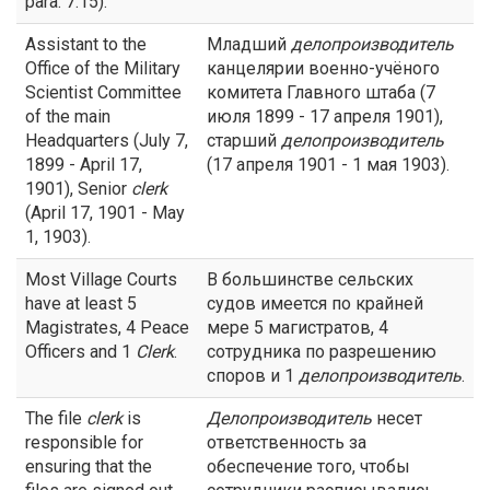
para. 7.15).
Assistant to the
Младший
делопроизводитель
Office of the Military
канцелярии военно-учёного
Scientist Committee
комитета Главного штаба (7
of the main
июля 1899 - 17 апреля 1901),
Headquarters (July 7,
старший
делопроизводитель
1899 - April 17,
(17 апреля 1901 - 1 мая 1903).
1901), Senior
clerk
(April 17, 1901 - May
1, 1903).
Most Village Courts
В большинстве сельских
have at least 5
судов имеется по крайней
Magistrates, 4 Peace
мере 5 магистратов, 4
Officers and 1
Clerk
.
сотрудника по разрешению
споров и 1
делопроизводитель
.
The file
clerk
is
Делопроизводитель
несет
responsible for
ответственность за
ensuring that the
обеспечение того, чтобы