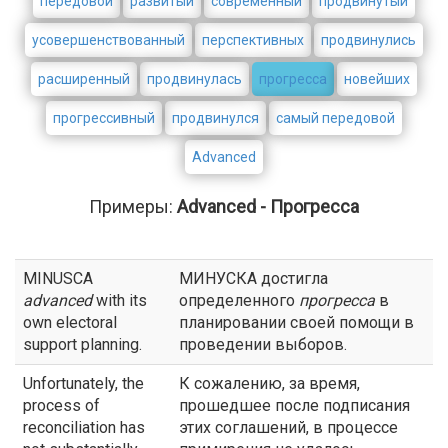
передовой
развитый
современный
продвинутый
усовершенствованный
перспективных
продвинулись
расширенный
продвинулась
прогресса
новейших
прогрессивный
продвинулся
самый передовой
Advanced
Примеры:
Advanced - Прогресса
MINUSCA
МИНУСКА достигла
advanced
with its
определенного
прогресса
в
own electoral
планировании своей помощи в
support planning.
проведении выборов.
Unfortunately, the
К сожалению, за время,
process of
прошедшее после подписания
reconciliation has
этих соглашений, в процессе