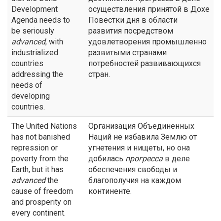
Development
осуществления принятой в Дохе
Agenda needs to
Повестки дня в области
be seriously
развития посредством
advanced
, with
удовлетворения промышленно
industrialized
развитыми странами
countries
потребностей развивающихся
addressing the
стран.
needs of
developing
countries.
The United Nations
Организация Объединенных
has not banished
Наций не избавила Землю от
repression or
угнетения и нищеты, но она
poverty from the
добилась
прогресса
в деле
Earth, but it has
обеспечения свободы и
advanced
the
благополучия на каждом
cause of freedom
континенте.
and prosperity on
every continent.