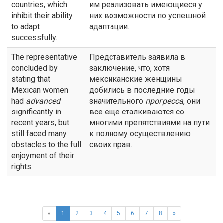
countries, which
им реализовать имеющиеся у
inhibit their ability
них возможности по успешной
to adapt
адаптации.
successfully.
The representative
Представитель заявила в
concluded by
заключение, что, хотя
stating that
мексиканские женщины
Mexican women
добились в последние годы
had
advanced
значительного
прогресса
, они
significantly in
все еще сталкиваются со
recent years, but
многими препятствиями на пути
still faced many
к полному осуществлению
obstacles to the full
своих прав.
enjoyment of their
rights.
«
1
2
3
4
5
6
7
8
»