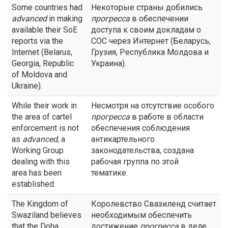
Some countries had
Некоторые страны добились
advanced
in making
прогресса
в обеспечении
available their SoE
доступа к своим докладам о
reports via the
СОС через Интернет (Беларусь,
Internet (Belarus,
Грузия, Республика Молдова и
Georgia, Republic
Украина).
of Moldova and
Ukraine).
While their work in
Несмотря на отсутствие особого
the area of cartel
прогресса
в работе в области
enforcement is not
обеспечения соблюдения
as
advanced
, a
антикартельного
Working Group
законодательства, создана
dealing with this
рабочая группа по этой
area has been
тематике.
established.
The Kingdom of
Королевство Свазиленд считает
Swaziland believes
необходимым обеспечить
that the Doha
достижение
прогресса
в деле