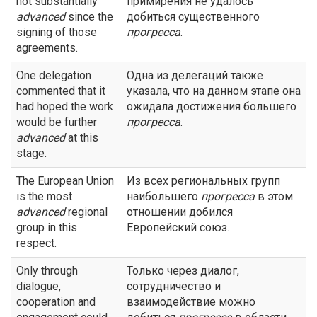
not substantially
примирения не удалось
advanced
since the
добиться существенного
signing of those
прогресса
.
agreements.
One delegation
Одна из делегаций также
commented that it
указала, что на данном этапе она
had hoped the work
ожидала достижения большего
would be further
прогресса
.
advanced
at this
stage.
The European Union
Из всех региональных групп
is the most
наибольшего
прогресса
в этом
advanced
regional
отношении добился
group in this
Европейский союз.
respect.
Only through
Только через диалог,
dialogue,
сотрудничество и
cooperation and
взаимодействие можно