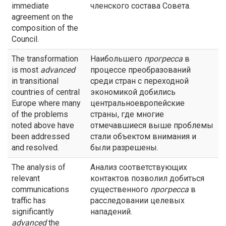
immediate
членского состава Совета.
agreement on the
composition of the
Council.
The transformation
Наибольшего
прогресса
в
is most
advanced
процессе преобразований
in transitional
среди стран с переходной
countries of central
экономикой добились
Europe where many
центральноевропейские
of the problems
страны, где многие
noted above have
отмечавшиеся выше проблемы
been addressed
стали объектом внимания и
and resolved.
были разрешены.
The analysis of
Анализ соответствующих
relevant
контактов позволил добиться
communications
существенного
прогресса
в
traffic has
расследовании целевых
significantly
нападений.
advanced
the