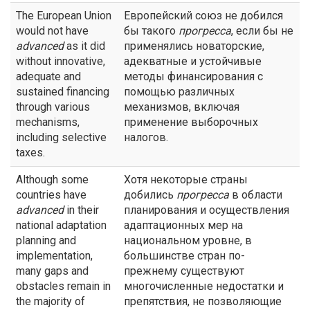
The European Union
Европейский союз не добился
would not have
бы такого
прогресса
, если бы не
advanced
as it did
применялись новаторские,
without innovative,
адекватные и устойчивые
adequate and
методы финансирования с
sustained financing
помощью различных
through various
механизмов, включая
mechanisms,
применение выборочных
including selective
налогов.
taxes.
Although some
Хотя некоторые страны
countries have
добились
прогресса
в области
advanced
in their
планирования и осуществления
national adaptation
адаптационных мер на
planning and
национальном уровне, в
implementation,
большинстве стран по-
many gaps and
прежнему существуют
obstacles remain in
многочисленные недостатки и
the majority of
препятствия, не позволяющие