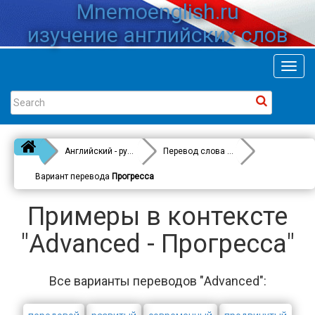
Mnemoenglish.ru
изучение английских слов
Toggl
navig
Английский - русский
Перевод слова
Advanced
Вариант перевода
Прогресса
Примеры в контексте
"Advanced - Прогресса"
Все варианты переводов "Advanced":