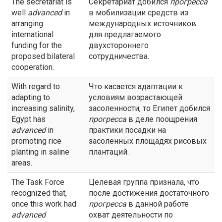
The secretariat is
Секретариат добился
прогресса
well
advanced
in
в мобилизации средств из
arranging
международных источников
international
для предлагаемого
funding for the
двухстороннего
proposed bilateral
сотрудничества.
cooperation.
With regard to
Что касается адаптации к
adapting to
условиям возрастающей
increasing salinity,
засоленности, то Египет добился
Egypt has
прогресса
в деле поощрения
advanced
in
практики посадки на
promoting rice
засоленных площадях рисовых
planting in saline
плантаций.
areas.
The Task Force
Целевая группа признала, что
recognized that,
после достижения достаточного
once this work had
прогресса
в данной работе
advanced
охват деятельности по