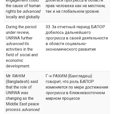
engagement could
добиться
прогресса
в области
the cause of human
прав человека как на местном,
rights be
advanced
так и на глобальном уровне.
locally and globally.
During the period
ЗЗ. За отчетный период БАПОР
under review,
добилось дальнейшего
UNRWA further
прогресса
в своей деятельности
advanced
its
в области социально-
activities in the
экономического развития.
field of social and
economic
development.
Mr. RAHIM
Г-н РАХИМ (Бангладеш)
(Bangladesh) said
говорит, что роль БАПОР
that the role of
изменяется по мере достижения
UNRWA was
прогресса
в ближневосточном
changing as the
мирном процессе.
Middle East peace
process
advanced
.