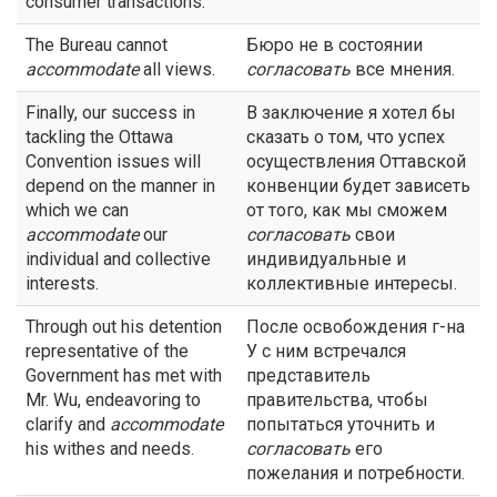
consumer transactions.
The Bureau cannot
Бюро не в состоянии
accommodate
all views.
согласовать
все мнения.
Finally, our success in
В заключение я хотел бы
tackling the Ottawa
сказать о том, что успех
Convention issues will
осуществления Оттавской
depend on the manner in
конвенции будет зависеть
which we can
от того, как мы сможем
accommodate
our
согласовать
свои
individual and collective
индивидуальные и
interests.
коллективные интересы.
Through out his detention
После освобождения г-на
representative of the
У с ним встречался
Government has met with
представитель
Mr. Wu, endeavoring to
правительства, чтобы
clarify and
accommodate
попытаться уточнить и
his withes and needs.
согласовать
его
пожелания и потребности.