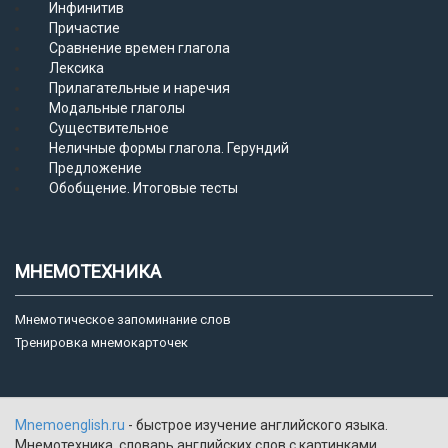
Инфинитив
Причастие
Сравнение времен глагола
Лексика
Прилагательные и наречия
Модальные глаголы
Существительное
Неличные формы глагола. Герундий
Предложение
Обобщение. Итоговые тесты
МНЕМОТЕХНИКА
Мнемотическое запоминание слов
Тренировка мнемокарточек
Mnemoenglish.ru
- быстрое изучение английского языка.
Мнемотехника, словарь английских слов с картинками.