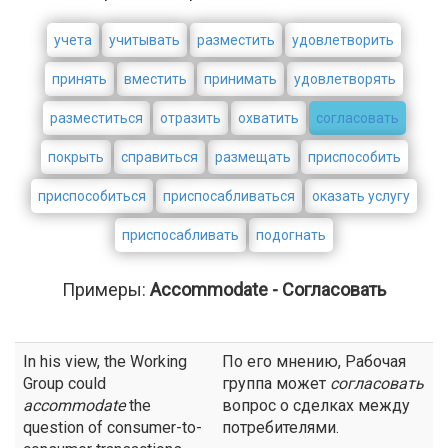
учета
учитывать
разместить
удовлетворить
принять
вместить
принимать
удовлетворять
разместиться
отразить
охватить
согласовать
покрыть
справиться
размещать
приспособить
приспособиться
приспосабливаться
оказать услугу
приспосабливать
подогнать
Примеры:
Accommodate - Согласовать
In his view, the Working
По его мнению, Рабочая
Group could
группа может
согласовать
accommodate
the
вопрос о сделках между
question of consumer-to-
потребителями.