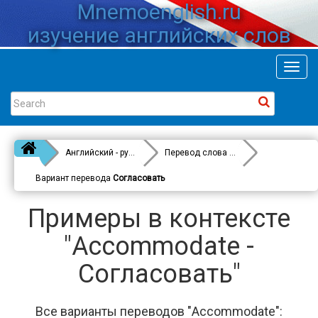
Mnemoenglish.ru
изучение английских слов
Toggl
navig
Английский - русский
Перевод слова
Accommodate
Вариант перевода
Согласовать
Примеры в контексте
"Accommodate -
Согласовать"
Все варианты переводов "Accommodate":