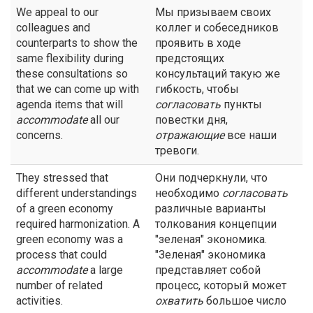
We appeal to our
Мы призываем своих
colleagues and
коллег и собеседников
counterparts to show the
проявить в ходе
same flexibility during
предстоящих
these consultations so
консультаций такую же
that we can come up with
гибкость, чтобы
agenda items that will
согласовать
пункты
accommodate
all our
повестки дня,
concerns.
отражающие
все наши
тревоги.
They stressed that
Они подчеркнули, что
different understandings
необходимо
согласовать
of a green economy
различные варианты
required harmonization. A
толкования концепции
green economy was a
"зеленая" экономика.
process that could
"Зеленая" экономика
accommodate
a large
представляет собой
number of related
процесс, который может
activities.
охватить
большое число