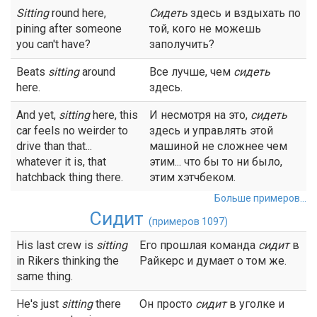
Sitting
round here,
Сидеть
здесь и вздыхать по
pining after someone
той, кого не можешь
you can't have?
заполучить?
Beats
sitting
around
Все лучше, чем
сидеть
here.
здесь.
And yet,
sitting
here, this
И несмотря на это,
сидеть
car feels no weirder to
здесь и управлять этой
drive than that...
машиной не сложнее чем
whatever it is, that
этим... что бы то ни было,
hatchback thing there.
этим хэтчбеком.
Больше примеров...
Сидит
(примеров 1097)
His last crew is
sitting
Его прошлая команда
сидит
в
in Rikers thinking the
Райкерс и думает о том же.
same thing.
He's just
sitting
there
Он просто
сидит
в уголке и