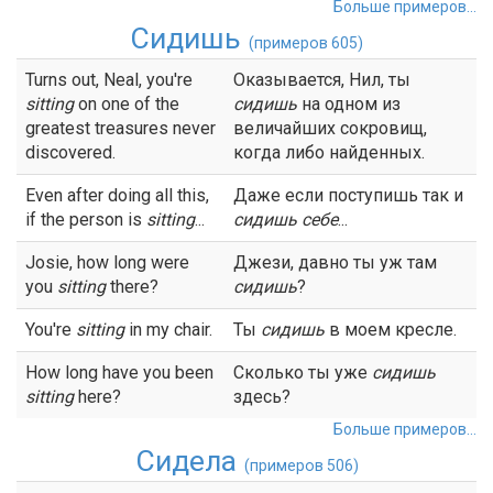
Больше примеров...
Сидишь
(примеров 605)
Turns out, Neal, you're
Оказывается, Нил, ты
sitting
on one of the
сидишь
на одном из
greatest treasures never
величайших сокровищ,
discovered.
когда либо найденных.
Even after doing all this,
Даже если поступишь так и
if the person is
sitting
...
сидишь
себе
...
Josie, how long were
Джези, давно ты уж там
you
sitting
there?
сидишь
?
You're
sitting
in my chair.
Ты
сидишь
в моем кресле.
How long have you been
Сколько ты уже
сидишь
sitting
here?
здесь?
Больше примеров...
Сидела
(примеров 506)