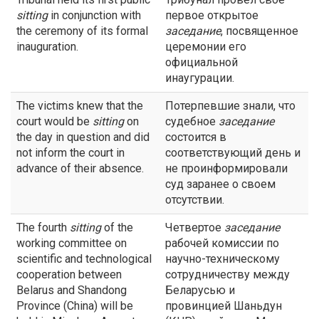
sitting
in conjunction with
первое открытое
the ceremony of its formal
заседание
, посвященное
inauguration.
церемонии его
официальной
инаугурации.
The victims knew that the
Потерпевшие знали, что
court would be
sitting
on
судебное
заседание
the day in question and did
состоится в
not inform the court in
соответствующий день и
advance of their absence.
не проинформировали
суд заранее о своем
отсутствии.
The fourth
sitting
of the
Четвертое
заседание
working committee on
рабочей комиссии по
scientific and technological
научно-техническому
cooperation between
сотрудничеству между
Belarus and Shandong
Беларусью и
Province (China) will be
провинцией Шаньдун