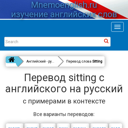
Mnemoenglish.ru
изучение английских слов
Toggl
navig
Английский - русский
Перевод слова
Sitting
Перевод sitting с
английского на русский
с примерами в контексте
Все варианты переводов: