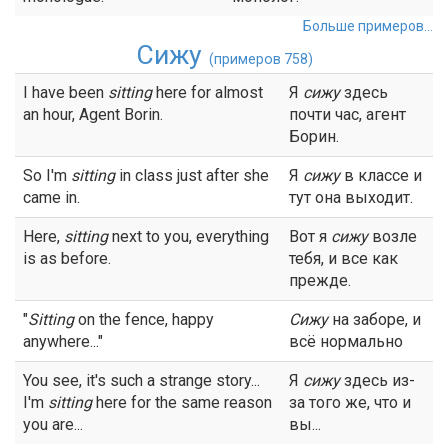
Больше примеров...
Сижу
(примеров 758)
I have been
sitting
here for almost
Я
сижу
здесь
an hour, Agent Borin.
почти час, агент
Борин.
So I'm
sitting
in class just after she
Я
сижу
в классе и
came in.
тут она выходит.
Here,
sitting
next to you, everything
Вот я
сижу
возле
is as before.
тебя, и все как
прежде.
"
Sitting
on the fence, happy
Сижу
на заборе, и
anywhere..."
всё нормально
You see, it's such a strange story...
Я
сижу
здесь из-
I'm
sitting
here for the same reason
за того же, что и
you are...
вы...