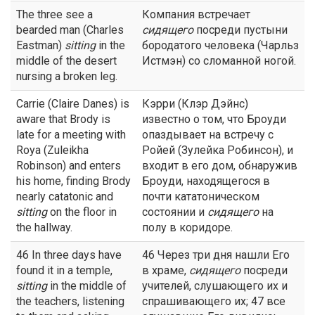
The three see a
Компания встречает
bearded man (Charles
сидящего
посреди пустыни
Eastman)
sitting
in the
бородатого человека (Чарльз
middle of the desert
Истмэн) со сломанной ногой.
nursing a broken leg.
Carrie (Claire Danes) is
Кэрри (Клэр Дэйнс)
aware that Brody is
известно о том, что Броуди
late for a meeting with
опаздывает на встречу с
Roya (Zuleikha
Ройей (Зулейка Робинсон), и
Robinson) and enters
входит в его дом, обнаружив
his home, finding Brody
Броуди, находящегося в
nearly catatonic and
почти кататоническом
sitting
on the floor in
состоянии и
сидящего
на
the hallway.
полу в коридоре.
46 In three days have
46 Через три дня нашли Его
found it in a temple,
в храме,
сидящего
посреди
sitting
in the middle of
учителей, слушающего их и
the teachers, listening
спрашивающего их; 47 все