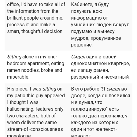
office, I'd have to take all of
Кабинете, я буду
the information from the
получать всю
brilliant people around me,
информацию от
process it, and make a
умнейших людей вокруг,
smart, thoughtful decision.
подумаю и вынесу
мудрое, продуманное
решение.
Sitting
alone in my one-
Сидел
один в своей
bedroom apartment, eating
однокомнатной квартире,
ramen noodles, broke and
ел лапшу рамен,
miserable.
разоренный и несчатный.
His piece, I was
sitting
on
В его работе "Я
сидел
во
my patio this guy appeared
дворе, когда он появился
I thought I was
и я думал, что
hallucinating, features only
галлюцинирую" есть
two characters, both of
только два персонажа, у
whom deliver the same
каждого из которых
stream-of-consciousness
один и тот же текст-
monologue.
монолог.