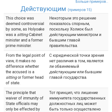
Больше примеров...
Действующим
(примеров 15)
This choice was
Некоторым это решение
deemed controversial
показалось спорным,
by some, as Holyoake
поскольку Холиок был
was a
sitting
Cabinet
действующим
министром и
minister and a former
бывшим главой
prime minister.
правительства.
From the legal point of
С юридической точки зрения
view, it makes no
нет различия в том, является
difference whether
ли обвиняемый
the accused is a
действующим
или бывшим
sitting
or former head
главой государства.
of state.
The principle that
Тот принцип, что лишение
waiver of immunity of
иммунитета государственных
State officials may
должностных лиц может
only be effected by
быть только осуществлено