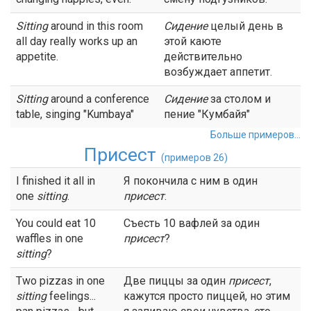
Sitting
around in this room
Сидение
целый день в
all day really works up an
этой каюте
appetite.
действительно
возбуждает аппетит.
Sitting
around a conference
Сидение
за столом и
table, singing "Kumbaya"
пение "Кумбайя"
Больше примеров...
Присест
(примеров 26)
I finished it all in
Я покончила с ним в один
one
sitting
.
присест
.
You could eat 10
Съесть 10 вафлей за один
waffles in one
присест
?
sitting
?
Two pizzas in one
Две пиццы за один
присест
,
sitting
feelings...
кажутся просто пиццей, но этим