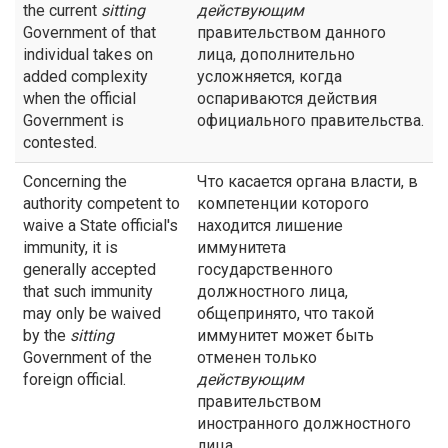
the current
sitting
действующим
Government of that
правительством данного
individual takes on
лица, дополнительно
added complexity
усложняется, когда
when the official
оспариваются действия
Government is
официального правительства.
contested.
Concerning the
Что касается органа власти, в
authority competent to
компетенции которого
waive a State official's
находится лишение
immunity, it is
иммунитета
generally accepted
государственного
that such immunity
должностного лица,
may only be waived
общепринято, что такой
by the
sitting
иммунитет может быть
Government of the
отменен только
foreign official.
действующим
правительством
иностранного должностного
лица.