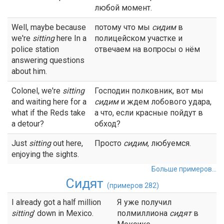
любой момент.
Well, maybe because
потому что мы
сидим
в
we're
sitting
here In a
полицейском участке и
police station
отвечаем на вопросы о нём
answering questions
about him.
Colonel, we're
sitting
Господин полковник, вот мы
and waiting here for a
сидим
и ждем лобового удара,
what if the Reds take
а что, если красные пойдут в
a detour?
обход?
Just
sitting
out here,
Просто
сидим
, любуемся.
enjoying the sights.
Больше примеров...
Сидят
(примеров 282)
I already got a half million
Я уже получил
sitting
' down in Mexico.
полмиллиона
сидят
в