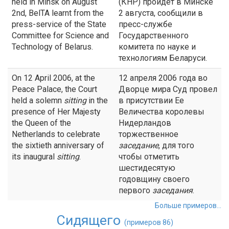
held in Minsk on August
(КНР) пройдет в Минске
2nd, BelTA learnt from the
2 августа, сообщили в
press-service of the State
пресс-службе
Committee for Science and
Государственного
Technology of Belarus.
комитета по науке и
технологиям Беларуси.
On 12 April 2006, at the
12 апреля 2006 года во
Peace Palace, the Court
Дворце мира Суд провел
held a solemn
sitting
in the
в присутствии Ее
presence of Her Majesty
Величества королевы
the Queen of the
Нидерландов
Netherlands to celebrate
торжественное
the sixtieth anniversary of
заседание
, для того
its inaugural
sitting
.
чтобы отметить
шестидесятую
годовщину своего
первого
заседания
.
Больше примеров...
Сидящего
(примеров 86)