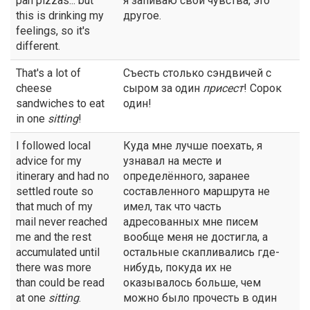
pan pizzas... but
я запиваю свои чувства, это
this is drinking my
другое.
feelings, so it's
different.
That's a lot of
Съесть столько сэндвичей с
cheese
сыром за один
присест
! Сорок
sandwiches to eat
один!
in one
sitting
!
I followed local
Куда мне лучше поехать, я
advice for my
узнавал на месте и
itinerary and had no
определённого, заранее
settled route so
составленного маршрута не
that much of my
имел, так что часть
mail never reached
адресованных мне писем
me and the rest
вообще меня не достигла, а
accumulated until
остальные скапливались где-
there was more
нибудь, покуда их не
than could be read
оказывалось больше, чем
at one
sitting
.
можно было прочесть в один