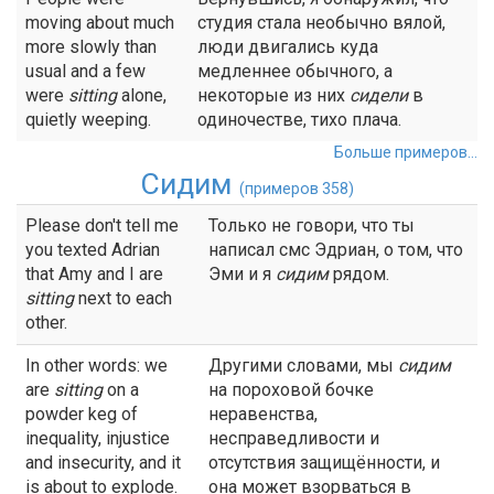
moving about much
студия стала необычно вялой,
more slowly than
люди двигались куда
usual and a few
медленнее обычного, а
were
sitting
alone,
некоторые из них
сидели
в
quietly weeping.
одиночестве, тихо плача.
Больше примеров...
Сидим
(примеров 358)
Please don't tell me
Только не говори, что ты
you texted Adrian
написал смс Эдриан, о том, что
that Amy and I are
Эми и я
сидим
рядом.
sitting
next to each
other.
In other words: we
Другими словами, мы
сидим
are
sitting
on a
на пороховой бочке
powder keg of
неравенства,
inequality, injustice
несправедливости и
and insecurity, and it
отсутствия защищённости, и
is about to explode.
она может взорваться в