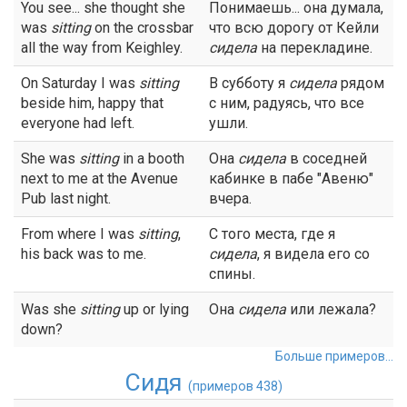
You see... she thought she
Понимаешь... она думала,
was
sitting
on the crossbar
что всю дорогу от Кейли
all the way from Keighley.
сидела
на перекладине.
On Saturday I was
sitting
В субботу я
сидела
рядом
beside him, happy that
с ним, радуясь, что все
everyone had left.
ушли.
She was
sitting
in a booth
Она
сидела
в соседней
next to me at the Avenue
кабинке в пабе "Авеню"
Pub last night.
вчера.
From where I was
sitting
,
С того места, где я
his back was to me.
сидела
, я видела его со
спины.
Was she
sitting
up or lying
Она
сидела
или лежала?
down?
Больше примеров...
Сидя
(примеров 438)