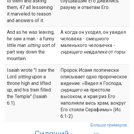
to them and asking
слушавшие Его дивились
them; 47 all lessening
разуму и ответам Его.
it marveled to reason
and answers of it.
And as he was leaving,
А когда он уходил, он увидел
he saw a man - a funny
человека - смешного
little man
sitting
sort of
маленького человечка -
part way down the
сидящего
невдалеке
от горы.
mountain.
Isaiah wrote "I saw the
Пророк Исаия поэтически
Lord
sitting
upon a
описывает одно пророческое
throne high and lifted
видение: «Видел я Господа,
up, and his train filled
сидящего
на престоле
the Temple" (Isaiah
высоком, и края риз Его
6:1).
наполняли весь храм; вокруг
Его стояли Серафимы» (Ис.
6:1-2).
Больше примеров...
Сидящий