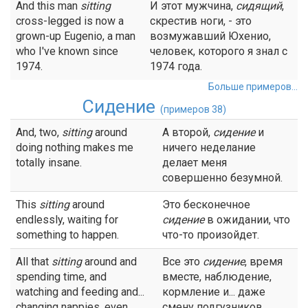
And this man
sitting
И этот мужчина,
сидящий
,
cross-legged is now a
скрестив ноги, - это
grown-up Eugenio, a man
возмужавший Юхенио,
who I've known since
человек, которого я знал с
1974.
1974 года.
Больше примеров...
Сидение
(примеров 38)
And, two,
sitting
around
А второй,
сидение
и
doing nothing makes me
ничего неделание
totally insane.
делает меня
совершенно безумной.
This
sitting
around
Это бесконечное
endlessly, waiting for
сидение
в ожидании, что
something to happen.
что-то произойдет.
All that
sitting
around and
Все это
сидение
, время
spending time, and
вместе, наблюдение,
watching and feeding and...
кормление и... даже
changing nappies, even.
смену подгузников.