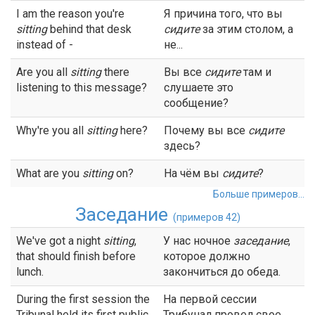
I am the reason you're
Я причина того, что вы
sitting
behind that desk
сидите
за этим столом, а
instead of -
не...
Are you all
sitting
there
Вы все
сидите
там и
listening to this message?
слушаете это
сообщение?
Why're you all
sitting
here?
Почему вы все
сидите
здесь?
What are you
sitting
on?
На чём вы
сидите
?
Больше примеров...
Заседание
(примеров 42)
We've got a night
sitting
,
У нас ночное
заседание
,
that should finish before
которое должно
lunch.
закончиться до обеда.
During the first session the
На первой сессии
Tribunal held its first public
Трибунал провел свое