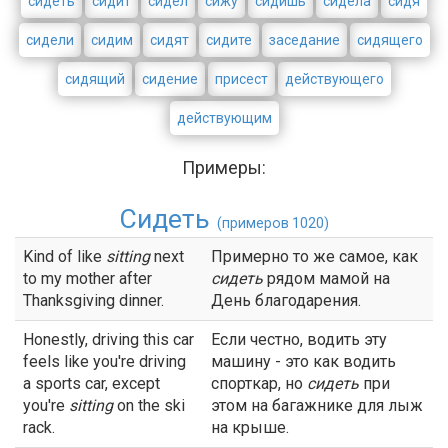
сидеть
сидит
сидел
сижу
сидишь
сидела
сидя
сидели
сидим
сидят
сидите
заседание
сидящего
сидящий
сидение
присест
действующего
действующим
Примеры:
Сидеть
(примеров 1020)
Kind of like
sitting
next
Примерно то же самое, как
to my mother after
сидеть
рядом мамой на
Thanksgiving dinner.
День благодарения.
Honestly, driving this car
Если честно, водить эту
feels like you're driving
машину - это как водить
a sports car, except
спорткар, но
сидеть
при
you're
sitting
on the ski
этом на багажнике для лыж
rack.
на крыше.