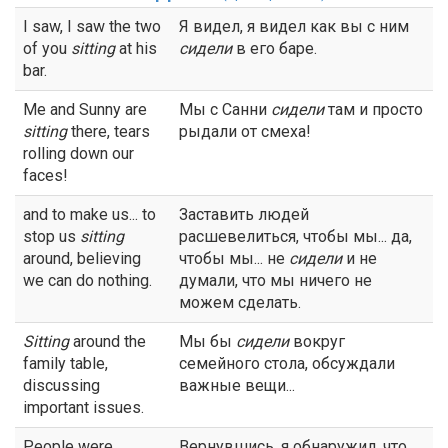
I saw, I saw the two
Я видел, я видел как вы с ним
of you
sitting
at his
сидели
в его баре.
bar.
Me and Sunny are
Мы с Санни
сидели
там и просто
sitting
there, tears
рыдали от смеха!
rolling down our
faces!
and to make us... to
Заставить людей
stop us
sitting
расшевелиться, чтобы мы... да,
around, believing
чтобы мы... не
сидели
и не
we can do nothing.
думали, что мы ничего не
можем сделать.
Sitting
around the
Мы бы
сидели
вокруг
family table,
семейного стола, обсуждали
discussing
важные вещи...
important issues.
People were
Вернувшись, я обнаружил, что