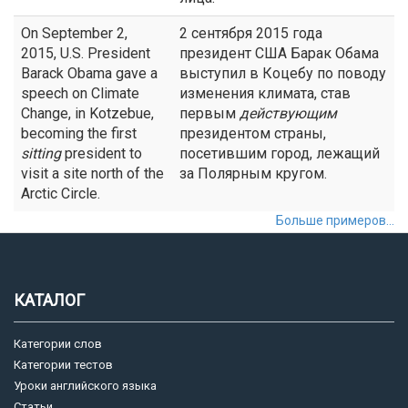
On September 2,
2 сентября 2015 года
2015, U.S. President
президент США Барак Обама
Barack Obama gave a
выступил в Коцебу по поводу
speech on Climate
изменения климата, став
Change, in Kotzebue,
первым
действующим
becoming the first
президентом страны,
sitting
president to
посетившим город, лежащий
visit a site north of the
за Полярным кругом.
Arctic Circle.
Больше примеров...
КАТАЛОГ
Категории слов
Категории тестов
Уроки английского языка
Статьи