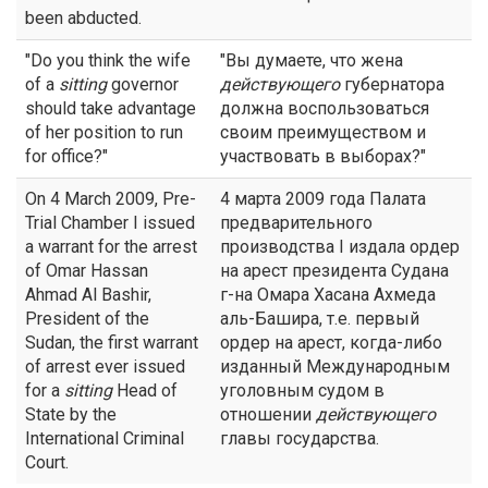
been abducted.
"Do you think the wife
"Вы думаете, что жена
of a
sitting
governor
действующего
губернатора
should take advantage
должна воспользоваться
of her position to run
своим преимуществом и
for office?"
участвовать в выборах?"
On 4 March 2009, Pre-
4 марта 2009 года Палата
Trial Chamber I issued
предварительного
a warrant for the arrest
производства I издала ордер
of Omar Hassan
на арест президента Судана
Ahmad Al Bashir,
г-на Омара Хасана Ахмеда
President of the
аль-Башира, т.е. первый
Sudan, the first warrant
ордер на арест, когда-либо
of arrest ever issued
изданный Международным
for a
sitting
Head of
уголовным судом в
State by the
отношении
действующего
International Criminal
главы государства.
Court.