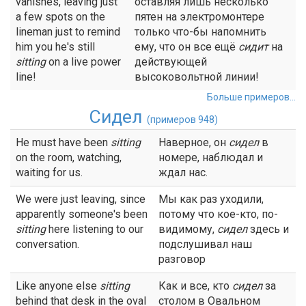
vanishes, leaving just
оставляя лишь несколько
a few spots on the
пятен на электромонтере
lineman just to remind
только что-бы напомнить
him you he's still
ему, что он все ещё
сидит
на
sitting
on a live power
действующей
line!
высоковольтной линии!
Больше примеров...
Сидел
(примеров 948)
He must have been
sitting
Наверное, он
сидел
в
on the room, watching,
номере, наблюдал и
waiting for us.
ждал нас.
We were just leaving, since
Мы как раз уходили,
apparently someone's been
потому что кое-кто, по-
sitting
here listening to our
видимому,
сидел
здесь и
conversation.
подслушивал наш
разговор
Like anyone else
sitting
Как и все, кто
сидел
за
behind that desk in the oval
столом в Овальном