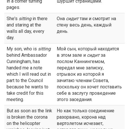
in a corner turning
шуршит страницами.
pages.
She's
sitting
in there
Она
сидит
там и смотрит на
and staring at the
стену весь день, каждый
walls all day, every
день.
day.
My son, who is
sitting
Мой сын, который находится
behind Ambassador
в этом зале и
сидит
за
Cunningham, has
послом Каннингемом,
handed me a note
передал мне записку,
which I will read out in
отрывок из которой я
part to the Council
зачитаю членам Совета,
because he wants to
поскольку он хочет поставить
take credit for this
себе в заслугу проведение
meeting.
этого заседания.
But as soon as the link
Но как только соединение
is broken the corona
разорвано, корона над
on the helicopter
вертолетом исчезает,