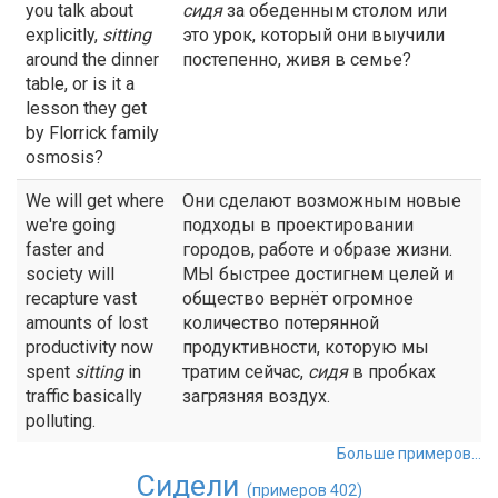
you talk about
сидя
за обеденным столом или
explicitly,
sitting
это урок, который они выучили
around the dinner
постепенно, живя в семье?
table, or is it a
lesson they get
by Florrick family
osmosis?
We will get where
Они сделают возможным новые
we're going
подходы в проектировании
faster and
городов, работе и образе жизни.
society will
МЫ быстрее достигнем целей и
recapture vast
общество вернёт огромное
amounts of lost
количество потерянной
productivity now
продуктивности, которую мы
spent
sitting
in
тратим сейчас,
сидя
в пробках
traffic basically
загрязняя воздух.
polluting.
Больше примеров...
Сидели
(примеров 402)