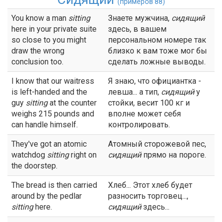
(примеров 88)
You know a man
sitting
Знаете мужчина,
сидящий
here in your private suite
здесь, в вашем
so close to you might
персональном номере так
draw the wrong
близко к вам тоже мог бы
conclusion too.
сделать ложные выводы.
I know that our waitress
Я знаю, что официантка -
is left-handed and the
левша... а тип,
сидящий
у
guy
sitting
at the counter
стойки, весит 100 кг и
weighs 215 pounds and
вполне может себя
can handle himself.
контролировать.
They've got an atomic
Атомный сторожевой пес,
watchdog
sitting
right on
сидящий
прямо на пороге.
the doorstep.
The bread is then carried
Хлеб... Этот хлеб будет
around by the pedlar
разносить торговец...,
sitting
here.
сидящий
здесь...