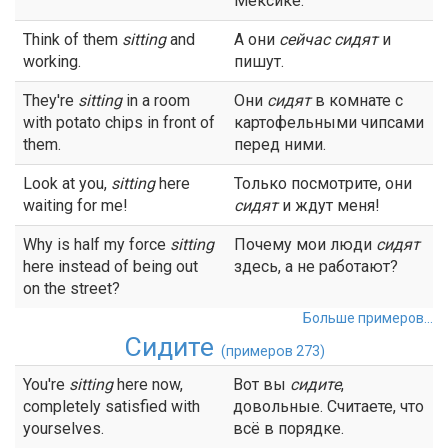
Мексике.
Think of them
sitting
and
А они
сейчас
сидят
и
working.
пишут.
They're
sitting
in a room
Они
сидят
в комнате с
with potato chips in front of
картофельными чипсами
them.
перед ними.
Look at you,
sitting
here
Только посмотрите, они
waiting for me!
сидят
и ждут меня!
Why is half my force
sitting
Почему мои люди
сидят
here instead of being out
здесь, а не работают?
on the street?
Больше примеров...
Сидите
(примеров 273)
You're
sitting
here now,
Вот вы
сидите
,
completely satisfied with
довольные. Считаете, что
yourselves.
всё в порядке.