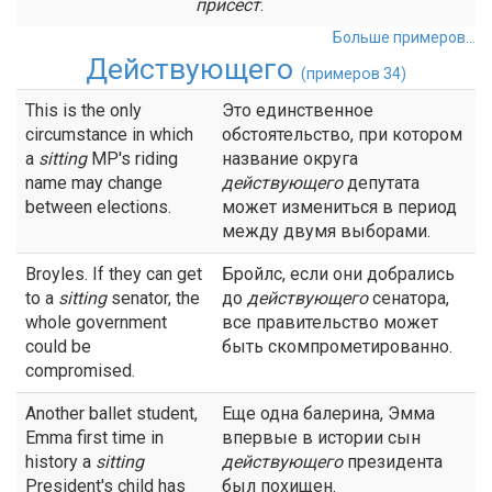
присест
.
Больше примеров...
Действующего
(примеров 34)
This is the only
Это единственное
circumstance in which
обстоятельство, при котором
a
sitting
MP's riding
название округа
name may change
действующего
депутата
between elections.
может измениться в период
между двумя выборами.
Broyles. If they can get
Бройлс, если они добрались
to a
sitting
senator, the
до
действующего
сенатора,
whole government
все правительство может
could be
быть скомпрометированно.
compromised.
Another ballet student,
Еще одна балерина, Эмма
Emma first time in
впервые в истории сын
history a
sitting
действующего
президента
President's child has
был похищен.