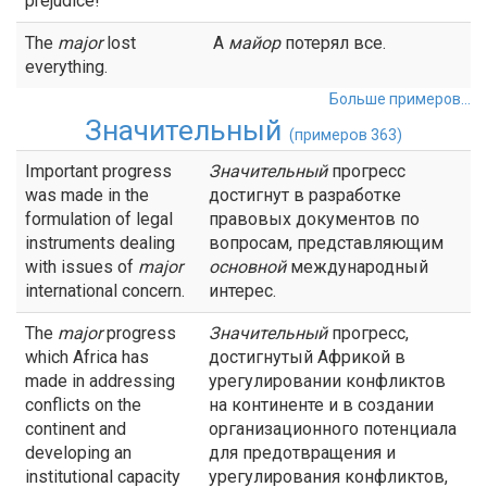
prejudice!
The
major
lost
А
майор
потерял все.
everything.
Больше примеров...
Значительный
(примеров 363)
Important progress
Значительный
прогресс
was made in the
достигнут в разработке
formulation of legal
правовых документов по
instruments dealing
вопросам, представляющим
with issues of
major
основной
международный
international concern.
интерес.
The
major
progress
Значительный
прогресс,
which Africa has
достигнутый Африкой в
made in addressing
урегулировании конфликтов
conflicts on the
на континенте и в создании
continent and
организационного потенциала
developing an
для предотвращения и
institutional capacity
урегулирования конфликтов,