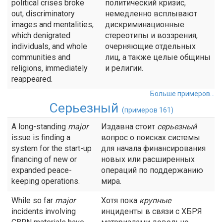
political crises broke
политический кризис,
out, discriminatory
немедленно всплывают
images and mentalities,
дискриминационные
which denigrated
стереотипы и воззрения,
individuals, and whole
очерняющие отдельных
communities and
лиц, а также целые общины
religions, immediately
и религии.
reappeared.
Больше примеров...
Серьезный
(примеров 161)
A long-standing
major
Издавна стоит
серьезный
issue is finding a
вопрос о поисках системы
system for the start-up
для начала финансирования
financing of new or
новых или расширенных
expanded peace-
операций по поддержанию
keeping operations.
мира.
While so far
major
Хотя пока
крупные
incidents involving
инциденты в связи с ХБРЯ