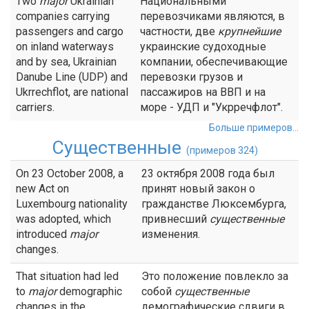
Two
major
Ukrainian
Национальными
companies carrying
перевозчиками являются, в
passengers and cargo
частности, две
крупнейшие
on inland waterways
украинские судоходные
and by sea, Ukrainian
компании, обеспечивающие
Danube Line (UDP) and
перевозки грузов и
Ukrrechflot, are national
пассажиров на ВВП и на
carriers.
море - УДП и "Укрречфлот".
Больше примеров...
Существенные
(примеров 324)
On 23 October 2008, a
23 октября 2008 года был
new Act on
принят новый закон о
Luxembourg nationality
гражданстве Люксембурга,
was adopted, which
привнесший
существенные
introduced
major
изменения.
changes.
That situation had led
Это положение повлекло за
to
major
demographic
собой
существенные
changes in the
демографические сдвиги в