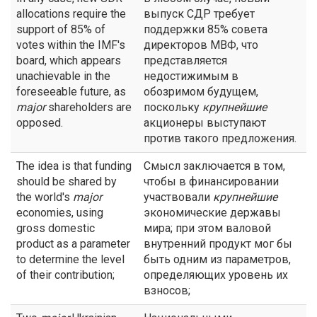
allocations require the
выпуск СДР требует
support of 85% of
поддержки 85% совета
votes within the IMF's
директоров МВФ, что
board, which appears
представляется
unachievable in the
недостижимым в
foreseeable future, as
обозримом будущем,
major
shareholders are
поскольку
крупнейшие
opposed.
акционеры выступают
против такого предложения.
The idea is that funding
Смысл заключается в том,
should be shared by
чтобы в финансировании
the world's
major
участвовали
крупнейшие
economies, using
экономические державы
gross domestic
мира; при этом валовой
product as a parameter
внутренний продукт мог бы
to determine the level
быть одним из параметров,
of their contribution;
определяющих уровень их
взносов;