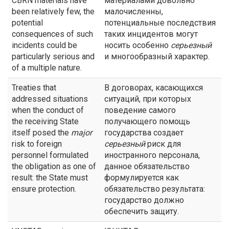
CBRN materials have
материалами довольно
been relatively few, the
малочисленны,
potential
потенциальные последствия
consequences of such
таких инцидентов могут
incidents could be
носить особенно
серьезный
particularly serious and
и многообразный характер.
of a multiple nature.
Treaties that
В договорах, касающихся
addressed situations
ситуаций, при которых
when the conduct of
поведение самого
the receiving State
получающего помощь
itself posed the
major
государства создает
risk to foreign
серьезный
риск для
personnel formulated
иностранного персонала,
the obligation as one of
данное обязательство
result: the State must
формулируется как
ensure protection.
обязательство результата:
государство должно
обеспечить защиту.