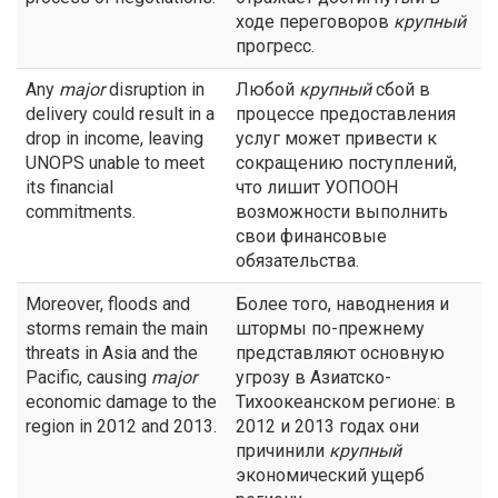
ходе переговоров
крупный
прогресс.
Any
major
disruption in
Любой
крупный
сбой в
delivery could result in a
процессе предоставления
drop in income, leaving
услуг может привести к
UNOPS unable to meet
сокращению поступлений,
its financial
что лишит УОПООН
commitments.
возможности выполнить
свои финансовые
обязательства.
Moreover, floods and
Более того, наводнения и
storms remain the main
штормы по-прежнему
threats in Asia and the
представляют основную
Pacific, causing
major
угрозу в Азиатско-
economic damage to the
Тихоокеанском регионе: в
region in 2012 and 2013.
2012 и 2013 годах они
причинили
крупный
экономический ущерб