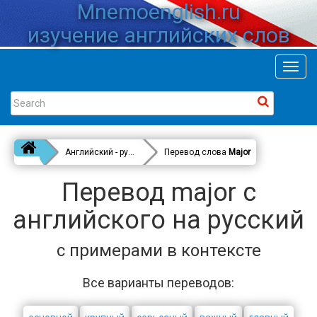
Mnemoenglish.ru
изучение английских слов
Toggl
navig
Английский - русский
Перевод слова
Major
Перевод major с
английского на русский
с примерами в контексте
Все варианты переводов: