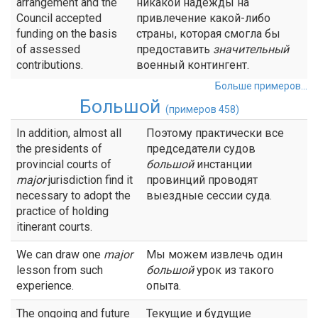
arrangement and the
никакой надежды на
Council accepted
привлечение какой-либо
funding on the basis
страны, которая смогла бы
of assessed
предоставить
значительный
contributions.
военный контингент.
Больше примеров...
Большой
(примеров 458)
In addition, almost all
Поэтому практически все
the presidents of
председатели судов
provincial courts of
большой
инстанции
major
jurisdiction find it
провинций проводят
necessary to adopt the
выездные сессии суда.
practice of holding
itinerant courts.
We can draw one
major
Мы можем извлечь один
lesson from such
большой
урок из такого
experience.
опыта.
The ongoing and future
Текущие и будущие