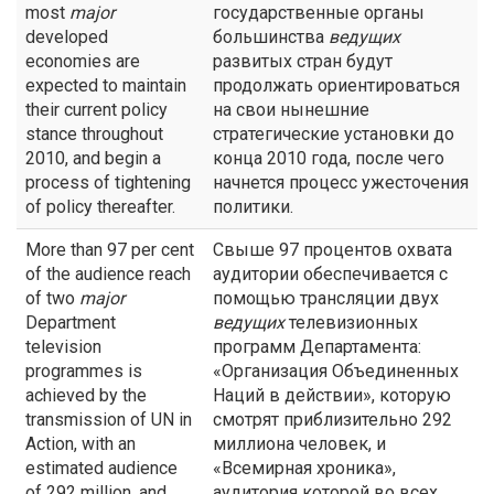
most
major
государственные органы
developed
большинства
ведущих
economies are
развитых стран будут
expected to maintain
продолжать ориентироваться
their current policy
на свои нынешние
stance throughout
стратегические установки до
2010, and begin a
конца 2010 года, после чего
process of tightening
начнется процесс ужесточения
of policy thereafter.
политики.
More than 97 per cent
Свыше 97 процентов охвата
of the audience reach
аудитории обеспечивается с
of two
major
помощью трансляции двух
Department
ведущих
телевизионных
television
программ Департамента:
programmes is
«Организация Объединенных
achieved by the
Наций в действии», которую
transmission of UN in
смотрят приблизительно 292
Action, with an
миллиона человек, и
estimated audience
«Всемирная хроника»,
of 292 million, and
аудитория которой во всех