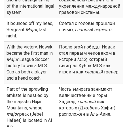
of the international legal
укрепление международной
system.
правовой системы.
It bounced off my head,
Слетел с головы прошлой
Sergeant
Major
, last
ночью,
главный
сержант
.
night.
With the victory, Nowak
После этой победы Новак
became the first man in
стал первым человеком в
Major
League Soccer
истории
MLS
, который
history to win a MLS
выиграл Кубок MLS как
Cup as both a player
игрок и как
главный
тренер.
and a head coach.
Part of the sprawling
Часть эмирата занимают
emirate is nestled by
величественные горы
the majestic Hajar
Хаджар,
главный
пик
Mountains, whose
которых (Джебель Хафит)
major
peak (Jebel
расположен в Аль-Аине.
Hafeet) is located in Al
Ain.