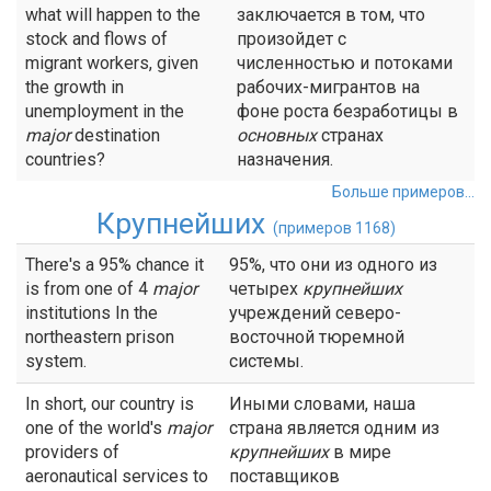
what will happen to the
заключается в том, что
stock and flows of
произойдет с
migrant workers, given
численностью и потоками
the growth in
рабочих-мигрантов на
unemployment in the
фоне роста безработицы в
major
destination
основных
странах
countries?
назначения.
Больше примеров...
Крупнейших
(примеров 1168)
There's a 95% chance it
95%, что они из одного из
is from one of 4
major
четырех
крупнейших
institutions In the
учреждений северо-
northeastern prison
восточной тюремной
system.
системы.
In short, our country is
Иными словами, наша
one of the world's
major
страна является одним из
providers of
крупнейших
в мире
aeronautical services to
поставщиков