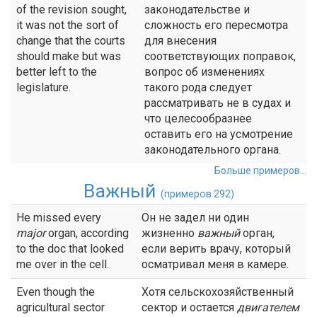
of the revision sought,
законодательстве и
it was not the sort of
сложность его пересмотра
change that the courts
для внесения
should make but was
соответствующих поправок,
better left to the
вопрос об изменениях
legislature.
такого рода следует
рассматривать не в судах и
что целесообразнее
оставить его на усмотрение
законодательного органа.
Больше примеров...
Важный
(примеров 292)
He missed every
Он не задел ни один
major
organ, according
жизненно
важный
орган,
to the doc that looked
если верить врачу, который
me over in the cell.
осматривал меня в камере.
Even though the
Хотя сельскохозяйственный
agricultural sector
сектор и остается
двигателем