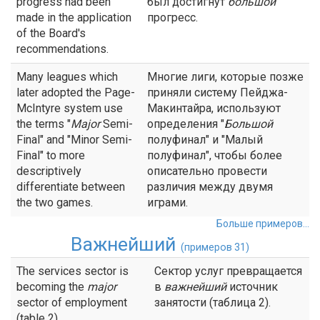
progress had been
был достигнут
большой
made in the application
прогресс.
of the Board's
recommendations.
Many leagues which
Многие лиги, которые позже
later adopted the Page-
приняли систему Пейджа-
McIntyre system use
Макинтайра, используют
the terms "
Major
Semi-
определения "
Большой
Final" and "Minor Semi-
полуфинал" и "Малый
Final" to more
полуфинал", чтобы более
descriptively
описательно провести
differentiate between
различия между двумя
the two games.
играми.
Больше примеров...
Важнейший
(примеров 31)
The services sector is
Сектор услуг превращается
becoming the
major
в
важнейший
источник
sector of employment
занятости (таблица 2).
(table 2).