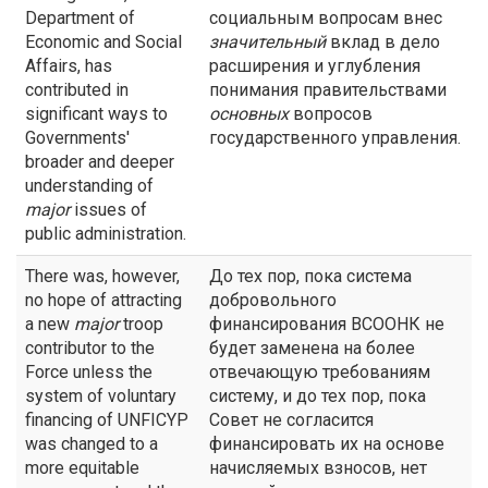
Department of
социальным вопросам внес
Economic and Social
значительный
вклад в дело
Affairs, has
расширения и углубления
contributed in
понимания правительствами
significant ways to
основных
вопросов
Governments'
государственного управления.
broader and deeper
understanding of
major
issues of
public administration.
There was, however,
До тех пор, пока система
no hope of attracting
добровольного
a new
major
troop
финансирования ВСООНК не
contributor to the
будет заменена на более
Force unless the
отвечающую требованиям
system of voluntary
систему, и до тех пор, пока
financing of UNFICYP
Совет не согласится
was changed to a
финансировать их на основе
more equitable
начисляемых взносов, нет