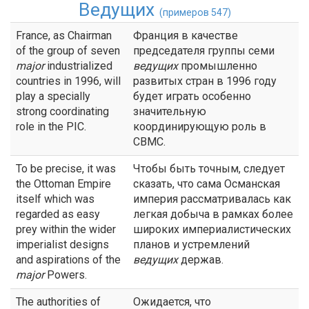
Ведущих
(примеров 547)
France, as Chairman
Франция в качестве
of the group of seven
председателя группы семи
major
industrialized
ведущих
промышленно
countries in 1996, will
развитых стран в 1996 году
play a specially
будет играть особенно
strong coordinating
значительную
role in the PIC.
координирующую роль в
СВМС.
To be precise, it was
Чтобы быть точным, следует
the Ottoman Empire
сказать, что сама Османская
itself which was
империя рассматривалась как
regarded as easy
легкая добыча в рамках более
prey within the wider
широких империалистических
imperialist designs
планов и устремлений
and aspirations of the
ведущих
держав.
major
Powers.
The authorities of
Ожидается, что