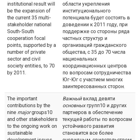
institutional result will
области укрепления
be the expansion of
институционального
the current 35 multi-
потенциала будет состоять в
stakeholder national
доведении к 2011 году, при
South-South
поддержке со стороны ряда
cooperation focal
частных структур и
points, supported by a
организаций гражданского
number of private
общества, с 35 до 70 числа
sector and civil
национальных
society entities, to 70
координационных центров
by 2011.
по вопросам сотрудничества
Юг-Юг с участием многих
заинтересованных сторон.
The important
Важный
вклад девяти
contributions by the
основных
групп10 и других
nine
major
groups10
партнеров в обеспечение
and other stakeholders
текущей работы по вопросам
to the ongoing work on
устойчивого развития
sustainable
становится все более
development issues
очевидным, свидетельством