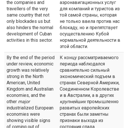
the companies and
аэронавигационных услуг
travellers of the very
для компаний и туристов из
same country that not
той самой страны, которая
only blockades us but
не только ввела против нас
also hinders the normal
блокаду, но и препятствует
development of Cuban
осуществлению Кубой
activities in this sector.
нормальной деятельности в
этой области.
By the end of the period
К концу рассматриваемого
under review, economic
периода наблюдался
growth was relatively
сравнительно сильный
strong in the North
экономический подъем в
American, United
странах Северной Америки,
Kingdom and Australian
Соединенном Королевстве
economies, and the
и в Австралии, а в других
other
major
крупнейших
промышленно
industrialized European
развитых европейских
economies were
странах были заметны
showing visible signs
признаки выхода из
of coming out of
состояния спада.