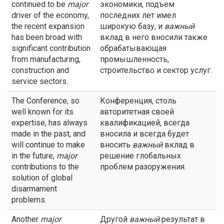
continued to be
major
экономики, подъем
driver of the economy,
последних лет имел
the recent expansion
широкую базу, и
важный
has been broad with
вклад в него вносили также
significant contribution
обрабатывающая
from manufacturing,
промышленность,
construction and
строительство и сектор услуг.
service sectors.
The Conference, so
Конференция, столь
well known for its
авторитетная своей
expertise, has always
квалификацией, всегда
made in the past, and
вносила и всегда будет
will continue to make
вносить
важный
вклад в
in the future,
major
решение глобальных
contributions to the
проблем разоружения.
solution of global
disarmament
problems.
Another
major
Другой
важный
результат в