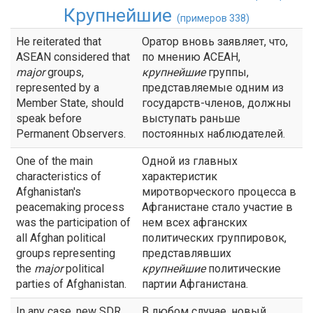
Крупнейшие
(примеров 338)
He reiterated that
Оратор вновь заявляет, что,
ASEAN considered that
по мнению АСЕАН,
major
groups,
крупнейшие
группы,
represented by a
представляемые одним из
Member State, should
государств-членов, должны
speak before
выступать раньше
Permanent Observers.
постоянных наблюдателей.
One of the main
Одной из главных
characteristics of
характеристик
Afghanistan's
миротворческого процесса в
peacemaking process
Афганистане стало участие в
was the participation of
нем всех афганских
all Afghan political
политических группировок,
groups representing
представлявших
the
major
political
крупнейшие
политические
parties of Afghanistan.
партии Афганистана.
In any case, new SDR
В любом случае, новый