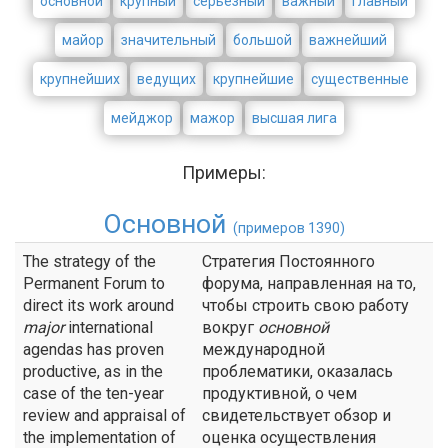
основной
крупный
серьезный
важный
главный
майор
значительный
большой
важнейший
крупнейших
ведущих
крупнейшие
существенные
мейджор
мажор
высшая лига
Примеры:
Основной
(примеров 1390)
The strategy of the
Стратегия Постоянного
Permanent Forum to
форума, направленная на то,
direct its work around
чтобы строить свою работу
major
international
вокруг
основной
agendas has proven
международной
productive, as in the
проблематики, оказалась
case of the ten-year
продуктивной, о чем
review and appraisal of
свидетельствует обзор и
the implementation of
оценка осуществления