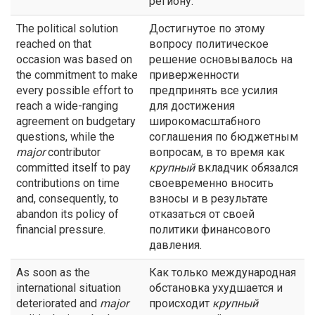
региону.
The political solution
Достигнутое по этому
reached on that
вопросу политическое
occasion was based on
решение основывалось на
the commitment to make
приверженности
every possible effort to
предпринять все усилия
reach a wide-ranging
для достижения
agreement on budgetary
широкомасштабного
questions, while the
соглашения по бюджетным
major
contributor
вопросам, в то время как
committed itself to pay
крупный
вкладчик обязался
contributions on time
своевременно вносить
and, consequently, to
взносы и в результате
abandon its policy of
отказаться от своей
financial pressure.
политики финансового
давления.
As soon as the
Как только международная
international situation
обстановка ухудшается и
deteriorated and
major
происходит
крупный