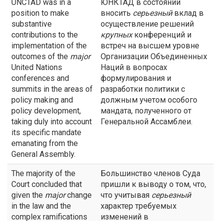
UNCTAD was in a
ЮНКТАД в состоянии
position to make
вносить
серьезный
вклад в
substantive
осуществление решений
contributions to the
крупных
конференций и
implementation of the
встреч на высшем уровне
outcomes of the
major
Организации Объединенных
United Nations
Наций в вопросах
conferences and
формулирования и
summits in the areas of
разработки политики с
policy making and
должным учетом особого
policy development,
мандата, полученного от
taking duly into account
Генеральной Ассамблеи.
its specific mandate
emanating from the
General Assembly.
The majority of the
Большинство членов Суда
Court concluded that
пришли к выводу о том, что,
given the
major
change
что учитывая
серьезный
in the law and the
характер требуемых
complex ramifications
изменений в