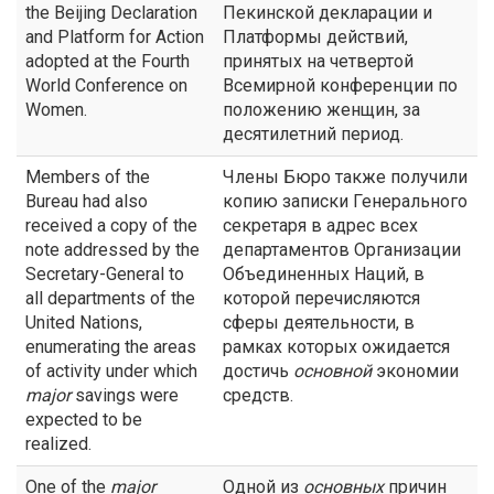
the Beijing Declaration
Пекинской декларации и
and Platform for Action
Платформы действий,
adopted at the Fourth
принятых на четвертой
World Conference on
Всемирной конференции по
Women.
положению женщин, за
десятилетний период.
Members of the
Члены Бюро также получили
Bureau had also
копию записки Генерального
received a copy of the
секретаря в адрес всех
note addressed by the
департаментов Организации
Secretary-General to
Объединенных Наций, в
all departments of the
которой перечисляются
United Nations,
сферы деятельности, в
enumerating the areas
рамках которых ожидается
of activity under which
достичь
основной
экономии
major
savings were
средств.
expected to be
realized.
One of the
major
Одной из
основных
причин