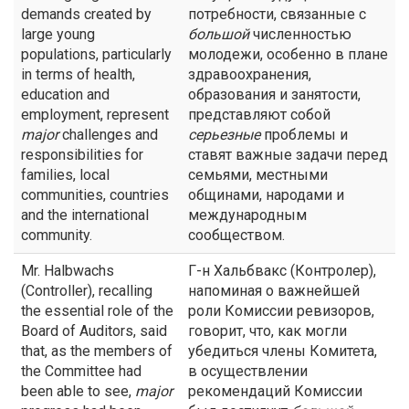
demands created by
потребности, связанные с
large young
большой
численностью
populations, particularly
молодежи, особенно в плане
in terms of health,
здравоохранения,
education and
образования и занятости,
employment, represent
представляют собой
major
challenges and
серьезные
проблемы и
responsibilities for
ставят важные задачи перед
families, local
семьями, местными
communities, countries
общинами, народами и
and the international
международным
community.
сообществом.
Mr. Halbwachs
Г-н Хальбвакс (Контролер),
(Controller), recalling
напоминая о важнейшей
the essential role of the
роли Комиссии ревизоров,
Board of Auditors, said
говорит, что, как могли
that, as the members of
убедиться члены Комитета,
the Committee had
в осуществлении
been able to see,
major
рекомендаций Комиссии