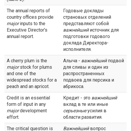
The annual reports of
Годовые доклады
country offices provide
страновых отделений
major
inputs to the
представляют собой
Executive Director's
важнейший
источник для
annual report.
подготовки годового
доклада Директора-
исполнителя.
A cherry plum is the
Алыча -
важнейший
подвой
major
stock for plums
для сливы и один из
and one of the
распространенных
widespread stocks for a
подвоев для персика и
peach and an apricot.
абрикоса.
Credit is an essential
Кредит - это
важнейший
form of input in any
вклад в те или иные
major
development
серьезные
усилия в
effort.
области развития.
The critical question is
Важнейший
вопрос