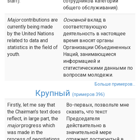
staff).
сотрудников категории
общего обслуживания).
Major
contributions are
Основной
вклад в
currently being made
соответствующую
by the United Nations
деятельность в настоящее
related to data and
время вносят органы
statistics in the field of
Организации Объединенных
youth.
Наций, занимающиеся
информацией и
статистическими данными по
вопросам молодежи.
Больше примеров...
Крупный
(примеров 396)
Firstly, let me say that
Во-первых, позвольте мне
the Chairman's text does
сказать, что текст
reflect, in large part, the
Председателя
major
progress which
действительно в
was made in the
значительной мере
process of negotiations.
отражает достигнутый в