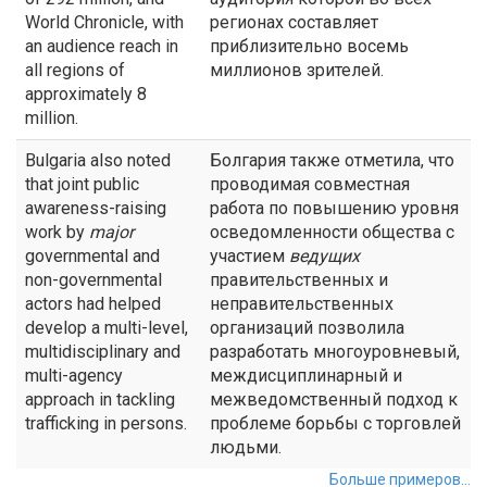
World Chronicle, with
регионах составляет
an audience reach in
приблизительно восемь
all regions of
миллионов зрителей.
approximately 8
million.
Bulgaria also noted
Болгария также отметила, что
that joint public
проводимая совместная
awareness-raising
работа по повышению уровня
work by
major
осведомленности общества с
governmental and
участием
ведущих
non-governmental
правительственных и
actors had helped
неправительственных
develop a multi-level,
организаций позволила
multidisciplinary and
разработать многоуровневый,
multi-agency
междисциплинарный и
approach in tackling
межведомственный подход к
trafficking in persons.
проблеме борьбы с торговлей
людьми.
Больше примеров...