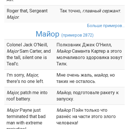
Roger that, Sergeant
Так точно,
главный
сержант
.
Major
.
Больше примеров...
Майор
(примеров 2872)
Colonel Jack O'Neill,
Полковник Джек О'Нилл,
Major
Sam Carter, and
Майор
Саманта Картер а этого
the tall, silent one is
молчаливого здоровяка зовут
Teal'c.
Тилк.
I'm sorry,
Major
,
Мне очень жаль,
майор
, но
there's no one left.
таких не осталось.
Major
, patch me into
Майор
, подготовьте ракету к
roof battery.
запуску.
Major
Payne just
Майор
Пэйн только что
terminated that bad
разнёс на части этого злого
man with extreme
человека!