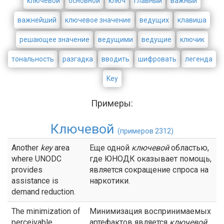
ключевой
основной
ключ
главный
важный
важнейший
ключевое значение
ведущих
клавиша
решающее значение
ведущими
ведущие
ключик
тональность
разгадка
вводить
шифровать
легенда
Key
Примеры:
Ключевой
(примеров 2312)
Another
key
area
Еще одной
ключевой
областью,
where UNODC
где ЮНОДК оказывает помощь,
provides
является сокращение спроса на
assistance is
наркотики.
demand reduction.
The minimization of
Минимизация воспринимаемых
perceivable
артефактов является
ключевой