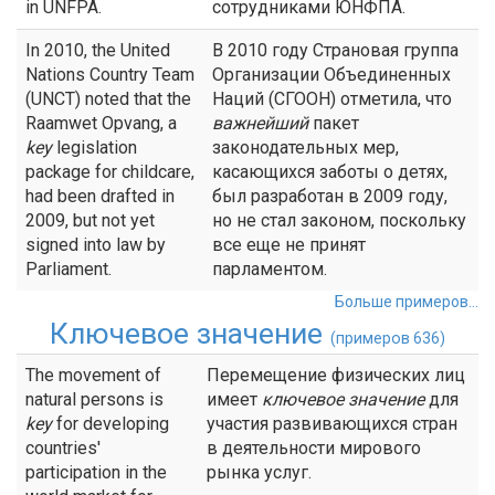
in UNFPA.
сотрудниками ЮНФПА.
In 2010, the United
В 2010 году Страновая группа
Nations Country Team
Организации Объединенных
(UNCT) noted that the
Наций (СГООН) отметила, что
Raamwet Opvang, a
важнейший
пакет
key
legislation
законодательных мер,
package for childcare,
касающихся заботы о детях,
had been drafted in
был разработан в 2009 году,
2009, but not yet
но не стал законом, поскольку
signed into law by
все еще не принят
Parliament.
парламентом.
Больше примеров...
Ключевое значение
(примеров 636)
The movement of
Перемещение физических лиц
natural persons is
имеет
ключевое значение
для
key
for developing
участия развивающихся стран
countries'
в деятельности мирового
participation in the
рынка услуг.