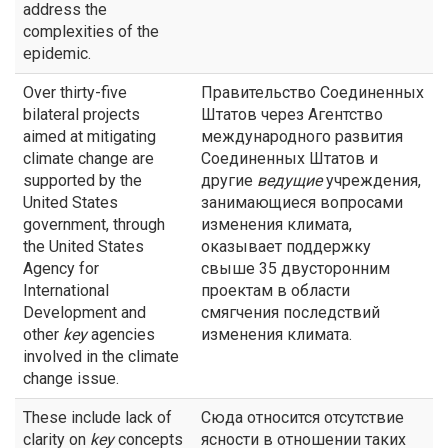
address the
complexities of the
epidemic.
Over thirty-five
Правительство Соединенных
bilateral projects
Штатов через Агентство
aimed at mitigating
международного развития
climate change are
Соединенных Штатов и
supported by the
другие
ведущие
учреждения,
United States
занимающиеся вопросами
government, through
изменения климата,
the United States
оказывает поддержку
Agency for
свыше 35 двусторонним
International
проектам в области
Development and
смягчения последствий
other
key
agencies
изменения климата.
involved in the climate
change issue.
These include lack of
Сюда относится отсутствие
clarity on
key
concepts
ясности в отношении таких