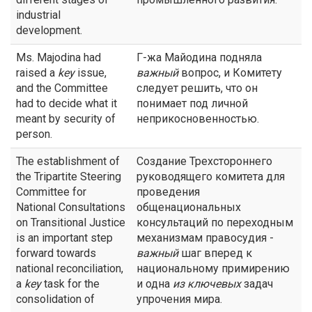
industrial
development.
Ms. Majodina had
Г-жа Майодина подняла
raised a
key
issue,
важный
вопрос, и Комитету
and the Committee
следует решить, что он
had to decide what it
понимает под личной
meant by security of
неприкосновенностью.
person.
The establishment of
Создание Трехстороннего
the Tripartite Steering
руководящего комитета для
Committee for
проведения
National Consultations
общенациональных
on Transitional Justice
консультаций по переходным
is an important step
механизмам правосудия -
forward towards
важный
шаг вперед к
national reconciliation,
национальному примирению
a
key
task for the
и одна
из ключевых
задач
consolidation of
упрочения мира.