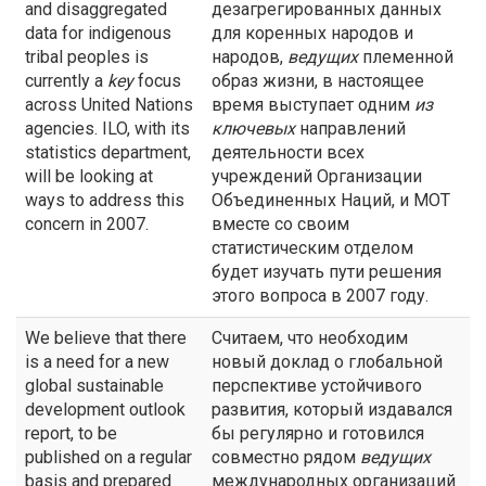
and disaggregated
дезагрегированных данных
data for indigenous
для коренных народов и
tribal peoples is
народов,
ведущих
племенной
currently a
key
focus
образ жизни, в настоящее
across United Nations
время выступает одним
из
agencies. ILO, with its
ключевых
направлений
statistics department,
деятельности всех
will be looking at
учреждений Организации
ways to address this
Объединенных Наций, и МОТ
concern in 2007.
вместе со своим
статистическим отделом
будет изучать пути решения
этого вопроса в 2007 году.
We believe that there
Считаем, что необходим
is a need for a new
новый доклад о глобальной
global sustainable
перспективе устойчивого
development outlook
развития, который издавался
report, to be
бы регулярно и готовился
published on a regular
совместно рядом
ведущих
basis and prepared
международных организаций