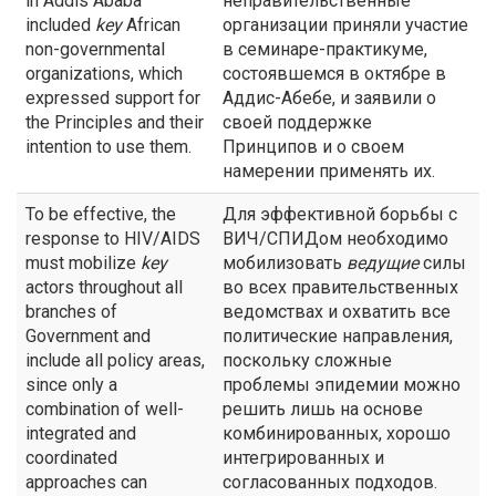
in Addis Ababa
неправительственные
included
key
African
организации приняли участие
non-governmental
в семинаре-практикуме,
organizations, which
состоявшемся в октябре в
expressed support for
Аддис-Абебе, и заявили о
the Principles and their
своей поддержке
intention to use them.
Принципов и о своем
намерении применять их.
To be effective, the
Для эффективной борьбы с
response to HIV/AIDS
ВИЧ/СПИДом необходимо
must mobilize
key
мобилизовать
ведущие
силы
actors throughout all
во всех правительственных
branches of
ведомствах и охватить все
Government and
политические направления,
include all policy areas,
поскольку сложные
since only a
проблемы эпидемии можно
combination of well-
решить лишь на основе
integrated and
комбинированных, хорошо
coordinated
интегрированных и
approaches can
согласованных подходов.