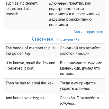
such as incitement,
ключевых
понятий, как
hatred and hate
подстрекательство,
speech.
ненависть и высказывания,
ведущие
к разжиганию
ненависти.
Больше примеров...
Ключик
(примеров 45)
The badge of membership is
Основной его атрибут -
the golden
key
.
золотой
ключик
.
It is known, small the
key
and
Вы понимаете,
ключик
I believed it lost.
маленький, думал что
потерял.
Then he has to steal the
key
.
Тогда ему придется
украсть
ключик
.
And here's your
key
, sir.
Спасибо. Пожалуйста.
Ключик
.