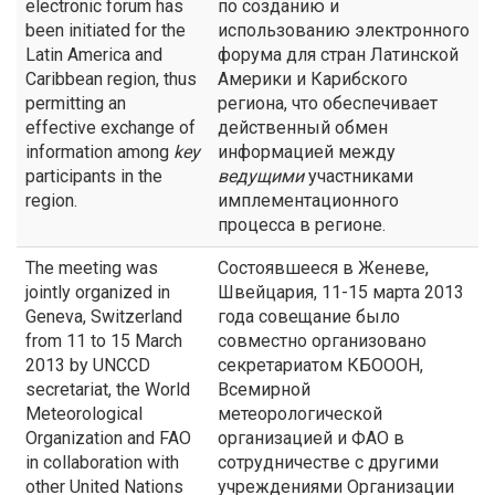
electronic forum has
по созданию и
been initiated for the
использованию электронного
Latin America and
форума для стран Латинской
Caribbean region, thus
Америки и Карибского
permitting an
региона, что обеспечивает
effective exchange of
действенный обмен
information among
key
информацией между
participants in the
ведущими
участниками
region.
имплементационного
процесса в регионе.
The meeting was
Состоявшееся в Женеве,
jointly organized in
Швейцария, 11-15 марта 2013
Geneva, Switzerland
года совещание было
from 11 to 15 March
совместно организовано
2013 by UNCCD
секретариатом КБОООН,
secretariat, the World
Всемирной
Meteorological
метеорологической
Organization and FAO
организацией и ФАО в
in collaboration with
сотрудничестве с другими
other United Nations
учреждениями Организации