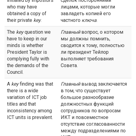
initiated by impostors
сделок посторонними
who may have
лицами, которые могли
obtained a copy of
завладеть копией его
their private
key
.
частного
ключа
.
The
key
question we
Главный
вопрос, о котором
have to keep in our
мы должны помнить,
minds is whether
сводится к тому, полностью
President Taylor is
ли президент Тейлор
complying fully with
выполняет требования
the demands of the
Совета.
Council.
A
key
finding was that
Главный
вывод заключается
there is a wide
в том, что существует
variation of ICT job
большое разнообразие
titles and that
должностных функций
inconsistency among
сотрудников по вопросам
ICT units is prevalent.
ИКТ и повсеместное
отсутствие согласованности
между подразделениями по