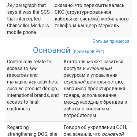
key
paragraph that
сказано, что перехватывалась
says it was the SCS
СКС (структурированная
that intercepted
кабельная система) мобильного
Chancellor Merkel's
телефона канцлер Меркель.
mobile phone.
Больше примеров...
Основной
(примеров 994)
Control may relate to
Контроль может касаться
access to
key
доступа к
ключевым
resources and
ресурсам и управления
managing
key
activities,
основной
деятельностью,
such as product design,
например проектирования
international brands, and
товара, использования
access to final
международных брендов и
customers.
работы с конечным
потребителем.
Regarding
Говоря об укреплении ОСН,
strengthening DOS, she
она заявила, что
основной