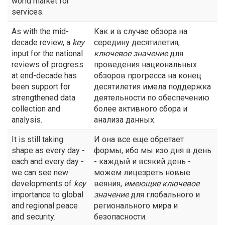
world market for
services.
As with the mid-
Как и в случае обзора на
decade review, a
key
середину десятилетия,
input for the national
ключевое
значение
для
reviews of progress
проведения национальных
at end-decade has
обзоров прогресса на конец
been support for
десятилетия имела поддержка
strengthened data
деятельности по обеспечению
collection and
более активного сбора и
analysis.
анализа данных.
It is still taking
И она все еще обретает
shape as every day -
формы, ибо мы изо дня в день
each and every day -
- каждый и всякий день -
we can see new
можем лицезреть новые
developments of
key
веяния,
имеющие
ключевое
importance to global
значение
для глобального и
and regional peace
регионального мира и
and security.
безопасности.