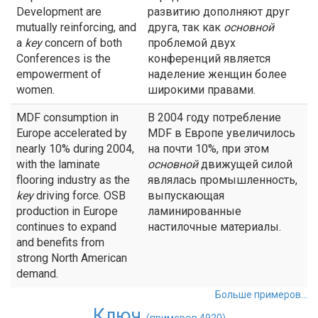
Development are
развитию дополняют друг
mutually reinforcing, and
друга, так как
основной
a
key
concern of both
проблемой двух
Conferences is the
конференций является
empowerment of
наделение женщин более
women.
широкими правами.
MDF consumption in
В 2004 году потребление
Europe accelerated by
МDF в Европе увеличилось
nearly 10% during 2004,
на почти 10%, при этом
with the laminate
основной
движущей силой
flooring industry as the
являлась промышленность,
key
driving force. OSB
выпускающая
production in Europe
ламинированные
continues to expand
настилочные материалы.
and benefits from
strong North American
demand.
Больше примеров...
Ключ