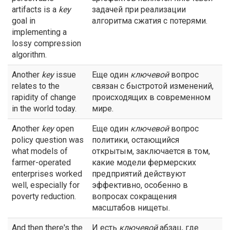
artifacts is a
key
задачей при реализации
goal in
алгоритма сжатия с потерями.
implementing a
lossy compression
algorithm.
Another
key
issue
Еще один
ключевой
вопрос
relates to the
связан с быстротой изменений,
rapidity of change
происходящих в современном
in the world today.
мире.
Another
key
open
Еще один
ключевой
вопрос
policy question was
политики, остающийся
what models of
открытым, заключается в том,
farmer-operated
какие модели фермерских
enterprises worked
предприятий действуют
well, especially for
эффективно, особенно в
poverty reduction.
вопросах сокращения
масштабов нищеты.
And then there's the
И есть
ключевой
абзац, где