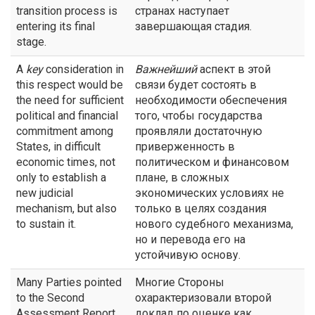
transition process is
странах наступает
entering its final
завершающая стадия.
stage.
A
key
consideration in
Важнейший
аспект в этой
this respect would be
связи будет состоять в
the need for sufficient
необходимости обеспечения
political and financial
того, чтобы государства
commitment among
проявляли достаточную
States, in difficult
приверженность в
economic times, not
политическом и финансовом
only to establish a
плане, в сложных
new judicial
экономических условиях не
mechanism, but also
только в целях создания
to sustain it.
нового судебного механизма,
но и перевода его на
устойчивую основу.
Many Parties pointed
Многие Стороны
to the Second
охарактеризовали второй
Assessment Report
доклад по оценке как