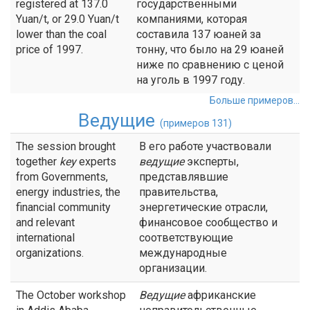
registered at 137.0
государственными
Yuan/t, or 29.0 Yuan/t
компаниями, которая
lower than the coal
составила 137 юаней за
price of 1997.
тонну, что было на 29 юаней
ниже по сравнению с ценой
на уголь в 1997 году.
Больше примеров...
Ведущие
(примеров 131)
The session brought
В его работе участвовали
together
key
experts
ведущие
эксперты,
from Governments,
представлявшие
energy industries, the
правительства,
financial community
энергетические отрасли,
and relevant
финансовое сообщество и
international
соответствующие
organizations.
международные
организации.
The October workshop
Ведущие
африканские