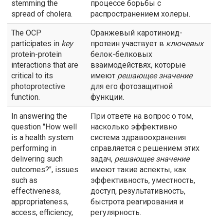
stemming the
процессе борьбы с
spread of cholera.
распространением холеры.
The OCP
Оранжевый каротиноид-
participates in
key
протеин участвует в
ключевых
protein-protein
белок-белковых
interactions that are
взаимодействях, которые
critical to its
имеют
решающее значение
photoprotective
для его фотозащитной
function.
функции.
In answering the
При ответе на вопрос о том,
question "How well
насколько эффективно
is a health system
система здравоохранения
performing in
справляется с решением этих
delivering such
задач,
решающее значение
outcomes?", issues
имеют такие аспекты, как
such as
эффективность, уместность,
effectiveness,
доступ, результативность,
appropriateness,
быстрота реагирования и
access, efficiency,
регулярность.