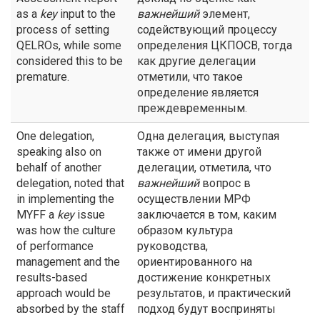
as a
key
input to the
важнейший
элемент,
process of setting
содействующий процессу
QELROs, while some
определения ЦКПОСВ, тогда
considered this to be
как другие делегации
premature.
отметили, что такое
определение является
преждевременным.
One delegation,
Одна делегация, выступая
speaking also on
также от имени другой
behalf of another
делегации, отметила, что
delegation, noted that
важнейший
вопрос в
in implementing the
осуществлении МРФ
MYFF a
key
issue
заключается в том, каким
was how the culture
образом культура
of performance
руководства,
management and the
ориентированного на
results-based
достижение конкретных
approach would be
результатов, и практический
absorbed by the staff
подход будут восприняты