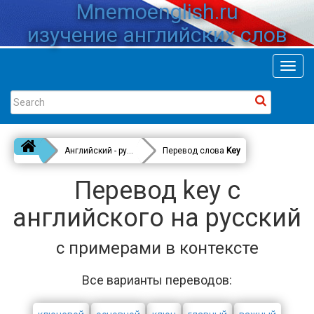
Mnemoenglish.ru
изучение английских слов
Toggl
navig
Английский - русский
Перевод слова
Key
Перевод key с
английского на русский
с примерами в контексте
Все варианты переводов: