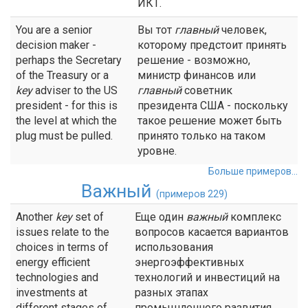
ИКТ.
You are a senior
Вы тот
главный
человек,
decision maker -
которому предстоит принять
perhaps the Secretary
решение - возможно,
of the Treasury or a
министр финансов или
key
adviser to the US
главный
советник
president - for this is
президента США - поскольку
the level at which the
такое решение может быть
plug must be pulled.
принято только на таком
уровне.
Больше примеров...
Важный
(примеров 229)
Another
key
set of
Еще один
важный
комплекс
issues relate to the
вопросов касается вариантов
choices in terms of
использования
energy efficient
энергоэффективных
technologies and
технологий и инвестиций на
investments at
разных этапах
different stages of
промышленного развития.