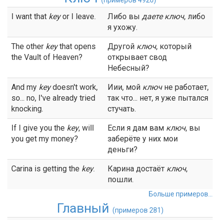
(примеров 4920)
I want that
key
or I leave.
Либо вы
даете
ключ
, либо
я ухожу.
The other
key
that opens
Другой
ключ
, который
the Vault of Heaven?
открывает свод
Небесный?
And my
key
doesn't work,
Иии, мой
ключ
не работает,
so... no, I've already tried
так что... нет, я уже пытался
knocking.
стучать.
If I give you the
key
, will
Если я дам вам
ключ
, вы
you get my money?
заберёте у них мои
деньги?
Carina is getting the
key
.
Карина достаёт
ключ
,
пошли.
Больше примеров...
Главный
(примеров 281)