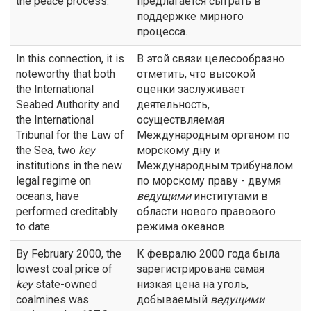
the peace process.
предлагается сыграть в
поддержке мирного
процесса.
In this connection, it is
В этой связи целесообразно
noteworthy that both
отметить, что высокой
the International
оценки заслуживает
Seabed Authority and
деятельность,
the International
осуществляемая
Tribunal for the Law of
Международным органом по
the Sea, two
key
морскому дну и
institutions in the new
Международным трибуналом
legal regime on
по морскому праву - двумя
oceans, have
ведущими
институтами в
performed creditably
области нового правового
to date.
режима океанов.
By February 2000, the
К февралю 2000 года была
lowest coal price of
зарегистрирована самая
key
state-owned
низкая цена на уголь,
coalmines was
добываемый
ведущими