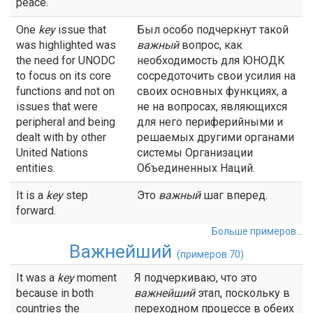
peace.
One
key
issue that
Был особо подчеркнут такой
was highlighted was
важный
вопрос, как
the need for UNODC
необходимость для ЮНОДК
to focus on its core
сосредоточить свои усилия на
functions and not on
своих основных функциях, а
issues that were
не на вопросах, являющихся
peripheral and being
для него периферийными и
dealt with by other
решаемых другими органами
United Nations
системы Организации
entities.
Объединенных Наций.
It is a
key
step
Это
важный
шаг вперед.
forward.
Больше примеров...
Важнейший
(примеров 70)
It was a
key
moment
Я подчеркиваю, что это
because in both
важнейший
этап, поскольку в
countries the
переходном процессе в обеих