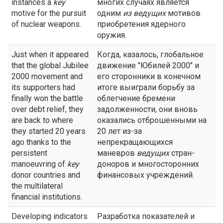
instances a
key
многих случаях является
motive for the pursuit
одним
из
ведущих
мотивов
of nuclear weapons.
приобретения ядерного
оружия.
Just when it appeared
Когда, казалось, глобальное
that the global Jubilee
движение "Юбилей 2000" и
2000 movement and
его сторонники в конечном
its supporters had
итоге выиграли борьбу за
finally won the battle
облегчение бремени
over debt relief, they
задолженности, они вновь
are back to where
оказались отброшенными на
they started 20 years
20 лет из-за
ago thanks to the
непрекращающихся
persistent
маневров
ведущих
стран-
manoeuvring of
key
доноров и многосторонних
donor countries and
финансовых учреждений.
the multilateral
financial institutions.
Developing indicators
Разработка показателей и