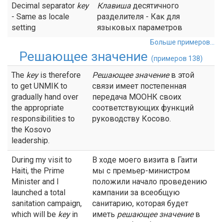
Decimal separator
key
Клавиша
десятичного
- Same as locale
разделителя - Как для
setting
языковых параметров
Больше примеров...
Решающее значение
(примеров 138)
The
key
is therefore
Решающее значение
в этой
to get UNMIK to
связи имеет постепенная
gradually hand over
передача МООНК своих
the appropriate
соответствующих функций
responsibilities to
руководству Косово.
the Kosovo
leadership.
During my visit to
В ходе моего визита в Гаити
Haiti, the Prime
мы с премьер-министром
Minister and I
положили начало проведению
launched a total
кампании за всеобщую
sanitation campaign,
санитарию, которая будет
which will be
key
in
иметь
решающее значение
в