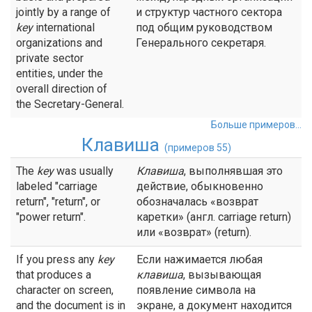
jointly by a range of
и структур частного сектора
key
international
под общим руководством
organizations and
Генерального секретаря.
private sector
entities, under the
overall direction of
the Secretary-General.
Больше примеров...
Клавиша
(примеров 55)
The
key
was usually
Клавиша
, выполнявшая это
labeled "carriage
действие, обыкновенно
return", "return", or
обозначалась «возврат
"power return".
каретки» (англ. carriage return)
или «возврат» (return).
If you press any
key
Если нажимается любая
that produces a
клавиша
, вызывающая
character on screen,
появление символа на
and the document is in
экране, а документ находится