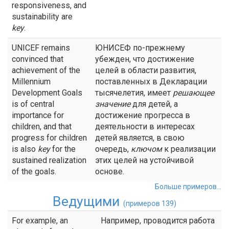
responsiveness, and
sustainability are
key
.
UNICEF remains
ЮНИСЕФ по-прежнему
convinced that
убежден, что достижение
achievement of the
целей в области развития,
Millennium
поставленных в Декларации
Development Goals
тысячелетия, имеет
решающее
is of central
значение
для детей, а
importance for
достижение прогресса в
children, and that
деятельности в интересах
progress for children
детей является, в свою
is also
key
for the
очередь,
ключом
к реализации
sustained realization
этих целей на устойчивой
of the goals.
основе.
Больше примеров...
Ведущими
(примеров 139)
For example, an
Например, проводится работа