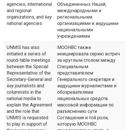
agencies, international
Объединенных Наций,
and regional
международными и
organizations, and
key
региональными
national agencies.
организациями и
ведущими
национальными
учреждениями.
UNMIS has also
МООНВС также
initiated a series of
инициировала серию встреч
round-table meetings
за круглым столом между
between the Special
Специальным
Representative of the
представителем
Secretary-General and
Генерального секретаря и
key
journalists and
ведущими
журналистами и
columnists in the
обозревателями
national media to
национальных средств
explain the Agreement
массовой информации по
and the role that
разъяснению сути
UNMIS is requested
Соглашения и той роли,
to play in support of
которую МООНВС