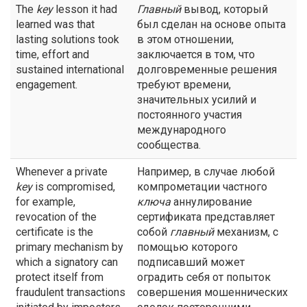
The
key
lesson it had
Главный
вывод, который
learned was that
был сделан на основе опыта
lasting solutions took
в этом отношении,
time, effort and
заключается в том, что
sustained international
долговременные решения
engagement.
требуют времени,
значительных усилий и
постоянного участия
международного
сообщества.
Whenever a private
Например, в случае любой
key
is compromised,
компрометации частного
for example,
ключа
аннулирование
revocation of the
сертификата представляет
certificate is the
собой
главный
механизм, с
primary mechanism by
помощью которого
which a signatory can
подписавший может
protect itself from
оградить себя от попыток
fraudulent transactions
совершения мошеннических