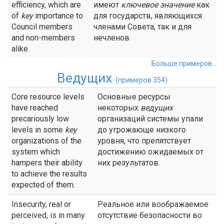
efficiency, which are
имеют
ключевое
значение
как
of
key
importance to
для государств, являющихся
Council members
членами Совета, так и для
and non-members
нечленов.
alike.
Больше примеров...
Ведущих
(примеров 354)
Core resource levels
Основные ресурсы
have reached
некоторых
ведущих
precariously low
организаций системы упали
levels in some
key
до угрожающе низкого
organizations of the
уровня, что препятствует
system which
достижению ожидаемых от
hampers their ability
них результатов.
to achieve the results
expected of them.
Insecurity, real or
Реальное или воображаемое
perceived, is in many
отсутствие безопасности во