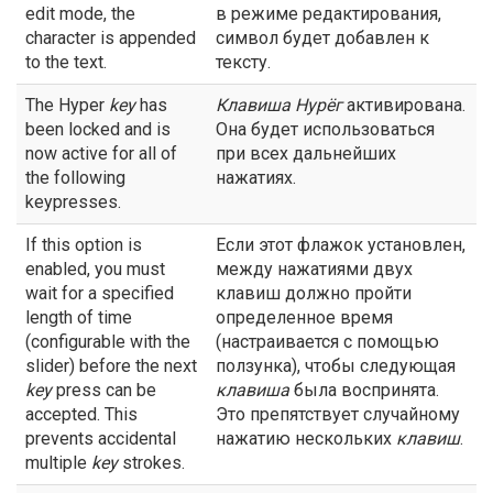
edit mode, the
в режиме редактирования,
character is appended
символ будет добавлен к
to the text.
тексту.
The Hyper
key
has
Клавиша
Нурёг
активирована.
been locked and is
Она будет использоваться
now active for all of
при всех дальнейших
the following
нажатиях.
keypresses.
If this option is
Если этот флажок установлен,
enabled, you must
между нажатиями двух
wait for a specified
клавиш должно пройти
length of time
определенное время
(configurable with the
(настраивается с помощью
slider) before the next
ползунка), чтобы следующая
key
press can be
клавиша
была воспринята.
accepted. This
Это препятствует случайному
prevents accidental
нажатию нескольких
клавиш
.
multiple
key
strokes.