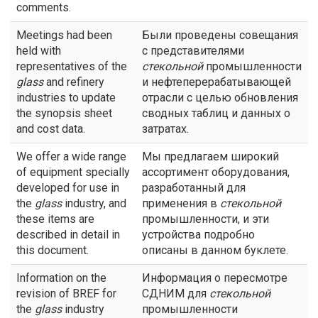
comments.
Meetings had been
Были проведены совещания
held with
с представителями
representatives of the
стекольной
промышленности
glass
and refinery
и нефтеперерабатывающей
industries to update
отрасли с целью обновления
the synopsis sheet
сводных таблиц и данных о
and cost data.
затратах.
We offer a wide range
Мы предлагаем широкий
of equipment specially
ассортимент оборудования,
developed for use in
разработанный для
the
glass
industry, and
применения в
стекольной
these items are
промышленности, и эти
described in detail in
устройства подробно
this document.
описаны в данном буклете.
Information on the
Информация о пересмотре
revision of BREF for
СДНИМ для
стекольной
the
glass
industry
промышленности