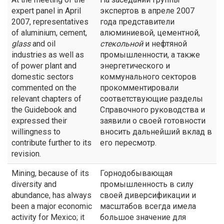
expert panel in April
экспертов в апреле 2007
2007, representatives
года представители
of aluminium, cement,
алюминиевой, цементной,
glass
and oil
стекольной
и нефтяной
industries as well as
промышленности, а также
of power plant and
энергетического и
domestic sectors
коммунального секторов
commented on the
прокомментировали
relevant chapters of
соответствующие разделы
the Guidebook and
Справочного руководства и
expressed their
заявили о своей готовности
willingness to
вносить дальнейший вклад в
contribute further to its
его пересмотр.
revision.
Mining, because of its
Горнодобывающая
diversity and
промышленность в силу
abundance, has always
своей диверсификации и
been a major economic
масштабов всегда имела
activity for Mexico; it
большое значение для