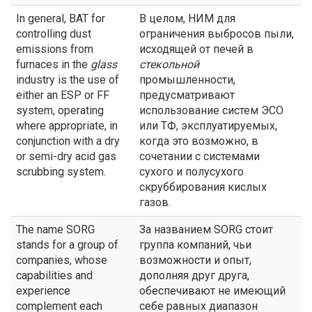
In general, BAT for
В целом, НИМ для
controlling dust
ограничения выбросов пыли,
emissions from
исходящей от печей в
furnaces in the
glass
стекольной
industry is the use of
промышленности,
either an ESP or FF
предусматривают
system, operating
использование систем ЭСО
where appropriate, in
или ТФ, эксплуатируемых,
conjunction with a dry
когда это возможно, в
or semi-dry acid gas
сочетании с системами
scrubbing system.
сухого и полусухого
скруббирования кислых
газов.
The name SORG
За названием SORG стоит
stands for a group of
группа компаний, чьи
companies, whose
возможности и опыт,
capabilities and
дополняя друг друга,
experience
обеспечивают не имеющий
complement each
себе равных диапазон