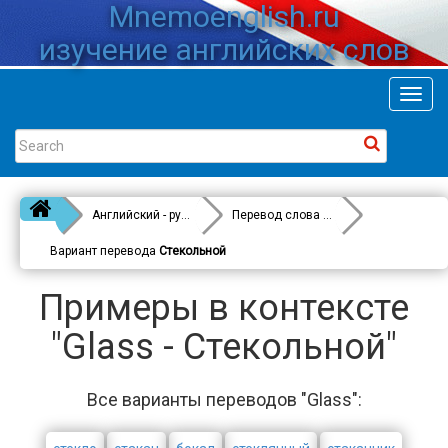
Mnemoenglish.ru
изучение английских слов
Toggl
navig
Английский - русский
Перевод слова
Glass
Вариант перевода
Стекольной
Примеры в контексте
"Glass - Стекольной"
Все варианты переводов "Glass":