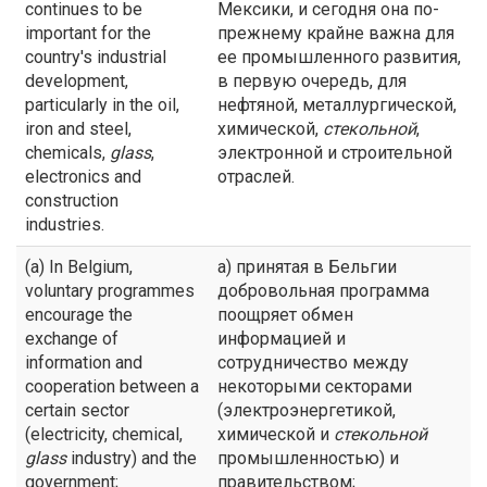
continues to be
Мексики, и сегодня она по-
important for the
прежнему крайне важна для
country's industrial
ее промышленного развития,
development,
в первую очередь, для
particularly in the oil,
нефтяной, металлургической,
iron and steel,
химической,
стекольной
,
chemicals,
glass
,
электронной и строительной
electronics and
отраслей.
construction
industries.
(a) In Belgium,
а) принятая в Бельгии
voluntary programmes
добровольная программа
encourage the
поощряет обмен
exchange of
информацией и
information and
сотрудничество между
cooperation between a
некоторыми секторами
certain sector
(электроэнергетикой,
(electricity, chemical,
химической и
стекольной
glass
industry) and the
промышленностью) и
government;
правительством;