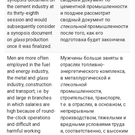
the cement industry at
цементной промышленности
its thirty-eighth
и позднее рассмотрит
session and would
сводный документ по
subsequently consider
стекольной
промышленности
a synopsis document
после того, как его
on
glass
production
подготовка будет закончена.
once it was finalized.
Men are more often
Мужчины больше заняты в
employed in the fuel
отраслях топливно-
and energy industry,
энергетического комплекса,
the metal and
glass
в металлургической и
industry, construction
стекольной
and transport, i.e. by
промышленности,
and large in branches
строительстве, транспорте,
in which salaries are
т.е. в отраслях, в основном, с
high because of round-
непрерывным
the-clock operations
производством, тяжелыми и
and difficult and
вредными условиями труда
harmful working
и, соответственно, с высоким