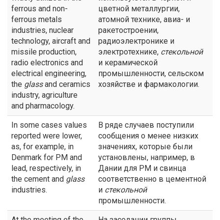
ferrous and non-
цветной металлургии,
ferrous metals
атомной технике, авиа- и
industries, nuclear
ракетостроении,
technology, aircraft and
радиоэлектронике и
missile production,
электротехнике,
стекольной
radio electronics and
и керамической
electrical engineering,
промышленности, сельском
the
glass
and ceramics
хозяйстве и фармакологии.
industry, agriculture
and pharmacology.
In some cases values
В ряде случаев поступили
reported were lower,
сообщения о менее низких
as, for example, in
значениях, которые были
Denmark for PM and
установлены, например, в
lead, respectively, in
Дании для РМ и свинца
the cement and
glass
соответственно в цементной
industries.
и
стекольной
промышленности.
At the meeting of the
На заседании группы