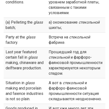
conditions.
уровнем заработной платы,
связанным с такими
условиями.
(a) Pelleting the
glass
а) окомкование
стекольной
batch;
шихты;
Party at the
glass
Встреча на
стекольной
factory.
фабрике.
Last year featured
Прошедший год для
certain fall in
glass
стекольной
и фарфоро-
making, chinaware and
фаянсовой промышленности
delftware production.
характеризуется некоторым
спадом.
Situation in
glass
А вот в
стекольной
и
making and porcelain
фарфоро-фаянсовой
and faience industries
промышленности ситуация
is not so plain.
складывается неоднозначно.
Goods produced in
И вот уже много лет эти