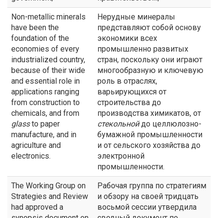
Non-metallic minerals
Нерудные минералы
have been the
представляют собой основу
foundation of the
экономики всех
economies of every
промышленно развитых
industrialized country,
стран, поскольку они играют
because of their wide
многообразную и ключевую
and essential role in
роль в отраслях,
applications ranging
варьирующихся от
from construction to
строительства до
chemicals, and from
производства химикатов, от
glass
to paper
стекольной
до целлюлозно-
manufacture, and in
бумажной промышленности
agriculture and
и от сельского хозяйства до
electronics.
электронной
промышленности.
The Working Group on
Рабочая группа по стратегиям
Strategies and Review
и обзору на своей тридцать
had approved a
восьмой сессии утвердила
synopsis document on
сводный документ по