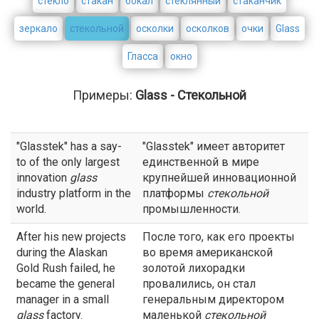
стекло
стакан
бокал
стеклянный
стаканчик
зеркало
стекольной
осколки
осколков
очки
Glass
Гласса
окно
Примеры:
Glass - Стекольной
"Glasstek" has a say-
"Glasstek" имеет авторитет
to of the only largest
единственной в мире
innovation
glass
крупнейшей инновационной
industry platform in the
платформы
стекольной
world.
промышленности.
After his new projects
После того, как его проекты
during the Alaskan
во время американской
Gold Rush failed, he
золотой лихорадки
became the general
провалились, он стал
manager in a small
генеральным директором
glass
factory.
маленькой
стекольной