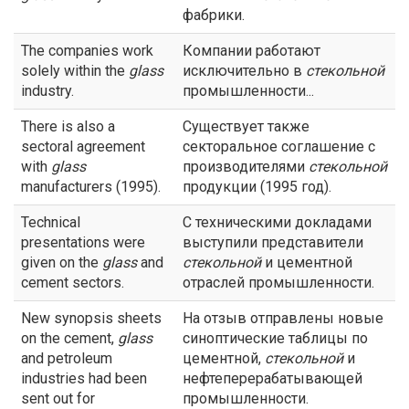
фабрики.
The companies work
Компании работают
solely within the
glass
исключительно в
стекольной
industry.
промышленности...
There is also a
Существует также
sectoral agreement
секторальное соглашение с
with
glass
производителями
стекольной
manufacturers (1995).
продукции (1995 год).
Technical
С техническими докладами
presentations were
выступили представители
given on the
glass
and
стекольной
и цементной
cement sectors.
отраслей промышленности.
New synopsis sheets
На отзыв отправлены новые
on the cement,
glass
синоптические таблицы по
and petroleum
цементной,
стекольной
и
industries had been
нефтеперерабатывающей
sent out for
промышленности.