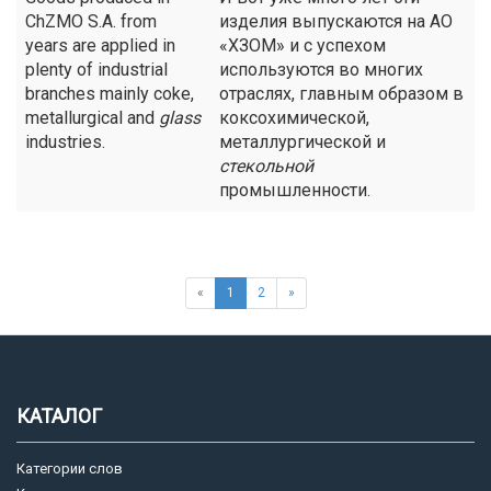
ChZMO S.A. from
изделия выпускаются на АО
years are applied in
«ХЗОМ» и с успехом
plenty of industrial
используются во многих
branches mainly coke,
отраслях, главным образом в
metallurgical and
glass
коксохимической,
industries.
металлургической и
стекольной
промышленности.
«
1
2
»
КАТАЛОГ
Категории слов