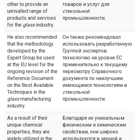
other to provide an
товаров и услуг для
unrivalled range of
стекольной
products and services
промышленности.
for the
glass
industry.
He also recommended
Он также рекомендовал
that the methodology
использовать разработанную
developed by the
Группой экспертов
Expert Group be used
технологию на уровне ЕС
at the EU level for the
применительно к текущему
ongoing revision of the
пересмотру Справочного
Reference Document
документа по наилучшим
on the Best Available
имеющимся технологиям в
Techniques in the
стекольной
glass
manufacturing
промышленности.
industry.
As a result of their
Благодаря их уникальным
unique chemical
физическим и химическим
properties, they are
свойствам, они широко
widely utilized in the
используются в черной и