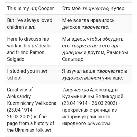
This is my
art
, Cooper.
Это моё
творчество
, Купер.
But I've always loved
Мне всегда нравилось
children's
art
.
детское
творчество
.
Here to discuss his
Мы здесь, чтобы обсудить
work is his
art
dealer
его
творчество
с его
арт-
and friend Ramon
дилером
и другом, Рамоном
Salgado.
Сальгадо.
I studied you in
art
Я изучал ваше
творчество
в
school.
художественном
училище.
Creativity of
Творчество
Александры
Aleksandry
Кузьминичны Великодной
Kuzminichny Velikodna
(23.04.1914 - 26.03.2002) -
(23.04.1914 -
прекрасная страница из
26.03.2002) is fine
истории украинского
page from a history of
народного
искусства
.
the Ukrainian folk
art
.