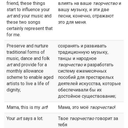
friend, these things
влиять на ваше
творчество
и
start to influence your
вашу музыку, и эти две
art
and your music and
песни, конечно, отражают
these two songs
это для меня.
certainly represent that
for me.
Preserve and nurture
сохранять и развивать
traditional forms of
традиционную музыку,
music, dance and folk
танцы и народное
art
and provide for a
творчество
и разработать
monthly allowance
систему ежемесячных
scheme to enable aged
пособий для престарелых
artists to live a life of
деятелей искусства, которые
dignity;
обеспечивали бы их
достойное существование;
Mama, this is my
art
!
Мама, это моё
творчество
!
Your
art
says a lot.
Твое
творчество
говорит за
тебя