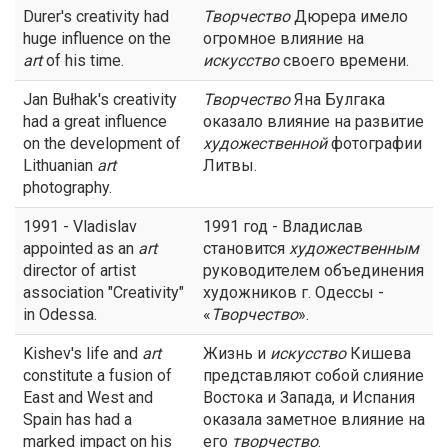
Durer's creativity had
Творчество
Дюрера имело
huge influence on the
огромное влияние на
art
of his time.
искусство
своего времени.
Jan Bułhak's creativity
Творчество
Яна Булгака
had a great influence
оказало влияние на развитие
on the development of
художественной
фотографии
Lithuanian
art
Литвы.
photography.
1991 - Vladislav
1991 год - Владислав
appointed as an
art
становится
художественным
director of artist
руководителем объединения
association "Creativity"
художников г. Одессы -
in Odessa.
«
Творчество
».
Kishev's life and
art
Жизнь и
искусство
Кишева
constitute a fusion of
представляют собой слияние
East and West and
Востока и Запада, и Испания
Spain has had a
оказала заметное влияние на
marked impact on his
его
творчество
.