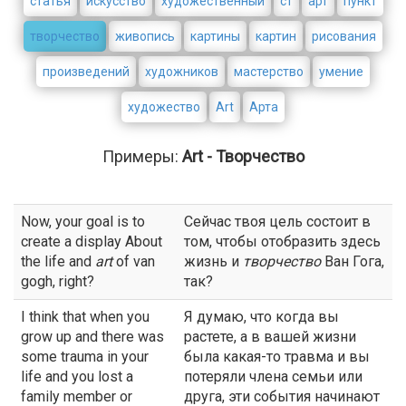
статья
искусство
художественный
ст
арт
пункт
творчество
живопись
картины
картин
рисования
произведений
художников
мастерство
умение
художество
Art
Арта
Примеры:
Art - Творчество
Now, your goal is to
Сейчас твоя цель состоит в
create a display About
том, чтобы отобразить здесь
the life and
art
of van
жизнь и
творчество
Ван Гога,
gogh, right?
так?
I think that when you
Я думаю, что когда вы
grow up and there was
растете, а в вашей жизни
some trauma in your
была какая-то травма и вы
life and you lost a
потеряли члена семьи или
family member or
друга, эти события начинают