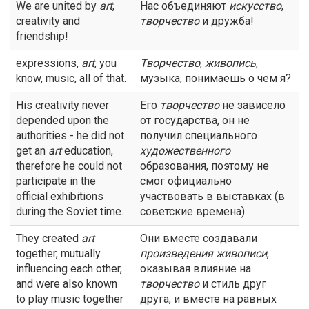
We are united by
art
,
Нас объединяют
искусство
,
creativity and
творчество
и дружба!
friendship!
expressions,
art
, you
Творчество
,
живопись
,
know, music, all of that.
музыка, понимаешь о чем я?
His creativity never
Его
творчество
не зависело
depended upon the
от государства, он не
authorities - he did not
получил специального
get an
art
education,
художественного
therefore he could not
образования, поэтому не
participate in the
смог официально
official exhibitions
участвовать в выставках (в
during the Soviet time.
советские времена).
They created
art
Они вместе создавали
together, mutually
произведения живописи
,
influencing each other,
оказывая влияние на
and were also known
творчество
и стиль друг
to play music together
друга, и вместе на равных