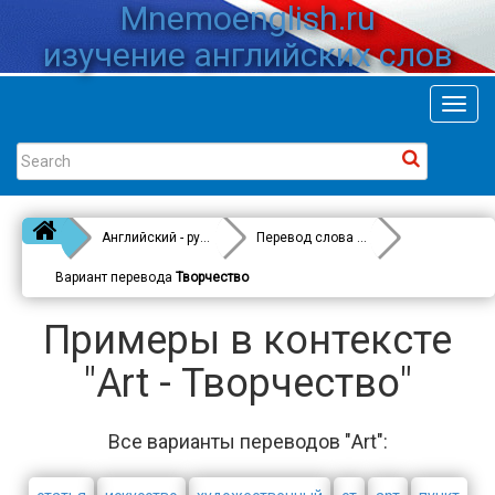
Mnemoenglish.ru
изучение английских слов
Toggl
navig
Английский - русский
Перевод слова
Art
Вариант перевода
Творчество
Примеры в контексте
"Art - Творчество"
Все варианты переводов "Art":