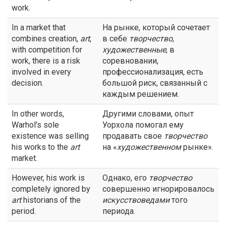
work.
In a market that
На рынке, который сочетает
combines creation,
art
,
в себе
творчество
,
with competition for
художественные
, в
work, there is a risk
соревновании,
involved in every
профессионализация, есть
decision.
большой риск, связанный с
каждым решением.
In other words,
Другими словами, опыт
Warhol's sole
Уорхола помогал ему
existence was selling
продавать свое
творчество
his works to the
art
на «
художественном
рынке».
market.
However, his work is
Однако, его
творчество
completely ignored by
совершенно игнорировалось
art
historians of the
искусствоведами
того
period.
периода.