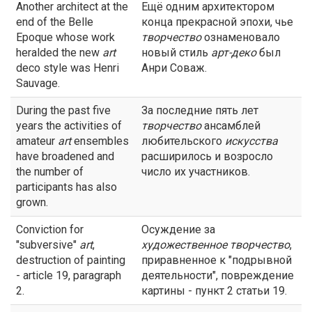
Another architect at the
Ещё одним архитектором
end of the Belle
конца прекрасной эпохи, чье
Epoque whose work
творчество
ознаменовало
heralded the new
art
новый стиль
арт-деко
был
deco style was Henri
Анри Соваж.
Sauvage.
During the past five
За последние пять лет
years the activities of
творчество
ансамблей
amateur
art
ensembles
любительского
искусства
have broadened and
расширилось и возросло
the number of
число их участников.
participants has also
grown.
Conviction for
Осуждение за
"subversive"
art
,
художественное
творчество
,
destruction of painting
приравненное к "подрывной
- article 19, paragraph
деятельности", повреждение
2.
картины - пункт 2 статьи 19.