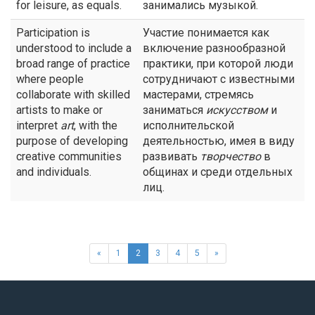
for leisure, as equals.
занимались музыкой.
Participation is
Участие понимается как
understood to include a
включение разнообразной
broad range of practice
практики, при которой люди
where people
сотрудничают с известными
collaborate with skilled
мастерами, стремясь
artists to make or
заниматься
искусством
и
interpret
art
, with the
исполнительской
purpose of developing
деятельностью, имея в виду
creative communities
развивать
творчество
в
and individuals.
общинах и среди отдельных
лиц.
«
1
2
3
4
5
»