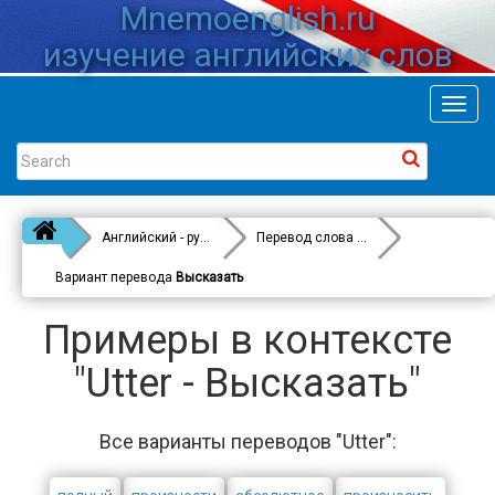
Mnemoenglish.ru
изучение английских слов
Toggl
navig
Английский - русский
Перевод слова
Utter
Вариант перевода
Высказать
Примеры в контексте
"Utter - Высказать"
Все варианты переводов "Utter":