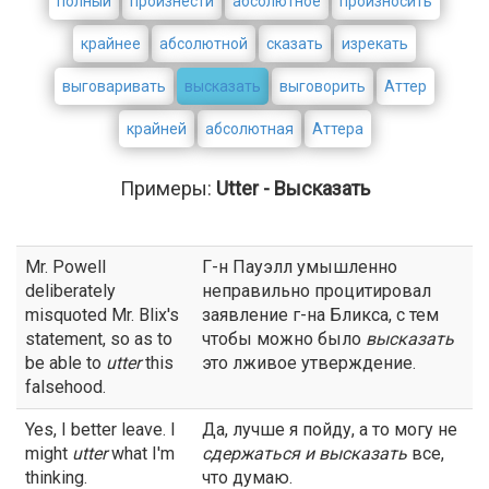
полный
произнести
абсолютное
произносить
крайнее
абсолютной
сказать
изрекать
выговаривать
высказать
выговорить
Аттер
крайней
абсолютная
Аттера
Примеры:
Utter - Высказать
Mr. Powell
Г-н Пауэлл умышленно
deliberately
неправильно процитировал
misquoted Mr. Blix's
заявление г-на Бликса, с тем
statement, so as to
чтобы можно было
высказать
be able to
utter
this
это лживое утверждение.
falsehood.
Yes, I better leave. I
Да, лучше я пойду, а то могу не
might
utter
what I'm
сдержаться и
высказать
все,
thinking.
что думаю.