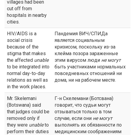
villages had been
cut off from
hospitals in nearby
cities.
HIV/AIDS is a
Пандемия ВИЧ/СПИДа
social crisis
является социальным
because of the
кризисом, поскольку из-за
stigma that makes
клейма позора зараженные
the affected
unable
этим вирусом люди
не могут
to be integrated into
быть участниками нормальных
normal day-to-day
повседневных отношений ни
relations as well as
дома, ни на рабочем месте.
in the work places.
Mr. Skelemani
Г-н Скелемани (Ботсвана)
(Botswana) said
говорит, что судьи могут
that judges could be
отзываться только в том
removed only if
случае, если они
не могут
they were
unable
to
выполнять их обязанности по
perform their duties
медицинским соображениям