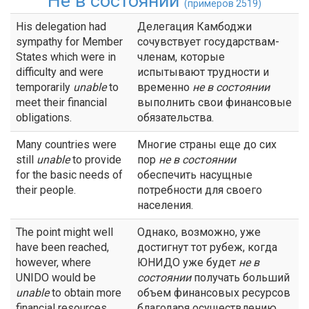
Не в состоянии
(примеров 2519)
His delegation had
Делегация Камбоджи
sympathy for Member
сочувствует государствам-
States which were in
членам, которые
difficulty and were
испытывают трудности и
temporarily
unable
to
временно
не в состоянии
meet their financial
выполнить свои финансовые
obligations.
обязательства.
Many countries were
Многие страны еще до сих
still
unable
to provide
пор
не в состоянии
for the basic needs of
обеспечить насущные
their people.
потребности для своего
населения.
The point might well
Однако, возможно, уже
have been reached,
достигнут тот рубеж, когда
however, where
ЮНИДО уже будет
не в
UNIDO would be
состоянии
получать больший
unable
to obtain more
объем финансовых ресурсов
financial resources
благодаря осуществлению