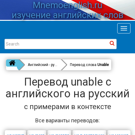
Mnemoenglish.ru
изучение английских слов
Toggl
navig
Английский - русский
Перевод слова
Unable
Перевод unable с
английского на русский
с примерами в контексте
Все варианты переводов: