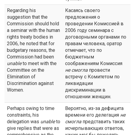
Regarding his
Касаясь своего
suggestion that the
предложения о
Commission should hold
проведении Комиссией в
a seminar with the human
2006 году семинара с
rights treaty bodies in
договорными органами по
2006, he noted that for
правам человека, оратор
budgetary reasons, the
отмечает, что по
Commission had been
бюджетным
unable
to meet with the
соображениям Комиссия
Committee on the
не смогла
провести
Elimination of
встречу с Комитетом по
Discrimination against
ликвидации
Women.
дискриминации в
отношении женщин.
Perhaps owing to time
Вероятно, из-за дефицита
constraints, his
времени его делегация
не
delegation was
unable
to
смогла
представить таких
give replies that were as
исчерпывающих ответов,
comprehensive as the
каких мог бы пожелать