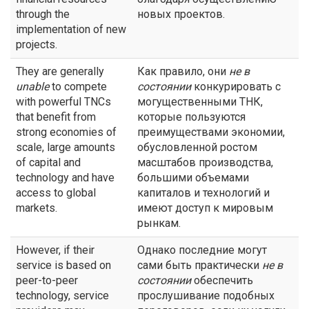
through the
новых проектов.
implementation of new
projects.
They are generally
Как правило, они
не в
unable
to compete
состоянии
конкурировать с
with powerful TNCs
могущественными ТНК,
that benefit from
которые пользуются
strong economies of
преимуществами экономии,
scale, large amounts
обусловленной ростом
of capital and
масштабов производства,
technology and have
большими объемами
access to global
капиталов и технологий и
markets.
имеют доступ к мировым
рынкам.
However, if their
Однако последние могут
service is based on
сами быть практически
не в
peer-to-peer
состоянии
обеспечить
technology, service
прослушивание подобных