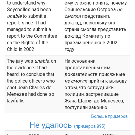
to understand why
ему сложно понять, почему
Seychelles had been
Сейшельские Острова
не
unable
to submit a
смогли
представить
report, since it had
доклад, поскольку эта
managed to submit a
страна смогла представить
report to the Committee
доклад Комитету по
on the Rights of the
правам ребенка в 2002
Child in 2002.
году.
The jury was
unable
, on
На основании
the evidence it had
представленных им
heard, to conclude that
доказательств присяжные
the police officers who
не
смогли
прийти к выводу
shot Jean Charles de
о том, что сотрудники
Menezes had done so
полиции, застрелившие
lawfully.
Жана Шарля де Менезеса,
поступили законно.
Больше примеров...
Не удалось
(примеров 895)