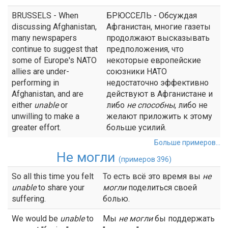
BRUSSELS - When
БРЮССЕЛЬ - Обсуждая
discussing Afghanistan,
Афганистан, многие газеты
many newspapers
продолжают высказывать
continue to suggest that
предположения, что
some of Europe's NATO
некоторые европейские
allies are under-
союзники НАТО
performing in
недостаточно эффективно
Afghanistan, and are
действуют в Афганистане и
either
unable
or
либо
не способны
, либо не
unwilling to make a
желают приложить к этому
greater effort.
больше усилий.
Больше примеров...
Не могли
(примеров 396)
So all this time you felt
То есть всё это время вы
не
unable
to share your
могли
поделиться своей
suffering.
болью.
We would be
unable
to
Мы
не
могли
бы поддержать