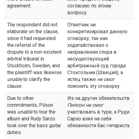
agreement.
согласию по этому
вопросу.
The respondent did not
Ответчик не
elaborate on the clause,
конкретизировал данную
since it had requested
оговорку, так как
the referral of the
ходатайствовал о
dispute to a non-existent
направлении спора в
arbitral tribunal in
несуществующий
Stockholm, Sweden, and
арбитражный суд города
the plaintiff was likewise
Стокгольма (Швеция), а
unable
to clarify the
истец также
не смог
clause.
пояснить эту оговорку.
Due to other
Из-за других обязательств
commitments, Pilson
Пилсон
не смог
was
unable
to tour the
участвовать в туре, а Руди
album and Rudy Sarzo
Сарзо взял на себя
took over the bass guitar
обязанности бас-гитариста.
duties.