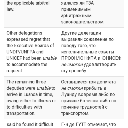
the applicable arbitral
являлся ли ТЗА
law.
применимым
арбитражным
законодательством.
Other delegations
Другие делегации
expressed regret that
выразили сожаление по
the Executive Boards of
поводу того, что
UNDP/UNFPA and
исполнительные советы
UNICEF had been
unable
ПРООН/ЮНФПА и ЮНИСЕФ
to accommodate the
не
смогли
удовлетворить
request.
эту просьбу.
The remaining three
Оставшиеся три депутата
deputies were
unable
to
не смогли
прибыть в
arrive in Luanda in time,
Луанду вовремя либо по
owing either to illness or
причине болезни, либо по
to difficulties with
причине трудностей с
transportation.
транспортом.
said he found it difficult
Г-н де ГУТТ отмечает, что