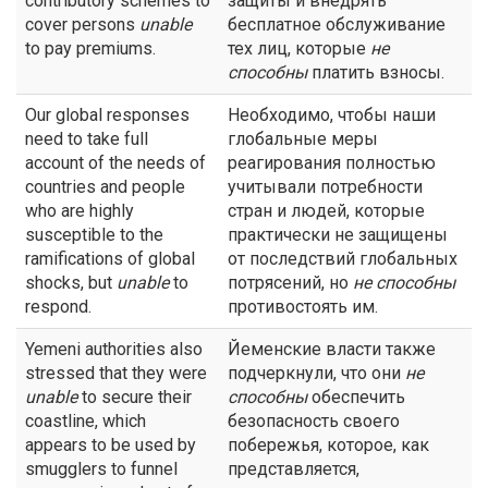
contributory schemes to
защиты и внедрять
cover persons
unable
бесплатное обслуживание
to pay premiums.
тех лиц, которые
не
способны
платить взносы.
Our global responses
Необходимо, чтобы наши
need to take full
глобальные меры
account of the needs of
реагирования полностью
countries and people
учитывали потребности
who are highly
стран и людей, которые
susceptible to the
практически не защищены
ramifications of global
от последствий глобальных
shocks, but
unable
to
потрясений, но
не способны
respond.
противостоять им.
Yemeni authorities also
Йеменские власти также
stressed that they were
подчеркнули, что они
не
unable
to secure their
способны
обеспечить
coastline, which
безопасность своего
appears to be used by
побережья, которое, как
smugglers to funnel
представляется,