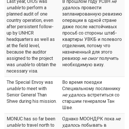
Last year, OIOS was
В прошлом году УСВН
не
unable
to perform a
удалось
провести
planned audit of one
запланированную ревизию
country operation, even
операции в одной стране
after persistent follow-
даже после настойчивых
up by UNHCR
просьб со стороны штаб-
headquarters as well as
квартиры УВКБ и полевого
at the field level,
отделения, потому что
because the auditor
назначенный для этого
assigned to the project
ревизор
не смог
получить
was
unable
to obtain the
необходимую визу.
necessary visa.
The Special Envoy was
Во время поездки
unable
to meet with
Специальному посланнику
Senior General Than
не удалось
встретиться со
Shwe during his mission.
старшим генералом Тан
Шве.
MONUC has so far been
Однако МООНДРК пока
не
unable
to travel north to
удалось
побывать в