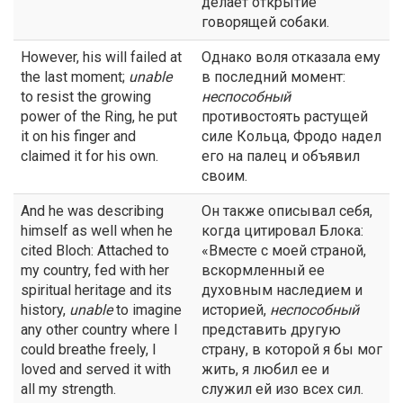
делает открытие
говорящей собаки.
However, his will failed at
Однако воля отказала ему
the last moment;
unable
в последний момент:
to resist the growing
неспособный
power of the Ring, he put
противостоять растущей
it on his finger and
силе Кольца, Фродо надел
claimed it for his own.
его на палец и объявил
своим.
And he was describing
Он также описывал себя,
himself as well when he
когда цитировал Блока:
cited Bloch: Attached to
«Вместе с моей страной,
my country, fed with her
вскормленный ее
spiritual heritage and its
духовным наследием и
history,
unable
to imagine
историей,
неспособный
any other country where I
представить другую
could breathe freely, I
страну, в которой я бы мог
loved and served it with
жить, я любил ее и
all my strength.
служил ей изо всех сил.