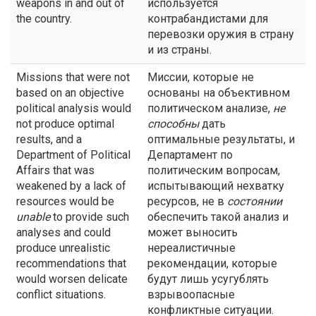
weapons in and out of
используется
the country.
контрабандистами для
перевозки оружия в страну
и из страны.
Missions that were not
Миссии, которые не
based on an objective
основаны на объективном
political analysis would
политическом анализе,
не
not produce optimal
способны
дать
results, and a
оптимальные результаты, и
Department of Political
Департамент по
Affairs that was
политическим вопросам,
weakened by a lack of
испытывающий нехватку
resources would be
ресурсов, не в
состоянии
unable
to provide such
обеспечить такой анализ и
analyses and could
может выносить
produce unrealistic
нереалистичные
recommendations that
рекомендации, которые
would worsen delicate
будут лишь усугублять
conflict situations.
взрывоопасные
конфликтные ситуации.