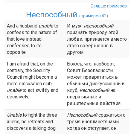
Больше примеров...
Неспособный
(примеров 42)
And a husband
unable
to
И муж,
неспособный
confess to the nature of
признать природу этой
that love instead
любви, признается вместо
confesses to its
этого совершенно в
opposite.
другом.
I am afraid that, on the
Боюсь, что, наоборот,
contrary, the Security
Совет Безопасности
Council might become a
может превратиться в
mere discussion club,
обычный дискуссионный
unable
to act swiftly and
клуб,
неспособный
на
decisively.
оперативные и
решительные действия.
Unable
to fight the three
Неспособный
сражаться с
aliens, he retreats and
тремя инопланетянами,
discovers a talking dog.
когда он отступает, он