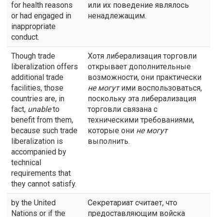
for health reasons
или их поведение являлось
or had engaged in
ненадлежащим.
inappropriate
conduct.
Though trade
Хотя либерализация торговли
liberalization offers
открывает дополнительные
additional trade
возможности, они практически
facilities, those
не могут
ими воспользоваться,
countries are, in
поскольку эта либерализация
fact,
unable
to
торговли связана с
benefit from them,
техническими требованиями,
because such trade
которые они
не могут
liberalization is
выполнить.
accompanied by
technical
requirements that
they cannot satisfy.
by the United
Секретариат считает, что
Nations or if the
предоставляющим войска