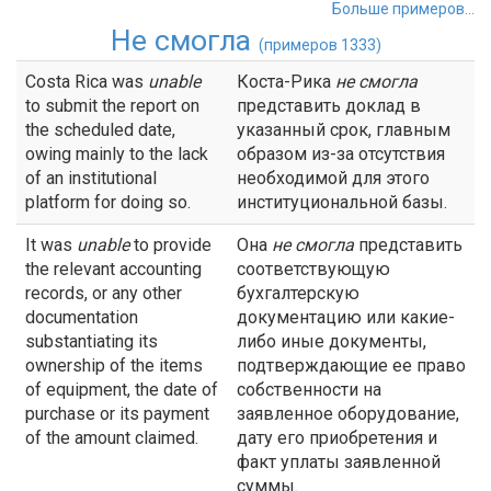
Больше примеров...
Не смогла
(примеров 1333)
Costa Rica was
unable
Коста-Рика
не смогла
to submit the report on
представить доклад в
the scheduled date,
указанный срок, главным
owing mainly to the lack
образом из-за отсутствия
of an institutional
необходимой для этого
platform for doing so.
институциональной базы.
It was
unable
to provide
Она
не смогла
представить
the relevant accounting
соответствующую
records, or any other
бухгалтерскую
documentation
документацию или какие-
substantiating its
либо иные документы,
ownership of the items
подтверждающие ее право
of equipment, the date of
собственности на
purchase or its payment
заявленное оборудование,
of the amount claimed.
дату его приобретения и
факт уплаты заявленной
суммы.