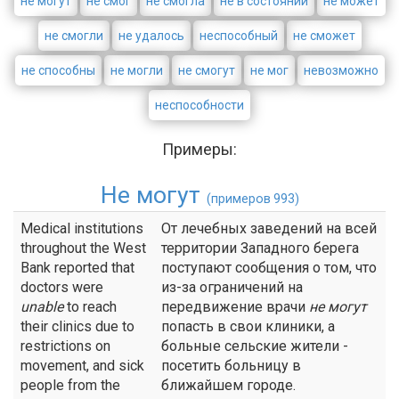
не могут
не смог
не смогла
не в состоянии
не может
не смогли
не удалось
неспособный
не сможет
не способны
не могли
не смогут
не мог
невозможно
неспособности
Примеры:
Не могут
(примеров 993)
Medical institutions
От лечебных заведений на всей
throughout the West
территории Западного берега
Bank reported that
поступают сообщения о том, что
doctors were
из-за ограничений на
unable
to reach
передвижение врачи
не
могут
their clinics due to
попасть в свои клиники, а
restrictions on
больные сельские жители -
movement, and sick
посетить больницу в
people from the
ближайшем городе.