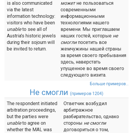
is also communicated
может
не пользоваться
via the latest
современными
information technology:
информационными
visitors who have been
технологиями нашего
unable
to see all of
времени. Мы приглашаем
Austria's historic jewels
наших гостей, которые
не
during their sojourn will
смогли
посетить все
be invited to return.
жемчужины нашей страны
за время своего пребывания
здесь, наверстать
упущенное во время своего
следующего визита.
Больше примеров...
Не смогли
(примеров 1204)
The respondent initiated
Ответчик возбудил
arbitration proceedings,
арбитражное
but the parties were
разбирательство, однако
unable
to agree on
стороны
не смогли
whether the MAL was
договориться о том,