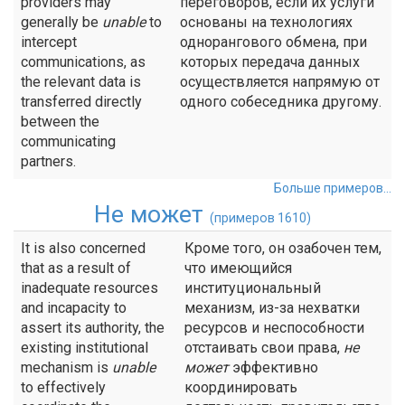
providers may
переговоров, если их услуги
generally be
unable
to
основаны на технологиях
intercept
однорангового обмена, при
communications, as
которых передача данных
the relevant data is
осуществляется напрямую от
transferred directly
одного собеседника другому.
between the
communicating
partners.
Больше примеров...
Не может
(примеров 1610)
It is also concerned
Кроме того, он озабочен тем,
that as a result of
что имеющийся
inadequate resources
институциональный
and incapacity to
механизм, из-за нехватки
assert its authority, the
ресурсов и неспособности
existing institutional
отстаивать свои права,
не
mechanism is
unable
может
эффективно
to effectively
координировать