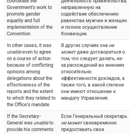
coordinate the
деятельность правительства,
Government's work to
направленную на
promote gender
содействие обеспечению
equality and full
равенства мужчин и женщин
implementation of the
и полное осуществление
Convention.
Конвенции.
In other cases, it was
В других случаях она
не
unable
even to agree
может
даже договориться о
on a course of action
том, что следует делать, из-
because of conflicting
за расхождений во мнениях
opinions among
относительно
delegations about the
эффективности докладов, а
effectiveness of the
также того, в какой степени
reports and the extent
они имеют отношение к
to which they related to
мандату Управления.
the Office's mandate.
If the Secretary-
Если Генеральный секретарь
General was
unable
to
не
может
своевременно
provide his comments
предоставить свои