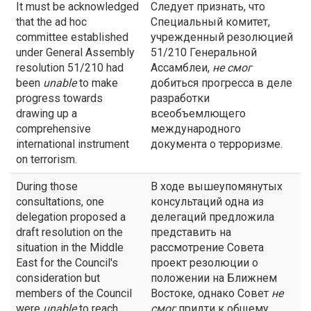
It must be acknowledged
Следует признать, что
that the ad hoc
Специальный комитет,
committee established
учрежденный резолюцией
under General Assembly
51/210 Генеральной
resolution 51/210 had
Ассамблеи,
не смог
been
unable
to make
добиться прогресса в деле
progress towards
разработки
drawing up a
всеобъемлющего
comprehensive
международного
international instrument
документа о терроризме.
on terrorism.
During those
В ходе вышеупомянутых
consultations, one
консультаций одна из
delegation proposed a
делегаций предложила
draft resolution on the
представить на
situation in the Middle
рассмотрение Совета
East for the Council's
проект резолюции о
consideration but
положении на Ближнем
members of the Council
Востоке, однако Совет
не
were
unable
to reach
смог
придти к общему