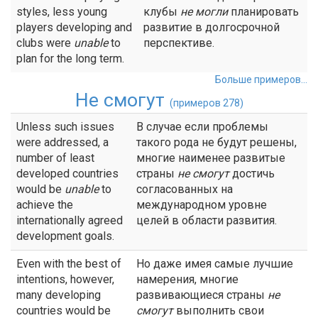
styles, less young
клубы
не
могли
планировать
players developing and
развитие в долгосрочной
clubs were
unable
to
перспективе.
plan for the long term.
Больше примеров...
Не смогут
(примеров 278)
Unless such issues
В случае если проблемы
were addressed, a
такого рода не будут решены,
number of least
многие наименее развитые
developed countries
страны
не смогут
достичь
would be
unable
to
согласованных на
achieve the
международном уровне
internationally agreed
целей в области развития.
development goals.
Even with the best of
Но даже имея самые лучшие
intentions, however,
намерения, многие
many developing
развивающиеся страны
не
countries would be
смогут
выполнить свои