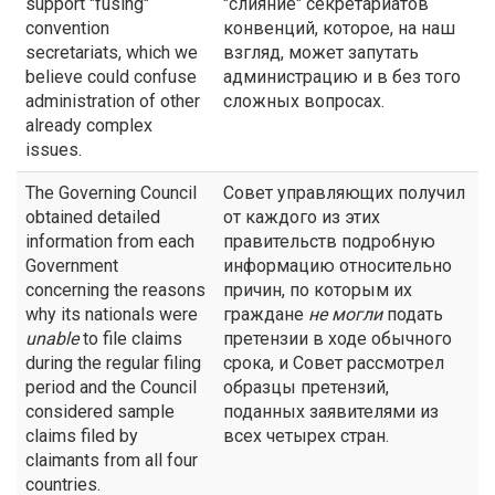
support "fusing"
"слияние" секретариатов
convention
конвенций, которое, на наш
secretariats, which we
взгляд, может запутать
believe could confuse
администрацию и в без того
administration of other
сложных вопросах.
already complex
issues.
The Governing Council
Совет управляющих получил
obtained detailed
от каждого из этих
information from each
правительств подробную
Government
информацию относительно
concerning the reasons
причин, по которым их
why its nationals were
граждане
не могли
подать
unable
to file claims
претензии в ходе обычного
during the regular filing
срока, и Совет рассмотрел
period and the Council
образцы претензий,
considered sample
поданных заявителями из
claims filed by
всех четырех стран.
claimants from all four
countries.