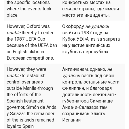
the specific locations
конкретных местах на
where the events took
севере страны, где имели
place.
место эти инциденты.
However, Oxford was
Оксфорду
не удалось
unable
thereby to enter
выйти в 1987 году на
the 1987 UEFA Cup
Кубок УЕФА, из-за запрета
because of the UEFA ban
на участие английских
on English clubs in
клубов в еврокубках.
European competitions.
However, they were
Англичанам, однако,
не
unable
to establish
удалось
взять под свой
control over areas
контроль остальные части
outside Manila-through
Филиппин, и благодаря
the efforts of the
деятельности лейтенант-
Spanish lieutenant
губернатора Симона де
governor, Simón de Anda
Анда-и-Салазара там
y Salazar, the remainder
сохранилась власть
of the islands remained
Испании.
loyal to Spain.