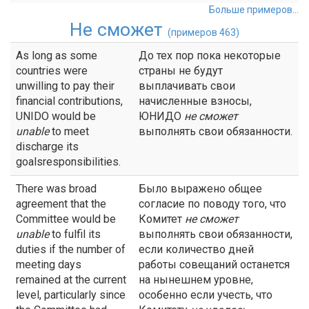
Больше примеров...
Не сможет
(примеров 463)
As long as some
До тех пор пока некоторые
countries were
страны не будут
unwilling to pay their
выплачивать свои
financial contributions,
начисленные взносы,
UNIDO would be
ЮНИДО
не
сможет
unable
to meet
выполнять свои обязанности.
discharge its
goalsresponsibilities.
There was broad
Было выражено общее
agreement that the
согласие по поводу того, что
Committee would be
Комитет
не сможет
unable
to fulfil its
выполнять свои обязанности,
duties if the number of
если количество дней
meeting days
работы совещаний останется
remained at the current
на нынешнем уровне,
level, particularly since
особенно если учесть, что