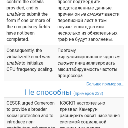
confirm the details
просят подтвердить
provided, and is
представленные данные,
unable
to submit the
причем он
не сможет
ввести
form if one or more of
переписной лист в том
the compulsory fields
случае, если одна или
have not been
несколько из обязательных
completed.
граф не будут заполнены.
Consequently, the
Поэтому
virtualized kernel was
виртуализированное ядро
не
unable
to initialize
сможет
инициализировать
CPU frequency scaling.
масштабируемость частоты
процессора.
Больше примеров...
Не способны
(примеров 233)
CESCR urged Cameroon
КЭСКП настоятельно
to provide a broader
призвал Камерун
social protection and to
расширить охват населения
introduce non-
системой социальной