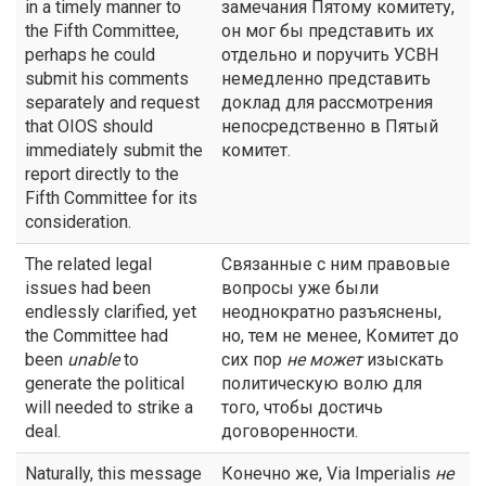
in a timely manner to
замечания Пятому комитету,
the Fifth Committee,
он мог бы представить их
perhaps he could
отдельно и поручить УСВН
submit his comments
немедленно представить
separately and request
доклад для рассмотрения
that OIOS should
непосредственно в Пятый
immediately submit the
комитет.
report directly to the
Fifth Committee for its
consideration.
The related legal
Связанные с ним правовые
issues had been
вопросы уже были
endlessly clarified, yet
неоднократно разъяснены,
the Committee had
но, тем не менее, Комитет до
been
unable
to
сих пор
не может
изыскать
generate the political
политическую волю для
will needed to strike a
того, чтобы достичь
deal.
договоренности.
Naturally, this message
Конечно же, Via Imperialis
не