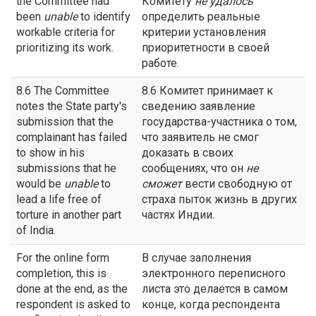
the Committee had
Комитету
не удалось
been
unable
to identify
определить реальные
workable criteria for
критерии установления
prioritizing its work.
приоритетности в своей
работе.
8.6 The Committee
8.6 Комитет принимает к
notes the State party's
сведению заявление
submission that the
государства-участника о том,
complainant has failed
что заявитель не смог
to show in his
доказать в своих
submissions that he
сообщениях, что он
не
would be
unable
to
сможет
вести свободную от
lead a life free of
страха пыток жизнь в других
torture in another part
частях Индии.
of India.
For the online form
В случае заполнения
completion, this is
электронного переписного
done at the end, as the
листа это делается в самом
respondent is asked to
конце, когда респондента