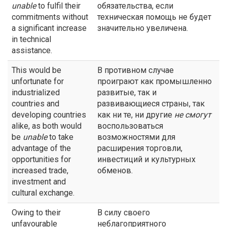
unable
to fulfil their
обязательства, если
commitments without
техническая помощь не будет
a significant increase
значительно увеличена.
in technical
assistance.
This would be
В противном случае
unfortunate for
проиграют как промышленно
industrialized
развитые, так и
countries and
развивающиеся страны, так
developing countries
как ни те, ни другие
не смогут
alike, as both would
воспользоваться
be
unable
to take
возможностями для
advantage of the
расширения торговли,
opportunities for
инвестиций и культурных
increased trade,
обменов.
investment and
cultural exchange.
Owing to their
В силу своего
unfavourable
неблагоприятного