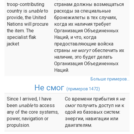
troop-contributing
странам должны возмещаться
country is
unable
to
расходы за специальные
provide, the United
бронежилеты в тех случаях,
Nations will procure
когда их наличия требует
the item. The
Организация Объединенных
specialist flak
Наций, и что, когда
jacket
предоставляющие войска
страны
не
могут
обеспечить их
наличие, это будет делать
Организация Объединенных
Наций.
Больше примеров...
Не смог
(примеров 1472)
Since I arrived, I have
Со времени прибытия я
не
been
unable
to access
смог
получить доступ ни к
any of the core systems,
одой из базовых систем:
power, navigation or
энергии, навигации или
propulsion.
двигателям.