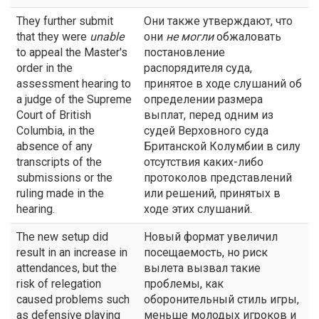
They further submit
Они также утверждают, что
that they were
unable
они
не
могли
обжаловать
to appeal the Master's
постановление
order in the
распорядителя суда,
assessment hearing to
принятое в ходе слушаний об
a judge of the Supreme
определении размера
Court of British
выплат, перед одним из
Columbia, in the
судей Верховного суда
absence of any
Британской Колумбии в силу
transcripts of the
отсутствия каких-либо
submissions or the
протоколов представлений
ruling made in the
или решений, принятых в
hearing.
ходе этих слушаний.
The new setup did
Новый формат увеличил
result in an increase in
посещаемость, но риск
attendances, but the
вылета вызвал такие
risk of relegation
проблемы, как
caused problems such
оборонительный стиль игры,
as defensive playing
меньше молодых игроков и