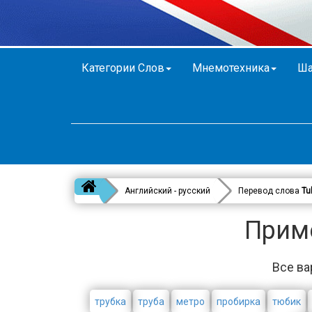
Категории Слов
Мнемотехника
Ша
Английский - русский
Перевод слова
Tu
Приме
Все ва
трубка
труба
метро
пробирка
тюбик