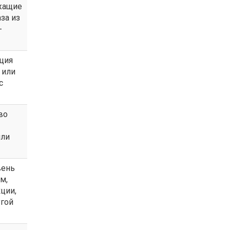
ежащие
за из
-
кция
или
с
во
или
вень
м,
ции,
угой