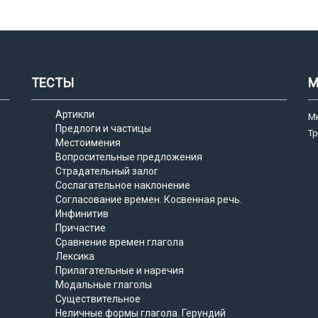
ТЕСТЫ
М
Артикли
М
Предлоги и частицы
Т
Местоимения
Вопросительные предложения
Страдательный залог
Сослагательное наклонение
Согласование времен. Косвенная речь.
Инфинитив
Причастие
Сравнение времен глагола
Лексика
Прилагательные и наречия
Модальные глаголы
Существительное
Неличные формы глагола. Герундий