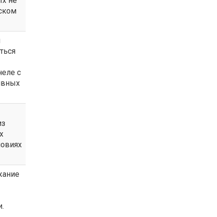
ых не
йском
я
ться
неле с
тивных
из
х
ловиях
жание
.