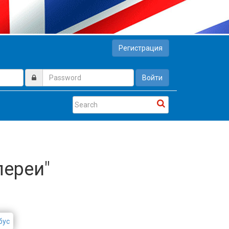
Регистрация
Войти
лереи"
бус