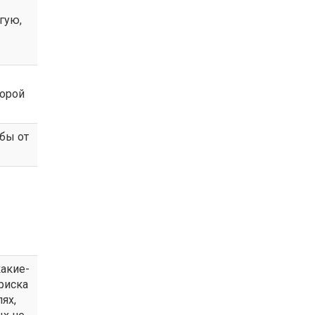
гую,
торой
ьбы от
какие-
риска
ях,