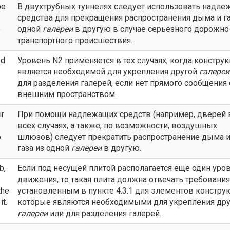
be
В двухтрубных туннелях следует использовать надл
средства для прекращения распространения дыма и га
e
одной
галереи
в другую в случае серьезного дорожно
транспортного происшествия.
ed
Уровень N2 применяется в тех случаях, когда констру
является необходимой для укрепления другой
галереи
для разделения галерей, если нет прямого сообщения 
внешним пространством.
ir
При помощи надлежащих средств (например, дверей 
всех случаях, а также, по возможности, воздушных
o
шлюзов) следует прекратить распространение дыма 
газа из одной
галереи
в другую.
b,
Если под несущей плитой располагается еще один уро
движения, то такая плита должна отвечать требования
the
установленным в пункте 4.3.1 для элементов конструк
it.
которые являются необходимыми для укрепления др
галереи
или для разделения галерей.