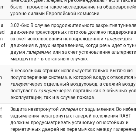
имеющих две
галереи
, и рекомендовала - если таков
an-
было - провести такое исследование на общеевропе
уровне силами Европейской комиссии.
 a
3.02-бис В случае продолжительного закрытия туннел
ned
движение транспортных потоков должно поддержива
in
за счет использования неповрежденной
галереи
для
 of
движения в двух направлениях, когда речь идет о тун
двумя
галереями
, или за счет установления альтерна
маршрутов - в остальных случаях.
В нескольких странах используется только вытяжная
m
полупоперечная система, в которой воздух отводится 
s
галереи
через отдельный воздуховод, а свежий возду
поступает в
галерею
через порталы как в обычных ус
эксплуатации, так и в случае пожара.
f
Защита незатронутой
галереи
от задымления: Во избе
ke
задымления незатронутых галерей положения RABT
должны предусматривать установку огнестойких и
герметичных дверей на перемычках между галереями