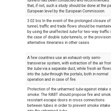
tunnels had been conducted and recommended
that, if not, such a study should be done at the p
European level by the European Commission.
3.02 bis In the event of the prolonged closure of
tunnel, traffic and trade flows should be maintai
by using the unaffected
tube
for two-way traffic 
the case of double
tube
tunnels, or the provision
alternative itineraries in other cases.
A few countries use an exhaust-only semi-
transverse system, with extraction of the air fro
the
tube
via a separate duct, while fresh air flow
into the
tube
through the portals, both in normal
operation and in case of fire.
Protection of the unharmed
tube
against intake o
smoke: The RABT should propose fire and smo
resistant escape doors in cross connections
between tubes in order to prevent smoke intake
into the unharmed
tube
.