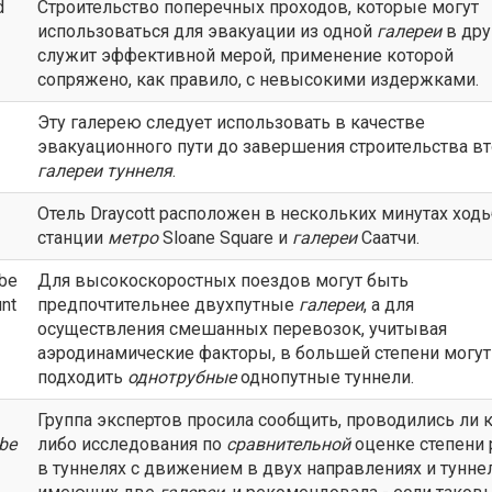
d
Строительство поперечных проходов, которые могут
использоваться для эвакуации из одной
галереи
в дру
служит эффективной мерой, применение которой
сопряжено, как правило, с невысокими издержками.
Эту галерею следует использовать в качестве
эвакуационного пути до завершения строительства в
галереи
туннеля
.
Отель Draycott расположен в нескольких минутах ход
станции
метро
Sloane Square и
галереи
Саатчи.
 be
Для высокоскоростных поездов могут быть
unt
предпочтительнее двухпутные
галереи
, а для
осуществления смешанных перевозок, учитывая
аэродинамические факторы, в большей степени могут
подходить
однотрубные
однопутные туннели.
Группа экспертов просила сообщить, проводились ли 
be
либо исследования по
сравнительной
оценке степени 
в туннелях с движением в двух направлениях и туннел