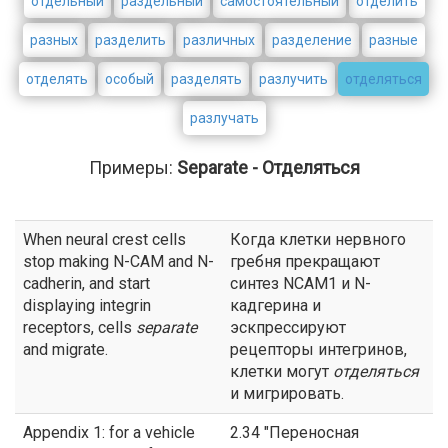
отдельный
раздельный
самостоятельный
отделить
разных
разделить
различных
разделение
разные
отделять
особый
разделять
разлучить
отделяться
разлучать
Примеры:
Separate - Отделяться
When neural crest cells
Когда клетки нервного
stop making N-CAM and N-
гребня прекращают
cadherin, and start
синтез NCAM1 и N-
displaying integrin
кадгерина и
receptors, cells
separate
эскпрессируют
and migrate.
рецепторы интегринов,
клетки могут
отделяться
и мигрировать.
Appendix 1: for a vehicle
2.34 "Переносная