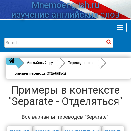
Mnemoenglish.ru
изучение английских слов
Toggl
navig
Английский - русский
Перевод слова
Separate
Вариант перевода
Отделяться
Примеры в контексте
"Separate - Отделяться"
Все варианты переводов "Separate":