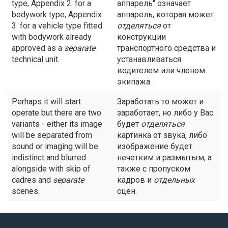
type, Appendix 2: for a
аппарель" означает
bodywork type, Appendix
аппарель, которая может
3: for a vehicle type fitted
отделяться
от
with bodywork already
конструкции
approved as a
separate
транспортного средства и
technical unit.
устанавливаться
водителем или членом
экипажа.
Perhaps it will start
Заработать то может и
operate but there are two
заработает, но либо у Вас
variants - either its image
будет
отделяться
will be separated from
картинка от звука, либо
sound or imaging will be
изображение будет
indistinct and blurred
нечетким и размытым, а
alongside with skip of
также с пропуском
cadres and
separate
кадров и
отдельных
scenes.
сцен.