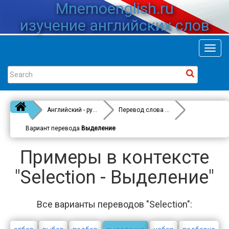
Mnemoenglish.ru
изучение английских слов
Toggl
navig
Английский - русский
Перевод слова
Selection
Вариант перевода
Выделение
Примеры в контексте
"Selection - Выделение"
Все варианты переводов "Selection":