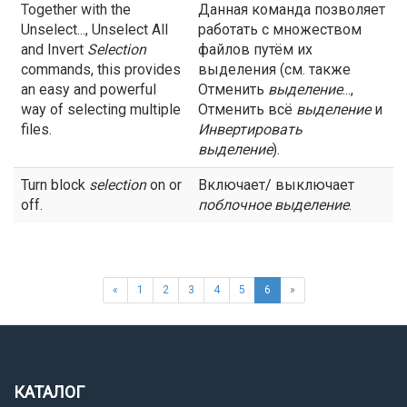
Together with the
Данная команда позволяет
Unselect..., Unselect All
работать с множеством
and Invert
Selection
файлов путём их
commands, this provides
выделения (см. также
an easy and powerful
Отменить
выделение
...,
way of selecting multiple
Отменить всё
выделение
и
files.
Инвертировать
выделение
).
Turn block
selection
on or
Включает/ выключает
off.
поблочное
выделение
.
«
1
2
3
4
5
6
»
КАТАЛОГ