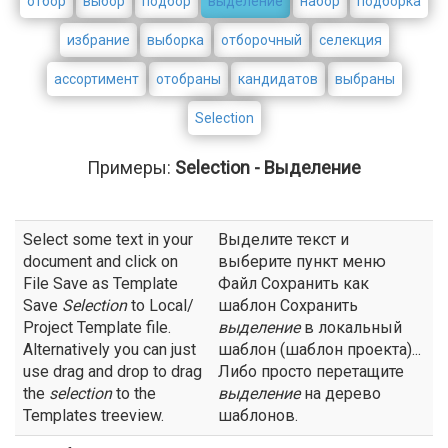
отбор
выбор
подбор
выделение
набор
подборка
избрание
выборка
отборочный
селекция
ассортимент
отобраны
кандидатов
выбраны
Selection
Примеры:
Selection - Выделение
Select some text in your
Выделите текст и
document and click on
выберите пункт меню
File Save as Template
Файл Сохранить как
Save
Selection
to Local/
шаблон Сохранить
Project Template file.
выделение
в локальный
Alternatively you can just
шаблон (шаблон проекта)...
use drag and drop to drag
Либо просто перетащите
the
selection
to the
выделение
на дерево
Templates treeview.
шаблонов.