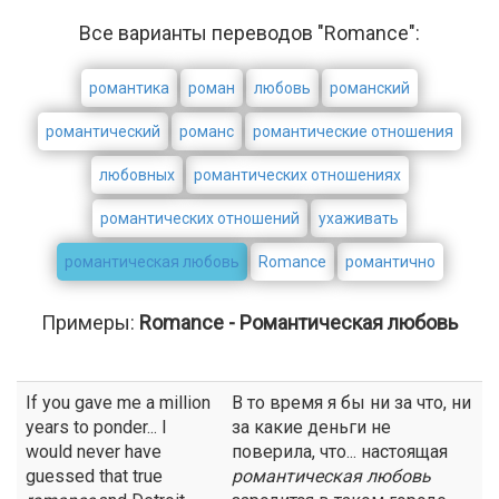
Все варианты переводов "Romance":
романтика
роман
любовь
романский
романтический
романс
романтические отношения
любовных
романтических отношениях
романтических отношений
ухаживать
романтическая любовь
Romance
романтично
Примеры:
Romance - Романтическая любовь
If you gave me a million
В то время я бы ни за что, ни
years to ponder... I
за какие деньги не
would never have
поверила, что... настоящая
guessed that true
романтическая любовь