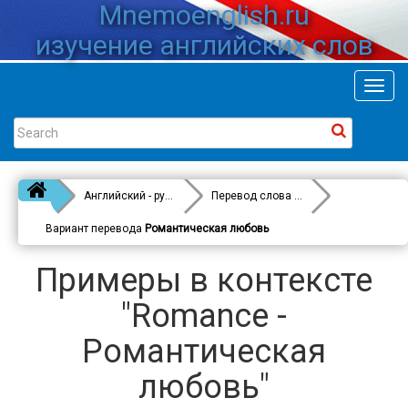
Mnemoenglish.ru
изучение английских слов
Toggl
navig
Английский - русский
Перевод слова
Romance
Вариант перевода
Романтическая любовь
Примеры в контексте
"Romance -
Романтическая
любовь"