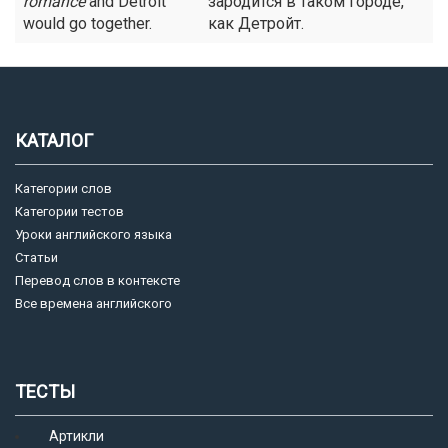
romance
and Detroit
зародится в таком городе,
would go together.
как Детройт.
КАТАЛОГ
Категории слов
Категории тестов
Уроки английского языка
Статьи
Перевод слов в контексте
Все времена английского
ТЕСТЫ
Артикли