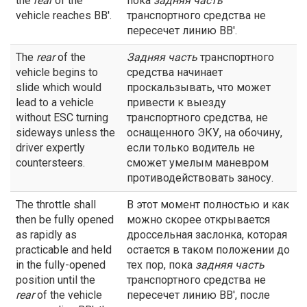
the
rear
of the
пока
задняя часть
vehicle reaches BB'.
транспортного средства не
пересечет линию ВВ'.
The
rear
of the
Задняя часть
транспортного
vehicle begins to
средства начинает
slide which would
проскальзывать, что может
lead to a vehicle
привести к выезду
without ESC turning
транспортного средства, не
sideways unless the
оснащенного ЭКУ, на обочину,
driver expertly
если только водитель не
countersteers.
сможет умелым маневром
противодействовать заносу.
The throttle shall
В этот момент полностью и как
then be fully opened
можно скорее открывается
as rapidly as
дроссельная заслонка, которая
practicable and held
остается в таком положении до
in the fully-opened
тех пор, пока
задняя часть
position until the
транспортного средства не
rear
of the vehicle
пересечет линию ВВ', после