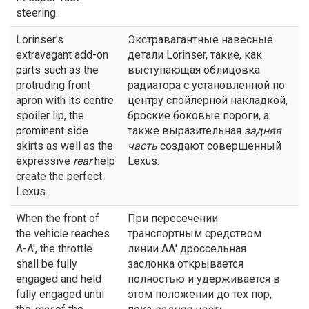
steering.
Lorinser's
Экстравагантные навесные
extravagant add-on
детали Lorinser, такие, как
parts such as the
выступающая облицовка
protruding front
радиатора с установленной по
apron with its centre
центру спойлерной накладкой,
spoiler lip, the
броские боковые пороги, а
prominent side
также выразительная
задняя
skirts as well as the
часть
создают совершенный
expressive
rear
help
Lexus.
create the perfect
Lexus.
When the front of
При пересечении
the vehicle reaches
транспортным средством
A-A', the throttle
линии АА' дроссельная
shall be fully
заслонка открывается
engaged and held
полностью и удерживается в
fully engaged until
этом положении до тех пор,