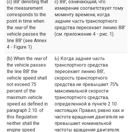
(c) BB' denoting that
с) ВВ', означающий, что
the measurement
измерение соответствует тому
corresponds to the
моменту времени, когда
point in time when
задняя часть
транспортного
the
rear
of the
средства пересекает линию ВВ'
vehicle passes the
(см. приложение 4 - рис. 1).
line BB' (see Annex
4 - Figure 1).
(b) When the
rear
of
Ь) Когда
задняя часть
the vehicle passes
транспортного средства
the line BB' the
пересекает линию ВВ',
vehicle speed shall
скорость транспортного
not exceed 75
средства не превышает 75%
percent of the
максимальной скорости
maximum vehicle
транспортного средства,
speed as defined in
определенной в пункте 2.10
paragraph 2.10. of
настоящих Правил, равно как и
this Regulation
частота вращения двигателя не
neither shall the
превышает номинальной
engine speed
частоты вращения двигателя.