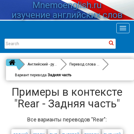
Mnemoenglish.ru
изучение английских слов
Toggl
navig
Английский - русский
Перевод слова
Rear
Вариант перевода
Задняя часть
Примеры в контексте
"Rear - Задняя часть"
Все варианты переводов "Rear":