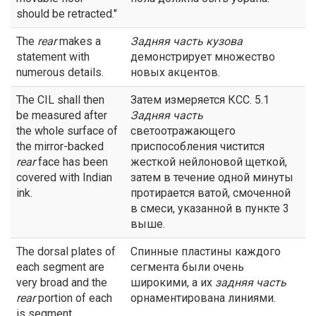
should be retracted."
The
rear
makes a
Задняя часть
кузова
statement with
демонстрирует множество
numerous details.
новых акцентов.
The CIL shall then
Затем измеряется КСС. 5.1
be measured after
Задняя
часть
the whole surface of
светоотражающего
the mirror-backed
приспособления чистится
rear
face has been
жесткой нейлоновой щеткой,
covered with Indian
затем в течение одной минуты
ink.
протирается ватой, смоченной
в смеси, указанной в пункте 3
выше.
The dorsal plates of
Спинные пластины каждого
each segment are
сегмента были очень
very broad and the
широкими, а их
задняя
часть
rear
portion of each
орнаментирована линиями.
is segment