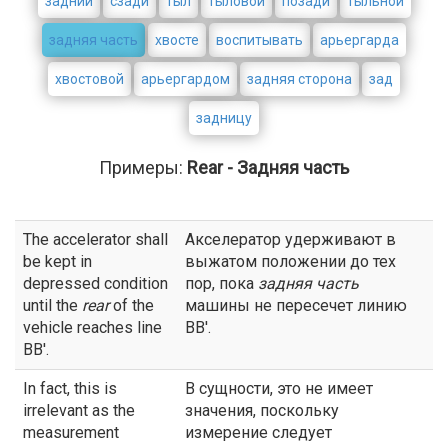
задний
сзади
тыл
тыловой
позади
тыльной
задняя часть
хвосте
воспитывать
арьергарда
хвостовой
арьергардом
задняя сторона
зад
задницу
Примеры:
Rear - Задняя часть
The accelerator shall
Акселератор удерживают в
be kept in
выжатом положении до тех
depressed condition
пор, пока
задняя часть
until the
rear
of the
машины не пересечет линию
vehicle reaches line
ВВ'.
BB'.
In fact, this is
В сущности, это не имеет
irrelevant as the
значения, поскольку
measurement
измерение следует