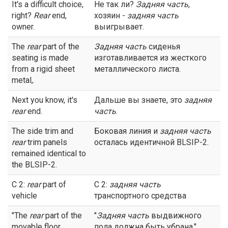
It's a difficult choice,
Не так ли?
Задняя часть
,
right?
Rear
end,
хозяин -
задняя часть
owner.
выигрывает.
The
rear
part of the
Задняя
часть
сиденья
seating is made
изготавливается из жесткого
from a rigid sheet
металлического листа.
metal,.
Next you know, it's
Дальше вы знаете, это
задняя
rear
end.
часть
.
The side trim and
Боковая линия и
задняя
часть
rear
trim panels
осталась идентичной BLSIP-2.
remained identical to
the BLSIP-2.
C 2:
rear
part of
С 2:
задняя
часть
vehicle
транспортного средства
"The
rear
part of the
"
Задняя
часть
выдвижного
movable floor
пола должна быть убрана."