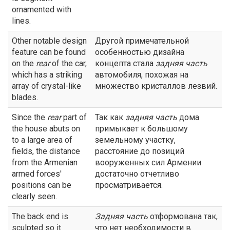
ornamented with
lines.
Other notable design
Другой примечательной
feature can be found
особенностью дизайна
on the
rear
of the car,
концепта стала
задняя
часть
which has a striking
автомобиля, похожая на
array of crystal-like
множество кристаллов лезвий.
blades.
Since the
rear
part of
Так как
задняя
часть
дома
the house abuts on
примыкает к большому
to a large area of
земельному участку,
fields, the distance
расстояние до позиций
from the Armenian
вооруженных сил Армении
armed forces'
достаточно отчетливо
positions can be
просматривается.
clearly seen.
The back end is
Задняя часть
отформована так,
sculpted so it
что нет необходимости в