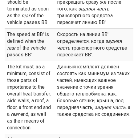
should be
прекращать сразу же после
terminated as soon
того, как
задняя часть
as the
rear
of the
транспортного средства
vehicle passes BB .
пересечет линию ВВ'.
The speed at BB' is
Скорость на линии ВВ'
defined when the
определяется, когда
задняя
rear
of the vehicle
часть
транспортного средства
passes BB'.
пересекает ВВ'.
The kit must, as a
Данный комплект должен
minimum, consist of
состоять как минимум из таких
those parts of
частей, имеющих важное
importance to the
значение с точки зрения
overall heat transfer:
общего теплообмена, как:
side walls, a roof, a
боковые стенки, крыша, пол,
floor, a front end and
передняя часть,
задняя часть
, а
a
rear
end, as well
также средства их соединения.
as their means of
connection.