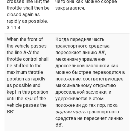
crosses line BB'; the
чего она как можно скорее
throttle shall then be
закрывается.
closed again as
rapidly as possible.
3.1.1.4.
When the front of
Когда передняя часть
the vehicle passes
транспортного средства
the line A-A' the
пересекает линию АА',
throttle control shall
механизм управления
be shifted to the
дроссельной заслонкой как
maximum throttle
можно быстрее переводится в
position as rapidly
положение, соответствующее
as possible and
максимальному открытию
kept in this position
дроссельной заслонки, и
until the
rear
of the
удерживается в этом
vehicle passes the
положении до тех пор, пока
BB'.
задняя часть
транспортного
средства не пересечет линию
ВВ'.