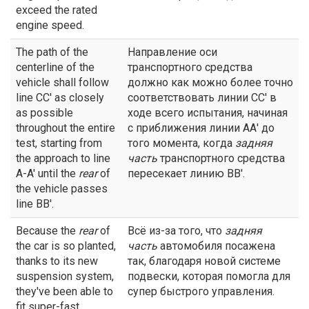
exceed the rated
engine speed.
The path of the
Направление оси
centerline of the
транспортного средства
vehicle shall follow
должно как можно более точно
line CC' as closely
соответствовать линии СС' в
as possible
ходе всего испытания, начиная
throughout the entire
с приближения линии АА' до
test, starting from
того момента, когда
задняя
the approach to line
часть
транспортного средства
A-A' until the
rear
of
пересекает линию ВВ'.
the vehicle passes
line BB'.
Because the
rear
of
Всё из-за того, что
задняя
the car is so planted,
часть
автомобиля посажена
thanks to its new
так, благодаря новой системе
suspension system,
подвески, которая помогла для
they've been able to
супер быстрого управления.
fit super-fast