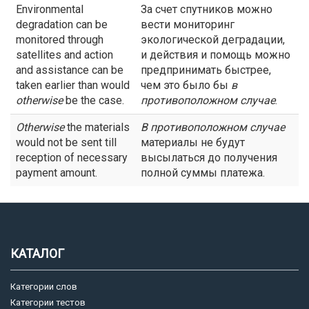
Environmental
За счет спутников можно
degradation can be
вести мониторинг
monitored through
экологической деградации,
satellites and action
и действия и помощь можно
and assistance can be
предпринимать быстрее,
taken earlier than would
чем это было бы
в
otherwise
be the case.
противоположном
случае
.
Otherwise
the materials
В
противоположном случае
would not be sent till
материалы не будут
reception of necessary
высылаться до получения
payment amount.
полной суммы платежа.
КАТАЛОГ
Категории слов
Категории тестов