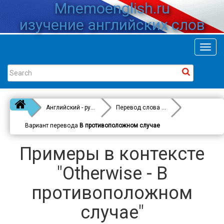
Mnemoenglish.ru
изучение английских слов
Toggl
navig
Английский - русский
Перевод слова
Otherwise
Вариант перевода
В противоположном случае
Примеры в контексте
"Otherwise - В
противоположном
случае"