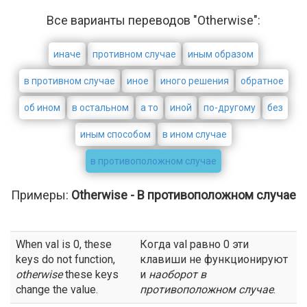
Все варианты переводов "Otherwise":
иначе
противном случае
иным образом
в противном случае
иное
иного решения
обратное
об ином
в остальном
а то
иной
по-другому
без
иным способом
в ином случае
в противоположном случае
Примеры:
Otherwise - В противоположном случае
When val is 0, these
Когда val равно 0 эти
keys do not function,
клавиши не функционируют
otherwise
these keys
и
наоборот
в
change the value.
противоположном случае
.