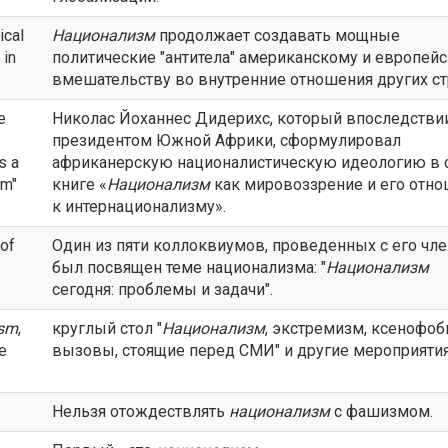
ical
Национализм
продолжает создавать мощные
 in
политические "антитела" американскому и европей
вмешательству во внутренние отношения других ст
e
Николас Йоханнес Дидерихс, который впоследствии
президентом Южной Африки, сформулировал
s a
африканерскую националистическую идеологию в 
sm"
книге «
Национализм
как мировоззрение и его отн
к интернационализму».
 of
Один из пяти коллоквиумов, проведенных с его чле
был посвящен теме национализма: "
Национализм
сегодня: проблемы и задачи".
ism
,
круглый стол "
Национализм
, экстремизм, ксенофоб
e
вызовы, стоящие перед СМИ" и другие мероприятия
Нельзя отождествлять
национализм
с фашизмом.