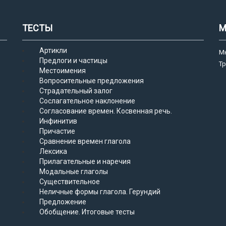
ТЕСТЫ
М
Артикли
М
Предлоги и частицы
Т
Местоимения
Вопросительные предложения
Страдательный залог
Сослагательное наклонение
Согласование времен. Косвенная речь.
Инфинитив
Причастие
Сравнение времен глагола
Лексика
Прилагательные и наречия
Модальные глаголы
Существительное
Неличные формы глагола. Герундий
Предложение
Обобщение. Итоговые тесты