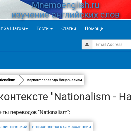
Mnemoenglish.ru
изучение английских слов
г За Шагом
Тесты
Статьи
Помощь
tionalism
Вариант перевода
Национализм
онтексте "Nationalism - 
нты переводов "Nationalism":
алистический
национального самосознания