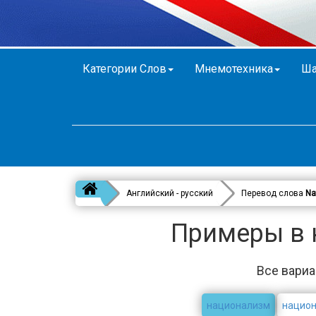
Категории Слов
Мнемотехника
Ша
Английский - русский
Перевод слова
Na
Примеры в к
Все вариа
национализм
национ