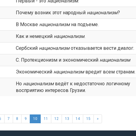
Первый - это
национализм
.
Почему возник этот народный
национализм
?
В Москве
национализм
на подъеме.
Как и немецкий
национализм
.
Сербский
национализм
отказывается вести диалог.
С. Протекционизм и экономический
национализм
Экономический
национализм
вредит всем странам.
Но
национализм
ведёт к недостаточно логичному
восприятию интересов Грузии.
6
7
8
9
10
11
12
13
14
15
»