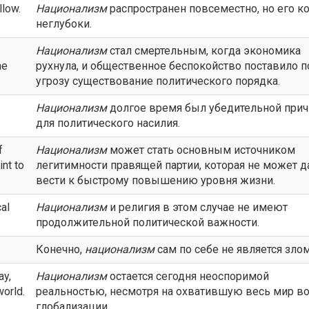
llow.
Национализм
распространен повсеместно, но его к
неглубоки.
Национализм
стал смертельным, когда экономика
he
рухнула, и общественное беспокойство поставило п
угрозу существование политического порядка.
Национализм
долгое время был убедительной при
для политического насилия.
f
Национализм
может стать основным источником
int to
легитимности правящей партии, которая не может д
вести к быстрому повышению уровня жизни.
cal
Национализм
и религия в этом случае не имеют
продолжительной политической важности.
Конечно,
национализм
сам по себе не является злом
ay,
Национализм
остается сегодня неоспоримой
world.
реальностью, несмотря на охватившую весь мир в
глобализации.