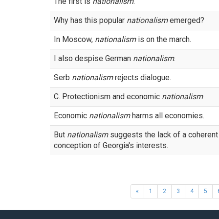
The first is
nationalism
.
Why has this popular
nationalism
emerged?
In Moscow,
nationalism
is on the march.
I also despise German
nationalism
.
Serb
nationalism
rejects dialogue.
C. Protectionism and economic
nationalism
Economic
nationalism
harms all economies.
But
nationalism
suggests the lack of a coherent
conception of Georgia's interests.
«
1
2
3
4
5