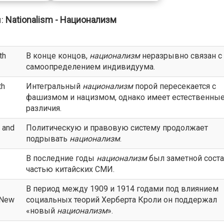
:
Nationalism - Национализм
th
В конце концов,
национализм
неразрывно связан с
самоопределением индивидуума.
th
Интегральный
национализм
порой пересекается с
фашизмом и нацизмом, однако имеет естественны
различия.
l and
Политическую и правовую систему продолжает
подрывать
национализм
.
В последние годы
национализм
был заметной сост
частью китайских СМИ.
В период между 1909 и 1914 годами под влиянием
d New
социальных теорий Херберта Кроли он поддержал
«новый
национализм
».