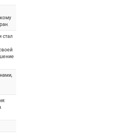
скому
ран.
 стал
своей
ошение
нами,
ия:
.