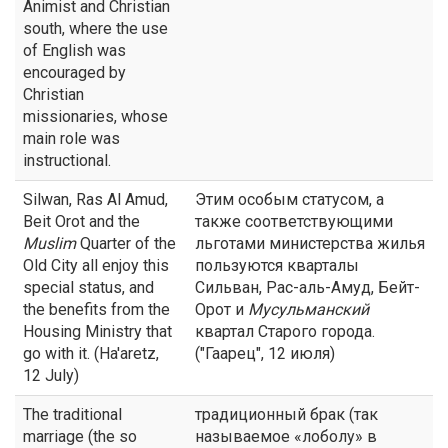
Animist and Christian
south, where the use
of English was
encouraged by
Christian
missionaries, whose
main role was
instructional.
Silwan, Ras Al Amud,
Этим особым статусом, а
Beit Orot and the
также соответствующими
Muslim
Quarter of the
льготами министерства жилья
Old City all enjoy this
пользуются кварталы
special status, and
Сильван, Рас-аль-Амуд, Бейт-
the benefits from the
Орот и
Мусульманский
Housing Ministry that
квартал Старого города.
go with it. (Ha'aretz,
("Гаарец", 12 июля)
12 July)
The traditional
традиционный брак (так
marriage (the so
называемое «лоболу» в