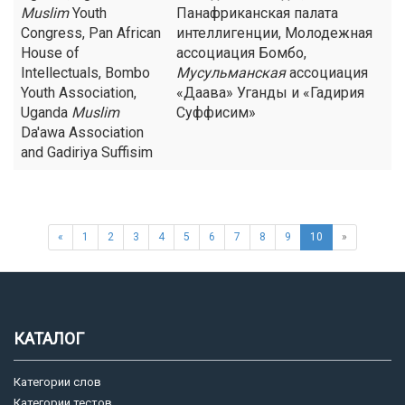
Muslim
Youth
Панафриканская палата
Congress, Pan African
интеллигенции, Молодежная
House of
ассоциация Бомбо,
Intellectuals, Bombo
Мусульманская
ассоциация
Youth Association,
«Даава» Уганды и «Гадирия
Uganda
Muslim
Суффисим»
Da'awa Association
and Gadiriya Suffisim
«
1
2
3
4
5
6
7
8
9
10
»
КАТАЛОГ
Категории слов
Категории тестов