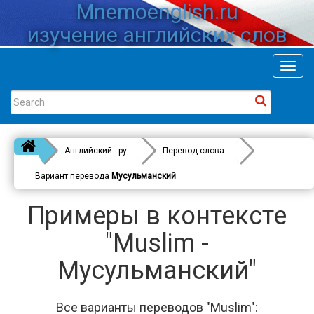
Mnemoenglish.ru
изучение английских слов
Toggl
navig
Английский - русский
Перевод слова
Muslim
Вариант перевода
Мусульманский
Примеры в контексте
"Muslim -
Мусульманский"
Все варианты переводов "Muslim":