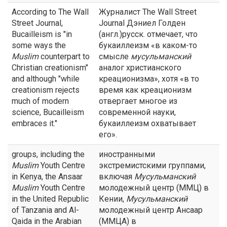
According to The Wall
Журналист The Wall Street
Street Journal,
Journal Дэниел Голден
Bucailleism is "in
(англ.)русск. отмечает, что
some ways the
букаиллеизм «в каком-то
Muslim
counterpart to
смысле
мусульманский
Christian creationism"
аналог христианского
and although "while
креационизма», хотя «в то
creationism rejects
время как креационизм
much of modern
отвергает многое из
science, Bucailleism
современной науки,
embraces it."
букаиллеизм охватывает
его».
groups, including the
иностранными
Muslim
Youth Centre
экстремистскими группами,
in Kenya, the Ansaar
включая
Мусульманский
Muslim
Youth Centre
молодежный центр (ММЦ) в
in the United Republic
Кении,
Мусульманский
of Tanzania and Al-
молодежный центр Ансаар
Qaida in the Arabian
(ММЦА) в