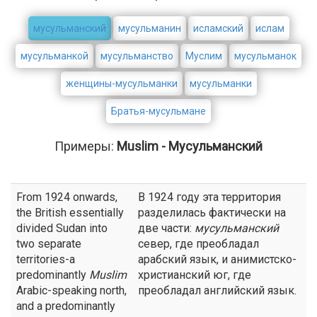
мусульманский
мусульманин
исламский
ислам
мусульманкой
мусульманство
Муслим
мусульманок
женщины-мусульманки
мусульманки
Братья-мусульмане
Примеры:
Muslim - Мусульманский
From 1924 onwards,
В 1924 году эта территория
the British essentially
разделилась фактически на
divided Sudan into
две части:
мусульманский
two separate
север, где преобладал
territories-a
арабский язык, и анимистско-
predominantly
Muslim
христианский юг, где
Arabic-speaking north,
преобладал английский язык.
and a predominantly