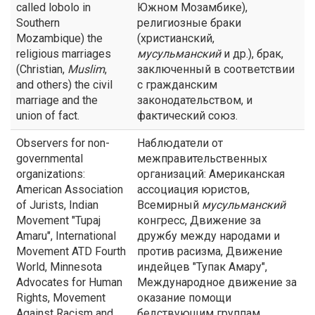
called lobolo in
Южном Мозамбике),
Southern
религиозные браки
Mozambique) the
(христианский,
religious marriages
мусульманский
и др.), брак,
(Christian,
Muslim
,
заключенный в соответствии
and others) the civil
с гражданским
marriage and the
законодательством, и
union of fact.
фактический союз.
Observers for non-
Наблюдатели от
governmental
межправительственных
organizations:
организаций: Американская
American Association
ассоциация юристов,
of Jurists, Indian
Всемирный
мусульманский
Movement "Tupaj
конгресс, Движение за
Amaru", International
дружбу между народами и
Movement ATD Fourth
против расизма, Движение
World, Minnesota
индейцев "Тупак Амару",
Advocates for Human
Международное движение за
Rights, Movement
оказание помощи
Against Racism and
бедствующим группам