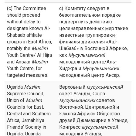
(c) The Committee
с) Комитету следует в
should proceed
безотлагательном порядке
without delay to
подвергнуть действию
designate known Al-
целенаправленных мер такие
Shabaab affiliate
известные группировки-
groups in East Africa,
филиалы движения «Аш-
notably the
Muslim
Шабааб» в Восточной Африке,
Youth Centre/ Al Hijra
как
Мусульманский
and Ansaar
Muslim
молодежный центр/Аль-
Youth Centre, for
Хиджра и
Мусульманский
targeted measures.
молодежный центр Ансар.
Uganda
Muslim
Верховный
мусульманский
Supreme Council,
совет Уганды, Союз
Union of
Muslim
мусульманских
советов
Councils for East,
Восточной, Центральной и
Central and Southern
Южной Африки, Общество
Africa, Jamahiriya
друзей Джамахирии в Уганде,
Friends' Society in
Конгресс
мусульманской
Uganda, Uganda
молодежи Уганды,