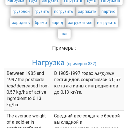
нагрузка
груз
загрузка
загрузить
куча
загружать
грузовой
грузить
погрузить
заряжать
партию
зарядить
бремя
заряд
загружаться
нагрузить
Load
Примеры:
Нагрузка
(примеров 332)
Between 1985 and
В 1985-1997 годах
нагрузка
1997 the pesticide
пестицидов сократилась с 0,57
load
decreased from
кг/га активных ингредиентов
0.57 kg/ha of active
до 0,13 кг/га.
ingredient to 0.13
kg/ha.
The average weight
Средний вес солдата с боевой
of a soldier in
выкладкой и