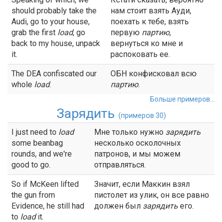
should probably take the
нам стоит взять Ауди,
Audi, go to your house,
поехать к тебе, взять
grab the first
load
, go
первую
партию
,
back to my house, unpack
вернуться ко мне и
it.
распоковать ее.
The DEA confiscated our
ОБН конфисковал всю
whole
load
.
партию
.
Больше примеров...
Зарядить
(примеров 30)
I just need to
load
Мне только нужно
зарядить
some beanbag
несколько осколочных
rounds, and we're
патронов, и мы можем
good to go.
отправляться.
So if McKeen lifted
Значит, если Маккин взял
the gun from
пистолет из улик, он все равно
Evidence, he still had
должен был
зарядить
его.
to
load
it.