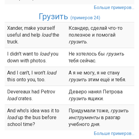
Больше примеров...
Грузить
(примеров 24)
Xander, make yourself
Ксандер, сделай что-то
useful and help
load
the
полезное и помогай
truck.
грузить
.
I didn't want to
load
you
Не хотелось бы
грузить
down with photos.
тебя сейчас.
And I can't, I won't
load
А я не могу, я не стану
this onto you, too.
грузить
этим ещё и тебя.
Devereaux had Petrov
Деверо нанял Петрова
load
crates.
грузить
ящики.
And who's idea was it to
Придумали тоже,
грузить
load
up the bus before
инструменты
в разгар
school time?
учебного дня.
Больше примеров...