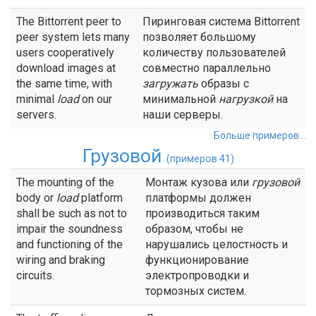
The Bittorrent peer to
Пиринговая система Bittorrent
peer system lets many
позволяет большому
users cooperatively
количеству пользователей
download images at
совместно параллельно
the same time, with
загружать
образы с
minimal
load
on our
минимальной
нагрузкой
на
servers.
наши серверы.
Больше примеров...
Грузовой
(примеров 41)
The mounting of the
Монтаж кузова или
грузовой
body or
load
platform
платформы должен
shall be such as not to
производиться таким
impair the soundness
образом, чтобы не
and functioning of the
нарушались целостность и
wiring and braking
функционирование
circuits.
электропроводки и
тормозных систем.