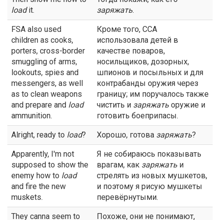
load
it.
заряжать
.
FSA also used
Кроме того, ССА
children as cooks,
использовала детей в
porters, cross-border
качестве поваров,
smuggling of arms,
носильщиков, дозорных,
lookouts, spies and
шпионов и посыльных и для
messengers, as well
контрабанды оружия через
as to clean weapons
границу; им поручалось также
and prepare and
load
чистить и
заряжать
оружие и
ammunition.
готовить боеприпасы.
Alright, ready to
load
?
Хорошо, готова
заряжать
?
Apparently, I'm not
Я не собираюсь показывать
supposed to show the
врагам, как
заряжать
и
enemy how to
load
стрелять из новых мушкетов,
and fire the new
и поэтому я рисую мушкеты
muskets.
перевёрнутыми.
They canna seem to
Похоже, они не понимают,