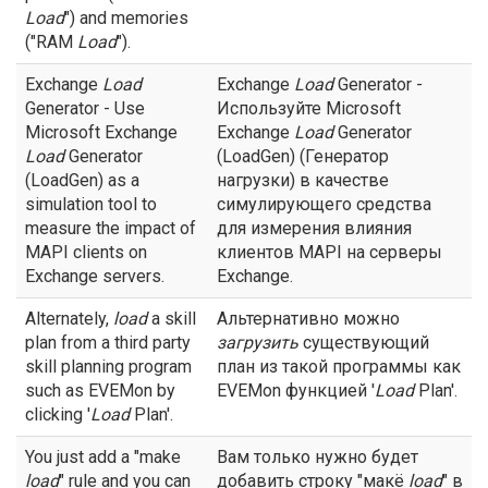
Load
") and memories
("RAM
Load
").
Exchange
Load
Exchange
Load
Generator -
Generator - Use
Используйте Microsoft
Microsoft Exchange
Exchange
Load
Generator
Load
Generator
(LoadGen) (Генератор
(LoadGen) as a
нагрузки) в качестве
simulation tool to
симулирующего средства
measure the impact of
для измерения влияния
MAPI clients on
клиентов MAPI на серверы
Exchange servers.
Exchange.
Alternately,
load
a skill
Альтернативно можно
plan from a third party
загрузить
существующий
skill planning program
план из такой программы как
such as EVEMon by
EVEMon функцией '
Load
Plan'.
clicking '
Load
Plan'.
You just add a "make
Вам только нужно будет
load
" rule and you can
добавить строку "макё
load
" в