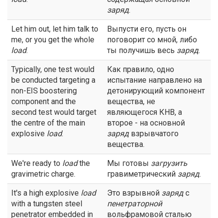
заряд
.
Let him out, let him talk to
Выпусти его, пусть он
me, or you get the whole
поговорит со мной, либо
load
.
ты получишь весь
заряд
.
Typically, one test would
Как правило, одно
be conducted targeting a
испытание направлено на
non-EIS boostering
детонирующий компонент
component and the
вещества, не
second test would target
являющегося КНВ, а
the centre of the main
второе - на основной
explosive
load
.
заряд
взрывчатого
вещества.
We're ready to
load
the
Мы готовы
загрузить
gravimetric charge.
гравиметрический
заряд
.
It's a high explosive
load
Это взрывной
заряд
с
with a tungsten steel
пенетраторной
penetrator embedded in
вольфрамовой сталью