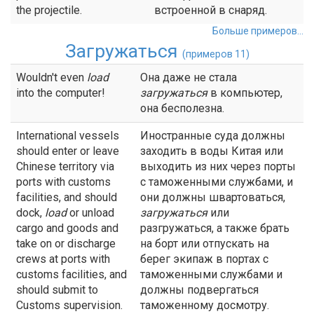
the projectile.
встроенной в снаряд.
Больше примеров...
Загружаться
(примеров 11)
Wouldn't even
load
Она даже не стала
into the computer!
загружаться
в компьютер,
она бесполезна.
International vessels
Иностранные суда должны
should enter or leave
заходить в воды Китая или
Chinese territory via
выходить из них через порты
ports with customs
с таможенными службами, и
facilities, and should
они должны швартоваться,
dock,
load
or unload
загружаться
или
cargo and goods and
разгружаться, а также брать
take on or discharge
на борт или отпускать на
crews at ports with
берег экипаж в портах с
customs facilities, and
таможенными службами и
should submit to
должны подвергаться
Customs supervision.
таможенному досмотру.