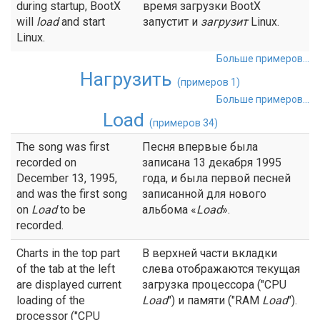
during startup, BootX
время загрузки BootX
will
load
and start
запустит и
загрузит
Linux.
Linux.
Больше примеров...
Нагрузить
(примеров 1)
Больше примеров...
Load
(примеров 34)
The song was first
Песня впервые была
recorded on
записана 13 декабря 1995
December 13, 1995,
года, и была первой песней
and was the first song
записанной для нового
on
Load
to be
альбома «
Load
».
recorded.
Charts in the top part
В верхней части вкладки
of the tab at the left
слева отображаются текущая
are displayed current
загрузка процессора ("CPU
loading of the
Load
") и памяти ("RAM
Load
").
processor ("CPU