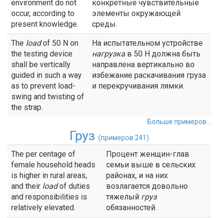
environment do not
конкретные чувствительные
occur, according to
элементы окружающей
present knowledge.
среды.
The
load
of 50 N on
На испытательном устройстве
the testing device
нагрузка
в 50 Н должна быть
shall be vertically
направлена вертикально во
guided in such a way
избежание раскачивания груза
as to prevent load-
и перекручивания лямки.
swing and twisting of
the strap.
Больше примеров...
Груз
(примеров 241)
The per centage of
Процент женщин-глав
female household heads
семьи выше в сельских
is higher in rural areas,
районах, и на них
and their
load
of duties
возлагается довольно
and responsibilities is
тяжелый
груз
relatively elevated.
обязанностей.