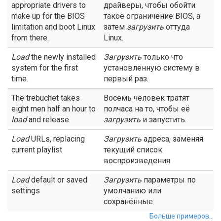
appropriate drivers to
драйверы, чтобы обойти
make up for the BIOS
такое ограничение BIOS, а
limitation and boot Linux
затем
загрузить
оттуда
from there.
Linux.
Load
the newly installed
Загрузить
только что
system for the first
установленную систему в
time.
первый раз.
The trebuchet takes
Восемь человек тратят
eight men half an hour to
полчаса на то, чтобы её
load
and release.
загрузить
и запустить.
Load
URLs, replacing
Загрузить
адреса, заменяя
current playlist
текущий список
воспроизведения
Load
default or saved
Загрузить
параметры по
settings
умолчанию или
сохранённые
Больше примеров...