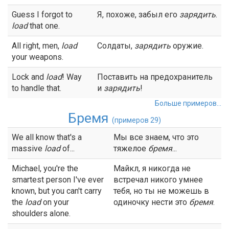
Guess I forgot to
Я, похоже, забыл его
зарядить
.
load
that one.
All right, men,
load
Солдаты,
зарядить
оружие.
your weapons.
Lock and
load
! Way
Поставить на предохранитель
to handle that.
и
зарядить
!
Больше примеров...
Бремя
(примеров 29)
We all know that's a
Мы все знаем, что это
massive
load
of...
тяжелое
бремя
...
Michael, you're the
Майкл, я никогда не
smartest person I've ever
встречал никого умнее
known, but you can't carry
тебя, но ты не можешь в
the
load
on your
одиночку нести это
бремя
.
shoulders alone.