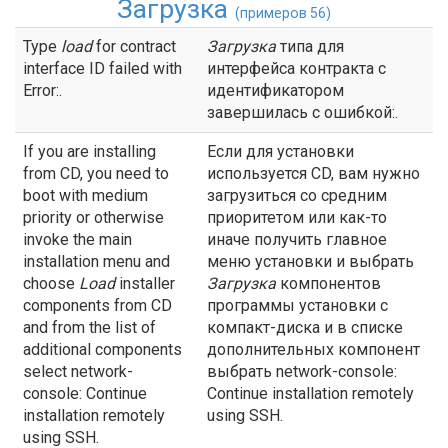
Загрузка
(примеров 56)
Type
load
for contract
Загрузка
типа для
interface ID failed with
интерфейса контракта с
Error:.
идентификатором
завершилась с ошибкой:.
If you are installing
Если для установки
from CD, you need to
используется CD, вам нужно
boot with medium
загрузиться со средним
priority or otherwise
приоритетом или как-то
invoke the main
иначе получить главное
installation menu and
меню установки и выбрать
choose
Load
installer
Загрузка
компонентов
components from CD
программы установки с
and from the list of
компакт-диска и в списке
additional components
дополнительных компонент
select network-
выбрать network-console:
console: Continue
Continue installation remotely
installation remotely
using SSH.
using SSH.