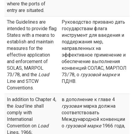
where the ports of
entry are situated.
The Guidelines are
Руководство призвано дать
intended to provide flag
государствам флага
States with a means to
инструмент для введения и
establish and maintain
поддержания мер,
measures for the
направленных на
effective application
эффективное применение и
and enforcement of
обеспечение выполнения
SOLAS, MARPOL
конвенций СОЛАС, МАРПОЛ
73/78, and the
Load
73/78, о
грузовой
марке
и
Line and STCW
ПДНВ.
Conventions.
In addition to Chapter 4,
в дополнение к главе 4
the
load
line shall
грузовая
марка должна
comply with
соответствовать
International
Международной конвенции
Convention on
Load
о
грузовой
марке
1966 года,
Lines, 1966;