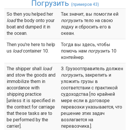
Погрузить
(примеров 43)
So then you helped her
Так значит, вы помогли ей
load
the body onto your
погрузить
тело на свою
boat and dumped it in
лодку и сбросить его в
the ocean.
океан.
Then you're here to help
Тогда вы здесь, чтобы
us
load
container 10.
помочь нам
погрузить
10
контейнер.
The shipper shall
load
З. Грузоотправитель должен
and stow the goods and
погрузить
, закрепить и
immobilize them in
уложить грузы в
accordance with
соответствии с практикой
shipping practice
судоходства [по крайней
[unless it is specified in
мере если в договоре
the contract for carriage
перевозки указывается, что
that these tasks are to
решение этих задач
be performed by the
возлагается на
carrier].
перевозчика.].