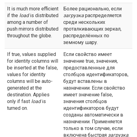
It is much more efficient
Более рационально, если
if the
load
is distributed
загрузка
распределяется
among a number of
среди нескольких
push mirrors distributed
проталкивающих зеркал,
throughout the globe.
распределённых по
земному шару.
If true, values supplied
Если свойство имеет
for identity columns will
значение true, значения,
be inserted at the false,
предоставленные для
values for identity
столбцов идентификаторов,
columns will be auto-
будут вставлены в
generated at the
назначении. Если свойство
destination. Applies
имеет значение false,
only if fast
load
is
значения столбцов
turned on.
идентификаторов будут
созданы автоматически в
назначении. Применяется
только в том случае, если
включена быстрая
загрузка
.