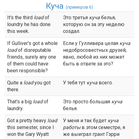
Куча
(примеров 6)
It's the third
load
of
Это третья
куча
белья,
loundry he has done
которую он за эту неделю
this week.
создал.
If Gulliver's got a whole
Если у Гулливера целая
куча
load
of disreputable
недобросовестных друзей,
friends, surely any one
явно, любой из них может
of them could have
быть в ответе за это?
been responsible?
Quite a
load
you got
У тебя тут
куча
всего.
there.
That's a big
load
of
Это просто большая
куча
laundry.
белья.
Got a pretty heavy
load
У меня и так будет
куча
this semester, since I
работы
в этом семестре, я
won the Gary Wyatt
же выиграл грант Гэрри