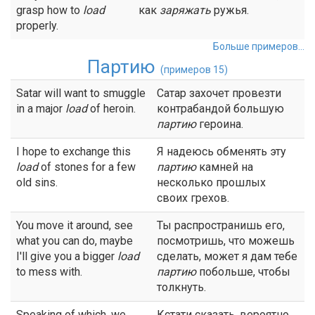
grasp how to
load
как
заряжать
ружья.
properly.
Больше примеров...
Партию
(примеров 15)
Satar will want to smuggle
Сатар захочет провезти
in a major
load
of heroin.
контрабандой большую
партию
героина.
I hope to exchange this
Я надеюсь обменять эту
load
of stones for a few
партию
камней на
old sins.
несколько прошлых
своих грехов.
You move it around, see
Ты распространишь его,
what you can do, maybe
посмотришь, что можешь
I'll give you a bigger
load
сделать, может я дам тебе
to mess with.
партию
побольше, чтобы
толкнуть.
Speaking of which, we
Кстати сказать, вероятно