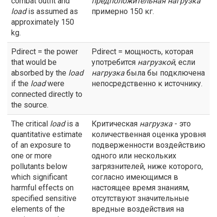
combat outfit and
предположительная
нагрузка
load
is assumed as
примерно 150 кг.
approximately 150
kg.
Pdirect = the power
Pdirect = мощность, которая
that would be
употребится
нагрузкой
, если
absorbed by the
load
нагрузка
была бы подключена
if the
load
were
непосредственно к источнику.
connected directly to
the source.
The critical
load
is a
Критическая
нагрузка
- это
quantitative estimate
количественная оценка уровня
of an exposure to
подверженности воздействию
one or more
одного или нескольких
pollutants below
загрязнителей, ниже которого,
which significant
согласно имеющимся в
harmful effects on
настоящее время знаниям,
specified sensitive
отсутствуют значительные
elements of the
вредные воздействия на