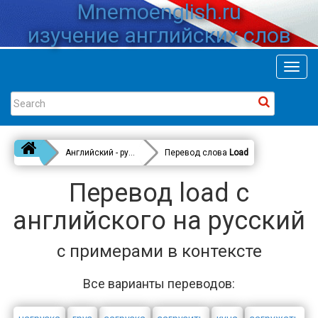
Mnemoenglish.ru
изучение английских слов
Toggl
navig
Английский - русский
Перевод слова
Load
Перевод load с
английского на русский
с примерами в контексте
Все варианты переводов: