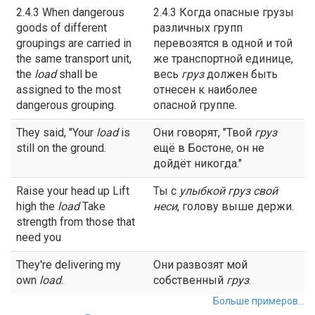
2.4.3 When dangerous
2.4.3 Когда опасные грузы
goods of different
различных групп
groupings are carried in
перевозятся в одной и той
the same transport unit,
же транспортной единице,
the
load
shall be
весь
груз
должен быть
assigned to the most
отнесен к наиболее
dangerous grouping.
опасной группе.
They said, "Your
load
is
Они говорят, "Твой
груз
still on the ground.
ещё в Бостоне, он не
дойдёт никогда."
Raise your head up Lift
Ты с
улыбкой
груз
свой
high the
load
Take
неси
, голову выше держи.
strength from those that
need you
They're delivering my
Они развозят мой
own
load
.
собственный
груз
.
Больше примеров...