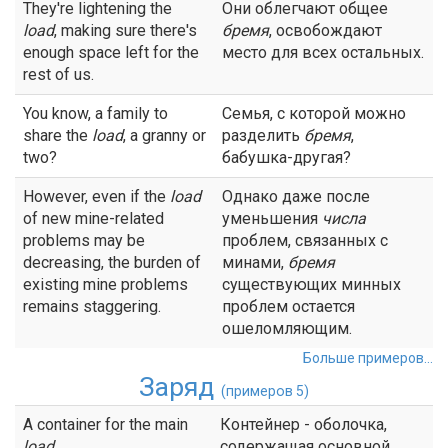
They're lightening the
Они облегчают общее
load
, making sure there's
бремя
, освобождают
enough space left for the
место для всех остальных.
rest of us.
You know, a family to
Семья, с которой можно
share the
load
, a granny or
разделить
бремя
,
two?
бабушка-другая?
However, even if the
load
Однако даже после
of new mine-related
уменьшения
числа
problems may be
проблем, связанных с
decreasing, the burden of
минами,
бремя
existing mine problems
существующих минных
remains staggering.
проблем остается
ошеломляющим.
Больше примеров...
Заряд
(примеров 5)
A container for the main
Контейнер - оболочка,
load
.
содержащая основной