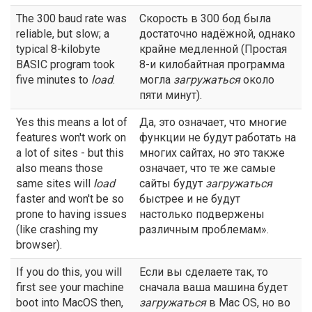
The 300 baud rate was
Скорость в 300 бод была
reliable, but slow; a
достаточно надёжной, однако
typical 8-kilobyte
крайне медленной (Простая
BASIC program took
8-и килобайтная программа
five minutes to
load
.
могла
загружаться
около
пяти минут).
Yes this means a lot of
Да, это означает, что многие
features won't work on
функции не будут работать на
a lot of sites - but this
многих сайтах, но это также
also means those
означает, что те же самые
same sites will
load
сайты будут
загружаться
faster and won't be so
быстрее и не будут
prone to having issues
настолько подвержены
(like crashing my
различным проблемам».
browser).
If you do this, you will
Если вы сделаете так, то
first see your machine
сначала ваша машина будет
boot into MacOS then,
загружаться
в Мас OS, но во