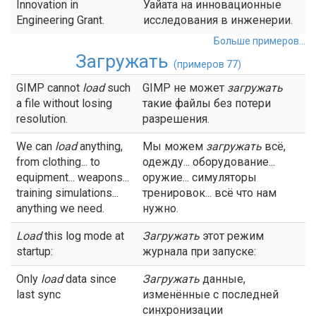
Innovation in
Уайата на инновационные
Engineering Grant.
исследования в инженерии.
Больше примеров...
Загружать
(примеров 77)
GIMP cannot
load
such
GIMP не может
загружать
a file without losing
такие файлы без потери
resolution.
разрешения.
We can
load
anything,
Мы можем
загружать
всё,
from clothing... to
одежду... оборудование...
equipment... weapons...
оружие... симуляторы
training simulations...
тренировок... всё что нам
anything we need.
нужно.
Load
this log mode at
Загружать
этот режим
startup:
журнала при запуске:
Only
load
data since
Загружать
данные,
last sync
изменённые с последней
синхронизации