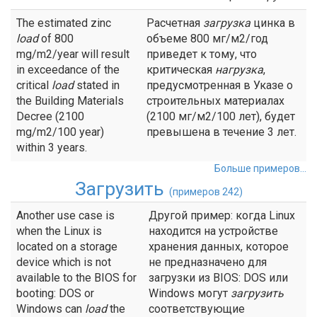
The estimated zinc
Расчетная
загрузка
цинка в
load
of 800
объеме 800 мг/м2/год
mg/m2/year will result
приведет к тому, что
in exceedance of the
критическая
нагрузка
,
critical
load
stated in
предусмотренная в Указе о
the Building Materials
строительных материалах
Decree (2100
(2100 мг/м2/100 лет), будет
mg/m2/100 year)
превышена в течение 3 лет.
within 3 years.
Больше примеров...
Загрузить
(примеров 242)
Another use case is
Другой пример: когда Linux
when the Linux is
находится на устройстве
located on a storage
хранения данных, которое
device which is not
не предназначено для
available to the BIOS for
загрузки из BIOS: DOS или
booting: DOS or
Windows могут
загрузить
Windows can
load
the
соответствующие