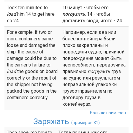
Took ten minutes to
10 минут - чтобы его
load
him,14 to get here,
погрузить
, 14 - чтобы
so 24.
доставить сюда, игото - 24.
For example, if two or
Например, если два или
more containers came
более контейнера были
loose and damaged the
плохо закреплены и
ship, the cause of
повредили судно, причиной
damage could be due to
повреждения может быть
the carrier's failure to
неспособность перевозчика
load
the goods on board
правильно
погрузить
груз
correctly or the result of
на судно или результатом
the shipper not having
неправильной упаковки
packed the goods in the
грузоотправителем по
containers correctly.
договору груза в
контейнерах.
Больше примеров...
Заряжать
(примеров 31)
Then show me how to
Тогда покажи, как его