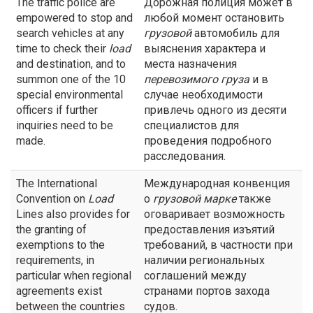
The traffic police are
Дорожная полиция может в
empowered to stop and
любой момент остановить
search vehicles at any
грузовой
автомобиль для
time to check their
load
выяснения характера и
and destination, and to
места назначения
summon one of the 10
перевозимого груза
и в
special environmental
случае необходимости
officers if further
привлечь одного из десяти
inquiries need to be
специалистов для
made.
проведения подробного
расследования.
The International
Международная конвенция
Convention on
Load
о
грузовой
марке
также
Lines also provides for
оговаривает возможность
the granting of
предоставления изъятий
exemptions to the
требований, в частности при
requirements, in
наличии региональных
particular when regional
соглашений между
agreements exist
странами портов захода
between the countries
судов.