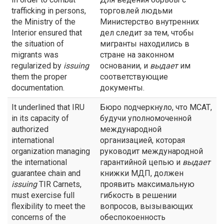
trafficking in persons,
торговлей людьми
the Ministry of the
Министерство внутренних
Interior ensured that
дел следит за тем, чтобы
the situation of
мигранты находились в
migrants was
стране на законном
regularized by
issuing
основании, и
выдает
им
them the proper
соответствующие
documentation.
документы.
It underlined that IRU
Бюро подчеркнуло, что МСАТ,
in its capacity of
будучи уполномоченной
authorized
международной
international
организацией, которая
organization managing
руководит международной
the international
гарантийной цепью и
выдает
guarantee chain and
книжки МДП, должен
issuing
TIR Carnets,
проявить максимальную
must exercise full
гибкость в решении
flexibility to meet the
вопросов, вызывающих
concerns of the
обеспокоенность