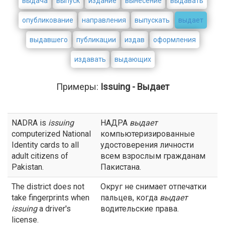
выдача
выпуск
издание
вынесение
выдавать
опубликование
направления
выпускать
выдает
выдавшего
публикации
издав
оформления
издавать
выдающих
Примеры:
Issuing - Выдает
NADRA is
issuing
НАДРА
выдает
computerized National
компьютеризированные
Identity cards to all
удостоверения личности
adult citizens of
всем взрослым гражданам
Pakistan.
Пакистана.
The district does not
Округ не снимает отпечатки
take fingerprints when
пальцев, когда
выдает
issuing
a driver's
водительские права.
license.