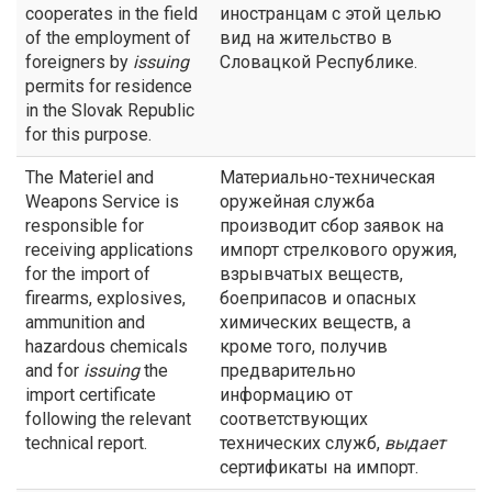
cooperates in the field
иностранцам с этой целью
of the employment of
вид на жительство в
foreigners by
issuing
Словацкой Республике.
permits for residence
in the Slovak Republic
for this purpose.
The Materiel and
Материально-техническая
Weapons Service is
оружейная служба
responsible for
производит сбор заявок на
receiving applications
импорт стрелкового оружия,
for the import of
взрывчатых веществ,
firearms, explosives,
боеприпасов и опасных
ammunition and
химических веществ, а
hazardous chemicals
кроме того, получив
and for
issuing
the
предварительно
import certificate
информацию от
following the relevant
соответствующих
technical report.
технических служб,
выдает
сертификаты на импорт.