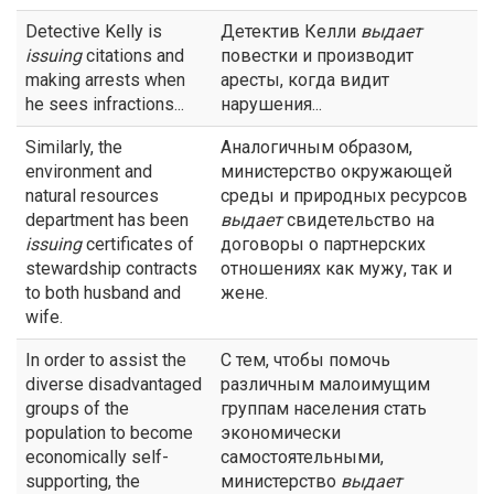
Detective Kelly is
Детектив Келли
выдает
issuing
citations and
повестки и производит
making arrests when
аресты, когда видит
he sees infractions...
нарушения...
Similarly, the
Аналогичным образом,
environment and
министерство окружающей
natural resources
среды и природных ресурсов
department has been
выдает
свидетельство на
issuing
certificates of
договоры о партнерских
stewardship contracts
отношениях как мужу, так и
to both husband and
жене.
wife.
In order to assist the
С тем, чтобы помочь
diverse disadvantaged
различным малоимущим
groups of the
группам населения стать
population to become
экономически
economically self-
самостоятельными,
supporting, the
министерство
выдает