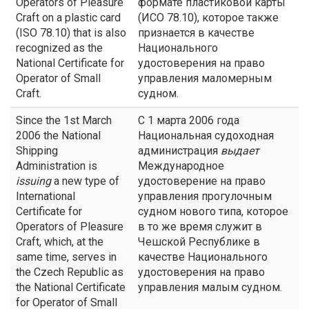
Operators of Pleasure
формате пластиковой карты
Craft on a plastic card
(ИСО 78.10), которое также
(ISO 78.10) that is also
признается в качестве
recognized as the
Национального
National Certificate for
удостоверения на право
Operator of Small
управления маломерным
Craft.
судном.
Since the 1st March
С 1 марта 2006 года
2006 the National
Национальная судоходная
Shipping
администрация
выдает
Administration is
Международное
issuing
a new type of
удостоверение на право
International
управления прогулочным
Certificate for
судном нового типа, которое
Operators of Pleasure
в то же время служит в
Craft, which, at the
Чешской Республике в
same time, serves in
качестве Национального
the Czech Republic as
удостоверения на право
the National Certificate
управления малым судном.
for Operator of Small