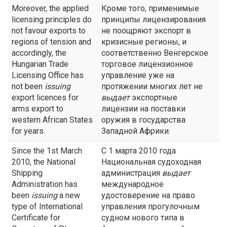
Moreover, the applied
Кроме того, применимые
licensing principles do
принципы лицензирования
not favour exports to
не поощряют экспорт в
regions of tension and
кризисные регионы, и
accordingly, the
соответственно Венгерское
Hungarian Trade
торговое лицензионное
Licensing Office has
управление уже на
not been
issuing
протяжении многих лет не
export licences for
выдает
экспортные
arms export to
лицензии на поставки
western African States
оружия в государства
for years.
Западной Африки.
Since the 1st March
С 1 марта 2010 года
2010, the National
Национальная судоходная
Shipping
администрация
выдает
Administration has
международное
been
issuing
a new
удостоверение на право
type of International
управления прогулочным
Certificate for
судном нового типа в