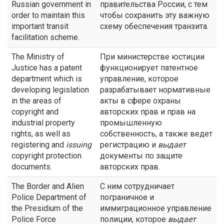
Russian government in
правительства России, с тем
order to maintain this
чтобы сохранить эту важную
important transit
схему обеспечения транзита.
facilitation scheme.
The Ministry of
При министерстве юстиции
Justice has a patent
функционирует патентное
department which is
управление, которое
developing legislation
разрабатывает нормативные
in the areas of
акты в сфере охраны
copyright and
авторских прав и прав на
industrial property
промышленную
rights, as well as
собственность, а также ведет
registering and
issuing
регистрацию и
выдает
copyright protection
документы по защите
documents.
авторских прав.
The Border and Alien
С ним сотрудничает
Police Department of
пограничное и
the Presidium of the
иммиграционное управление
Police Force
полиции, которое
выдает