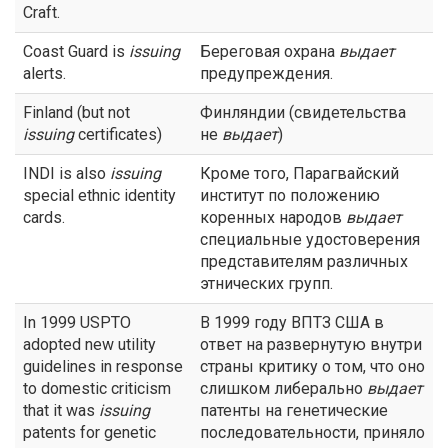
Craft.
Coast Guard is
issuing
Береговая охрана
выдает
alerts.
предупреждения.
Finland (but not
Финляндии (свидетельства
issuing
certificates)
не
выдает
)
INDI is also
issuing
Кроме того, Парагвайский
special ethnic identity
институт по положению
cards.
коренных народов
выдает
специальные удостоверения
представителям различных
этнических групп.
In 1999 USPTO
В 1999 году ВПТЗ США в
adopted new utility
ответ на развернутую внутри
guidelines in response
страны критику о том, что оно
to domestic criticism
слишком либерально
выдает
that it was
issuing
патенты на генетические
patents for genetic
последовательности, приняло