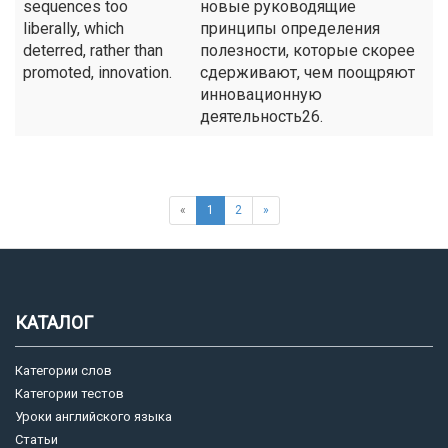
sequences too
новые руководящие
liberally, which
принципы определения
deterred, rather than
полезности, которые скорее
promoted, innovation.
сдерживают, чем поощряют
инновационную
деятельность26.
«
1
2
»
КАТАЛОГ
Категории слов
Категории тестов
Уроки английского языка
Статьи