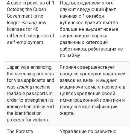
A case in point: as of 1
Подтверждением этого
October, the Cuban
служит следующий факт:
Government is no
начиная с 1 октября,
longer
issuing
new
кубинское правительство
licenses for 40
больше не
выдает
новые
different categories of
лицензии для сорока
self-employment.
различных категорий
работников, работающих не
по найму.
Japan was enhancing
Япония совершенствует
the screening process
процесс проверки подателей
for visa applicants and
заявок на визы и
выдает
was
issuing
machine-
машиночитаемые паспорта в
readable passports in
целях укрепления своей
order to strengthen its
иммиграционной политики и
immigration policy and
процесса идентификации
the identification
жертв.
process for victims.
The Forestry
Управление по развитию