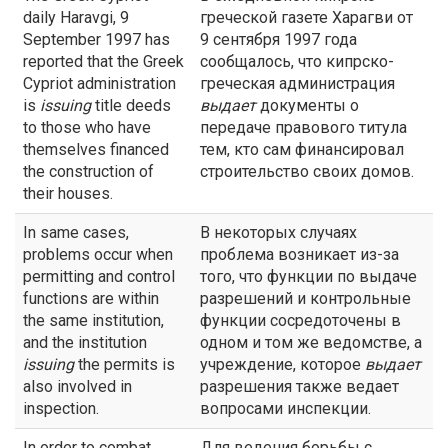
daily Haravgi, 9
греческой газете Харагви от
September 1997 has
9 сентября 1997 года
reported that the Greek
сообщалось, что кипрско-
Cypriot administration
греческая администрация
is
issuing
title deeds
выдает
документы о
to those who have
передаче правового титула
themselves financed
тем, кто сам финансировал
the construction of
строительство своих домов.
their houses.
In same cases,
В некоторых случаях
problems occur when
проблема возникает из-за
permitting and control
того, что функции по выдаче
functions are within
разрешений и контрольные
the same institution,
функции сосредоточены в
and the institution
одном и том же ведомстве, а
issuing
the permits is
учреждение, которое
выдает
also involved in
разрешения также ведает
inspection.
вопросами инспекции.
In order to combat
Для ведения борьбы с