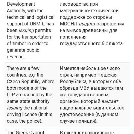
Development
лесоводства при
Authority, with the
материально-технической
technical and logistical
поддержке со стороны
support of UNMIL, has
МООНЛ
выдает
разрешения
been
issuing
permits
на вывоз древесины для
for the transportation
пополнения
of timber in order to
государственного бюджета.
generate public
revenue.
There are a few
Имеется небольшое число
countries, e.g. the
стран, например Чешская
Czech Republic, where
Республика, в которых оба
both models of the
образца МВУ выдаются тем
IDP are issued by the
же государственным
same state authority
органом, который
выдает
issuing
the national
национальное водительское
driving licence (in this
удостоверение (в данном
case, the police).
случае полиция).
The Greek Cypriot
В ежедневной кипрско-