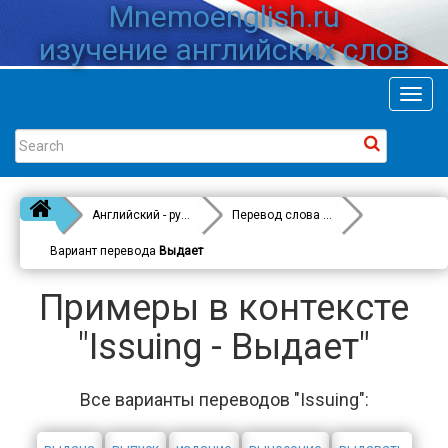
Mnemoenglish.ru
изучение английских слов
Toggl
navig
Английский - русский
Перевод слова
Issuing
Вариант перевода
Выдает
Примеры в контексте
"Issuing - Выдает"
Все варианты переводов "Issuing":