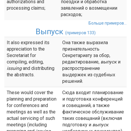
authorizations and
поездки и обработка
processing claims;
заявлений о возмещении
расходов;
Больше примеров...
Выпуск
(примеров 133)
It also expressed its
Она также выразила
appreciation to the
признательность
Secretariat for
Секретариату за сбор,
compiling, editing,
редактирование,
выпуск
и
issuing
and distributing
распространение
the abstracts.
выдержек из судебных
решений.
These would cover the
Сюда входит планирование
planning and preparation
и подготовка конференций
for conferences and
и совещаний, а также
meetings as well as the
фактическое обслуживание
actual servicing of such
таких совещаний (включая
meetings (including
подготовку и
выпуск