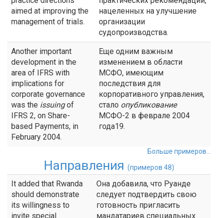
practice directions
практических рекомендаций,
aimed at improving the
нацеленных на улучшение
management of trials.
организации
судопроизводства.
Another important
Еще одним важным
development in the
изменением в области
area of IFRS with
МСФО, имеющим
implications for
последствия для
corporate governance
корпоративного управления,
was the
issuing
of
стало
опубликование
IFRS 2, on Share-
МСФО-2 в феврале 2004
based Payments, in
года19.
February 2004.
Больше примеров...
Направления
(примеров 48)
It added that Rwanda
Она добавила, что Руанде
should demonstrate
следует подтвердить свою
its willingness to
готовность пригласить
invite special
мандатариев специальных