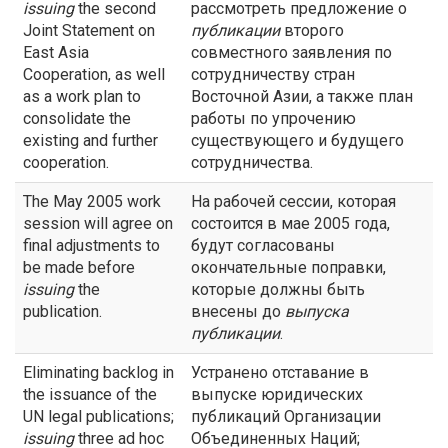
issuing
the second
рассмотреть предложение о
Joint Statement on
публикации
второго
East Asia
совместного заявления по
Cooperation, as well
сотрудничеству стран
as a work plan to
Восточной Азии, а также план
consolidate the
работы по упрочению
existing and further
существующего и будущего
cooperation.
сотрудничества.
The May 2005 work
На рабочей сессии, которая
session will agree on
состоится в мае 2005 года,
final adjustments to
будут согласованы
be made before
окончательные поправки,
issuing
the
которые должны быть
publication.
внесены до
выпуска
публикации
.
Eliminating backlog in
Устранено отставание в
the issuance of the
выпуске юридических
UN legal publications;
публикаций Организации
issuing
three ad hoc
Объединенных Наций;