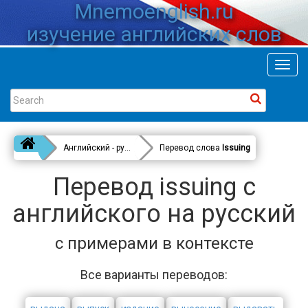
Mnemoenglish.ru
изучение английских слов
Toggl
navig
Английский - русский
Перевод слова
Issuing
Перевод issuing с
английского на русский
с примерами в контексте
Все варианты переводов: