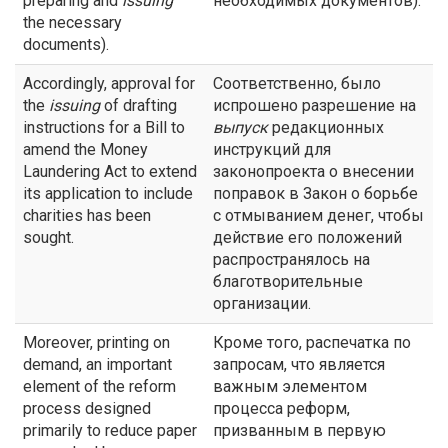
preparing and
issuing
необходимых документов).
the necessary
documents).
Accordingly, approval for
Соответственно, было
the
issuing
of drafting
испрошено разрешение на
instructions for a Bill to
выпуск
редакционных
amend the Money
инструкций для
Laundering Act to extend
законопроекта о внесении
its application to include
поправок в Закон о борьбе
charities has been
с отмыванием денег, чтобы
sought.
действие его положений
распространялось на
благотворительные
организации.
Moreover, printing on
Кроме того, распечатка по
demand, an important
запросам, что является
element of the reform
важным элементом
process designed
процесса реформ,
primarily to reduce paper
призванным в первую