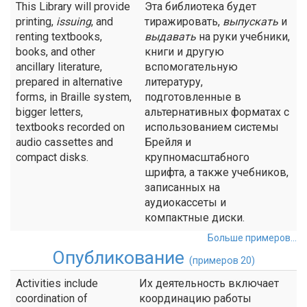
This Library will provide
Эта библиотека будет
printing,
issuing
, and
тиражировать,
выпускать
и
renting textbooks,
выдавать
на руки учебники,
books, and other
книги и другую
ancillary literature,
вспомогательную
prepared in alternative
литературу,
forms, in Braille system,
подготовленные в
bigger letters,
альтернативных форматах с
textbooks recorded on
использованием системы
audio cassettes and
Брейля и
compact disks.
крупномасштабного
шрифта, а также учебников,
записанных на
аудиокассеты и
компактные диски.
Больше примеров...
Опубликование
(примеров 20)
Activities include
Их деятельность включает
coordination of
координацию работы