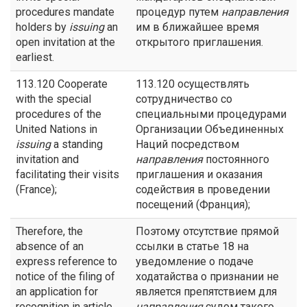
procedures mandate
процедур путем
направления
holders by
issuing
an
им в ближайшее время
open invitation at the
открытого приглашения.
earliest.
113.120 Cooperate
113.120 осуществлять
with the special
сотрудничество со
procedures of the
специальными процедурами
United Nations in
Организации Объединенных
issuing
a standing
Наций посредством
invitation and
направления
постоянного
facilitating their visits
приглашения и оказания
(France);
содействия в проведении
посещений (Франция);
Therefore, the
Поэтому отсутствие прямой
absence of an
ссылки в статье 18 на
express reference to
уведомление о подаче
notice of the filing of
ходатайства о признании не
an application for
является препятствием для
recognition in article
направления
судом такого