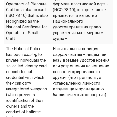
Operators of Pleasure
формате пластиковой карты
Craft on a plastic card
(ИСО 78.10), которое также
(ISO 78.10) that is also
признается в качестве
recognized as the
Национального
National Certificate for
удостоверения на право
Operator of Small
управления маломерным
Craft.
судном.
The National Police
Национальная полиция
has been
issuing
to
выдает
частным лицам так
private individuals the
называемые удостоверения
so-called identity card
или разрешения на ношение
or confidential
незарегистрированного
credential with which
оружия (что препятствует
they can carry
установлению личности
unregistered weapons
владельца и проведению
(which prevents
баллистических экспертиз).
identification of their
owners and the
conduct of ballistic