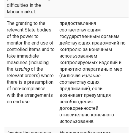
difficulties in the
labour market.
The granting to the
предоставления
relevant State bodies
соответствующим
of the power to
государственным органам
monitor the end use of
действующих правомочий по
controlled items and to
контролю за конечным
take immediate
использованием
measures (including
контролируемых изделий и
the
issuing
of the
принятию оперативных мер
relevant orders) where
(включая
издание
there is a presumption
соответствующих
of non-compliance
предписаний), если
with the arrangements
возникает презумпция
on end use.
несоблюдения
договоренностей
относительно конечного
использования.
Issuing
the necessary
Издание
необходимого