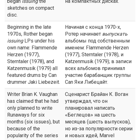
began
issuing
the
на компактных дисках.
sketches on compact
disc.
Beginning in the late
Начиная с конца 1970-х,
1970s, Rother began
Ротер начинает
выпускать
issuing
LPs under his
альбомы под собственным
own name: Flammende
именем: Flammende Herzen
Herzen (1977),
(1977), Sterntaler (1978), и
Sterntaler (1978), and
Katzenmusik (1979); в записи
Katzenmusik (1979) all
всех альбомов принимал
featured drums by Can
участие барабанщик группы
drummer Jaki Liebezeit.
Can Яки Либецайт.
Writer Brian K. Vaughan
Сценарист Брайан К. Воган
has claimed that he had
утверждал, что он
only planned to write
планировал написать
Runaways for six
«Беглецов» на шесть
months (six issues), but
месяцев (шесть выпусков),
because of the
но из-за популярности серии
popularity of the series
и новых идей, Marvel