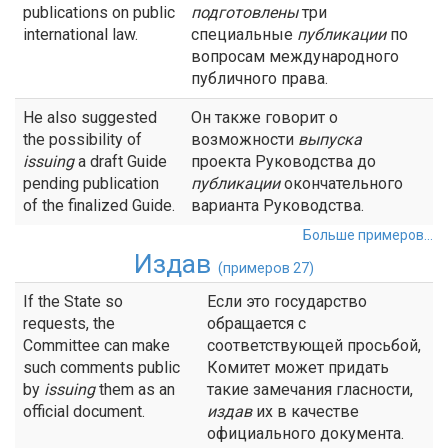
publications on public
подготовлены
три
international law.
специальные
публикации
по
вопросам международного
публичного права.
He also suggested
Он также говорит о
the possibility of
возможности
выпуска
issuing
a draft Guide
проекта Руководства до
pending publication
публикации
окончательного
of the finalized Guide.
варианта Руководства.
Больше примеров...
Издав
(примеров 27)
If the State so
Если это государство
requests, the
обращается с
Committee can make
соответствующей просьбой,
such comments public
Комитет может придать
by
issuing
them as an
такие замечания гласности,
official document.
издав
их в качестве
официального документа.