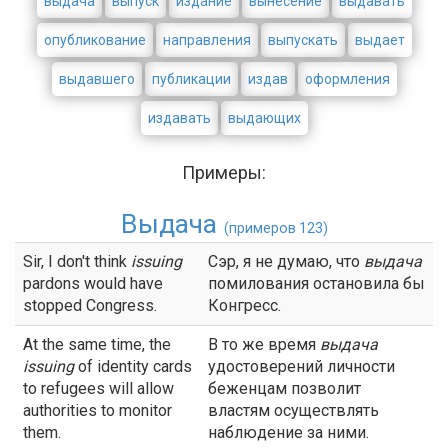
выдача
выпуск
издание
вынесение
выдавать
опубликование
направления
выпускать
выдает
выдавшего
публикации
издав
оформления
издавать
выдающих
Примеры:
Выдача
(примеров 123)
Sir, I don't think
issuing
Сэр, я не думаю, что
выдача
pardons would have
помилования остановила бы
stopped Congress.
Конгресс.
At the same time, the
В то же время
выдача
issuing
of identity cards
удостоверений личности
to refugees will allow
беженцам позволит
authorities to monitor
властям осуществлять
them.
наблюдение за ними.