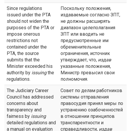
Since regulations
Поскольку положения,
issued under the PTA
издаваемые согласно ЗПТ,
should not widen the
не должны расширять
purposes of the PTA or
диапазон целеполагания
impose onerous
ЗПТ или вводить не
restrictions not
предусмотренные им
contained under the
обременительные
PTA, the source
ограничения, источник
submits that the
утверждает, что,
издав
Minister exceeded his
указанные положения,
authority by
issuing
the
Министр превысил свои
regulations.
полномочия.
The Judiciary Career
Совет по делам работников
Council has addressed
системы отправления
concerns about
правосудия принял меры по
transparency and
устранению озабоченностей
fairness by
issuing
в отношении принципов
detailed regulations and
транспарентности и
a manual on evaluation
справедливости,
издав