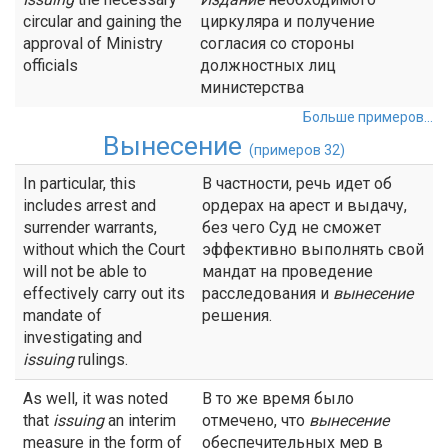
circular and gaining the
циркуляра и получение
approval of Ministry
согласия со стороны
officials
должностных лиц
министерства
Больше примеров...
Вынесение
(примеров 32)
In particular, this
В частности, речь идет об
includes arrest and
ордерах на арест и выдачу,
surrender warrants,
без чего Суд не сможет
without which the Court
эффективно выполнять свой
will not be able to
мандат на проведение
effectively carry out its
расследования и
вынесение
mandate of
решения.
investigating and
issuing
rulings.
As well, it was noted
В то же время было
that
issuing
an interim
отмечено, что
вынесение
measure in the form of
обеспечительных мер в