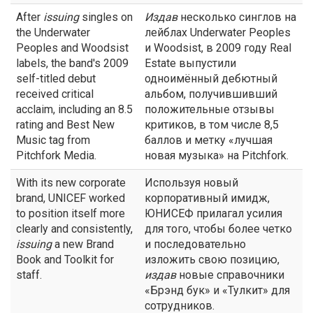
After
issuing
singles on
Издав
несколько синглов на
the Underwater
лейблах Underwater Peoples
Peoples and Woodsist
и Woodsist, в 2009 году Real
labels, the band's 2009
Estate выпустили
self-titled debut
одноимённый дебютный
received critical
альбом, получившивший
acclaim, including an 8.5
положительные отзывы
rating and Best New
критиков, в том числе 8,5
Music tag from
баллов и метку «лучшая
Pitchfork Media.
новая музыка» на Pitchfork.
With its new corporate
Используя новый
brand, UNICEF worked
корпоративный имидж,
to position itself more
ЮНИСЕФ прилагал усилия
clearly and consistently,
для того, чтобы более четко
issuing
a new Brand
и последовательно
Book and Toolkit for
изложить свою позицию,
staff.
издав
новые справочники
«Брэнд бук» и «Тулкит» для
сотрудников.