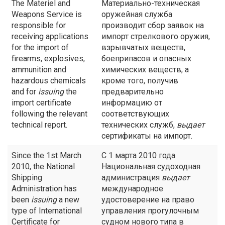
The Materiel and
Материально-техническая
Weapons Service is
оружейная служба
responsible for
производит сбор заявок на
receiving applications
импорт стрелкового оружия,
for the import of
взрывчатых веществ,
firearms, explosives,
боеприпасов и опасных
ammunition and
химических веществ, а
hazardous chemicals
кроме того, получив
and for
issuing
the
предварительно
import certificate
информацию от
following the relevant
соответствующих
technical report.
технических служб,
выдает
сертификаты на импорт.
Since the 1st March
С 1 марта 2010 года
2010, the National
Национальная судоходная
Shipping
администрация
выдает
Administration has
международное
been
issuing
a new
удостоверение на право
type of International
управления прогулочным
Certificate for
судном нового типа в