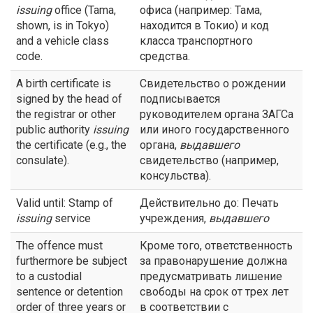
issuing
office (Tama,
офиса (например: Тама,
shown, is in Tokyo)
находится в Токио) и код
and a vehicle class
класса транспортного
code.
средства.
A birth certificate is
Свидетельство о рождении
signed by the head of
подписывается
the registrar or other
руководителем органа ЗАГСа
public authority
issuing
или иного государственного
the certificate (e.g., the
органа,
выдавшего
consulate).
свидетельство (например,
консульства).
Valid until: Stamp of
Действительно до: Печать
issuing
service
учреждения,
выдавшего
The offence must
Кроме того, ответственность
furthermore be subject
за правонарушение должна
to a custodial
предусматривать лишение
sentence or detention
свободы на срок от трех лет
order of three years or
в соответствии с