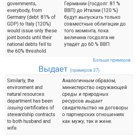
governments,
Германии (госдолг: 81 %
everybody, from
ВВП) до Италии (120 %)
Germany (debt: 81% of
будут
выпускать
только
GDP) to Italy (120%)
совместные облигации до
would issue only these
того момента, пока
joint bonds until their
величина госдолга не
national debts fell to
упадёт до 60 % ВВП.
the 60% threshold.
Больше примеров...
Выдает
(примеров 37)
Similarly, the
Аналогичным образом,
environment and
министерство окружающей
natural resources
среды и природных
department has been
ресурсов
выдает
issuing
certificates of
свидетельство на договоры
stewardship contracts
о партнерских отношениях
to both husband and
как мужу, так и жене.
wife.