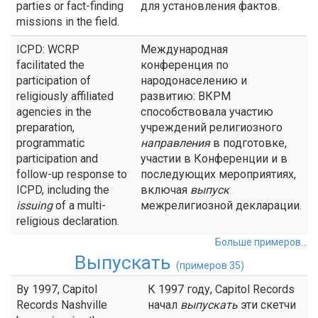
parties or fact-finding
для установления фактов.
missions in the field.
ICPD: WCRP
Международная
facilitated the
конференция по
participation of
народонаселению и
religiously affiliated
развитию: ВКРМ
agencies in the
способствовала участию
preparation,
учреждений религиозного
programmatic
направления
в подготовке,
participation and
участии в Конференции и в
follow-up response to
последующих мероприятиях,
ICPD, including the
включая
выпуск
issuing
of a multi-
межрелигиозной декларации.
religious declaration.
Больше примеров...
Выпускать
(примеров 35)
By 1997, Capitol
К 1997 году, Capitol Records
Records Nashville
начал
выпускать
эти скетчи