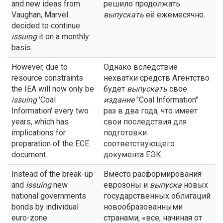
and new ideas from
решило продолжать
Vaughan, Marvel
выпускать
её ежемесячно.
decided to continue
issuing
it on a monthly
basis.
However, due to
Однако вследствие
resource constraints
нехватки средств Агентство
the IEA will now only be
будет
выпускать
свое
issuing
'Coal
издание
"Coal Information"
Information' every two
раз в два года, что имеет
years, which has
свои последствия для
implications for
подготовки
preparation of the ECE
соответствующего
document.
документа ЕЭК.
Instead of the break-up
Вместо расформирования
and
issuing
new
еврозоны и
выпуска
новых
national governments
государственных облигаций
bonds by individual
новообразованными
euro-zone
странами, «все, начиная от