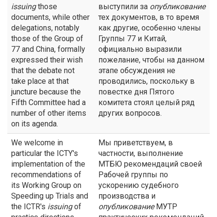
issuing
those
выступили за
опубликование
documents, while other
тех документов, в то время
delegations, notably
как другие, особенно члены
those of the Group of
Группы 77 и Китай,
77 and China, formally
официально выразили
expressed their wish
пожелание, чтобы на данном
that the debate not
этапе обсуждения не
take place at that
проводились, поскольку в
juncture because the
повестке дня Пятого
Fifth Committee had a
комитета стоял целый ряд
number of other items
других вопросов.
on its agenda.
We welcome in
Мы приветствуем, в
particular the ICTY's
частности, выполнение
implementation of the
МТБЮ рекомендаций своей
recommendations of
Рабочей группы по
its Working Group on
ускорению судебного
Speeding up Trials and
производства и
the ICTR's
issuing
of
опубликование
МУТР