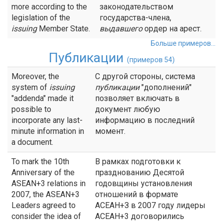
more according to the
законодательством
legislation of the
государства-члена,
issuing
Member State.
выдавшего
ордер на арест.
Больше примеров...
Публикации
(примеров 54)
Moreover, the
С другой стороны, система
system of
issuing
публикации
"дополнений"
"addenda" made it
позволяет включать в
possible to
документ любую
incorporate any last-
информацию в последний
minute information in
момент.
a document.
To mark the 10th
В рамках подготовки к
Anniversary of the
празднованию Десятой
ASEAN+3 relations in
годовщины установления
2007, the ASEAN+3
отношений в формате
Leaders agreed to
АСЕАН+З в 2007 году лидеры
consider the idea of
АСЕАН+3 договорились