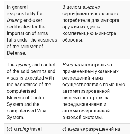
In general,
В целом
выдача
responsibility for
сертификатов конечного
issuing
end-user
потребителя для импорта
certificates for the
оружия входит в
importation of arms
компетенцию министра
falls under the auspices
обороны.
of the Minister of
Defense.
The
issuing
and control
Выдача
и контроль за
of the said permits and
применением указанных
visas is executed with
разрешений и виз
the assistance of the
осуществляется с помощью
computerised
автоматизированной
Movement Control
системы контроля за
System and the
передвижениями и
computerised Visa
автоматизированной
System.
визовой системы.
(c)
Issuing
travel
с)
выдача
разрешений на