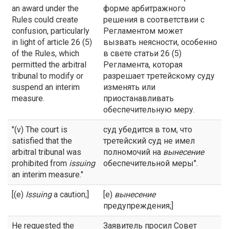
an award under the
форме арбитражного
Rules could create
решения в соответствии с
confusion, particularly
Регламентом может
in light of article 26 (5)
вызвать неясности, особенно
of the Rules, which
в свете статьи 26 (5)
permitted the arbitral
Регламента, которая
tribunal to modify or
разрешает третейскому суду
suspend an interim
изменять или
measure.
приостанавливать
обеспечительную меру.
"(v) The court is
суд убедится в том, что
satisfied that the
третейский суд не имел
arbitral tribunal was
полномочий на
вынесение
prohibited from
issuing
обеспечительной меры".
an interim measure."
[(e)
Issuing
a caution;]
[е)
вынесение
предупреждения;]
He requested the
Заявитель просил Совет