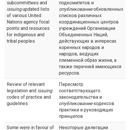
subcommittees and
подкомитетов и
issuing
updated lists
опубликование
обновленных
of various United
списков различных
Nations agency focal
координационных центров
points and resources
учреждений Организации
for indigenous and
Объединенных Наций,
tribal peoples.
действующих в интересах
коренных народов и
народов, ведущих
племенной образ жизни, а
также перечней имеющихся
ресурсов.
Review of relevant
Пересмотр
legislation and
issuing
соответствующего
codes of practice and
законодательства и
guidelines
опубликование
кодексов
практики и руководящих
принципов
Some were in favour of
Некоторые делегации