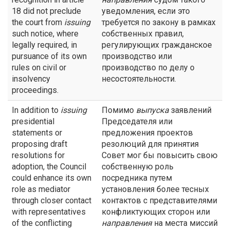
18 did not preclude
уведомления, если это
the court from
issuing
требуется по закону в рамках
such notice, where
собственных правил,
legally required, in
регулирующих гражданское
pursuance of its own
производство или
rules on civil or
производство по делу о
insolvency
несостоятельности.
proceedings.
In addition to
issuing
Помимо
выпуска
заявлений
presidential
Председателя или
statements or
предложения проектов
proposing draft
резолюций для принятия
resolutions for
Совет мог бы повысить свою
adoption, the Council
собственную роль
could enhance its own
посредника путем
role as mediator
установления более тесных
through closer contact
контактов с представителями
with representatives
конфликтующих сторон или
of the conflicting
направления
на места миссий