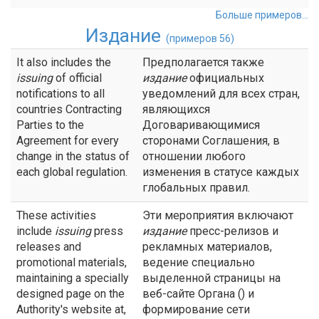
Больше примеров...
Издание
(примеров 56)
It also includes the
Предполагается также
issuing
of official
издание
официальных
notifications to all
уведомлений для всех стран,
countries Contracting
являющихся
Parties to the
Договаривающимися
Agreement for every
сторонами Соглашения, в
change in the status of
отношении любого
each global regulation.
изменения в статусе каждых
глобальных правил.
These activities
Эти мероприятия включают
include
issuing
press
издание
пресс-релизов и
releases and
рекламных материалов,
promotional materials,
ведение специально
maintaining a specially
выделенной страницы на
designed page on the
веб-сайте Органа () и
Authority's website at,
формирование сети