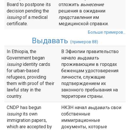
Board to postpone its
отложить
вынесение
decision pending the
решения в ожидании
issuing
of a medical
представления
им
certificate.
медицинской справки.
Больше примеров...
Выдавать
(примеров 88)
In Ethiopia, the
В Эфиопии правительство
Government began
начало
выдавать
issuing
identity cards
проживающим в городах
for urban-based
беженцам удостоверения
refugees, providing
личности, служащие
them with proof of their
подтверждением их
lawful stay in the
законного пребывания на
country.
территории страны.
CNDP has begun
НКЗН начал
выдавать
свои
issuing
its own
собственные
immigration papers,
иммиграционные
which are accepted by
документы, которые