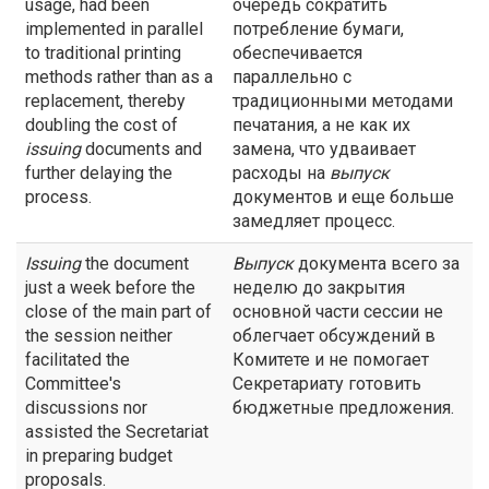
usage, had been
очередь сократить
implemented in parallel
потребление бумаги,
to traditional printing
обеспечивается
methods rather than as a
параллельно с
replacement, thereby
традиционными методами
doubling the cost of
печатания, а не как их
issuing
documents and
замена, что удваивает
further delaying the
расходы на
выпуск
process.
документов и еще больше
замедляет процесс.
Issuing
the document
Выпуск
документа всего за
just a week before the
неделю до закрытия
close of the main part of
основной части сессии не
the session neither
облегчает обсуждений в
facilitated the
Комитете и не помогает
Committee's
Секретариату готовить
discussions nor
бюджетные предложения.
assisted the Secretariat
in preparing budget
proposals.