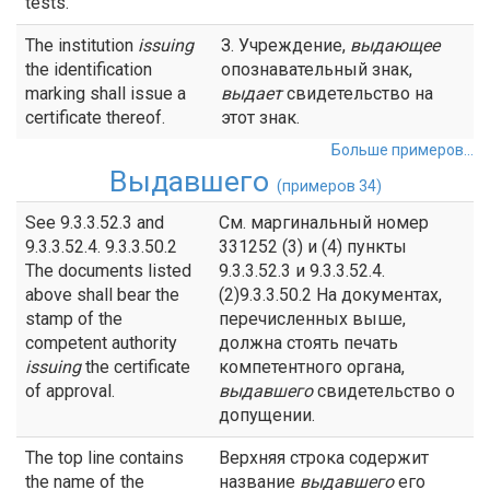
tests.
The institution
issuing
З. Учреждение,
выдающее
the identification
опознавательный знак,
marking shall issue a
выдает
свидетельство на
certificate thereof.
этот знак.
Больше примеров...
Выдавшего
(примеров 34)
See 9.3.3.52.3 and
См. маргинальный номер
9.3.3.52.4. 9.3.3.50.2
331252 (3) и (4) пункты
The documents listed
9.3.3.52.3 и 9.3.3.52.4.
above shall bear the
(2)9.3.3.50.2 На документах,
stamp of the
перечисленных выше,
competent authority
должна стоять печать
issuing
the certificate
компетентного органа,
of approval.
выдавшего
свидетельство о
допущении.
The top line contains
Верхняя строка содержит
the name of the
название
выдавшего
его