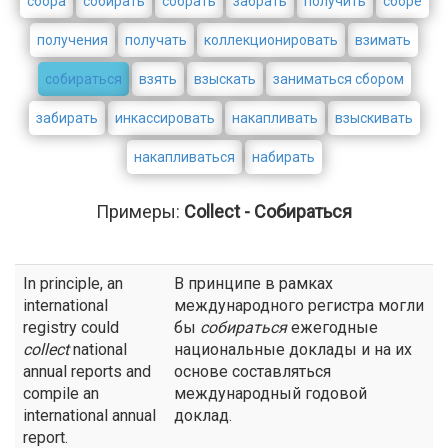
сбора
собирать
собрать
забрать
получить
сборе
получения
получать
коллекционировать
взимать
собираться
взять
взыскать
заниматься сбором
забирать
инкассировать
накапливать
взыскивать
накапливаться
набирать
Примеры:
Collect - Собираться
In principle, an
В принципе в рамках
international
международного регистра могли
registry could
бы
собираться
ежегодные
collect
national
национальные доклады и на их
annual reports and
основе составляться
compile an
международный годовой
international annual
доклад.
report.