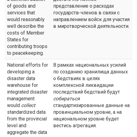
of goods and
представление о расходах
services that
государств-членов в связи с
would reasonably
направлением войск для участия
well describe the
в миротворческой деятельности.
costs of Member
States for
contributing troops
to peacekeeping.
National efforts for
В рамках национальных усилий
developing a
по созданию хранилища данных
disaster data
о бедствиях в целях
warehouse for
комплексной ликвидации
integrated disaster
последствий бедствий будут
management
собираться
would
collect
стандартизированные данные на
standardized data
провинциальном уровне, а на
from the provincial
национальном уровне будет
level and
вестись агрегация.
aggregate the data