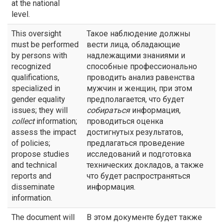
at the national
level.
This oversight
Такое наблюдение должны
must be performed
вести лица, обладающие
by persons with
надлежащими знаниями и
recognized
способные профессионально
qualifications,
проводить анализ равенства
specialized in
мужчин и женщин, при этом
gender equality
предполагается, что будет
issues; they will
собираться
информация,
collect
information;
проводиться оценка
assess the impact
достигнутых результатов,
of policies;
предлагаться проведение
propose studies
исследований и подготовка
and technical
технических докладов, а также
reports and
что будет распространяться
disseminate
информация.
information.
The document will
В этом документе будет также