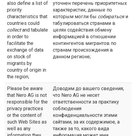
also define a list of
уточнен перечень приоритетных
priority
характеристик, данные по
characteristics that
которым могли бы
собираться
и
countries could
табулироваться странами в
collect
and tabulate
целях содействия обмену
in order to
информацией в отношении
facilitate the
контингентов мигрантов по
exchange of data
странам происхождения в
on stock of
данном регионе;
migrants by
country of origin in
the region;
Please be aware
Доводим до вашего сведения,
that Nero AG is not
что Nero AG не несет
responsible for the
ответственности за практику
privacy practices
соблюдения
or the content of
конфиденциальности этими
such Web Sites as
сайтами, за их содержимое, а
well as any
также за то, какого вида
information they
информация может ими