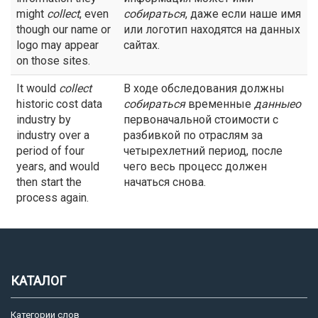
might
collect
, even
собираться
, даже если наше имя
though our name or
или логотип находятся на данных
logo may appear
сайтах.
on those sites.
It would
collect
В ходе обследования должны
historic cost data
собираться
временные
данныео
industry by
первоначальной стоимости с
industry over a
разбивкой по отраслям за
period of four
четырехлетний период, после
years, and would
чего весь процесс должен
then start the
начаться снова.
process again.
КАТАЛОГ
Категории слов