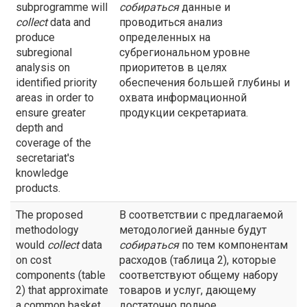
subprogramme will
собираться
данные и
collect
data and
проводиться анализ
produce
определенных на
subregional
субрегиональном уровне
analysis on
приоритетов в целях
identified priority
обеспечения большей глубины и
areas in order to
охвата информационной
ensure greater
продукции секретариата.
depth and
coverage of the
secretariat's
knowledge
products.
The proposed
В соответствии с предлагаемой
methodology
методологией данные будут
would
collect
data
собираться
по тем компонентам
on cost
расходов (таблица 2), которые
components (table
соответствуют общему набору
2) that approximate
товаров и услуг, дающему
a common basket
достаточно полное