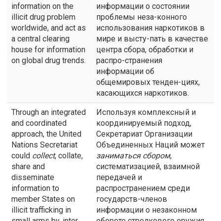
information on the
информации о состоянии
illicit drug problem
проблемы неза-конного
worldwide, and act as
использования наркотиков в
a central clearing
мире и высту-пать в качестве
house for information
центра сбора, обработки и
on global drug trends.
распро-странения
информации об
общемировых тенден-циях,
касающихся наркотиков.
Through an integrated
Используя комплексный и
and coordinated
координируемый подход,
approach, the United
Секретариат Организации
Nations Secretariat
Объединенных Наций может
could
collect
, collate,
заниматься сбором
,
share and
систематизацией, взаимной
disseminate
передачей и
information to
распространением среди
member States on
государств-членов
illicit trafficking in
информации о незаконном
small arms by, inter
обороте стрелкового оружия