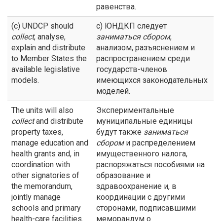
равенства.
(c) UNDCP should
с) ЮНДКП следует
collect
, analyse,
заниматься сбором
,
explain and distribute
анализом, разъяснением и
to Member States the
распространением среди
available legislative
государств-членов
models.
имеющихся законодательных
моделей.
The units will also
Экспериментальные
collect
and distribute
муниципальные единицы
property taxes,
будут также
заниматься
manage education and
сбором
и распределением
health grants and, in
имущественного налога,
coordination with
распоряжаться пособиями на
other signatories of
образование и
the memorandum,
здравоохранение и, в
jointly manage
координации с другими
schools and primary
сторонами, подписавшими
health-care facilities.
меморандум о