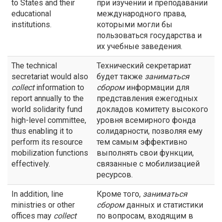
to States and their
при изучении и преподавании
educational
международного права,
institutions.
которыми могли бы
пользоваться государства и
их учебные заведения.
The technical
Технический секретариат
secretariat would also
будет также
заниматься
collect
information to
сбором
информации для
report annually to the
представления ежегодных
world solidarity fund
докладов комитету высокого
high-level committee,
уровня всемирного фонда
thus enabling it to
солидарности, позволяя ему
perform its resource
тем самым эффективно
mobilization functions
выполнять свои функции,
effectively.
связанные с мобилизацией
ресурсов.
In addition, line
Кроме того,
заниматься
ministries or other
сбором
данных и статистики
offices may
collect
по вопросам, входящим в