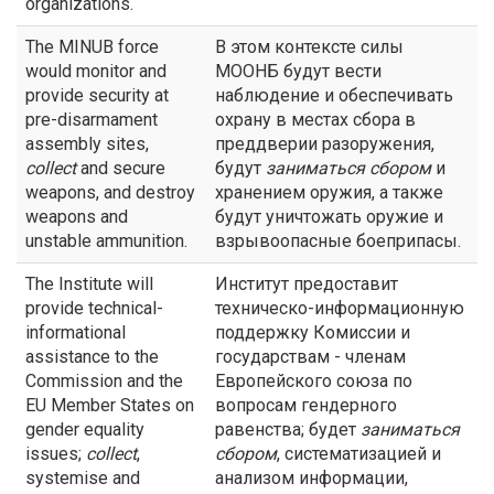
organizations.
The MINUB force
В этом контексте силы
would monitor and
МООНБ будут вести
provide security at
наблюдение и обеспечивать
pre-disarmament
охрану в местах сбора в
assembly sites,
преддверии разоружения,
collect
and secure
будут
заниматься
сбором
и
weapons, and destroy
хранением оружия, а также
weapons and
будут уничтожать оружие и
unstable ammunition.
взрывоопасные боеприпасы.
The Institute will
Институт предоставит
provide technical-
техническо-информационную
informational
поддержку Комиссии и
assistance to the
государствам - членам
Commission and the
Европейского союза по
EU Member States on
вопросам гендерного
gender equality
равенства; будет
заниматься
issues;
collect
,
сбором
, систематизацией и
systemise and
анализом информации,