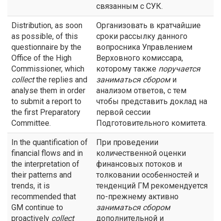
связанным с СУК.
Distribution, as soon
Организовать в кратчайшие
as possible, of this
сроки рассылку данного
questionnaire by the
вопросника Управлением
Office of the High
Верховного комиссара,
Commissioner, which
которому также
поручается
collect
the replies and
заниматься сбором
и
analyse them in order
анализом ответов, с тем
to submit a report to
чтобы представить доклад на
the first Preparatory
первой сессии
Committee.
Подготовительного комитета.
In the quantification of
При проведении
financial flows and in
количественной оценки
the interpretation of
финансовых потоков и
their patterns and
толковании особенностей и
trends, it is
тенденций ГМ рекомендуется
recommended that
по-прежнему активно
GM continue to
заниматься
сбором
proactively
collect
дополнительной и