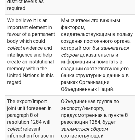
district levels as
required.
We believe it is an
Мы считаем это важным
important element in
фактором,
favour of a permanent
свидетельствующим в пользу
body which could
создания постоянного органа,
collect
evidence and
который мог бы
заниматься
intelligence and help
сбором
доказательств и
create an institutional
информации и помогать в
memory within the
создании соответствующего
United Nations in this
банка структурных данных в
regard.
рамках Организации
Объединенных Наций.
The export/import
Объединенная группа по
joint unit foreseen in
экспорту/импорту,
paragraph 8 of
предусмотренная в пункте 8
resolution 1284 will
резолюции 1284, будет
collect
relevant
заниматься сбором
information for use in
соответствующей