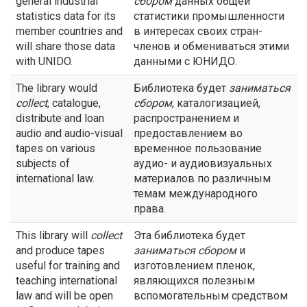
general industrial
сбором
данных общей
statistics data for its
статистики промышленности
member countries and
в интересах своих стран-
will share those data
членов и обмениваться этими
with UNIDO.
данными с ЮНИДО.
The library would
Библиотека будет
заниматься
collect
, catalogue,
сбором
, каталогизацией,
distribute and loan
распространением и
audio and audio-visual
предоставлением во
tapes on various
временное пользование
subjects of
аудио- и аудиовизуальных
international law.
материалов по различным
темам международного
права.
This library will
collect
Эта библиотека будет
and produce tapes
заниматься сбором
и
useful for training and
изготовлением пленок,
teaching international
являющихся полезным
law and will be open
вспомогательным средством