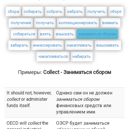
сбора
собирать
собрать
забрать
получить
сборе
получения
получать
коллекционировать
взимать
собираться
взять
взыскать
заниматься сбором
забирать
инкассировать
накапливать
взыскивать
накапливаться
набирать
Примеры:
Collect - Заниматься сбором
It should not, however,
Однако сам он не должен
collect
or administer
заниматься сбором
funds itself.
финансовых средств или
управлением ими.
OECD will
collect
the
ОЭСР будет
заниматься