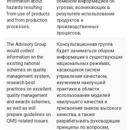
information about
обменом информацией об
hazards resulting
угрозах, возникающих в
from use of products
результате использования
and from production
продуктов и
processes;
производственных
процессов;
The Advisory Group
Консультационная группа
would
collect
будет
заниматься сбором
information on the
информации о существующих
existing national
национальных режимах,
schemes on quality
касающихся систем
management system,
управления качеством,
research best
изучением наилучшей
practices on excellent
практики в области
quality management
использования моделей
and awards schemes,
наилучшего качества и
as well as will
присвоения знаков высокого
prepare guidelines on
качества, а также
QMS-related issues.
разрабатывать руководящие
принципы по вопросам,