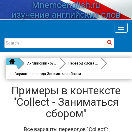
Mnemoenglish.ru
изучение английских слов
Toggl
navig
Английский - русский
Перевод слова
Collect
Вариант перевода
Заниматься сбором
Примеры в контексте
"Collect - Заниматься
сбором"
Все варианты переводов "Collect":