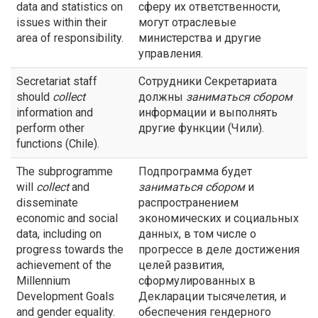
data and statistics on
сферу их ответственности,
issues within their
могут отраслевые
area of responsibility.
министерства и другие
управления.
Secretariat staff
Сотрудники Секретариата
should
collect
должны
заниматься сбором
information and
информации и выполнять
perform other
другие функции (Чили).
functions (Chile).
The subprogramme
Подпрограмма будет
will
collect
and
заниматься сбором
и
disseminate
распространением
economic and social
экономических и социальных
data, including on
данных, в том числе о
progress towards the
прогрессе в деле достижения
achievement of the
целей развития,
Millennium
сформулированных в
Development Goals
Декларации тысячелетия, и
and gender equality.
обеспечения гендерного