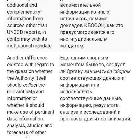
additional and
вспомогательной
complementary
информации из иных
information from
источников, помимо
sources other than
докладов КБОООН, как это
UNCCD reports, in
предусматривается его
conformity with its
институциональным
institutional mandate.
мандатом.
Another difference
Еще одним спорным
existed with regard to
моментом было то, следует
the question whether
ли Органу
заниматься
сбором
the Authority itself
соответствующих данных и
should
collect
the
информации или
relevant data and
использовать
information or
соответствующие данные,
whether it should
информацию, результаты
make use of pertinent
анализа и исследований и
data, information,
прогнозы других организаций.
analysis, studies and
forecasts of other