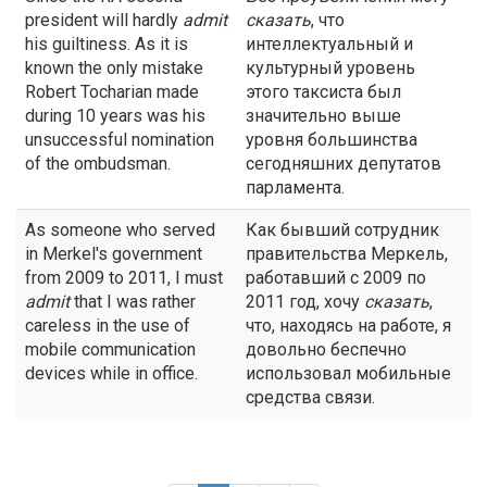
president will hardly
admit
сказать
, что
his guiltiness. As it is
интеллектуальный и
known the only mistake
культурный уровень
Robert Tocharian made
этого таксиста был
during 10 years was his
значительно выше
unsuccessful nomination
уровня большинства
of the ombudsman.
сегодняшних депутатов
парламента.
As someone who served
Как бывший сотрудник
in Merkel's government
правительства Меркель,
from 2009 to 2011, I must
работавший с 2009 по
admit
that I was rather
2011 год, хочу
сказать
,
careless in the use of
что, находясь на работе, я
mobile communication
довольно беспечно
devices while in office.
использовал мобильные
средства связи.