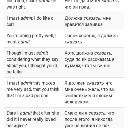
No. Then, I can't
admit
he
Нет Тогда я могу
сказать
,
was right.
что он прав.
I must
admit
, I do like a
Должна
сказать
, мне
curl.
нравится завивка.
You're doing pretty well, I
Очень хорошо, я должен
must
admit
.
сказать
.
Though I must
admit
Хотя, должна
сказать
,
considering what they say
судя по их рассказам, я
about you, I thought you'd
думала, что ты выше.
be taller.
I must
admit
this makes
Я должен
сказать
, что
me very sad, that you think
мне очень жаль, что вы
that I'm a bad person.
считаете меня плохим
человеком.
Dare I
admit
that after she
Смею ли я
сказать
, что
did it I never really loved
после этого, я никогда
her again?
уже не любил её по-