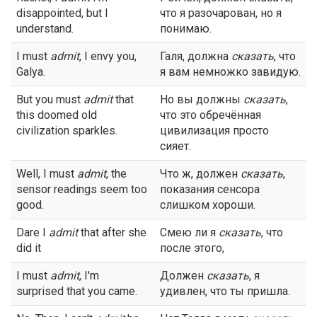
disappointed, but I
что я разочарован, но я
understand.
понимаю.
I must
admit
, I envy you,
Галя, должна
сказать
, что
Galya.
я вам немножко завидую.
But you must
admit
that
Но вы должны
сказать
,
this doomed old
что это обречённая
civilization sparkles.
цивилизация просто
сияет.
Well, I must
admit
, the
Что ж, должен
сказать
,
sensor readings seem too
показания сенсора
good.
слишком хороши.
Dare I
admit
that after she
Смею ли я
сказать
, что
did it
после этого,
I must
admit
, I'm
Должен
сказать
, я
surprised that you came.
удивлен, что ты пришла.