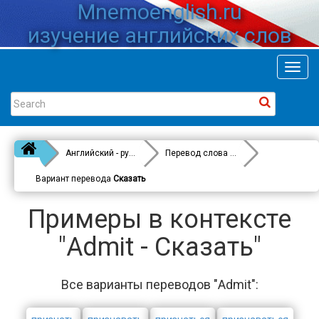
Mnemoenglish.ru
изучение английских слов
Toggl
navig
Английский - русский
Перевод слова
Admit
Вариант перевода
Сказать
Примеры в контексте
"Admit - Сказать"
Все варианты переводов "Admit":