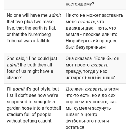
настоящему?
No one will have me
admit
Никто не может заставить
that two plus two make
меня
сказать
, что
five, that the earth is flat,
дважды два - пять, что
or that the Nuremberg
земля - плоская или что
Tribunal was infallible.
Нюрнбергский процесс
был безупречным.
She said, 'If he could just
Она сказала: "Если бы он
admit
the truth then all
мог просто
сказать
four of us might have a
правду, тогда у нас
chance.'
четырех был бы шанс".
I'll
admit
it's got style, but
Должен
сказать
, в этом
I still don't see how we're
что-то есть, но я до сих
supposed to smuggle a
пор не могу понять, как
garden hose into a football
мы сумеем засунуть
stadium full of people
шланг в центр
without getting caught.
футбольного поля и
остаться