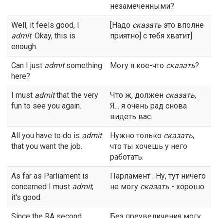
незамеченными?
Well, it feels good, I
[Надо
сказать
это вполне
admit
. Okay, this is
приятно] с тебя хватит]
enough.
Can I just
admit
something
Могу я кое-что
сказать
?
here?
I must
admit
that the very
Что ж, должен
сказать
,
fun to see you again.
Я... я очень рад снова
видеть вас.
All you have to do is
admit
Нужно только
сказать
,
that you want the job.
что ты хочешь у него
работать.
As far as Parliament is
Парламент . Ну, тут ничего
concerned I must
admit
,
не могу
сказать
- хорошо.
it's good.
Since the RA second
Без преувеличения могу