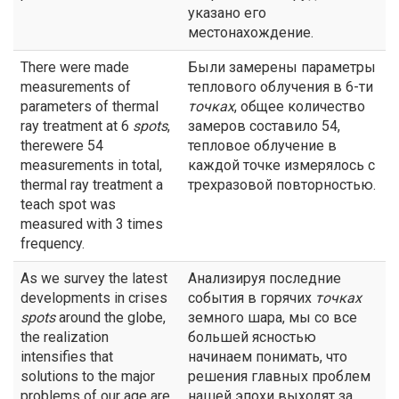
указано его
местонахождение.
There were made
Были замерены параметры
measurements of
теплового облучения в 6-ти
parameters of thermal
точках
, общее количество
ray treatment at 6
spots
,
замеров составило 54,
therewere 54
тепловое облучение в
measurements in total,
каждой точке измерялось с
thermal ray treatment a
трехразовой повторностью.
teach spot was
measured with 3 times
frequency.
As we survey the latest
Анализируя последние
developments in crises
события в горячих
точках
spots
around the globe,
земного шара, мы со все
the realization
большей ясностью
intensifies that
начинаем понимать, что
solutions to the major
решения главных проблем
problems of our age are
нашей эпохи выходят за