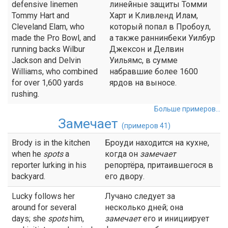
defensive linemen
линейные защиты Томми
Tommy Hart and
Харт и Кливленд Илам,
Cleveland Elam, who
который попал в Пробоул,
made the Pro Bowl, and
а также раннинбеки Уилбур
running backs Wilbur
Джексон и Делвин
Jackson and Delvin
Уильямс, в сумме
Williams, who combined
набравшие более 1600
for over 1,600 yards
ярдов на выносе.
rushing.
Больше примеров...
Замечает
(примеров 41)
Brody is in the kitchen
Броуди находится на кухне,
when he
spots
a
когда он
замечает
reporter lurking in his
репортёра, притаившегося в
backyard.
его двору.
Lucky follows her
Лучано следует за
around for several
несколько дней; она
days; she
spots
him,
замечает
его и инициирует