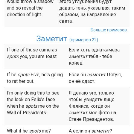
would throw a shadow
этого углубления будут
and so reveal the
давать тень, указывая, таким
direction of light.
образом, на направление
света.
Больше примеров...
Заметит
(примеров 22)
If one of those cameras
Если хоть одна камера
spots
you, you are toast.
заметит
тебя - тебе
конец.
If he
spots
Five, he's going
Если он
заметит
Пятую,
to rat her out.
он её сдаст.
I'm only doing this to see
Я делаю это, только
the look on Felix's face
чтобы увидеть лицо
when he
spots
me on the
Феликса, когда он
Wall of Presidents.
заметит
мое фото на
Стене Президентов.
What if he
spots
me?
А если он
заметит
?