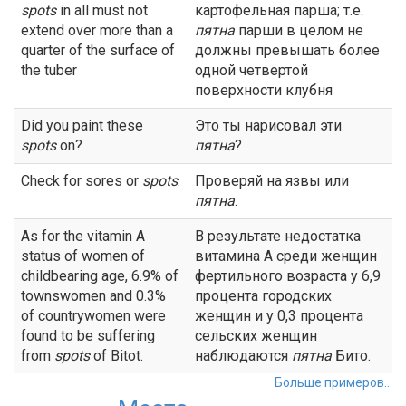
spots
in all must not
картофельная парша; т.е.
extend over more than a
пятна
парши в целом не
quarter of the surface of
должны превышать более
the tuber
одной четвертой
поверхности клубня
Did you paint these
Это ты нарисовал эти
spots
on?
пятна
?
Check for sores or
spots
.
Проверяй на язвы или
пятна
.
As for the vitamin A
В результате недостатка
status of women of
витамина А среди женщин
childbearing age, 6.9% of
фертильного возраста у 6,9
townswomen and 0.3%
процента городских
of countrywomen were
женщин и у 0,3 процента
found to be suffering
сельских женщин
from
spots
of Bitot.
наблюдаются
пятна
Бито.
Больше примеров...