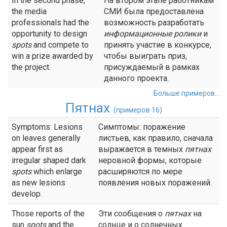
In the second phase,
На втором этапе работникам
the media
СМИ была предоставлена
professionals had the
возможность разработать
opportunity to design
информационные
ролики
и
spots
and compete to
принять участие в конкурсе,
win a prize awarded by
чтобы выиграть приз,
the project.
присуждаемый в рамках
данного проекта.
Больше примеров...
Пятнах
(примеров 16)
Symptoms: Lesions
Симптомы: поражение
on leaves generally
листьев, как правило, сначала
appear first as
выражается в темных
пятнах
irregular shaped dark
неровной формы, которые
spots
which enlarge
расширяются по мере
as new lesions
появления новых поражений.
develop.
Those reports of the
Эти сообщения о
пятнах
на
sun
spots
and the
солнце и о солнечных