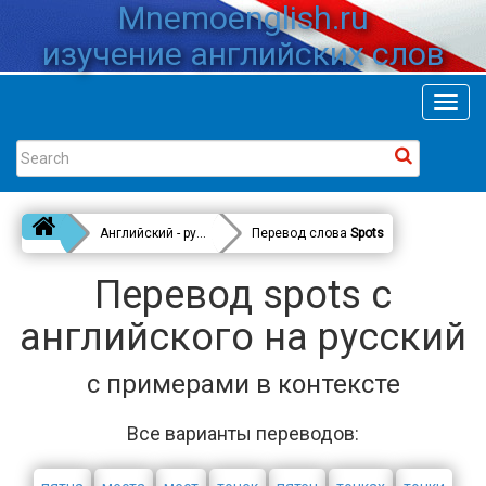
Mnemoenglish.ru
изучение английских слов
Toggl
navig
Английский - русский
Перевод слова
Spots
Перевод spots с
английского на русский
с примерами в контексте
Все варианты переводов: