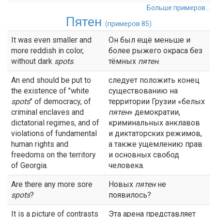
Больше примеров...
Пятен
(примеров 85)
It was even smaller and
Он был ещё меньше и
more reddish in color,
более рыжего окраса без
without dark
spots
.
тёмных
пятен
.
An end should be put to
следует положить конец
the existence of "white
существованию на
spots
" of democracy, of
территории Грузии «белых
criminal enclaves and
пятен
» демократии,
dictatorial regimes, and of
криминальных анклавов
violations of fundamental
и диктаторских режимов,
human rights and
а также ущемлению прав
freedoms on the territory
и основных свобод
of Georgia.
человека.
Are there any more sore
Новых
пятен
не
spots
?
появилось?
It is a picture of contrasts
Эта арена представляет