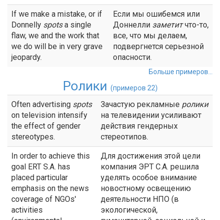
If we make a mistake, or if
Если мы ошибемся или
Donnelly
spots
a single
Доннелли
заметит
что-то,
flaw, we and the work that
все, что мы делаем,
we do will be in very grave
подвергнется серьезной
jeopardy.
опасности.
Больше примеров...
Ролики
(примеров 22)
Often advertising
spots
Зачастую рекламные
ролики
on television intensify
на телевидении усиливают
the effect of gender
действия гендерных
stereotypes.
стереотипов.
In order to achieve this
Для достижения этой цели
goal ERT S.A. has
компания ЭРТ С.А. решила
placed particular
уделять особое внимание
emphasis on the news
новостному освещению
coverage of NGOs'
деятельности НПО (в
activities
экологической,