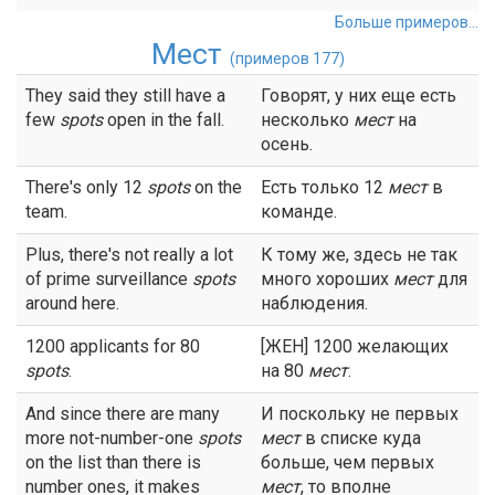
Больше примеров...
Мест
(примеров 177)
They said they still have a
Говорят, у них еще есть
few
spots
open in the fall.
несколько
мест
на
осень.
There's only 12
spots
on the
Есть только 12
мест
в
team.
команде.
Plus, there's not really a lot
К тому же, здесь не так
of prime surveillance
spots
много хороших
мест
для
around here.
наблюдения.
1200 applicants for 80
[ЖЕН] 1200 желающих
spots
.
на 80
мест
.
And since there are many
И поскольку не первых
more not-number-one
spots
мест
в списке куда
on the list than there is
больше, чем первых
number ones, it makes
мест
, то вполне