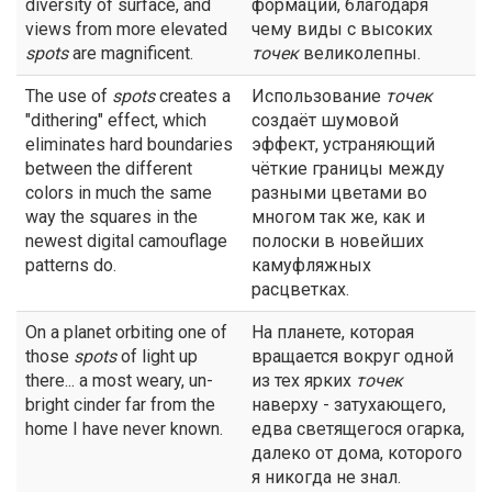
diversity of surface, and
формаций, благодаря
views from more elevated
чему виды с высоких
spots
are magnificent.
точек
великолепны.
The use of
spots
creates a
Использование
точек
"dithering" effect, which
создаёт шумовой
eliminates hard boundaries
эффект, устраняющий
between the different
чёткие границы между
colors in much the same
разными цветами во
way the squares in the
многом так же, как и
newest digital camouflage
полоски в новейших
patterns do.
камуфляжных
расцветках.
On a planet orbiting one of
На планете, которая
those
spots
of light up
вращается вокруг одной
there... a most weary, un-
из тех ярких
точек
bright cinder far from the
наверху - затухающего,
home I have never known.
едва светящегося огарка,
далеко от дома, которого
я никогда не знал.