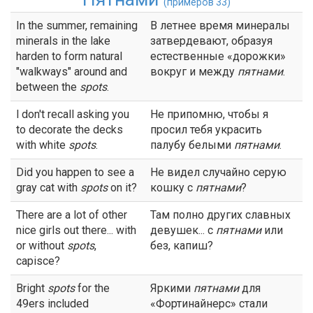
(примеров 33)
In the summer, remaining
В летнее время минералы
minerals in the lake
затвердевают, образуя
harden to form natural
естественные «дорожки»
"walkways" around and
вокруг и между
пятнами
.
between the
spots
.
l don't recall asking you
Не припомню, чтобы я
to decorate the decks
просил тебя украсить
with white
spots
.
палубу белыми
пятнами
.
Did you happen to see a
Не видел случайно серую
gray cat with
spots
on it?
кошку с
пятнами
?
There are a lot of other
Там полно других славных
nice girls out there... with
девушек... с
пятнами
или
or without
spots
,
без, капиш?
capisce?
Bright
spots
for the
Яркими
пятнами
для
49ers included
«Фортинайнерс» стали