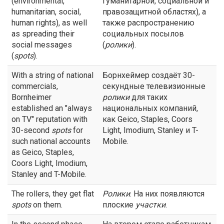
(environmental,
гуманитарной, социальной и
humanitarian, social,
правозащитной областях), а
human rights), as well
также распространению
as spreading their
социальных посылов
social messages
(
ролики
).
(
spots
).
With a string of national
Борнхеймер создаёт 30-
commercials,
секундные телевизионные
Bornheimer
ролики
для таких
established an "always
национальных компаний,
on TV" reputation with
как Geico, Staples, Coors
30-second
spots
for
Light, Imodium, Stanley и T-
such national accounts
Mobile.
as Geico, Staples,
Coors Light, Imodium,
Stanley and T-Mobile.
The rollers, they get flat
Ролики
. На них появляются
spots
on them.
плоские
участки
.