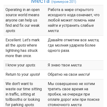
Места
(примеров 201)
Operating in an open
Работа в мире открытого
source world means
исходного кода означает, что
anyone can help us
любой может помочь нам
find and fix our weak
найти и устранить слабые
spots
.
места
.
Excellent. Let's mark
Давайте отметим все
места
,
all the
spots
where
где молния ударила более
lightning has struck
одного раза.
more than once.
I know your
spots
.
Я знаю твои
места
.
Return to your
spots
!
Обратно на свои
места
!
We don't want to
Мы совершенно не хотим
waste our time sitting
тратить свое время на
in traffic, sitting at
пробки, на очереди при
tollbooths or looking
оплате дорог или при поиске
for parking
spots
.
стояночного
места
.