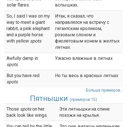
solar flares.
вспышках.
So, I said I was on my
Итак, я сказал, что
way to meet a giant
направлялся на встречу с
rabbit, a pink elephant
гигантским кроликом,
and a purple horse
розовым слоном и
with yellow
spots
.
фиолетовым конем в желтых
пятнах
.
Awfully damp in
Ужасно влажные в
пятнах
.
spots
.
But you have red
Но ты весь в красных
пятнах
.
spots
.
Больше примеров...
Пятнышки
(примеров 15)
Those
spots
on her
Эти
пятнышки
на спине
back look like wings.
похожи на крылья.
You can tell by the little
Это они, видишь маленькие