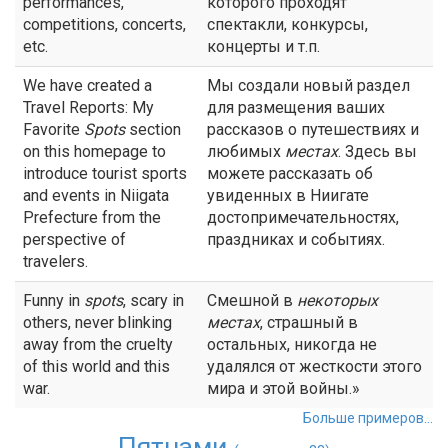
performances,
которого проходят
competitions, concerts,
спектакли, конкурсы,
etc.
концерты и т.п.
We have created a
Мы создали новый раздел
Travel Reports: My
для размещения ваших
Favorite
Spots
section
рассказов о путешествиях и
on this homepage to
любимых
местах
. Здесь вы
introduce tourist sports
можете рассказать об
and events in Niigata
увиденных в Ниигате
Prefecture from the
достопримечательностях,
perspective of
праздниках и событиях.
travelers.
Funny in
spots
, scary in
Смешной в
некоторых
others, never blinking
местах
, страшный в
away from the cruelty
остальных, никогда не
of this world and this
удалялся от жесткости этого
war.
мира и этой войны.»
Больше примеров...
Пятнами