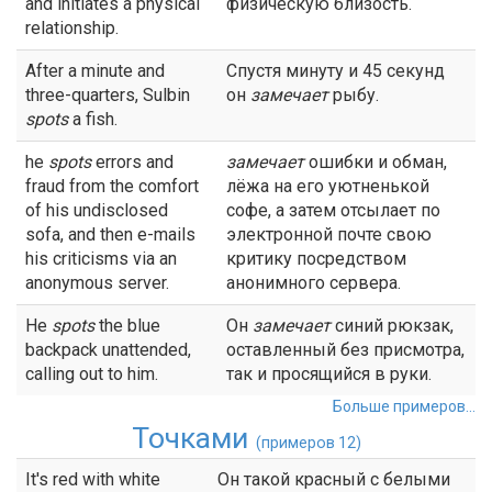
and initiates a physical
физическую близость.
relationship.
After a minute and
Спустя минуту и 45 секунд
three-quarters, Sulbin
он
замечает
рыбу.
spots
a fish.
he
spots
errors and
замечает
ошибки и обман,
fraud from the comfort
лёжа на его уютненькой
of his undisclosed
софе, а затем отсылает по
sofa, and then e-mails
электронной почте свою
his criticisms via an
критику посредством
anonymous server.
анонимного сервера.
He
spots
the blue
Он
замечает
синий рюкзак,
backpack unattended,
оставленный без присмотра,
calling out to him.
так и просящийся в руки.
Больше примеров...
Точками
(примеров 12)
It's red with white
Он такой красный с белыми