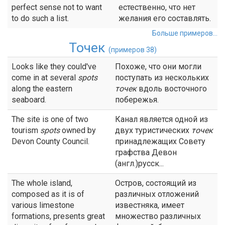
perfect sense not to want
естественно, что нет
to do such a list.
желания его составлять.
Больше примеров...
Точек
(примеров 38)
Looks like they could've
Похоже, что они могли
come in at several
spots
поступать из нескольких
along the eastern
точек
вдоль восточного
seaboard.
побережья.
The site is one of two
Канал является одной из
tourism
spots
owned by
двух туристических
точек
Devon County Council.
принадлежащих Совету
графства Девон
(англ.)русск...
The whole island,
Остров, состоящий из
composed as it is of
различных отложений
various limestone
известняка, имеет
formations, presents great
множество различных