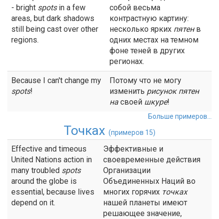
- bright
spots
in a few
собой весьма
areas, but dark shadows
контрастную картину:
still being cast over other
несколько ярких
пятен
в
regions.
одних местах на темном
фоне теней в других
регионах.
Because I can't change my
Потому что не могу
spots
!
изменить
рисунок
пятен
на
своей
шкуре
!
Больше примеров...
Точках
(примеров 15)
Effective and timeous
Эффективные и
United Nations action in
своевременные действия
many troubled
spots
Организации
around the globe is
Объединенных Наций во
essential, because lives
многих горячих
точках
depend on it.
нашей планеты имеют
решающее значение,