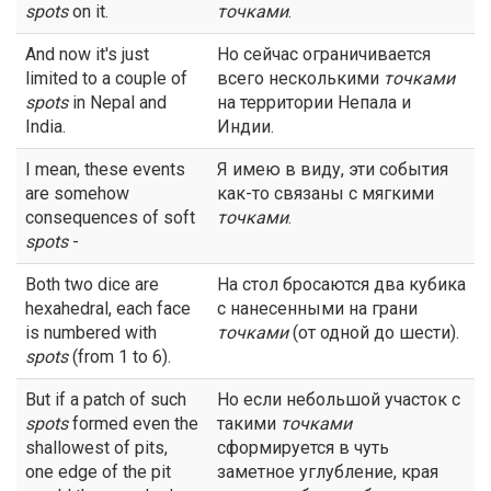
spots
on it.
точками
.
And now it's just
Но сейчас ограничивается
limited to a couple of
всего несколькими
точками
spots
in Nepal and
на территории Непала и
India.
Индии.
I mean, these events
Я имею в виду, эти события
are somehow
как-то связаны с мягкими
consequences of soft
точками
.
spots
-
Both two dice are
На стол бросаются два кубика
hexahedral, each face
с нанесенными на грани
is numbered with
точками
(от одной до шести).
spots
(from 1 to 6).
But if a patch of such
Но если небольшой участок с
spots
formed even the
такими
точками
shallowest of pits,
сформируется в чуть
one edge of the pit
заметное углубление, края