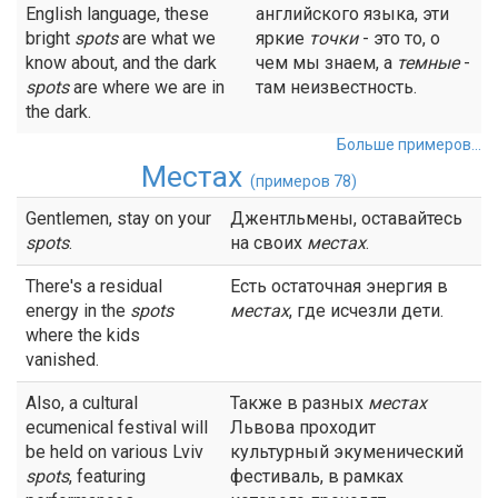
English language, these
английского языка, эти
bright
spots
are what we
яркие
точки
- это то, о
know about, and the dark
чем мы знаем, а
темные
-
spots
are where we are in
там неизвестность.
the dark.
Больше примеров...
Местах
(примеров 78)
Gentlemen, stay on your
Джентльмены, оставайтесь
spots
.
на своих
местах
.
There's a residual
Есть остаточная энергия в
energy in the
spots
местах
, где исчезли дети.
where the kids
vanished.
Also, a cultural
Также в разных
местах
ecumenical festival will
Львова проходит
be held on various Lviv
культурный экуменический
spots
, featuring
фестиваль, в рамках