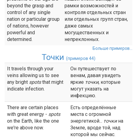
beyond the grasp and
рамки возможностей и
control of any single
контроля отдельных стран
nation or particular group
или отдельных групп стран,
of nations, however
даже самых
powerful and
могущественных и
determined.
непреклонных.
Больше примеров...
Точки
(примеров 44)
It travels through your
Он путешествует по
veins allowing us to see
венам, давая увидеть
any bright
spots
that might
яркие
точки
, которые
indicate infection.
могут указать на
инфекцию.
There are certain places
Есть определённые
with great energy -
spots
места с огромной
on the Earth, like the one
энергетикой...
точки
на
we're above now.
Земле, вроде той, над
которой мы сейчас.