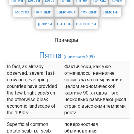
пятна
места
мест
точек
пятен
точках
точки
местах
пятнами
замечает
точками
заметит
ролики
пятнах
пятнышки
Примеры:
Пятна
(примеров 209)
In fact, as already
Фактически, как уже
observed, several fast-
отмечалось, немногие
growing developing
яркие
пятна
на мрачной в
countries have provided
целом экономической
the few bright
spots
on
картине 90-х годов - это
the otherwise bleak
несколько развивающихся
economic landscape of
стран с высокими темпами
the 1990s.
роста.
Superficial common
поверхностная
potato scab, i.e. scab
обыкновенная