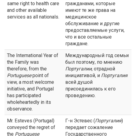
same right to health care
гражданами, которые
and other available
имеют те же права на
services as all nationals.
медицинское
обслуживание и другие
предоставляемые услуги,
что и все остальные
граждане.
The International Year of
Международный год семьи
the Family was
был поэтому, по мнению
therefore, from the
Португалии
, отрадной
Portuguese
point of
инициативой, и
Португалия
view, a most welcome
всей душой
initiative, and Portugal
присоединилась к его
has participated
проведению.
wholeheartedly in its
observance.
Mr. Esteves (Portugal)
Г-н Эстевес (
Португалия
)
conveyed the regret of
передает сожаление
the
Portuguese
Государственного