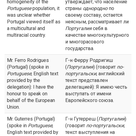
homogeneity of the
утверждает, что население
Portuguese
population, it
страны
однородно
по
was unclear whether
своему составу, остается
Portugal viewed itself as
неясным, рассматривает ли
a multicultural and
Португалия
себя в
multiracial country.
качестве многокультурного
и многорасового
государства.
Mr. Ferro Rodrigues
Г-н Ферру Родригиш
(Portugal) (spoke in
(
Португалия
) (говорит
по-
Portuguese
; English text
португальски
; английский
provided by the
текст представлен
delegation): I have the
делегацией): Я имею честь
honour to speak on
выступать от имени
behalf of the European
Европейского союза.
Union.
Mr. Guterres (Portugal)
Г-н Гутерреш (
Португалия
)
(spoke in
Portuguese
;
(говорит
по-португальски
;
English text provided by
текст выступления на