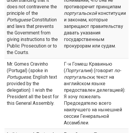
understanding that it
понимании, что она не
does not contravene the
противоречит принципам
principle of the
португальской
конституции
Portuguese
Constitution
и законам, которые
and laws that prevents
запрещают правительству
the Government from
давать указания
giving instructions to the
государственным
Public Prosecution or to
прокурорам или судам.
the Courts.
Mr. Gomes Cravinho
Г-н Гомеш Кравинью
(Portugal) (spoke in
(
Португалия
) (говорит
по-
Portuguese
; English text
португальски
; текст на
provided by the
английском языке
delegation): I wish the
предоставлен делегацией):
President all the best for
Я хочу пожелать
this General Assembly.
Председателю всего
наилучшего на нынешней
сессии Генеральной
Ассамблеи.