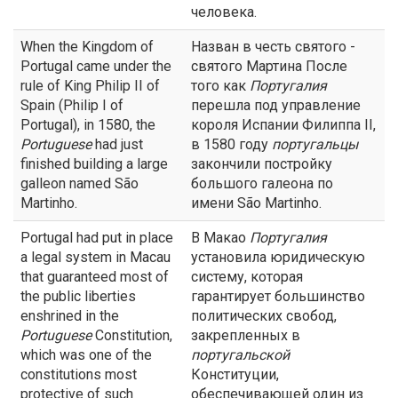
человека.
When the Kingdom of
Назван в честь святого -
Portugal came under the
святого Мартина После
rule of King Philip II of
того как
Португалия
Spain (Philip I of
перешла под управление
Portugal), in 1580, the
короля Испании Филиппа II,
Portuguese
had just
в 1580 году
португальцы
finished building a large
закончили постройку
galleon named São
большого галеона по
Martinho.
имени São Martinho.
Portugal had put in place
В Макао
Португалия
a legal system in Macau
установила юридическую
that guaranteed most of
систему, которая
the public liberties
гарантирует большинство
enshrined in the
политических свобод,
Portuguese
Constitution,
закрепленных в
which was one of the
португальской
constitutions most
Конституции,
protective of such
обеспечивающей один из