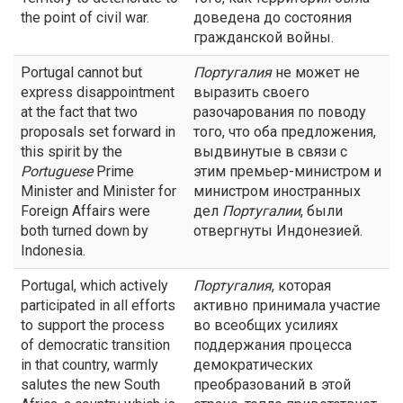
the point of civil war.
доведена до состояния
гражданской войны.
Portugal cannot but
Португалия
не может не
express disappointment
выразить своего
at the fact that two
разочарования по поводу
proposals set forward in
того, что оба предложения,
this spirit by the
выдвинутые в связи с
Portuguese
Prime
этим премьер-министром и
Minister and Minister for
министром иностранных
Foreign Affairs were
дел
Португалии
, были
both turned down by
отвергнуты Индонезией.
Indonesia.
Portugal, which actively
Португалия
, которая
participated in all efforts
активно принимала участие
to support the process
во всеобщих усилиях
of democratic transition
поддержания процесса
in that country, warmly
демократических
salutes the new South
преобразований в этой