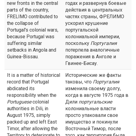
new fronts in the central
годах и развернув боевые
parts of the country,
действия в центральных
FRELIMO contributed to
частях страны, ФРЕЛИМО
the collapse of
ускорил крушение
Portugal's colonial wars,
португальской
because Portugal was
колониальной империи,
suffering similar
поскольку
Португалия
setbacks in Angola and
потерпела аналогичные
Guinea-Bissau.
поражения в Анголе и
Гвинее-Бисау.
It is a matter of historical
Исторические же факты
record that Portugal
таковы, что
Португалия
abdicated its
изменила своему долгу,
responsibility when the
когда в августе 1975 года в
Portuguese
colonial
Дили
португальские
authorities in Dili, in
колониальные власти
August 1975, simply
просто упаковали свое
packed up and left East
имущество и покинули
Timor, after allowing the
Восточный Тимор, после
Territory to deteriorate to
того, как территория была