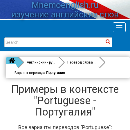
Mnemoenglish.ru
изучение английских слов
Toggl
navig
Английский - русский
Перевод слова
Portuguese
Вариант перевода
Португалия
Примеры в контексте
"Portuguese -
Португалия"
Все варианты переводов "Portuguese":