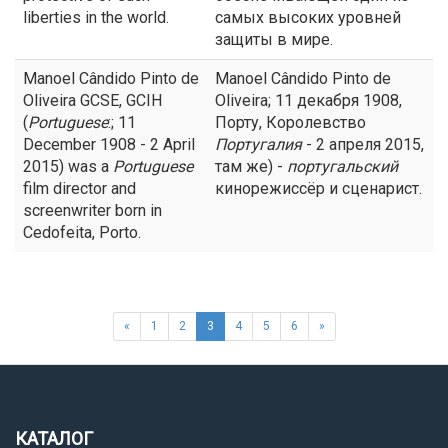
liberties in the world.
самых высоких уровней
защиты в мире.
Manoel Cândido Pinto de
Manoel Cândido Pinto de
Oliveira GCSE, GCIH
Oliveira; 11 декабря 1908,
(
Portuguese
:; 11
Порту, Королевство
December 1908 - 2 April
Португалия
- 2 апреля 2015,
2015) was a
Portuguese
там же) -
португальский
film director and
кинорежиссёр и сценарист.
screenwriter born in
Cedofeita, Porto.
«
1
2
3
4
5
6
»
КАТАЛОГ