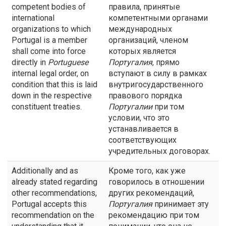
competent bodies of
правила, принятые
international
компетентными органами
organizations to which
международных
Portugal is a member
организаций, членом
shall come into force
которых является
directly in
Portuguese
Португалия
, прямо
internal legal order, on
вступают в силу в рамках
condition that this is laid
внутригосударственного
down in the respective
правового порядка
constituent treaties.
Португалии
при том
условии, что это
устанавливается в
соответствующих
учредительных договорах.
Additionally and as
Кроме того, как уже
already stated regarding
говорилось в отношении
other recommendations,
других рекомендаций,
Portugal accepts this
Португалия
принимает эту
recommendation on the
рекомендацию при том