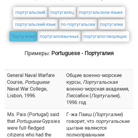
португальский
португалец
португальском языке
португальский язык
по-португальски
португалки
Португалия
португалоязычных
португалоговорящих
Примеры:
Portuguese - Португалия
General Naval Warfare
Общие военно-морские
Course,
Portuguese
курсы,
Португальская
Naval War College,
военно-морская академия,
Lisbon, 1996.
Лиссабон (
Португалия
),
1996 год
Ms. Pais (Portugal) said
Г-жа Паиш (
Португалия
)
that
Portuguese
Gypsies
говорит, что
португальские
were full-fledged
цыгане являются
citizens who had the
полноправными