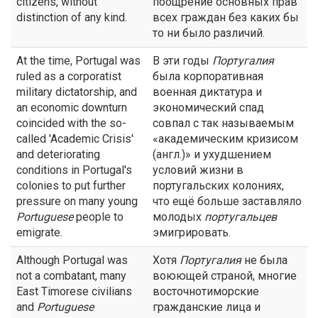
citizens, without
поощрение основных прав
distinction of any kind.
всех граждан без каких бы
то ни было различий.
At the time, Portugal was
В эти годы
Португалия
ruled as a corporatist
была корпоративная
military dictatorship, and
военная диктатура и
an economic downturn
экономический спад
coincided with the so-
совпал с так называемым
called 'Academic Crisis'
«академическим кризисом
and deteriorating
(англ.)» и ухудшением
conditions in Portugal's
условий жизни в
colonies to put further
португальских колониях,
pressure on many young
что ещё больше заставляло
Portuguese
people to
молодых
португальцев
emigrate.
эмигрировать.
Although Portugal was
Хотя
Португалия
не была
not a combatant, many
воюющей страной, многие
East Timorese civilians
восточнотиморские
and
Portuguese
гражданские лица и