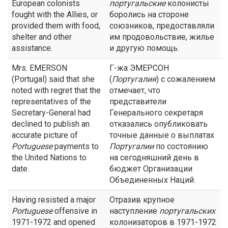
European colonists
португальские
колонисты
fought with the Allies, or
боролись на стороне
provided them with food,
союзников, предоставляли
shelter and other
им продовольствие, жилье
assistance.
и другую помощь.
Mrs. EMERSON
Г-жа ЭМЕРСОН
(Portugal) said that she
(
Португалия
) с сожалением
noted with regret that the
отмечает, что
representatives of the
представители
Secretary-General had
Генерального секретаря
declined to publish an
отказались опубликовать
accurate picture of
точные данные о выплатах
Portuguese
payments to
Португалии
по состоянию
the United Nations to
на сегодняшний день в
date.
бюджет Организации
Объединенных Наций.
Having resisted a major
Отразив крупное
Portuguese
offensive in
наступление
португальских
1971-1972 and opened
колонизаторов в 1971-1972