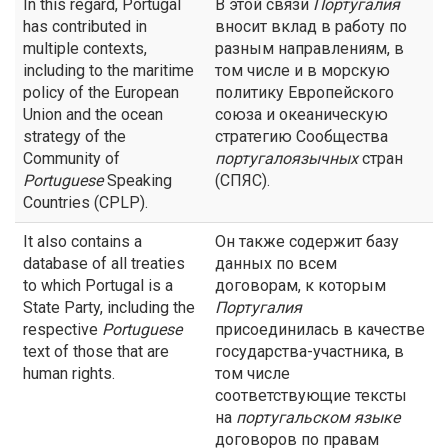
In this regard, Portugal
В этой связи
Португалия
has contributed in
вносит вклад в работу по
multiple contexts,
разным направлениям, в
including to the maritime
том числе и в морскую
policy of the European
политику Европейского
Union and the ocean
союза и океаническую
strategy of the
стратегию Сообщества
Community of
португалоязычных
стран
Portuguese
Speaking
(СПЯС).
Countries (CPLP).
It also contains a
Он также содержит базу
database of all treaties
данных по всем
to which Portugal is a
договорам, к которым
State Party, including the
Португалия
respective
Portuguese
присоединилась в качестве
text of those that are
государства-участника, в
human rights.
том числе
соответствующие тексты
на
португальском языке
договоров по правам