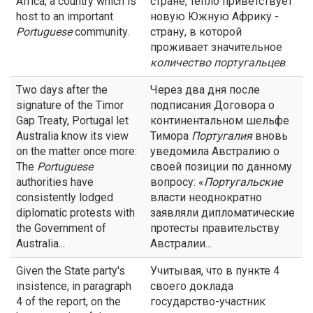
Africa, a country which is
стране, тепло приветствует
host to an important
новую Южную Африку -
Portuguese
community.
страну, в которой
проживает значительное
количество португальцев
.
Two days after the
Через два дня после
signature of the Timor
подписания Договора о
Gap Treaty, Portugal let
континентальном шельфе
Australia know its view
Тимора
Португалия
вновь
on the matter once more:
уведомила Австралию о
The
Portuguese
своей позиции по данному
authorities have
вопросу: «
Португальские
consistently lodged
власти неоднократно
diplomatic protests with
заявляли дипломатические
the Government of
протесты правительству
Australia...
Австралии...
Given the State party's
Учитывая, что в пункте 4
insistence, in paragraph
своего доклада
4 of the report, on the
государство-участник