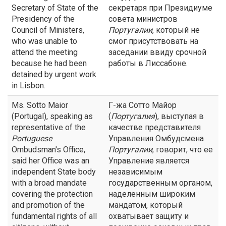
Secretary of State of the
секретаря при Президиуме
Presidency of the
совета министров
Council of Ministers,
Португалии
, который не
who was unable to
смог присутствовать на
attend the meeting
заседании ввиду срочной
because he had been
работы в Лиссабоне.
detained by urgent work
in Lisbon.
Ms. Sotto Maior
Г-жа Сотто Майор
(Portugal), speaking as
(
Португалия
), выступая в
representative of the
качестве представителя
Portuguese
Управления Омбудсмена
Ombudsman's Office,
Португалии
, говорит, что ее
said her Office was an
Управление является
independent State body
независимым
with a broad mandate
государственным органом,
covering the protection
наделенным широким
and promotion of the
мандатом, который
fundamental rights of all
охватывает защиту и