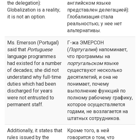
the delegation):
английском языке
Globalization is a reality;
представлен делегацией):
it is not an option.
Глобализация стала
реальностью; у нее нет
альтернативы.
Ms. Emerson (Portugal)
Г-жа ЭМЕРСОН
said that
Portuguese
(
Португалия
) напоминает,
language programmes
что программы на
had existed for a number
португальском
языке
of decades; she did not
существуют несколько
understand why full-time
десятилетий, и она не
duties which had been
понимает, почему
discharged for years
выполнение функций по
were not entrusted to
полному рабочему графику,
permanent staff.
которое осуществляется
годами, не возлагается на
штатных сотрудников.
Additionally, it states that
Кроме того, в ней
rules issued by the
говорится о том, что