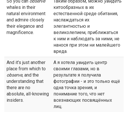
So you can
observe
Таким образом, можно
увидеть
whales in their
китообразных в их
natural environment
естественной среде обитания,
and admire closely
наслаждаться их
their elegance and
элегантностью и
magnificence.
великолепием, приближаться
к ним и наблюдать за ними, не
нанося при этом ни малейшего
вреда.
And it's just another
А я хотела
увидеть
центр
place from which to
своими глазами, но в
observe
, and the
результате я получила
understanding that
фотографии - и это только ещё
there are no
одна точка зрения, и
absolute, all-knowing
понимание того, что нет
insiders.
всезнающих посвящённых
лиц.