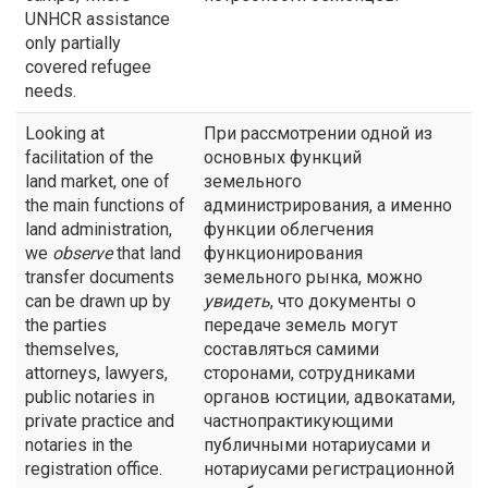
UNHCR assistance
only partially
covered refugee
needs.
Looking at
При рассмотрении одной из
facilitation of the
основных функций
land market, one of
земельного
the main functions of
администрирования, а именно
land administration,
функции облегчения
we
observe
that land
функционирования
transfer documents
земельного рынка, можно
can be drawn up by
увидеть
, что документы о
the parties
передаче земель могут
themselves,
составляться самими
attorneys, lawyers,
сторонами, сотрудниками
public notaries in
органов юстиции, адвокатами,
private practice and
частнопрактикующими
notaries in the
публичными нотариусами и
registration office.
нотариусами регистрационной