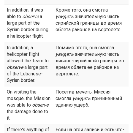
In addition, it was
Кроме того, она смогла
able to
observe
a
увидеть
значительную часть
large part of the
сирийской границы во время
Syrian border during
облета районов на вертолете.
a helicopter flight.
In addition, a
Помимо этого, она смогла
helicopter flight
увидеть
значительную часть
allowed the Team to
ливано-сирийской границы во
observe
a large part
время облета ее районов на
of the Lebanese-
вертолете.
Syrian border.
On visiting the
Посетив мечеть, Миссия
mosque, the Mission
смогла
увидеть
причиненный
was able to
observe
зданию ущерб.
the damage done to
it.
If there's anything of
Если на этой записи и есть что-