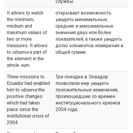
службы.
It allows to watch
открывает возможность
the minimum,
увидеть
минимальные,
medium and
средние и максимальные
maximum values of
значения двух или более
two or more
показателей, а также
увидеть
measures. It allows
долю элементов измерения в
to
observe
a part of
общей сумме.
the element in the
whole sum.
Three missions to
Три поездки в Эквадор
Ecuador had enabled
позволили ему
увидеть
him to
observe
the
положительные изменения,
positive changes
произошедшие со времен
which had taken
институционального кризиса
place since the
2004 года.
institutional crisis of
2004.