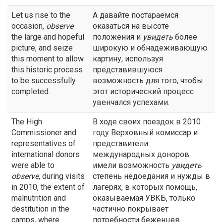
Let us rise to the
А давайте постараемся
occasion,
observe
оказаться на высоте
the large and hopeful
положения и
увидеть
более
picture, and seize
широкую и обнадеживающую
this moment to allow
картину, используя
this historic process
представившуюся
to be successfully
возможность для того, чтобы
completed.
этот исторический процесс
увенчался успехами.
The High
В ходе своих поездок в 2010
Commissioner and
году Верховный комиссар и
representatives of
представители
international donors
международных доноров
were able to
имели возможность
увидеть
observe
, during visits
степень недоедания и нужды в
in 2010, the extent of
лагерях, в которых помощь,
malnutrition and
оказываемая УВКБ, только
destitution in the
частично покрывает
camps, where
потребности беженцев.