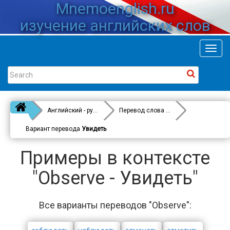
Mnemoenglish.ru
изучение английских слов
Toggl
navig
Английский - русский
Перевод слова
Observe
Вариант перевода
Увидеть
Примеры в контексте
"Observe - Увидеть"
Все варианты переводов "Observe":