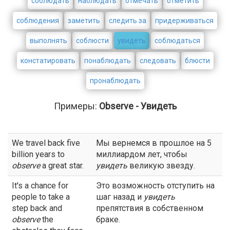
соблюдать
наблюдать
отмечать
отметить
соблюдения
заметить
следить за
придерживаться
выполнять
соблюсти
увидеть
соблюдаться
констатировать
понаблюдать
следовать
блюсти
пронаблюдать
Примеры:
Observe - Увидеть
We travel back five
Мы вернемся в прошлое на 5
billion years to
миллиардом лет, чтобы
observe
a great star.
увидеть
великую звезду.
It's a chance for
Это возможность отступить на
people to take a
шаг назад и
увидеть
step back and
препятствия в собственном
observe
the
браке.