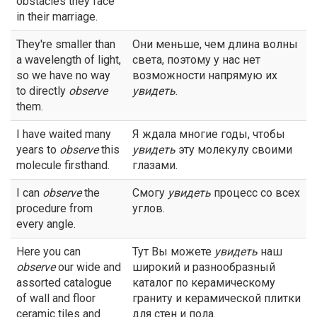
obstacles they face
in their marriage.
They're smaller than
Они меньше, чем длина волны
a wavelength of light,
света, поэтому у нас нет
so we have no way
возможности напрямую их
to directly
observe
увидеть
.
them.
I have waited many
Я ждала многие годы, чтобы
years to
observe
this
увидеть
эту молекулу своими
molecule firsthand.
глазами.
I can
observe
the
Смогу
увидеть
процесс со всех
procedure from
углов.
every angle.
Here you can
Тут Вы можете
увидеть
наш
observe
our wide and
широкий и разнообразный
assorted catalogue
каталог по керамическому
of wall and floor
граниту и керамической плитки
ceramic tiles and
для стен и пола.