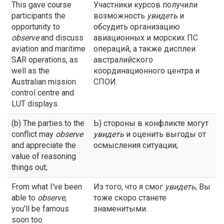
This gave course
Участники курсов получили
participants the
возможность
увидеть
и
opportunity to
обсудить организацию
observe
and discuss
авиационных и морских ПС
aviation and maritime
операций, а также дисплеи
SAR operations, as
австралийского
well as the
координационного центра и
Australian mission
СПОИ.
control centre and
LUT displays.
(b) The parties to the
Ь) стороны в конфликте могут
conflict may
observe
увидеть
и оценить выгоды от
and appreciate the
осмысления ситуации;
value of reasoning
things out;
From what I've been
Из того, что я смог
увидеть
, Вы
able to
observe
,
тоже скоро станете
you'll be famous
знаменитыми.
soon too