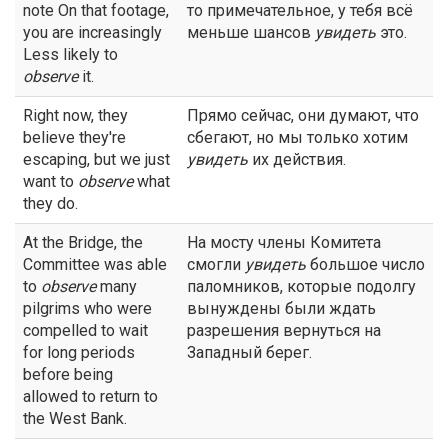
note On that footage,
то примечательное, у тебя всё
you are increasingly
меньше шансов
увидеть
это.
Less likely to
observe
it.
Right now, they
Прямо сейчас, они думают, что
believe they're
сбегают, но мы только хотим
escaping, but we just
увидеть
их действия.
want to
observe
what
they do.
At the Bridge, the
На мосту члены Комитета
Committee was able
смогли
увидеть
большое число
to
observe
many
паломников, которые подолгу
pilgrims who were
вынуждены были ждать
compelled to wait
разрешения вернуться на
for long periods
Западный берег.
before being
allowed to return to
the West Bank.