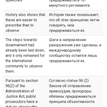
speeches.
придерживаться
10-
минутного регламента.
History also shows that
История также показывает,
these are easier to
что об этих принципах легче
prescribe than to
говорить, чем
observe
.
придерживаться
их.
The steps towards
Шаги в направлении
disarmament had
разоружения уже сделаны, и
already been laid down,
международному
and it only remained for
сообществу остается лишь
the international
придерживаться
их.
community to
observe
them.
Pursuant to section
Согласно статье 96 (2)
96(2) of the
Закона об отправлении
Administration of
правосудия, прокуроры
Justice Act, public
обязаны
придерживаться
prosecutors have a
принципа объективности.
duty to
observe
the