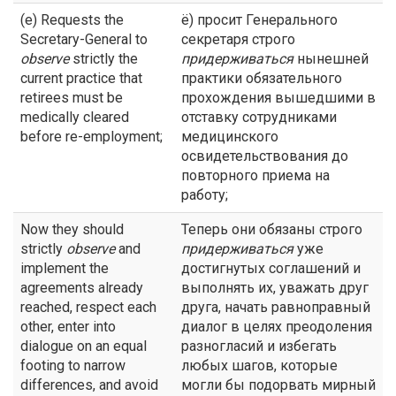
(e) Requests the
ё) просит Генерального
Secretary-General to
секретаря строго
observe
strictly the
придерживаться
нынешней
current practice that
практики обязательного
retirees must be
прохождения вышедшими в
medically cleared
отставку сотрудниками
before re-employment;
медицинского
освидетельствования до
повторного приема на
работу;
Now they should
Теперь они обязаны строго
strictly
observe
and
придерживаться
уже
implement the
достигнутых соглашений и
agreements already
выполнять их, уважать друг
reached, respect each
друга, начать равноправный
other, enter into
диалог в целях преодоления
dialogue on an equal
разногласий и избегать
footing to narrow
любых шагов, которые
differences, and avoid
могли бы подорвать мирный