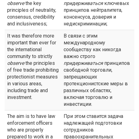
observe
the key
придерживаться
ключевых
principles of neutrality,
принципов нейтралитета,
consensus, credibility
консенсуса, доверия и
and inclusiveness;
недискриминации;
It was therefore more
В связи с этим
important than ever for
международному
the international
сообществу как никогда
community to strictly
важно строго
observe
the principles
придерживаться
принципов
of free trade prohibiting
свободной торговли,
protectionist measures
запрещающих
in various areas,
протекционистские меры в
including trade and
различных областях,
investment.
включая торговлю и
инвестиции.
The aim is to have law
При этом ставится задача
enforcement officers
надлежащей подготовки
who are properly
сотрудников
prepared to work in a
правоохранительных