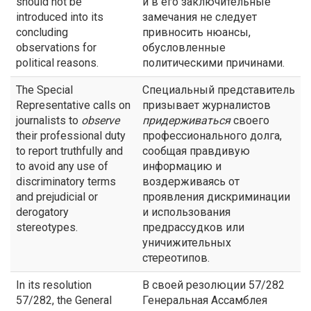
should not be
и в его заключительные
introduced into its
замечания не следует
concluding
привносить нюансы,
observations for
обусловленные
political reasons.
политическими причинами.
The Special
Специальный представитель
Representative calls on
призывает журналистов
journalists to
observe
придерживаться
своего
their professional duty
профессионального долга,
to report truthfully and
сообщая правдивую
to avoid any use of
информацию и
discriminatory terms
воздерживаясь от
and prejudicial or
проявления дискриминации
derogatory
и использования
stereotypes.
предрассудков или
уничижительных
стереотипов.
In its resolution
В своей резолюции 57/282
57/282, the General
Генеральная Ассамблея