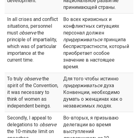
development.
национальное развитие
принимающей страны.
In all crises and conflict
Во всех кризисных и
situations, personnel
конфликтных ситуациях
must
observe
the
персонал должен
principle of impartiality,
придерживаться
принципа
which was of particular
беспристрастности, который
importance at the
приобретает особое
current time.
значение в настоящее
время.
To truly
observe
the
Для того чтобы истинно
spirit of the Convention,
придерживаться
духа
it was necessary to
Конвенции, необходимо
think of women as
думать о женщинах как о
independent beings.
независимых людях.
Secondly, I appeal to
Во-вторых, я призываю
delegations to
observe
делегации во время
the 10-minute limit on
выступлений