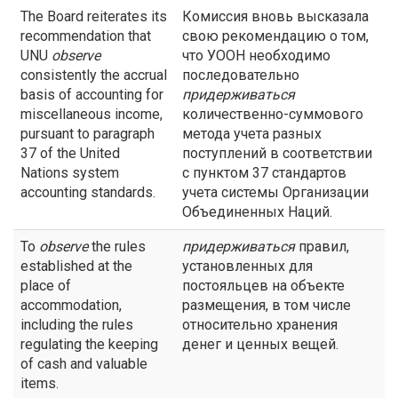
The Board reiterates its
Комиссия вновь высказала
recommendation that
свою рекомендацию о том,
UNU
observe
что УООН необходимо
consistently the accrual
последовательно
basis of accounting for
придерживаться
miscellaneous income,
количественно-суммового
pursuant to paragraph
метода учета разных
37 of the United
поступлений в соответствии
Nations system
с пунктом 37 стандартов
accounting standards.
учета системы Организации
Объединенных Наций.
To
observe
the rules
придерживаться
правил,
established at the
установленных для
place of
постояльцев на объекте
accommodation,
размещения, в том числе
including the rules
относительно хранения
regulating the keeping
денег и ценных вещей.
of cash and valuable
items.