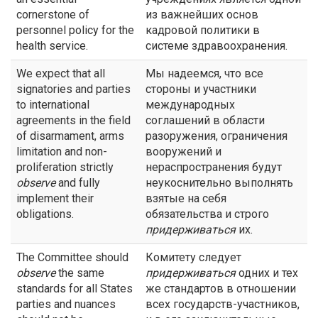
cornerstone of
из важнейших основ
personnel policy for the
кадровой политики в
health service.
системе здравоохранения.
We expect that all
Мы надеемся, что все
signatories and parties
стороны и участники
to international
международных
agreements in the field
соглашений в области
of disarmament, arms
разоружения, ограничения
limitation and non-
вооружений и
proliferation strictly
нераспространения будут
observe
and fully
неукоснительно выполнять
implement their
взятые на себя
obligations.
обязательства и строго
придерживаться
их.
The Committee should
Комитету следует
observe
the same
придерживаться
одних и тех
standards for all States
же стандартов в отношении
parties and nuances
всех государств-участников,