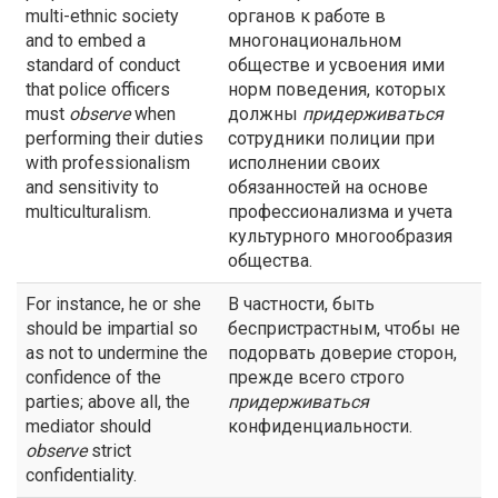
multi-ethnic society
органов к работе в
and to embed a
многонациональном
standard of conduct
обществе и усвоения ими
that police officers
норм поведения, которых
must
observe
when
должны
придерживаться
performing their duties
сотрудники полиции при
with professionalism
исполнении своих
and sensitivity to
обязанностей на основе
multiculturalism.
профессионализма и учета
культурного многообразия
общества.
For instance, he or she
В частности, быть
should be impartial so
беспристрастным, чтобы не
as not to undermine the
подорвать доверие сторон,
confidence of the
прежде всего строго
parties; above all, the
придерживаться
mediator should
конфиденциальности.
observe
strict
confidentiality.