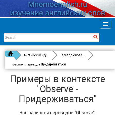
Mnemoenglish.ru
изучение английских слов
Toggl
navig
Английский - русский
Перевод слова
Observe
Вариант перевода
Придерживаться
Примеры в контексте
"Observe -
Придерживаться"
Все варианты переводов "Observe":