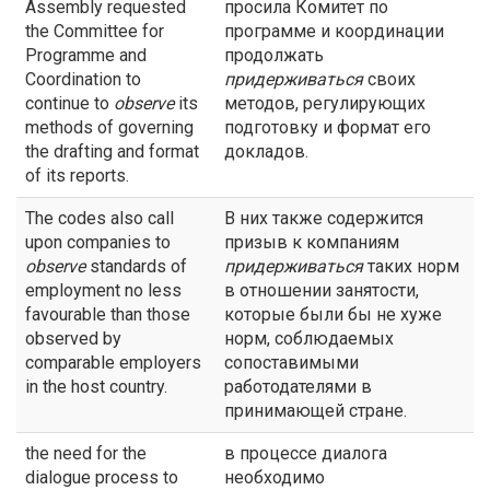
Assembly requested
просила Комитет по
the Committee for
программе и координации
Programme and
продолжать
Coordination to
придерживаться
своих
continue to
observe
its
методов, регулирующих
methods of governing
подготовку и формат его
the drafting and format
докладов.
of its reports.
The codes also call
В них также содержится
upon companies to
призыв к компаниям
observe
standards of
придерживаться
таких норм
employment no less
в отношении занятости,
favourable than those
которые были бы не хуже
observed by
норм, соблюдаемых
comparable employers
сопоставимыми
in the host country.
работодателями в
принимающей стране.
the need for the
в процессе диалога
dialogue process to
необходимо