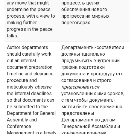
any move that might
процесс, в целях
undermine the peace
обеспечения нового
process, with a view to
прогресса на мирных
making further
переговорах.
progress in the peace
talks.
Author departments
Департаменты-составители
should carefully work
должны тщательно
out an internal
продумывать внутренний
document preparation
график подготовки
timeline and clearance
документа и процедуру его
procedure and
согласования и строго
meticulously
observe
придерживаться
the internal deadlines
установленных ими сроков,
so that documents can
с тем чтобы документы
be submitted to the
могли быть своевременно
Department for General
представлены
Assembly and
Департаменту по делам
Conference
Генеральной Ассамблеи и
Management in a timely
конференционному