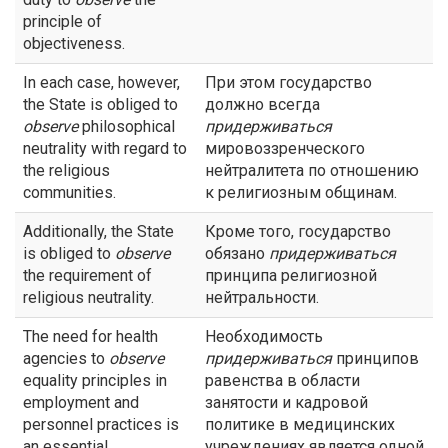
principle of
objectiveness.
In each case, however,
При этом государство
the State is obliged to
должно всегда
observe
philosophical
придерживаться
neutrality with regard to
мировоззренческого
the religious
нейтралитета по отношению
communities.
к религиозным общинам.
Additionally, the State
Кроме того, государство
is obliged to
observe
обязано
придерживаться
the requirement of
принципа религиозной
religious neutrality.
нейтральности.
The need for health
Необходимость
agencies to
observe
придерживаться
принципов
equality principles in
равенства в области
employment and
занятости и кадровой
personnel practices is
политике в медицинских
an essential
учреждениях является одной