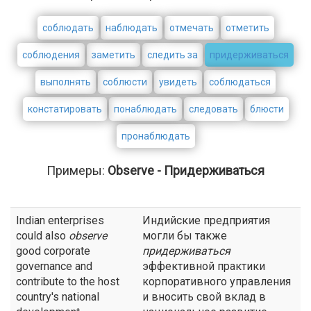
соблюдать
наблюдать
отмечать
отметить
соблюдения
заметить
следить за
придерживаться
выполнять
соблюсти
увидеть
соблюдаться
констатировать
понаблюдать
следовать
блюсти
пронаблюдать
Примеры:
Observe - Придерживаться
Indian enterprises
Индийские предприятия
could also
observe
могли бы также
good corporate
придерживаться
governance and
эффективной практики
contribute to the host
корпоративного управления
country's national
и вносить свой вклад в