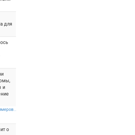
а для
лось
о
ни
ормы,
ы и
ение
меров...
ит о