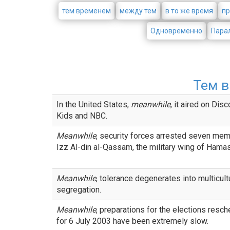
тем временем
между тем
в то же время
пр
Одновременно
Пара
Тем 
In the United States,
meanwhile
, it aired on Dis
Kids and NBC.
Meanwhile
, security forces arrested seven me
Izz Al-din al-Qassam, the military wing of Hamas
Meanwhile
, tolerance degenerates into multicult
segregation.
Meanwhile
, preparations for the elections resc
for 6 July 2003 have been extremely slow.