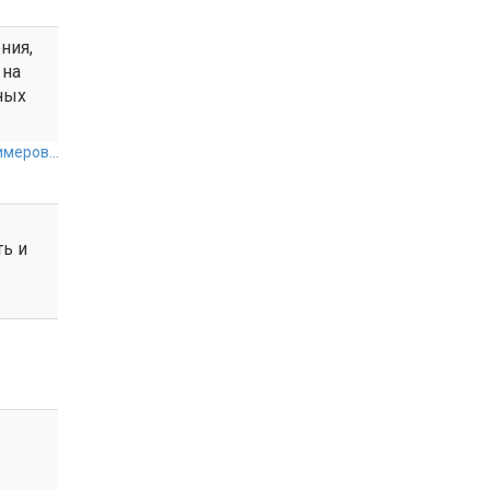
ния,
 на
ных
меров...
ь и