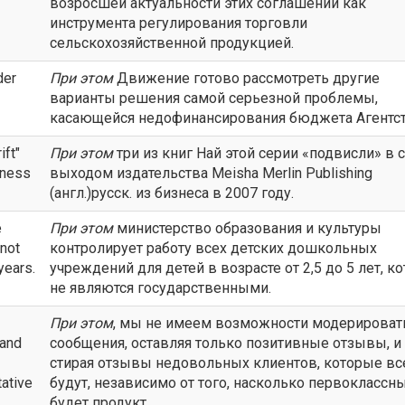
возросшей актуальности этих соглашений как
инструмента регулирования торговли
сельскохозяйственной продукцией.
der
При этом
Движение готово рассмотреть другие
варианты решения самой серьезной проблемы,
касающейся недофинансирования бюджета Агентст
ift"
При этом
три из книг Най этой серии «подвисли» в 
iness
выходом издательства Meisha Merlin Publishing
(англ.)русск. из бизнеса в 2007 году.
e
При этом
министерство образования и культуры
 not
контролирует работу всех детских дошкольных
years.
учреждений для детей в возрасте от 2,5 до 5 лет, к
не являются государственными.
При этом
, мы не имеем возможности модерироват
 and
сообщения, оставляя только позитивные отзывы, и
стирая отзывы недовольных клиентов, которые вс
tative
будут, независимо от того, насколько первоклассн
будет продукт.