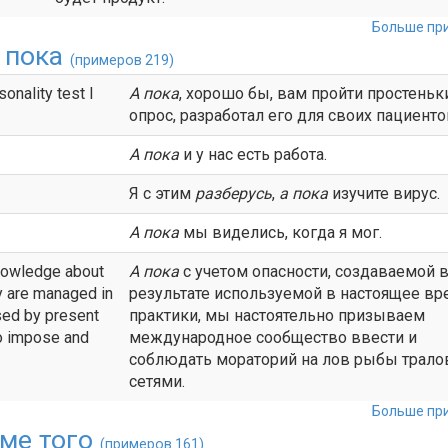
Больше при
 пока
(примеров 219)
sonality test I
А пока
, хорошо бы, вам пройти простеньк
опрос, разработал его для своих пациенто
А пока
и у нас есть работа.
Я с этим
разберусь
,
а пока
изучите вирус.
А пока
мы виделись, когда я мог.
nowledge about
А
пока
с учетом опасности, создаваемой 
y are managed in
результате используемой в настоящее вр
osed by present
практики, мы настоятельно призываем
to impose and
международное сообщество ввести и
соблюдать мораторий на лов рыбы трал
сетями.
Больше при
ме того
(примеров 161)