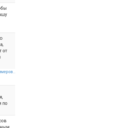
обы
ашу
ию
а,
 от
и
меров...
я,
и по
сов
чным.