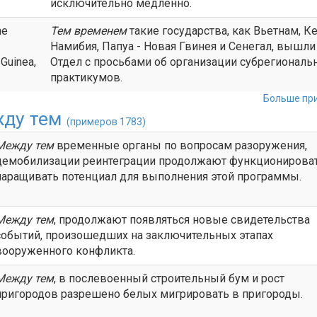
исключительно медленно.
he
Тем временем
такие государства, как Вьетнам, Ке
Намибия, Папуа - Новая Гвинея и Сенегал, вышли
Guinea,
Отдел с просьбами об организации субрегиональ
практикумов.
Больше при
ду тем
(примеров 1783)
Между тем
временные органы по вопросам разоружения,
демобилизации реинтеграции продолжают функционироват
наращивать потенциал для выполнения этой программы.
Между тем
, продолжают появляться новые свидетельства
событий, произошедших на заключительных этапах
вооруженного конфликта.
Между тем
, в послевоенный строительный бум и рост
пригородов разрешено белых мигрировать в пригороды.