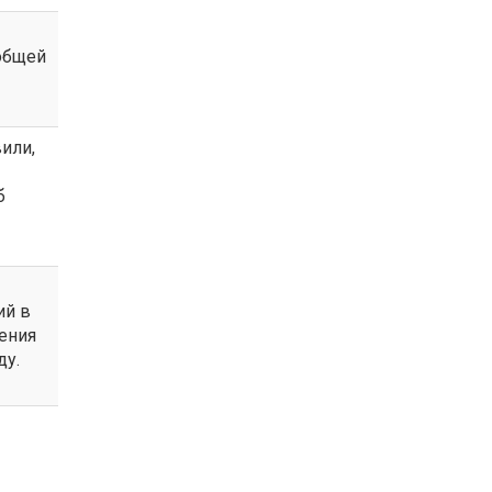
общей
или,
б
ий в
ения
ду.