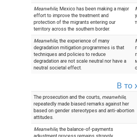
Meanwhile
, Mexico has been making a major
effort to improve the treatment and
protection of the migrants entering our
territory across the southern border.
Meanwhile
, the experience of many
degradation mitigation programmes is that
techniques and policies to reduce
degradation are not scale neutral nor have a
neutral societal effect.
В то
The prosecution and the courts,
meanwhile
,
repeatedly made biased remarks against her
based on gender stereotypes and anti-abortion
attitudes.
Meanwhile
, the balance-of-payments
adjustment process remains strongly