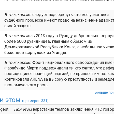
В то же
время
следует подчеркнуть, что все участники
судебного процесса имеют право на назначение адвокат
своей защиты.
В то же время
в 2013 году в Руанду добровольно верну
более 6000 руандийцев, главным образом из
Демократической Республики Конго, а небольшое числ
беженцев вернулось из Уганды.
В то же время
Фронт национального освобождения име
Фарабундо Марти поддерживали те, кто считал, что реф
проводящиеся правящей партией, не приносят им польз
критиковали ARENA за высокую преступность и замедл
экономического роста.
Больше при
и этом
(примеров 331)
ggest
При этом
нарастание темпов заключения РТС говор