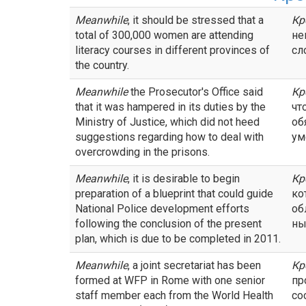
Meanwhile
, it should be stressed that a
Кр
total of 300,000 women are attending
не
literacy courses in different provinces of
сл
the country.
Meanwhile
the Prosecutor's Office said
Кр
that it was hampered in its duties by the
чт
Ministry of Justice, which did not heed
об
suggestions regarding how to deal with
ум
overcrowding in the prisons.
Meanwhile
, it is desirable to begin
Кр
preparation of a blueprint that could guide
ко
National Police development efforts
об
following the conclusion of the present
ны
plan, which is due to be completed in 2011.
Meanwhile
, a joint secretariat has been
Кр
formed at WFP in Rome with one senior
пр
staff member each from the World Health
со