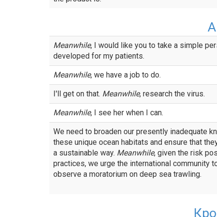
А
Meanwhile
, I would like you to take a simple per
developed for my patients.
Meanwhile
, we have a job to do.
I'll get on that.
Meanwhile
, research the virus.
Meanwhile
, I see her when I can.
We need to broaden our presently inadequate k
these unique ocean habitats and ensure that the
a sustainable way.
Meanwhile
, given the risk p
practices, we urge the international community 
observe a moratorium on deep sea trawling.
Кро