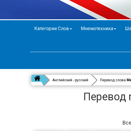
Категории Слов
Мнемотехника
Ша
Английский - русский
Перевод слова
Me
Перевод 
Все