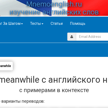
Mnemoenglish.ru
изучение английских слов
г За Шагом
Тесты
Статьи
Помощь
anwhile
meanwhile с английского н
с примерами в контексте
 варианты переводов: