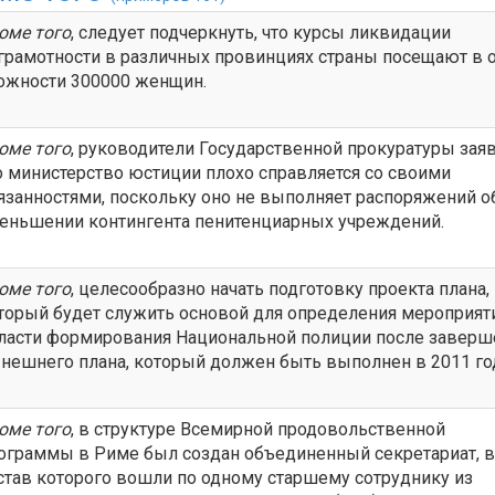
оме того
, следует подчеркнуть, что курсы ликвидации
грамотности в различных провинциях страны посещают в 
ожности 300000 женщин.
оме того
, руководители Государственной прокуратуры заяв
о министерство юстиции плохо справляется со своими
язанностями, поскольку оно не выполняет распоряжений о
еньшении контингента пенитенциарных учреждений.
оме того
, целесообразно начать подготовку проекта плана,
торый будет служить основой для определения мероприят
ласти формирования Национальной полиции после заверш
нешнего плана, который должен быть выполнен в 2011 го
оме того
, в структуре Всемирной продовольственной
ограммы в Риме был создан объединенный секретариат, в
став которого вошли по одному старшему сотруднику из