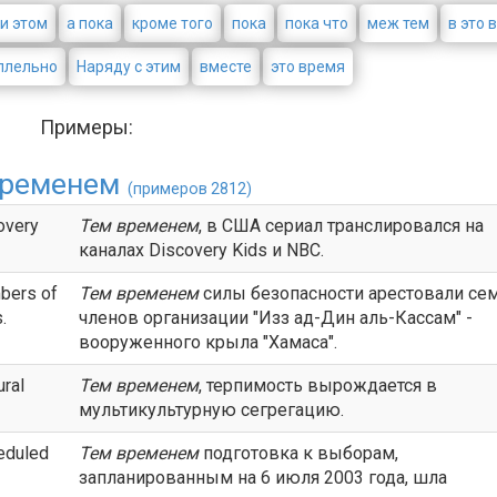
и этом
а пока
кроме того
пока
пока что
меж тем
в это 
ллельно
Наряду с этим
вместе
это время
Примеры:
временем
(примеров 2812)
covery
Тем временем
, в США сериал транслировался на
каналах Discovery Kids и NBC.
mbers of
Тем временем
силы безопасности арестовали се
.
членов организации "Изз ад-Дин аль-Кассам" -
вооруженного крыла "Хамаса".
ural
Тем временем
, терпимость вырождается в
мультикультурную сегрегацию.
heduled
Тем временем
подготовка к выборам,
запланированным на 6 июля 2003 года, шла