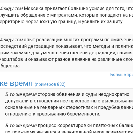
Между тем
Мексика прилагает большие усилия для того, чт
улучшить обращение с мигрантами, которые попадают на н
территорию через южную границу, и усилить их защиту.
Между тем
опыт реализации многих программ по смягчен
последствий деградации показывает, что методы и политик
применяемые для уменьшения степени деградации, зависят
масштабов и оказывают разное влияние на различные сло
общества.
Больше при
 же время
(примеров 832)
В то же время
сторона обвинения и суды неоднократно
допускали в отношении нее пристрастные высказывани
основанные на гендерных стереотипах и предубеждени
отношению к прерыванию беременности.
В то же время
процесс корректировки платежных балан
по-прежнему является в значительной мере асимметри