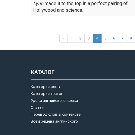
Lynn
made it to the top in a perfect pairing of
Hollywood and science.
«
1
2
3
4
5
6
7
8
КАТАЛОГ
Категории слов
Категории тестов
Уроки английского языка
Статьи
Перевод слов в контексте
Все времена английского