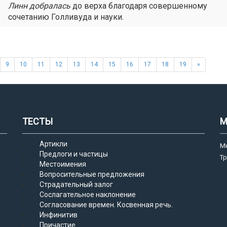
Линн
добралась
до верха благодаря совершенному
сочетанию Голливуда и науки.
9
10
11
12
13
14
15
16
17
18
19
»
ТЕСТЫ
М
Артикли
М
Предлоги и частицы
Т
Местоимения
Вопросительные предложения
Страдательный залог
Сослагательное наклонение
Согласование времен. Косвенная речь.
Инфинитив
Причастие