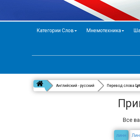
Категории Слов
Мнемотехника
Ша
Английский - русский
Перевод слова
Ly
При
Все ва
линн
Лин