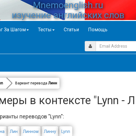
Mnemoenglish.ru
изучение английских слов
г За Шагом
Тесты
Статьи
Помощь
nn
Вариант перевода
Линн
меры в контексте "Lynn - Л
рианты переводов "Lynn":
на
Лин
Линном
Линну
Lynn