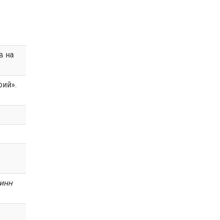
в на
ий».
инн