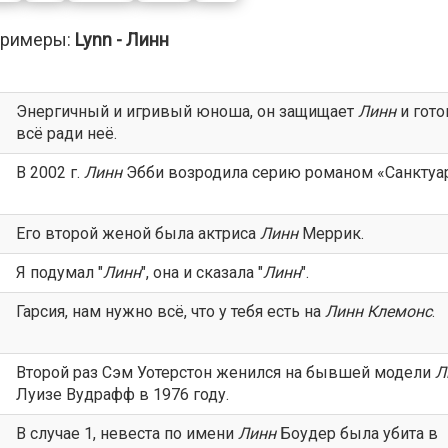
римеры:
Lynn - Линн
Энергичный и игривый юноша, он защищает
Линн
и гото
всё ради неё.
В 2002 г.
Линн
Эбби возродила серию романом «Санктуар
Его второй женой была актриса
Линн
Меррик.
Я подумал "
Линн
", она и сказала "
Линн
".
Гарсия, нам нужно всё, что у тебя есть на
Линн
Клемонс
.
Второй раз Сэм Уотерстон женился на бывшей модели
Л
Луизе Вудрафф в 1976 году.
В случае 1, невеста по имени
Линн
Боудер была убита в