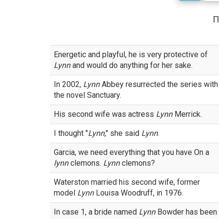
П
Energetic and playful, he is very protective of
Lynn
and would do anything for her sake.
In 2002,
Lynn
Abbey resurrected the series with
the novel Sanctuary.
His second wife was actress
Lynn
Merrick.
I thought "
Lynn
," she said
Lynn
.
Garcia, we need everything that you have On a
lynn
clemons.
Lynn
clemons?
Waterston married his second wife, former
model
Lynn
Louisa Woodruff, in 1976.
In case 1, a bride named
Lynn
Bowder has been