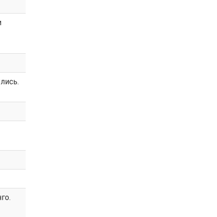
и
лись.
го.