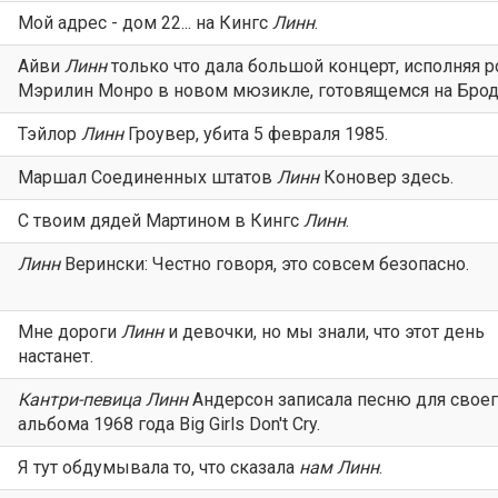
Мой адрес - дом 22... на Кингс
Линн
.
Айви
Линн
только что дала большой концерт, исполняя р
Мэрилин Монро в новом мюзикле, готовящемся на Брод
Тэйлор
Линн
Гроувер, убита 5 февраля 1985.
Маршал Соединенных штатов
Линн
Коновер здесь.
С твоим дядей Мартином в Кингс
Линн
.
Линн
Верински: Честно говоря, это совсем безопасно.
Мне дороги
Линн
и девочки, но мы знали, что этот день
настанет.
Кантри-певица
Линн
Андерсон записала песню для свое
альбома 1968 года Big Girls Don't Cry.
Я тут обдумывала то, что сказала
нам
Линн
.