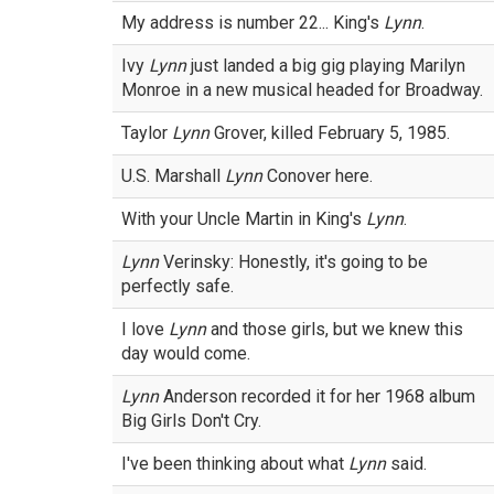
My address is number 22... King's
Lynn
.
Ivy
Lynn
just landed a big gig playing Marilyn
Monroe in a new musical headed for Broadway.
Taylor
Lynn
Grover, killed February 5, 1985.
U.S. Marshall
Lynn
Conover here.
With your Uncle Martin in King's
Lynn
.
Lynn
Verinsky: Honestly, it's going to be
perfectly safe.
I love
Lynn
and those girls, but we knew this
day would come.
Lynn
Anderson recorded it for her 1968 album
Big Girls Don't Cry.
I've been thinking about what
Lynn
said.