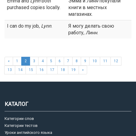
Emma and
Lynn
both
Эмма и
Линн
покупали
purchased copies locally.
книги в местных
магазинах.
I can do my job,
Lynn
.
Я могу делать свою
работу,
Линн
.
«
1
2
3
4
5
6
7
8
9
10
11
12
13
14
15
16
17
18
19
»
КАТАЛОГ
Категории слов
Категории тестов
Уроки английского языка