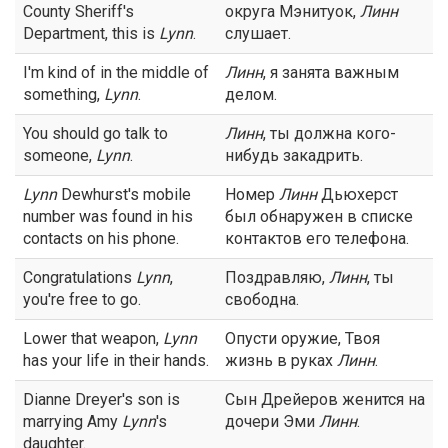
County Sheriff's
округа Мэнитуок,
Линн
Department, this is
Lynn
.
слушает.
I'm kind of in the middle of
Линн
, я занята важным
something,
Lynn
.
делом.
You should go talk to
Линн
, ты должна кого-
someone,
Lynn
.
нибудь закадрить.
Lynn
Dewhurst's mobile
Номер
Линн
Дьюхерст
number was found in his
был обнаружен в списке
contacts on his phone.
контактов его телефона.
Congratulations
Lynn
,
Поздравляю,
Линн
, ты
you're free to go.
свободна.
Lower that weapon,
Lynn
Опусти оружие, Твоя
has your life in their hands.
жизнь в руках
Линн
.
Dianne Dreyer's son is
Сын Дрейеров женится на
marrying Amy
Lynn
's
дочери Эми
Линн
.
daughter.