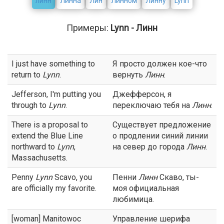
линн
Линна
Лин
Линном
Линну
Lynn
Примеры:
Lynn - Линн
I just have something to
Я просто должен кое-что
return to
Lynn
.
вернуть
Линн
.
Jefferson, I'm putting you
Джефферсон, я
through to
Lynn
.
переключаю тебя на
Линн
.
There is a proposal to
Существует предложение
extend the Blue Line
о продлении синий линии
northward to
Lynn
,
на север до города
Линн
.
Massachusetts.
Penny
Lynn
Scavo, you
Пенни
Линн
Скаво, ты-
are officially my favorite.
моя официальная
любимица.
[woman] Manitowoc
Управление шерифа