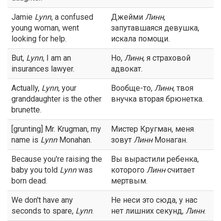
Jamie
Lynn
, a confused
Джейми
Линн
,
young woman, went
запутавшаяся девушка,
looking for help.
искала помощи.
But,
Lynn
, I am an
Но,
Линн
, я страховой
insurances lawyer.
адвокат.
Actually,
Lynn
, your
Вообще-то,
Линн
, твоя
granddaughter is the other
внучка вторая брюнетка.
brunette.
[grunting] Mr. Krugman, my
Мистер Кругман, меня
name is
Lynn
Monahan.
зовут
Линн
Монаган.
Because you're raising the
Вы вырастили ребенка,
baby you told
Lynn
was
которого
Линн
считает
born dead.
мертвым.
We don't have any
Не неси это сюда, у нас
seconds to spare,
Lynn
.
нет лишних секунд,
Линн
.