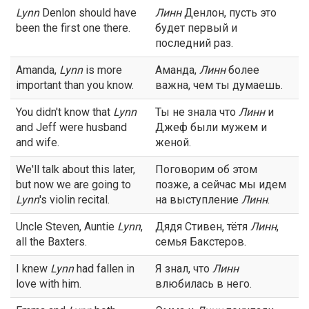
Lynn
Denlon should have
Линн
Денлон, пусть это
been the first one there.
будет первый и
последний раз.
Amanda,
Lynn
is more
Аманда,
Линн
более
important than you know.
важна, чем ты думаешь.
You didn't know that
Lynn
Ты не знала что
Линн
и
and Jeff were husband
Джеф были мужем и
and wife.
женой.
We'll talk about this later,
Поговорим об этом
but now we are going to
позже, а сейчас мы идем
Lynn
's violin recital.
на выступление
Линн
.
Uncle Steven, Auntie
Lynn
,
Дядя Стивен, тётя
Линн
,
all the Baxters.
семья Бакстеров.
I knew
Lynn
had fallen in
Я знал, что
Линн
love with him.
влюбилась в него.