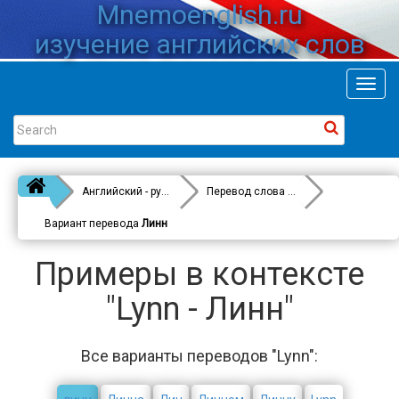
Mnemoenglish.ru
изучение английских слов
Toggl
navig
Английский - русский
Перевод слова
Lynn
Вариант перевода
Линн
Примеры в контексте
"Lynn - Линн"
Все варианты переводов "Lynn":