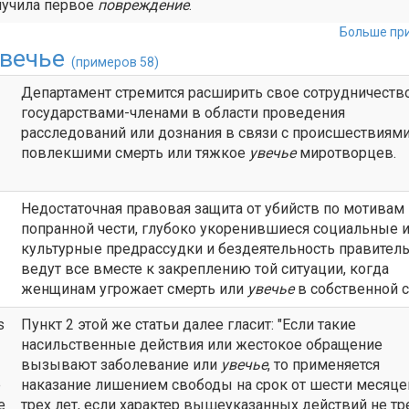
лучила первое
повреждение
.
Больше при
вечье
(примеров 58)
Департамент стремится расширить свое сотрудничество
государствами-членами в области проведения
расследований или дознания в связи с происшествиями
повлекшими смерть или тяжкое
увечье
миротворцев.
Недостаточная правовая защита от убийств по мотивам
попранной чести, глубоко укоренившиеся социальные 
культурные предрассудки и бездеятельность правител
ведут все вместе к закреплению той ситуации, когда
женщинам угрожает смерть или
увечье
в собственной с
s
Пункт 2 этой же статьи далее гласит: "Если такие
насильственные действия или жестокое обращение
вызывают заболевание или
увечье
, то применяется
e
наказание лишением свободы на срок от шести месяце
e
трех лет, если характер вышеуказанных действий не тр