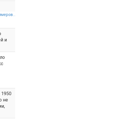
меров...
о
й и
ало
кс
 1950
о не
ми,