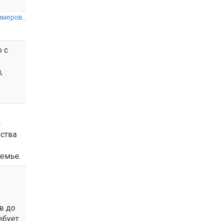
меров...
 с
,
и
ьства
емье.
в до
ебует