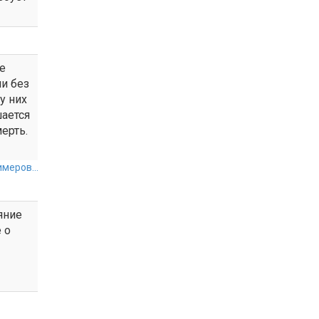
е
ии без
у них
шается
ерть.
меров...
яние
 о