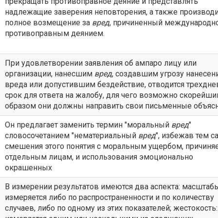
прекращать противоправное деяние и представлять
надлежащие заверения неповторения, а также производ
полное возмещение за
вред
, причиненный международн
противоправным деянием.
При удовлетворении заявления об ампаро лицу или
организации, нанесшим
вред
, создавшим угрозу нанесен
вреда или допустившим бездействие, отводится трехдн
срок для ответа на жалобу, для чего возможно скорейш
образом они должны направить свои письменные объясн
Он предлагает заменить термин "моральный
вред
"
словосочетанием "нематериальный
вред
", избежав тем 
смешения этого понятия с моральным ущербом, причин
отдельным лицам, и использования эмоционально
окрашенных
В измерении результатов имеются два аспекта: масштабы
измеряется либо по распространенности и по количеству
случаев, либо по одному из этих показателей; жестокость: