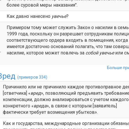
более суровой меры наказания".
Как давно нанесено
увечье
?
Примером тому может служить Закон о насилии в семь
1999 года, поскольку он разрешает сотрудникам полиц
соответствующего ордера входить в помещения, когда 
имеется достаточно оснований полагать, что там совер
r
насилие, которое может повлечь за
собой
увечье
или см
Больше при
Вред
(примеров 334)
Причинило или не причинило каждое противоправное де
[ответчика] «
вред
», позволяющий предъявить требование
компенсации, должно анализироваться с учетом каждого
конкретного «
вреда
», в связи с которым [заявитель]
фактически требует возмещения убытков».
Как и государства, международные организации обязаны