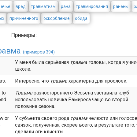
вечье
вред
травматизм
рана
травмирования
ранены
р
ых
причиненного
оскорбление
обида
Примеры:
равма
(примеров 394)
У меня была серьёзная
травма
головы, когда я учил
школе.
as.
Интересно, что
травма
характерна для прослоек.
 to
Травма
разностороннего Эссьена заставила клуб
ond
использовать новичка Рамиреса чаще во второй
половине сезона.
aw or
У субъекта своего рода
травма
челюсти или голосо
e
связок, полученная, скорее всего, в результате того, 
сделали эти клиенты.