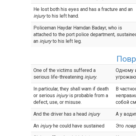
He lost both his eyes and has a fracture and an
injury
to his left hand.
Policeman Haydar Hamdan Badayr, who is
attached to the port police department, sustaine
an
injury
to his left leg.
Пов
One of the victims suffered a
Одному 
serious life-threatening
injury
.
угрожаю
In particular, they shall warn if death
В частно
or serious
injury
is probable from a
неправи
defect, use, or misuse.
собой с
And the driver has a head
injury
А у води
An
injury
he could have sustained
Это
пов