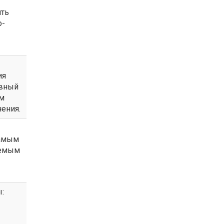
ить
о-
ия
евный
им
ения.
самым
яемым
: