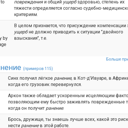
 to
повреждения
и общий
ущерб
здоровью, степень их
тяжести определяется согласно судебно-медицинс
критериям.
В целом признается, что присуждение компенсации 
ущерб
не должно приводить к ситуации "двойного
ry by
взыскания", т.е.
mage
Больше при
анение
(примеров 115)
Синх получил лёгкое
ранение
, в Кот-д'Ивуаре, в Африке
когда его грузовик перевернулся.
Аркон также обладает ускоренным исцеляющим факто
позволяющим ему быстро заживлять поврежденные т
когда он получит
ранение
.
e
Брось, дружище, ты знаешь лучше всех, какой это риск
нести
ранение
в этой работе.