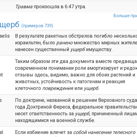
Травма
произошла в 6:47 утра.
Больше при
щерб
(примеров 739)
aelis
В результате ракетных обстрелов погибло нескольк
израильтян, было
ранено
множество мирных жителе
нанесен существенный
ущерб
имуществу.
Таким образом эти два документа вместе предвещ
современном понимании роли амортизирует и редо
nt
отзывы здесь, видимо, важно для обоих растений и
животных, устойчивость к патогенам и реакция
клеточного
повреждения
или
ущерб
.
s
По доктрине, названной в решении Верховного суда
года Доктриной Фереса, федеральное правительств
несет ответственность за
ущерб
, причиненный лица
находящимися на военной службе.
al
Если избиение влечет за
собой нанесение телесного