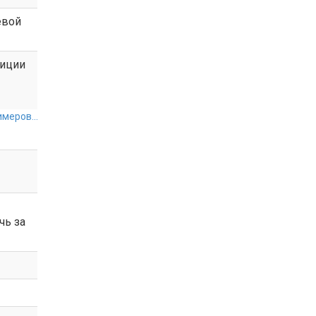
вой
лиции
меров...
чь за