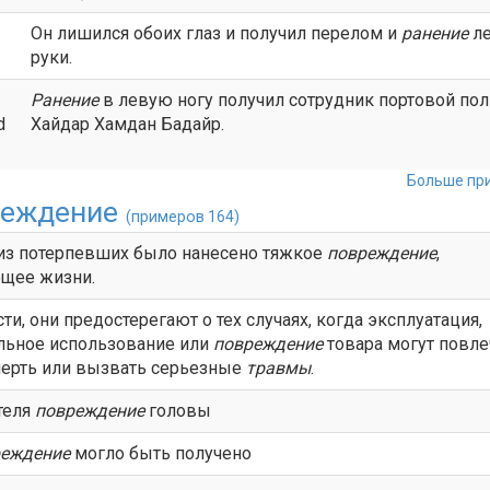
Он лишился обоих глаз и получил перелом и
ранение
ле
руки.
Ранение
в левую ногу получил сотрудник портовой по
d
Хайдар Хамдан Бадайр.
Больше при
реждение
(примеров 164)
из потерпевших было нанесено тяжкое
повреждение
,
щее жизни.
сти, они предостерегают о тех случаях, когда эксплуатация,
льное использование или
повреждение
товара могут повле
мерть или вызвать серьезные
травмы
.
теля
повреждение
головы
реждение
могло быть получено