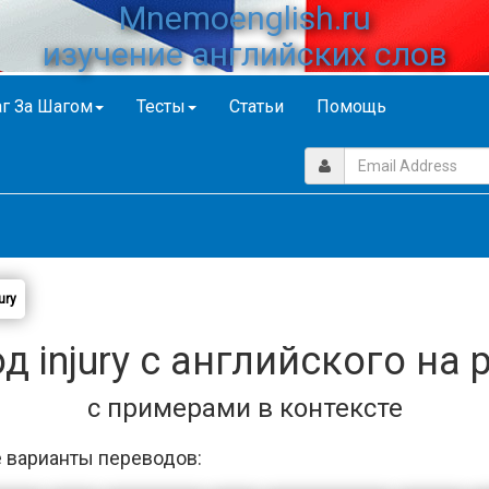
Mnemoenglish.ru
изучение английских слов
г За Шагом
Тесты
Статьи
Помощь
ury
д injury с английского на 
с примерами в контексте
 варианты переводов: