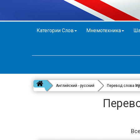
Категории Слов
Мнемотехника
Ша
Английский - русский
Перевод слова
Inj
Перево
Все