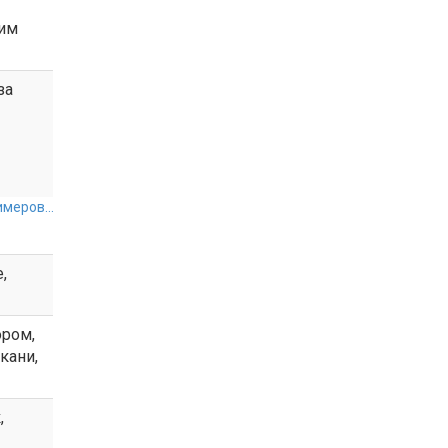
ким
за
меров...
,
ром,
кани,
,