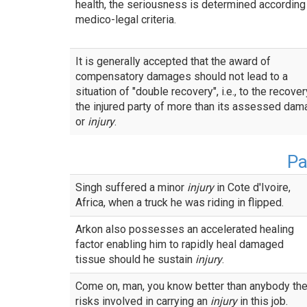
health, the seriousness is determined according
medico-legal criteria.
It is generally accepted that the award of
compensatory damages should not lead to a
situation of "double recovery", i.e., to the recove
the injured party of more than its assessed da
or
injury
.
Р
Singh suffered a minor
injury
in Cote d'Ivoire,
Africa, when a truck he was riding in flipped.
Arkon also possesses an accelerated healing
factor enabling him to rapidly heal damaged
tissue should he sustain
injury
.
Come on, man, you know better than anybody th
risks involved in carrying an
injury
in this job.