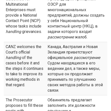
Multinational
ОЭСР для
Enterprises must
многонациональных
provide a National
предприятий, должны создать
Contact Point (NCP)
у себя Национальный
whose tasks include
контактный центр (НКЦ), в
handling
grievances.
задачи которого входит
рассмотрение
жалоб.
CANZ welcomes the
Канада, Австралия и Новая
Court's official
Зеландия приветствуют
handling
of the
официальное
рассмотрение
cases before it and
Судом находящихся в его
the steps it continues
ведении дел, а также меры,
to take to improve its
которые он продолжает
working methods in
принимать по улучшению
that regard.
своих методов работы в этой
связи.
The Prosecutor
Обвинитель предлагает
proposes to fill these
заполнить эти должности
posts with
опытными и