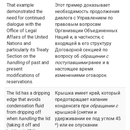
That example
Этот пример доказывает
demonstrated the
необходимость продолжения
need for continued
диалога с Управлением по
dialogue with the
правовым вопросам
Office of Legal
Организации Объединенных
Affairs of the United
Наций и, в частности, с
Nations and
входящей в его структуру
particularly its Treaty
Договорной секцией по
Section on the
вопросу об
обращении с
handling
of past and
поступавшими
ранее и в
present
настоящее время
modifications of
изменениями оговорок.
reservations.
The lid has a dripping
Крышка имеет край, который
edge that avoids
предотвращает капание
condensation fluid
конденсата при
обращении с
from dripping off
крышкой (снятии и
when
handling
the lid
удерживании ее под углом 45
(taking it off and
º) или ее опускании.