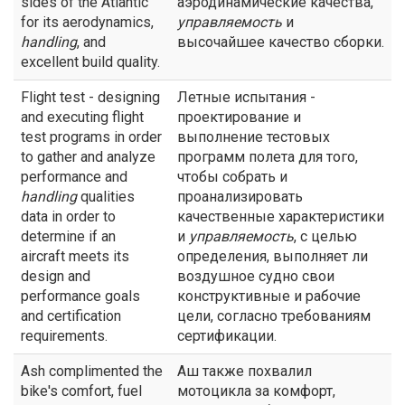
sides of the Atlantic
аэродинамические качества,
for its aerodynamics,
управляемость
и
handling
, and
высочайшее качество сборки.
excellent build quality.
Flight test - designing
Летные испытания -
and executing flight
проектирование и
test programs in order
выполнение тестовых
to gather and analyze
программ полета для того,
performance and
чтобы собрать и
handling
qualities
проанализировать
data in order to
качественные характеристики
determine if an
и
управляемость
, с целью
aircraft meets its
определения, выполняет ли
design and
воздушное судно свои
performance goals
конструктивные и рабочие
and certification
цели, согласно требованиям
requirements.
сертификации.
Ash complimented the
Аш также похвалил
bike's comfort, fuel
мотоцикла за комфорт,