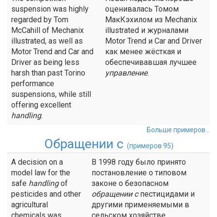
suspension was highly
оценивалась Томом
regarded by Tom
МакКэхилом из Mechanix
McCahill of Mechanix
illustrated и журналами
illustrated, as well as
Motor Trend и Car and Driver
Motor Trend and Car and
как менее жёсткая и
Driver as being less
обеспечивавшая лучшее
harsh than past Torino
управление
.
performance
suspensions, while still
offering excellent
handling
.
Больше примеров...
Обращении с
(примеров 95)
A decision on a
В 1998 году было принято
model law for the
постановление о типовом
safe
handling
of
законе о безопасном
pesticides and other
обращении с
пестицидами и
agricultural
другими применяемыми в
chemicals was
сельском хозяйстве