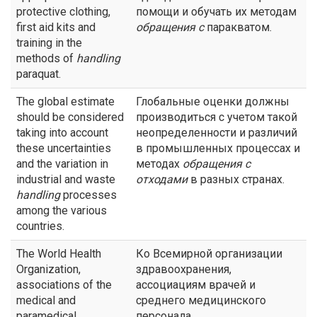
protective clothing,
помощи и обучать их методам
first aid kits and
обращения с
паракватом.
training in the
methods of
handling
paraquat.
The global estimate
Глобальные оценки должны
should be considered
производиться с учетом такой
taking into account
неопределенности и различий
these uncertainties
в промышленных процессах и
and the variation in
методах
обращения с
industrial and waste
отходами
в разных странах.
handling
processes
among the various
countries.
The World Health
Ко Всемирной организации
Organization,
здравоохранения,
associations of the
ассоциациям врачей и
medical and
среднего медицинского
paramedical
персонала,