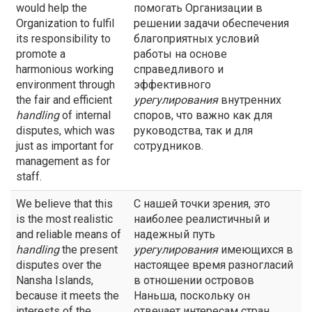
would help the
помогать Организации в
Organization to fulfil
решении задачи обеспечения
its responsibility to
благоприятных условий
promote a
работы на основе
harmonious working
справедливого и
environment through
эффективного
the fair and efficient
урегулирования
внутренних
handling
of internal
споров, что важно как для
disputes, which was
руководства, так и для
just as important for
сотрудников.
management as for
staff.
We believe that this
С нашей точки зрения, это
is the most realistic
наиболее реалистичный и
and reliable means of
надежный путь
handling
the present
урегулирования
имеющихся в
disputes over the
настоящее время разногласий
Nansha Islands,
в отношении островов
because it meets the
Наньша, поскольку он
interests of the
отвечает интересам стран