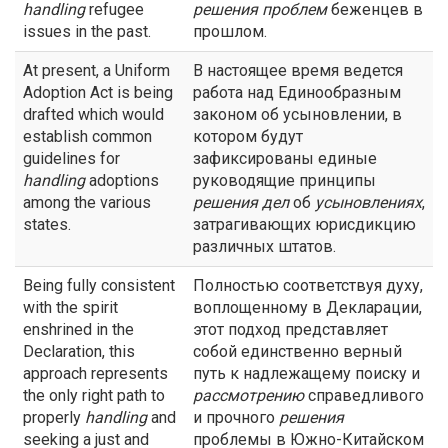
handling
refugee
решения
проблем
беженцев в
issues in the past.
прошлом.
At present, a Uniform
В настоящее время ведется
Adoption Act is being
работа над Единообразным
drafted which would
законом об усыновлении, в
establish common
котором будут
guidelines for
зафиксированы единые
handling
adoptions
руководящие принципы
among the various
решения
дел
об
усыновлениях
,
states.
затрагивающих юрисдикцию
различных штатов.
Being fully consistent
Полностью соответствуя духу,
with the spirit
воплощенному в Декларации,
enshrined in the
этот подход представляет
Declaration, this
собой единственно верный
approach represents
путь к надлежащему поиску и
the only right path to
рассмотрению
справедливого
properly
handling
and
и прочного
решения
seeking a just and
проблемы в Южно-Китайском