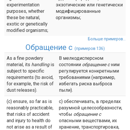
experimentation
экзотические или генетически
purposes, whether
модифицированные
these be natural,
организмы;
exotic or genetically
modified organisms;
Больше примеров...
Обращение с
(примеров 136)
As a fine powdery
В мелкодисперсном
material, its
handling
is
состоянии
обращение с
ним
subject to specific
регулируется конкретными
requirements (to avoid,
требованиями (например,
for example, the risk of
избегать риска выброса
dust releases).
пыли).
(c) ensure, so far as is
с) обеспечивать, в пределах
reasonably practicable,
разумной целесообразности,
that risks of accident
чтобы
обращение с
and injury to health do
опасными веществами, их
not arise as a result of
хранение, транспортировка,