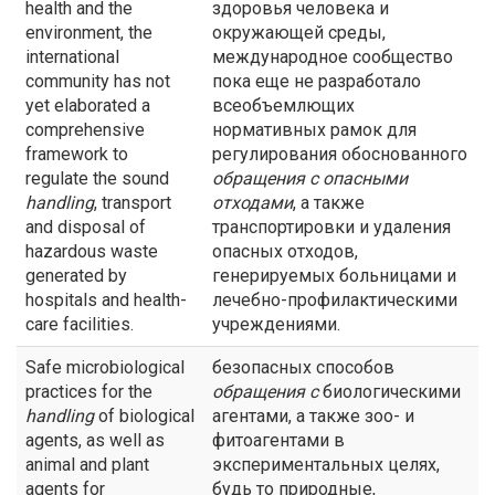
health and the
здоровья человека и
environment, the
окружающей среды,
international
международное сообщество
community has not
пока еще не разработало
yet elaborated a
всеобъемлющих
comprehensive
нормативных рамок для
framework to
регулирования обоснованного
regulate the sound
обращения с
опасными
handling
, transport
отходами
, а также
and disposal of
транспортировки и удаления
hazardous waste
опасных отходов,
generated by
генерируемых больницами и
hospitals and health-
лечебно-профилактическими
care facilities.
учреждениями.
Safe microbiological
безопасных способов
practices for the
обращения с
биологическими
handling
of biological
агентами, а также зоо- и
agents, as well as
фитоагентами в
animal and plant
экспериментальных целях,
agents for
будь то природные,