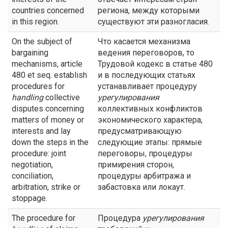
countries concerned
региона, между которыми
in this region.
существуют эти разногласия.
On the subject of
Что касается механизма
bargaining
ведения переговоров, то
mechanisms, article
Трудовой кодекс в статье 480
480 et seq. establish
и в последующих статьях
procedures for
устанавливает процедуру
handling
collective
урегулирования
disputes concerning
коллективных конфликтов
matters of money or
экономического характера,
interests and lay
предусматривающую
down the steps in the
следующие этапы: прямые
procedure: joint
переговоры, процедуры
negotiation,
примирения сторон,
conciliation,
процедуры арбитража и
arbitration, strike or
забастовка или локаут.
stoppage.
The procedure for
Процедура
урегулирования