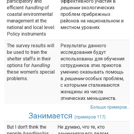
participatory and
эффективного участия в
efficient
handling
of
решении
экологических
coastal environmental
проблем прибрежных
management at the
районов на национальном и
national and local level.
местном уровнях.
Policy instruments
The survey results will
Результаты данного
be used to train the
исследования будут
shelter staffs in their
использованы для обучения
options for
handling
сотрудников этих приютов
these women's special
умению оказывать помощь
problems.
в
решении
особых проблем,
с которыми сталкиваются
женщины из числа
этнических меньшинств.
Больше примеров...
Занимается
(примеров 117)
But I don't think the
Не думаю, что те, кто
people
handling
his
занимается
его делом,