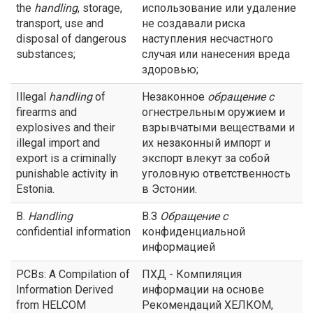
the
handling
, storage,
использование или удаление
transport, use and
не создавали риска
disposal of dangerous
наступления несчастного
substances;
случая или нанесения вреда
здоровью;
Illegal
handling
of
Незаконное
обращение с
firearms and
огнестрельным оружием и
explosives and their
взрывчатыми веществами и
illegal import and
их незаконный импорт и
export is a criminally
экспорт влекут за собой
punishable activity in
уголовную ответственность
Estonia.
в Эстонии.
B.
Handling
В.З
Обращение с
confidential information
конфиденциальной
информацией
PCBs: A Compilation of
ПХД - Компиляция
Information Derived
информации на основе
from HELCOM
Рекомендаций ХЕЛКОМ,