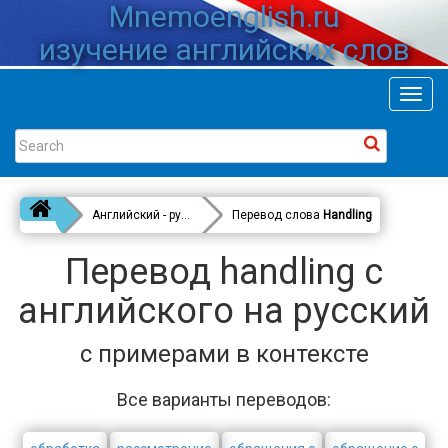
Mnemoenglish.ru
изучение английских слов
Toggl
navig
Английский - русский
Перевод слова
Handling
Перевод handling с
английского на русский
с примерами в контексте
Все варианты переводов: