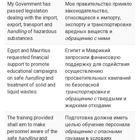
My Government has
Мое правительство приняло
passed legislation
законодательство,
dealing with the import,
относящееся к импорту,
export, transport and
экспорту и транспортировке
handling
of hazardous
вредных веществ и
substances.
обращению с
ними
.
Egypt and Mauritius
Египет и Маврикий
requested financial
запросили финансовую
support to promote
поддержку для содействия
educational campaigns
осуществлению
on safe
handling
and
просветительных кампаний
treatment of solid and
по безопасной
liquid wastes.
транспортировке
и
обращению с
твердыми и
жидкими отходами.
The training provided
Подготовка должна иметь
shall aim to make
целью обучение персонала
personnel aware of the
обращению с
опасными
safe
handling
and
грузами
в условиях