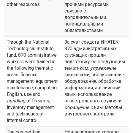
other resources.
прочими ресурсами
связано с
дополнительными
потенциальными
обязательствами.
Through the National
За счет средств ИНАТЕК
Technological Institute
870 административных
fund, 870 administrative
служащих прошли
workers were trained in
подготовку по следующим
the following thematic
тематикам:
управление
areas: financial
финансами, обслуживание
management, equipment
оборудования, обработка
maintenance, computing,
информации, английский
English, use and
язык, использование
handling
of firearms,
огнестрельного оружия и
inventory management,
обращение с
ним, методы
and techniques of
внутреннего контроля.
internal control.
The competition
Новая подвеска хорошо