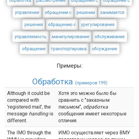
обработка
рассмотрение
обращения с
обращение с
управление
обращении с
решении
занимается
решения
обращению с
урегулирования
управляемость
манипулирование
обслуживание
обращение
транспортировка
обсуждение
Примеры:
Обработка
(примеров 199)
Although it could be
Хотя это можно было бы
compared with
сравнить с "заказным
'registered mail', the
письмом",
обработка
message
handling
is
сообщения имеет некоторые
different.
отличия.
The IMO through the
ИМО осуществляет через ВМУ