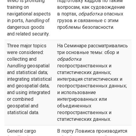
WMU is providing
подготовку кадров по таким
training on
вопросам, как судовождение
navigational aspects
в портах,
обработка
опасных
in ports,
handling
of
грузов и связанные с этим
dangerous goods
проблемы безопасности.
and related security.
Three major topics
На Семинаре рассматривались
were considered:
три основные темы: сбор и
collecting and
обработка
handling
geospatial
геопространственных и
and statistical data;
статистических данных;
integrating statistical
интеграция статистических и
and geospatial data;
геопространственных данных;
and using integrated
и использование
or combined
интегрированных или
geospatial and
объединенных
statistical data.
геопространственных и
статистических данных.
General cargo
В порту Ловииса производится