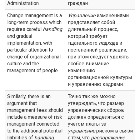
Administration.
граждан.
Change management is a
Управление
изменениями
long-term process which
представляет собой
requires careful
handling
длительный процесс,
and gradual
который требует
implementation, with
тщательного
подхода
и
particular attention to
постепенной реализации,
change of organizational
при этом следует уделять
culture and the
особое внимание
management of people.
изменению
организационной культуры
и управлению кадрами.
Similarly, there is an
Точно так же можно
argument that
утверждать, что размер
management fees should
управленческих сборов
include a measure of risk
должен определяться с
management connected
учетом платы за
to the additional potential
управление
риском в связи
liabilities of
handling
с тем, что
распоряжение