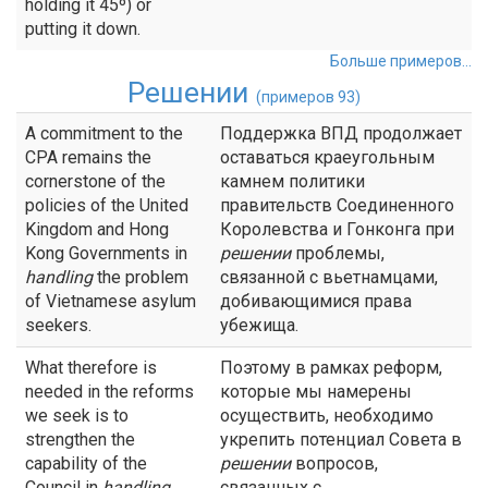
holding it 45º) or
putting it down.
Больше примеров...
Решении
(примеров 93)
A commitment to the
Поддержка ВПД продолжает
CPA remains the
оставаться краеугольным
cornerstone of the
камнем политики
policies of the United
правительств Соединенного
Kingdom and Hong
Королевства и Гонконга при
Kong Governments in
решении
проблемы,
handling
the problem
связанной с вьетнамцами,
of Vietnamese asylum
добивающимися права
seekers.
убежища.
What therefore is
Поэтому в рамках реформ,
needed in the reforms
которые мы намерены
we seek is to
осуществить, необходимо
strengthen the
укрепить потенциал Совета в
capability of the
решении
вопросов,
Council in
handling
связанных с