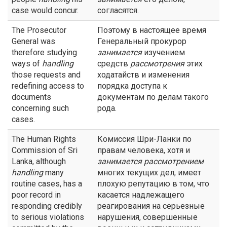
case would concur.
согласятся.
The Prosecutor
Поэтому в настоящее время
General was
Генеральный прокурор
therefore studying
занимается
изучением
ways of
handling
средств
рассмотрения
этих
those requests and
ходатайств и изменения
redefining access to
порядка доступа к
documents
документам по делам такого
concerning such
рода.
cases.
The Human Rights
Комиссия Шри-Ланки по
Commission of Sri
правам человека, хотя и
Lanka, although
занимается
рассмотрением
handling
many
многих текущих дел, имеет
routine cases, has a
плохую репутацию в том, что
poor record in
касается надлежащего
responding credibly
реагирования на серьезные
to serious violations
нарушения, совершенные