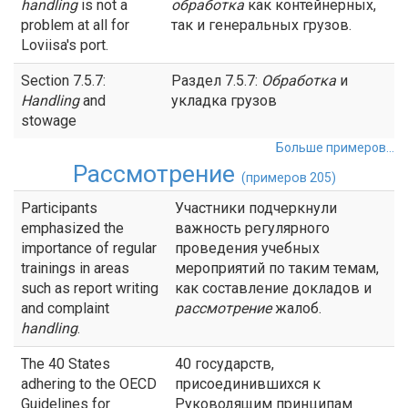
handling
is not a
обработка
как контейнерных,
problem at all for
так и генеральных грузов.
Loviisa's port.
Section 7.5.7:
Раздел 7.5.7:
Обработка
и
Handling
and
укладка грузов
stowage
Больше примеров...
Рассмотрение
(примеров 205)
Participants
Участники подчеркнули
emphasized the
важность регулярного
importance of regular
проведения учебных
trainings in areas
мероприятий по таким темам,
such as report writing
как составление докладов и
and complaint
рассмотрение
жалоб.
handling
.
The 40 States
40 государств,
adhering to the OECD
присоединившихся к
Guidelines for
Руководящим принципам