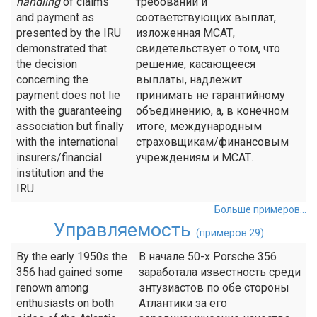
handling
of claims
требований и
and payment as
соответствующих выплат,
presented by the IRU
изложенная МСАТ,
demonstrated that
свидетельствует о том, что
the decision
решение, касающееся
concerning the
выплаты, надлежит
payment does not lie
принимать не гарантийному
with the guaranteeing
объединению, а, в конечном
association but finally
итоге, международным
with the international
страховщикам/финансовым
insurers/financial
учреждениям и МСАТ.
institution and the
IRU.
Больше примеров...
Управляемость
(примеров 29)
By the early 1950s the
В начале 50-х Porsche 356
356 had gained some
заработала известность среди
renown among
энтузиастов по обе стороны
enthusiasts on both
Атлантики за его