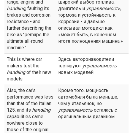
range, engine and
широкий выбор топлива,
handling
, faulting its
двигатель и
управляемость
,
brakes and corrosion
тормоза и устойчивость к
resistance - and
коррозии - и дальше
further describing the
описывал мотоцикл как
bike as "perhaps the
«может быть, в конечном
ultimate all-round
итоге полноценная машина.»
machine."
This is where car
Здесь автороизводители
makers test the
тестируют
управляемость
handling
of their new
новых моделей.
models.
Also, the car's
Кроме того, мощность
performance was less
автомобиля была меньше,
than that of the Italian
чем у итальянок, но
125, and its
handling
управляемость
осталась с
capabilities came
оригинальным дизайном.
nowhere close to
those of the original