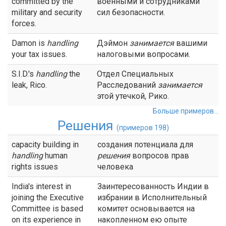
committed by the
военными и сотрудниками
military and security
сил безопасности.
forces.
Damon is
handling
Дэймон
занимается
вашими
your tax issues.
налоговыми вопросами.
S.I.D.'s
handling
the
Отдел Специальных
leak, Rico.
Расследований
занимается
этой утечкой, Рико.
Больше примеров...
Решения
(примеров 198)
capacity building in
создания потенциала для
handling
human
решения
вопросов прав
rights issues
человека
India's interest in
Заинтересованность Индии в
joining the Executive
избрании в Исполнительный
Committee is based
комитет основывается на
on its experience in
накопленном ею опыте