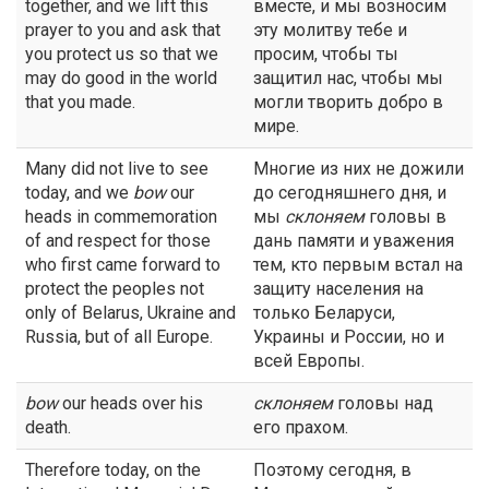
together, and we lift this
вместе, и мы возносим
prayer to you and ask that
эту молитву тебе и
you protect us so that we
просим, чтобы ты
may do good in the world
защитил нас, чтобы мы
that you made.
могли творить добро в
мире.
Many did not live to see
Многие из них не дожили
today, and we
bow
our
до сегодняшнего дня, и
heads in commemoration
мы
склоняем
головы в
of and respect for those
дань памяти и уважения
who first came forward to
тем, кто первым встал на
protect the peoples not
защиту населения на
only of Belarus, Ukraine and
только Беларуси,
Russia, but of all Europe.
Украины и России, но и
всей Европы.
bow
our heads over his
склоняем
головы над
death.
его прахом.
Therefore today, on the
Поэтому сегодня, в