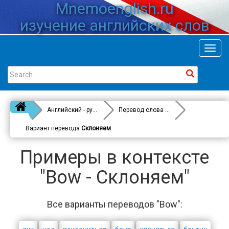
Mnemoenglish.ru
изучение английских слов
Toggl
navig
Английский - русский
Перевод слова
Bow
Вариант перевода
Склоняем
Примеры в контексте
"Bow - Склоняем"
Все варианты переводов "Bow":