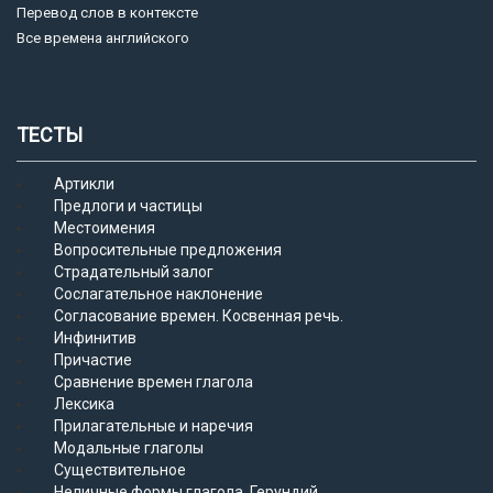
Перевод слов в контексте
Все времена английского
ТЕСТЫ
Артикли
Предлоги и частицы
Местоимения
Вопросительные предложения
Страдательный залог
Сослагательное наклонение
Согласование времен. Косвенная речь.
Инфинитив
Причастие
Сравнение времен глагола
Лексика
Прилагательные и наречия
Модальные глаголы
Существительное
Неличные формы глагола. Герундий