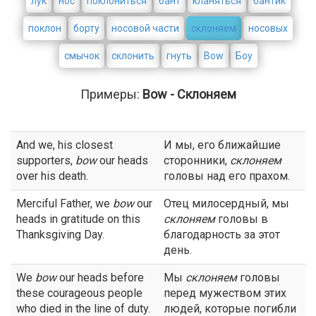
лук
нос
поклониться
бант
кланяться
бантик
поклон
борту
носовой части
склоняем
носовых
смычок
склонить
гнуть
Bow
Боу
Примеры:
Bow - Склоняем
And we, his closest
И мы, его ближайшие
supporters,
bow
our heads
сторонники,
склоняем
over his death.
головы над его прахом.
Merciful Father, we
bow
our
Отец милосердный, мы
heads in gratitude on this
склоняем
головы в
Thanksgiving Day.
благодарность за этот
день.
We
bow
our heads before
Мы
склоняем
головы
these courageous people
перед мужеством этих
who died in the line of duty.
людей, которые погибли