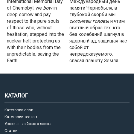
International Memorial Day
Международный день
of Chernobyl, we
bow
in
памяти Чернобыля, в
deep sorrow and pay
глубокой скорби мы
respect to the pure souls
склоняем
головы
и чтим
of those who, without
светлый образ тех, кто
hesitation, stepped into the
без колебаний шагнул в
nuclear hell, protecting us
ядерный ад, защищая нас
with their bodies from the
собой от
unpredictable, saving the
непредсказуемого,
Earth.
спасая планету Земля.
КАТАЛОГ
Категории слов
Категории тестов
Уроки английского языка
Статьи