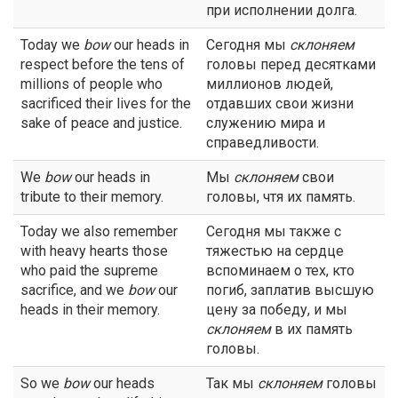
при исполнении долга.
Today we
bow
our heads in
Сегодня мы
склоняем
respect before the tens of
головы перед десятками
millions of people who
миллионов людей,
sacrificed their lives for the
отдавших свои жизни
sake of peace and justice.
служению мира и
справедливости.
We
bow
our heads in
Мы
склоняем
свои
tribute to their memory.
головы, чтя их память.
Today we also remember
Сегодня мы также с
with heavy hearts those
тяжестью на сердце
who paid the supreme
вспоминаем о тех, кто
sacrifice, and we
bow
our
погиб, заплатив высшую
heads in their memory.
цену за победу, и мы
склоняем
в их память
головы.
So we
bow
our heads
Так мы
склоняем
головы