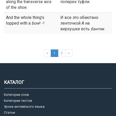
along the transverse axis
поперек туфли.
of the shoe.
And the whole thing's
И все это обмотано
topped with a
bow
! -!
ленточкой А на
верхушке есть
бантик
«
1
2
»
КАТАЛОГ
Категории слов
Категории тестов
Уроки английского языка
Статьи