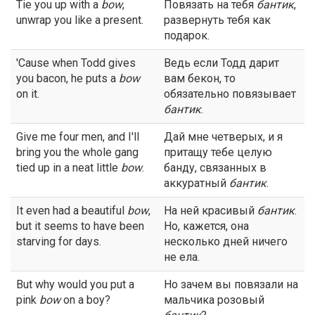
Tie you up with a
bow
,
Повязать на тебя
бантик
,
unwrap you like a present.
развернуть тебя как
подарок.
'Cause when Todd gives
Ведь если Тодд дарит
you bacon, he puts a
bow
вам бекон, то
on it.
обязательно повязывает
бантик
.
Give me four men, and I'll
Дай мне четверых, и я
bring you the whole gang
притащу тебе целую
tied up in a neat little
bow
.
банду, связанных в
аккуратный
бантик
.
It even had a beautiful
bow
,
На ней красивый
бантик
.
but it seems to have been
Но, кажется, она
starving for days.
несколько дней ничего
не ела.
But why would you put a
Но зачем вы повязали на
pink
bow
on a boy?
мальчика розовый