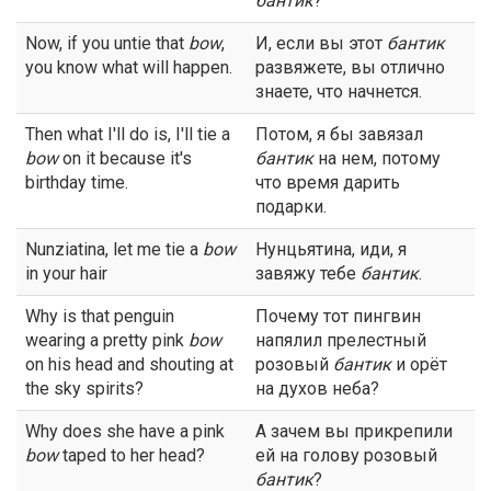
бантик
?
Now, if you untie that
bow
,
И, если вы этот
бантик
you know what will happen.
развяжете, вы отлично
знаете, что начнется.
Then what I'll do is, I'll tie a
Потом, я бы завязал
bow
on it because it's
бантик
на нем, потому
birthday time.
что время дарить
подарки.
Nunziatina, let me tie a
bow
Нунцьятина, иди, я
in your hair
завяжу тебе
бантик
.
Why is that penguin
Почему тот пингвин
wearing a pretty pink
bow
напялил прелестный
on his head and shouting at
розовый
бантик
и орёт
the sky spirits?
на духов неба?
Why does she have a pink
А зачем вы прикрепили
bow
taped to her head?
ей на голову розовый
бантик
?