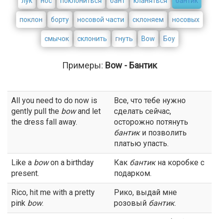
лук
нос
поклониться
бант
кланяться
бантик
поклон
борту
носовой части
склоняем
носовых
смычок
склонить
гнуть
Bow
Боу
Примеры:
Bow - Бантик
All you need to do now is
Все, что тебе нужно
gently pull the
bow
and let
сделать сейчас,
the dress fall away.
осторожно потянуть
бантик
и позволить
платью упасть.
Like a
bow
on a birthday
Как
бантик
на коробке с
present.
подарком.
Rico, hit me with a pretty
Рико, выдай мне
pink
bow
.
розовый
бантик
.