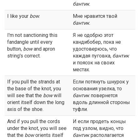
бантик
.
I like your
bow
.
Мне нравится твой
бантик
.
I'm not sanctioning this
Я не одобрю этот
fandangle until every
кандибобер, пока не
button,
bow
and apron
удостоверюсь, что
string's correct.
каждая пуговка,
бантик
и поясок на своих
местах.
If you pull the strands at
Если потянуть шнурок у
the base of the knot, you
основания узелка, то
will see that the
bow
will
бантик
повернется
orient itself down the long
вдоль длинной стороны
axis of the shoe.
туфли.
And if you pull the cords
И если продеть концы
under the knot, you will see
под узлом, видно, что
that the
bow
orients itself
бантик
располагается