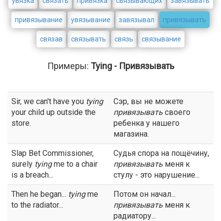
увязка
связать
привязка
связывающих
завязывать
привязывание
увязывание
завязывал
привязывать
связав
связывать
связь
связывание
Примеры:
Tying - Привязывать
Sir, we can't have you
tying
Сэр, вы не можете
your child up outside the
привязывать
своего
store.
ребенка у нашего
магазина.
Slap Bet Commissioner,
Судья спора на пощёчину,
surely
tying
me to a chair
привязывать
меня к
is a breach...
стулу - это нарушение...
Then he began...
tying
me
Потом он начал...
to the radiator...
привязывать
меня к
радиатору...