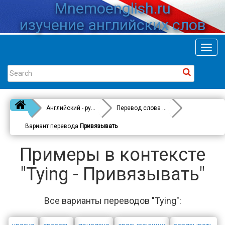
Mnemoenglish.ru
изучение английских слов
Toggl
navig
Английский - русский
Перевод слова
Tying
Вариант перевода
Привязывать
Примеры в контексте
"Tying - Привязывать"
Все варианты переводов "Tying":