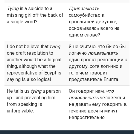
Tying
in a suicide to a
Привязывать
missing girl off the back of
самоубийство к
a single word?
пропавшей девушке,
основываясь всего на
одном слове?
I do not believe that
tying
Я не считаю, что было бы
one draft resolution to
логично
привязывать
another would be a logical
один проект резолюции к
thing, although what the
другому, хотя логично и
representative of Egypt is
то, о чем говорит
saying is also logical.
представитель Египта.
He tells us
tying
a person
Он говорит нам,
что
up... and preventing him
привязывать
человека и
from speaking is
не давать ему говорить в
unforgivable.
течение десяти минут -
непростительно.