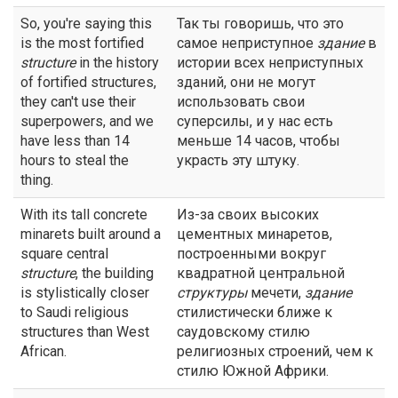
So, you're saying this
Так ты говоришь, что это
is the most fortified
самое неприступное
здание
в
structure
in the history
истории всех неприступных
of fortified structures,
зданий, они не могут
they can't use their
использовать свои
superpowers, and we
суперсилы, и у нас есть
have less than 14
меньше 14 часов, чтобы
hours to steal the
украсть эту штуку.
thing.
With its tall concrete
Из-за своих высоких
minarets built around a
цементных минаретов,
square central
построенными вокруг
structure
, the building
квадратной центральной
is stylistically closer
структуры
мечети,
здание
to Saudi religious
стилистически ближе к
structures than West
саудовскому стилю
African.
религиозных строений, чем к
стилю Южной Африки.