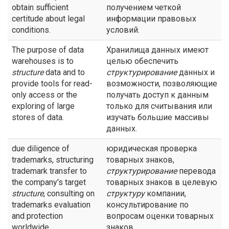
obtain sufficient
получением четкой
certitude about legal
информации правовых
conditions.
условий.
The purpose of data
Хранилища данных имеют
warehouses is to
целью обеспечить
structure
data and to
структурирование
данных и
provide tools for read-
возможности, позволяющие
only access or the
получать доступ к данным
exploring of large
только для считывания или
stores of data.
изучать большие массивы
данных.
due diligence of
юридическая проверка
trademarks, structuring
товарных знаков,
trademark transfer to
структурирование
перевода
the company's target
товарных знаков в целевую
structure
, consulting on
структуру
компании,
trademarks evaluation
консультирование по
and protection
вопросам оценки товарных
worldwide.
знаков.