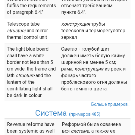
fulfils the requirements
отвечает требованиям
of paragraph 6.4."
пункта 6.4".
Telescope tube
конструкция
трубы
structure
and mirror
телескопа и терморегулятор
thermal control unit
зеркал
The light blue board
Светло - голубой щит
shall have a white
должен иметь белую кайму
border not less than 5
шириной не менее 5 см;
cm wide; the frame and
рама,
конструкция
из реек и
lath
structure
and the
фонарь частого
lantern of the
проблескового огня должны
scintillating light shall
быть темного цвета.
be dark in colour.
Больше примеров...
Система
(примеров 485)
Revenue reforms have
Реформой была охвачена
been systemic as well
вся
система
, а также ее