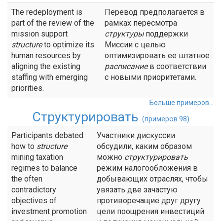
The redeployment is
Перевод предполагается в
part of the review of the
рамках пересмотра
mission support
структуры
поддержки
structure
to optimize its
Миссии с целью
human resources by
оптимизировать ее штатное
aligning the existing
расписание
в соответствии
staffing with emerging
с новыми приоритетами.
priorities.
Больше примеров...
Структурировать
(примеров 98)
Participants debated
Участники дискуссии
how to
structure
обсудили, каким образом
mining taxation
можно
структурировать
regimes to balance
режим налогообложения в
the often
добывающих отраслях, чтобы
contradictory
увязать две зачастую
objectives of
противоречащие друг другу
investment promotion
цели поощрения инвестиций