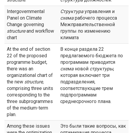
Intergovernmental
Структура
управления и
Panel on Climate
схема
рабочего процесса
Change governing
Межправительственной
structure
and workflow
группы по изменению
chart
климата
At the end of section
В конце раздела 22
22 of the proposed
предлагаемого бюджета по
programme budget,
программам приводится
there was an
схема
новой
структуры
,
organizational chart of
которая включает три
the new
structure
,
подразделения,
comprising three units
соответствующие трем
corresponding to the
подпрограммам
three subprogrammes
среднесрочного плана.
of the medium-term
plan.
Among these issues
Это были такие вопросы, как
were the optimization
оптимизация процесса