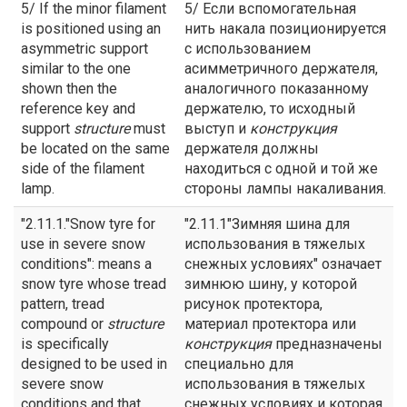
5/ If the minor filament
5/ Если вспомогательная
is positioned using an
нить накала позиционируется
asymmetric support
с использованием
similar to the one
асимметричного держателя,
shown then the
аналогичного показанному
reference key and
держателю, то исходный
support
structure
must
выступ и
конструкция
be located on the same
держателя должны
side of the filament
находиться с одной и той же
lamp.
стороны лампы накаливания.
"2.11.1."Snow tyre for
"2.11.1"Зимняя шина для
use in severe snow
использования в тяжелых
conditions": means a
снежных условиях" означает
snow tyre whose tread
зимнюю шину, у которой
pattern, tread
рисунок протектора,
compound or
structure
материал протектора или
is specifically
конструкция
предназначены
designed to be used in
специально для
severe snow
использования в тяжелых
conditions and that
снежных условиях и которая