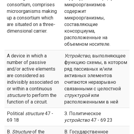
consortium, comprises
микроорганизмов
microorganisms making
содержит
up a consortium which
микроорганизмы,
are situated on a three-
составляющие
dimensional carrier.
консорциума,
расположенные на
объемном носителе.
A device in which a
Устройство
, выполняющее
number of passive
функцию схемы, в котором
and/or active elements
ряд пассивных и/или
are considered as
активных элементов
indivisibly associated on
считаются неразрывно
or within a continuous
связанными с целостной
structure
to perform the
структурой
или
function of a circuit.
расположенными в ней
Political
structure
47 -
З. Политическое
69 18
устройство
47 - 69 23
B.
Structure
of the
В. Государственное