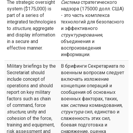
The strategic oversight
Система
стратегического
system ($175,000) is
надзора (175000 долл. США)
part of a series of
- это часть комплекса
integrated technologies
технологий для безопасного
to
structure
, aggregate
и эффективного
and display information
структурирования
,
in a secure and
объединения и
effective manner.
воспроизведения
информации.
Military briefings by the
В брифинги Секретариата по
Secretariat should
военным вопросам следует
include concept of
включать изложение
operations and should
концепции операций и
report on key military
сообщения об основных
factors such as chain
военных факторах, таких,
of command, force
как
система
командования,
structure
, unity and
структура
сил, единство и
cohesion of the force,
слаженность этих сил,
training and equipment,
боевая подготовка и
risk assessment and
снаряжение, оценка