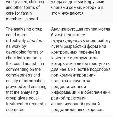
workplaces, childcare
ухода за детьми и другими
and other forms of
членами семьи, которые в
care for family
этом нуждаются.
members in need.
The analysing group
Анализирующая группа могла
could more
бы эффективнее
effectively
structure
структурировать
свою работу
its work by
путем разработки форм или
developing forms or
контрольных перечней в
checklists as tools
качестве инструментов,
that could assist it in
которые могли бы выступать
commenting on the
для нее в качестве подспорья
completeness and
при комментировании
quality of information
полноты и качества
provided and ensuring
предоставленной
that the analysing
информации и в обеспечении
group gives equal
равной трактовки
treatment to requests
анализирующей группой
submitted.
представленных запросов.