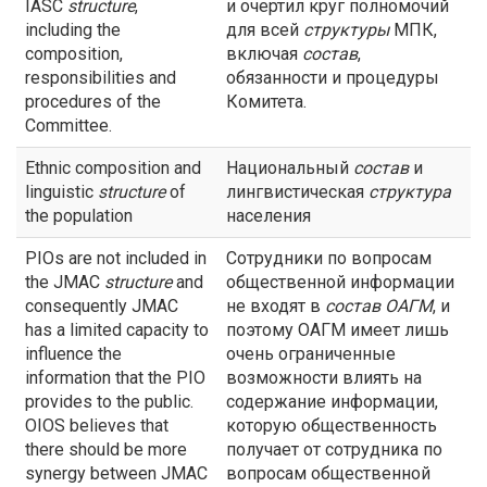
IASC
structure
,
и очертил круг полномочий
including the
для всей
структуры
МПК,
composition,
включая
состав
,
responsibilities and
обязанности и процедуры
procedures of the
Комитета.
Committee.
Ethnic composition and
Национальный
состав
и
linguistic
structure
of
лингвистическая
структура
the population
населения
PIOs are not included in
Сотрудники по вопросам
the JMAC
structure
and
общественной информации
consequently JMAC
не входят в
состав
ОАГМ
, и
has a limited capacity to
поэтому ОАГМ имеет лишь
influence the
очень ограниченные
information that the PIO
возможности влиять на
provides to the public.
содержание информации,
OIOS believes that
которую общественность
there should be more
получает от сотрудника по
synergy between JMAC
вопросам общественной