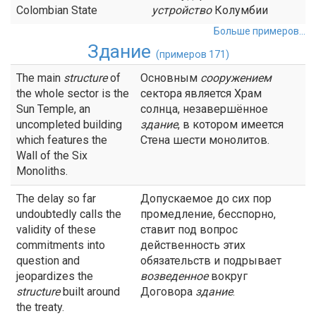
Colombian State
устройство
Колумбии
Больше примеров...
Здание
(примеров 171)
The main
structure
of
Основным
сооружением
the whole sector is the
сектора является Храм
Sun Temple, an
солнца, незавершённое
uncompleted building
здание
, в котором имеется
which features the
Стена шести монолитов.
Wall of the Six
Monoliths.
The delay so far
Допускаемое до сих пор
undoubtedly calls the
промедление, бесспорно,
validity of these
ставит под вопрос
commitments into
действенность этих
question and
обязательств и подрывает
jeopardizes the
возведенное
вокруг
structure
built around
Договора
здание
.
the treaty.