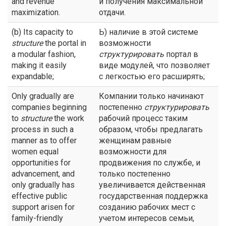
and revenue
и получения максимальной
maximization.
отдачи.
(b) Its capacity to
Ь) наличие в этой системе
structure
the portal in
возможности
a modular fashion,
структурировать
портал в
making it easily
виде модулей, что позволяет
expandable;
с легкостью его расширять;
Only gradually are
Компании только начинают
companies beginning
постепенно
структурировать
to
structure
the work
рабочий процесс таким
process in such a
образом, чтобы предлагать
manner as to offer
женщинам равные
women equal
возможности для
opportunities for
продвижения по службе, и
advancement, and
только постепенно
only gradually has
увеличивается действенная
effective public
государственная поддержка
support arisen for
созданию рабочих мест с
family-friendly
учетом интересов семьи,