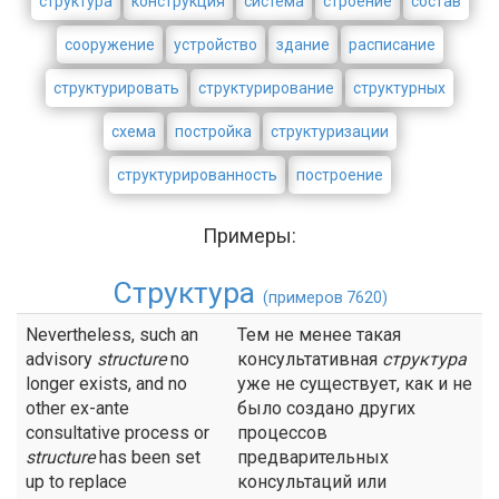
структура
конструкция
система
строение
состав
сооружение
устройство
здание
расписание
структурировать
структурирование
структурных
схема
постройка
структуризации
структурированность
построение
Примеры:
Структура
(примеров 7620)
Nevertheless, such an
Тем не менее такая
advisory
structure
no
консультативная
структура
longer exists, and no
уже не существует, как и не
other ex-ante
было создано других
consultative process or
процессов
structure
has been set
предварительных
up to replace
консультаций или