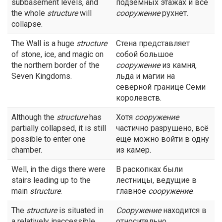
subbasement levels, and
подземных этажах и все
the whole
structure
will
сооружение
рухнет.
collapse.
The Wall is a huge
structure
Стена представляет
of stone, ice, and magic on
собой большое
the northern border of the
сооружение
из камня,
Seven Kingdoms.
льда и магии на
северной границе Семи
королевств.
Although the
structure
has
Хотя
сооружение
partially collapsed, it is still
частично разрушено, всё
possible to enter one
ещё можно войти в одну
chamber.
из камер.
Well, in the digs there were
В раскопках были
stairs leading up to the
лестницы, ведущие в
main
structure
.
главное
сооружение
.
The
structure
is situated in
Сооружение
находится в
a relatively inaccessible
относительно