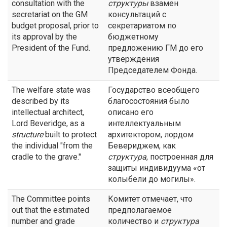
consultation with the
структуры
взамен
secretariat on the GM
консультаций с
budget proposal, prior to
секретариатом по
its approval by the
бюджетному
President of the Fund.
предложению ГМ до его
утверждения
Председателем Фонда.
The welfare state was
Государство всеобщего
described by its
благосостояния было
intellectual architect,
описано его
Lord Beveridge, as a
интеллектуальным
structure
built to protect
архитектором, лордом
the individual "from the
Бевериджем, как
cradle to the grave."
структура
, построенная для
защиты индивидуума «от
колыбели до могилы».
The Committee points
Комитет отмечает, что
out that the estimated
предполагаемое
number and grade
количество и
структура