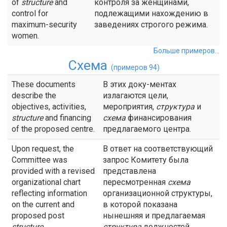
of
structure
and
контроля за женщинами,
control for
подлежащими нахождению в
maximum-security
заведениях строгого режима.
women.
Больше примеров...
Схема
(примеров 94)
These documents
В этих доку-ментах
describe the
излагаются цели,
objectives, activities,
мероприятия,
структура
и
structure
and financing
схема
финансирования
of the proposed centre.
предлагаемого центра.
Upon request, the
В ответ на соответствующий
Committee was
запрос Комитету была
provided with a revised
представлена
organizational chart
пересмотренная
схема
reflecting information
организационной структуры,
on the current and
в которой показана
proposed post
нынешняя и предлагаемая
structure
.
структура
должностей.