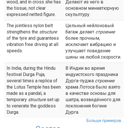
wood, and in cross she has
Делают из него в
the tissue, not clear
основном миниатюрную
expressed netted figure.
скульптуру.
The jointless nylon belt
Цельный нейлоновый
strengthens the
structure
багаж делает
строение
of the tyre and guarantees
более прочным,
vibration free driving at all
исключает вибрацию и
speeds.
улучшает поведение
шины на любой скорости.
In India, during the Hindu
В Индии во время
festival Durga Puja,
индуистского праздника
several times a replica of
Дурга-пуджа
строение
the Lotus Temple has been
храма Лотоса было взято
made as a pandal, a
в качестве основы для
temporary
structure
set up
шатра, возведённого для
to venerate the goddess
поклонения богине
Durga.
Дурга.
Больше примеров...