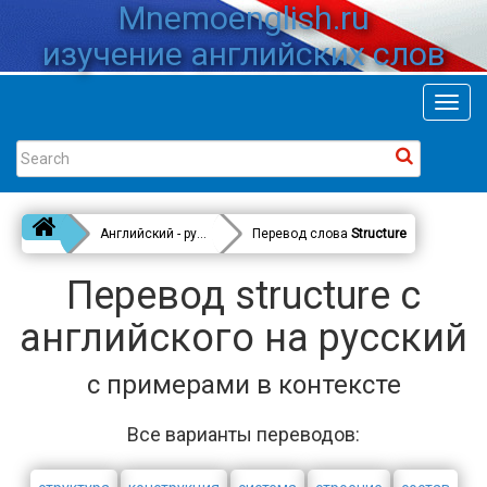
Mnemoenglish.ru
изучение английских слов
Toggl
navig
Английский - русский
Перевод слова
Structure
Перевод structure с
английского на русский
с примерами в контексте
Все варианты переводов: