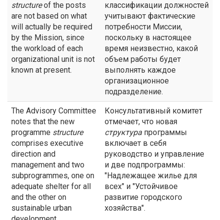
structure
of the posts
классификации должностей
are not based on what
учитывают фактические
will actually be required
потребности Миссии,
by the Mission, since
поскольку в настоящее
the workload of each
время неизвестно, какой
organizational unit is not
объем работы будет
known at present.
выполнять каждое
организационное
подразделение.
The Advisory Committee
Консультативный комитет
notes that the new
отмечает, что новая
programme
structure
структура
программы
comprises executive
включает в себя
direction and
руководство и управление
management and two
и две подпрограммы:
subprogrammes, one on
"Надлежащее жилье для
adequate shelter for all
всех" и "Устойчивое
and the other on
развитие городского
sustainable urban
хозяйства".
development.