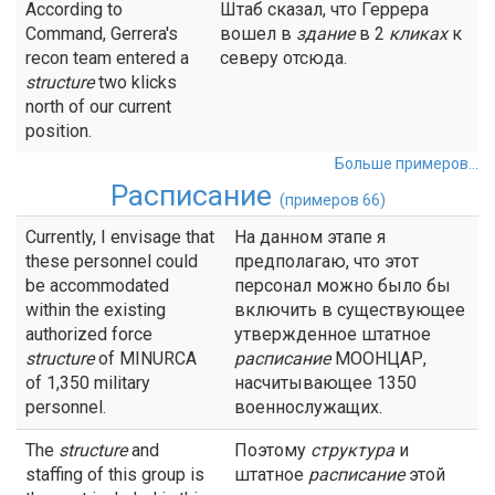
According to
Штаб сказал, что Геррера
Command, Gerrera's
вошел в
здание
в 2
кликах
к
recon team entered a
северу отсюда.
structure
two klicks
north of our current
position.
Больше примеров...
Расписание
(примеров 66)
Currently, I envisage that
На данном этапе я
these personnel could
предполагаю, что этот
be accommodated
персонал можно было бы
within the existing
включить в существующее
authorized force
утвержденное штатное
structure
of MINURCA
расписание
МООНЦАР,
of 1,350 military
насчитывающее 1350
personnel.
военнослужащих.
The
structure
and
Поэтому
структура
и
staffing of this group is
штатное
расписание
этой