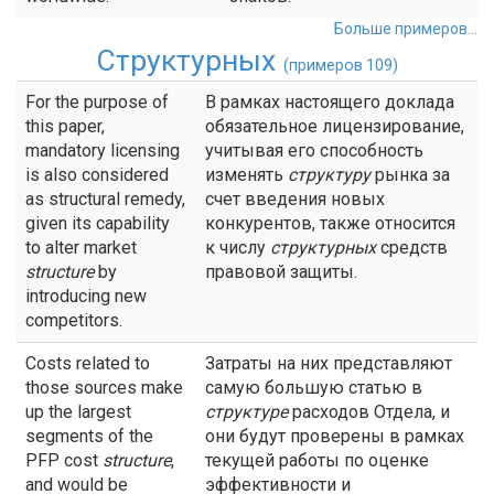
Больше примеров...
Структурных
(примеров 109)
For the purpose of
В рамках настоящего доклада
this paper,
обязательное лицензирование,
mandatory licensing
учитывая его способность
is also considered
изменять
структуру
рынка за
as structural remedy,
счет введения новых
given its capability
конкурентов, также относится
to alter market
к числу
структурных
средств
structure
by
правовой защиты.
introducing new
competitors.
Costs related to
Затраты на них представляют
those sources make
самую большую статью в
up the largest
структуре
расходов Отдела, и
segments of the
они будут проверены в рамках
PFP cost
structure
,
текущей работы по оценке
and would be
эффективности и