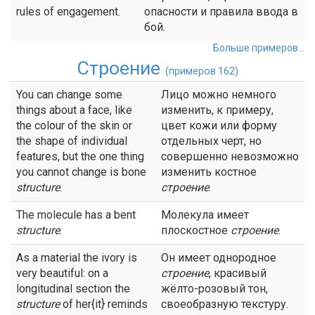
rules of engagement.
опасности и правила ввода в
бой.
Больше примеров...
Строение
(примеров 162)
You can change some
Лицо можно немного
things about a face, like
изменить, к примеру,
the colour of the skin or
цвет кожи или форму
the shape of individual
отдельных черт, но
features, but the one thing
совершенно невозможно
you cannot change is bone
изменить костное
structure
.
строение
.
The molecule has a bent
Молекула имеет
structure
.
плоскостное
строение
.
As a material the ivory is
Он имеет однородное
very beautiful: on a
строение
, красивый
longitudinal section the
жёлто-розовый тон,
structure
of her{it} reminds
своеобразную текстуру.