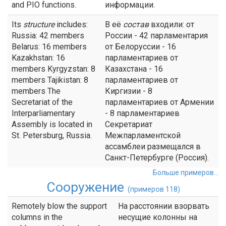
and PIO functions.
информации.
Its
structure
includes:
В её
состав
входили: от
Russia: 42 members
России - 42 парламентария
Belarus: 16 members
от Белоруссии - 16
Kazakhstan: 16
парламентариев от
members Kyrgyzstan: 8
Казахстана - 16
members Tajikistan: 8
парламентариев от
members The
Киргизии - 8
Secretariat of the
парламентариев от Армении
Interparliamentary
- 8 парламентариев
Assembly is located in
Секретариат
St. Petersburg, Russia.
Межпарламентской
ассамблеи размещался в
Санкт-Петербурге (Россия).
Больше примеров...
Сооружение
(примеров 118)
Remotely blow the support
На расстоянии взорвать
columns in the
несущие колонны на