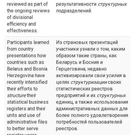
reviewed as part of
результативности
структурных
the ongoing reviews
подразделений.
of divisional
efficiency and
effectiveness.
Participants learned
Из страновых презентаций
from country
участники узнали о том, каким
presentations how
образом такие страны, как
countries such as
Беларусь и Босния и
Belarus and Bosnia
Герцеговина, недавно
Herzegovina have
активизировали свои усилия в
recently intensified
целях
структуризации
своих
their efforts to
статистических реестров
structure
their
предприятий и их
структурных
statistical business
единиц, а также использования
registers and their
административных данных для
units and use of
более полного удовлетворения
administrative files
потребностей пользователей
to better serve
реестров.