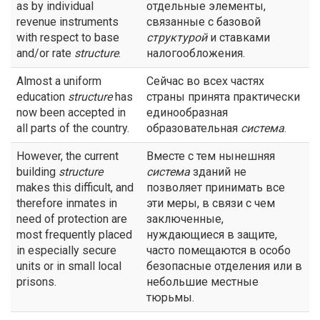
as by individual
отдельные элементы,
revenue instruments
связанные с базовой
with respect to base
структурой
и ставками
and/or rate
structure
.
налогообложения.
Almost a uniform
Сейчас во всех частях
education
structure
has
страны принята практически
now been accepted in
единообразная
all parts of the country.
образовательная
система
.
However, the current
Вместе с тем нынешняя
building
structure
система
зданий не
makes this difficult, and
позволяет принимать все
therefore inmates in
эти меры, в связи с чем
need of protection are
заключенные,
most frequently placed
нуждающиеся в защите,
in especially secure
часто помещаются в особо
units or in small local
безопасные отделения или в
prisons.
небольшие местные
тюрьмы.