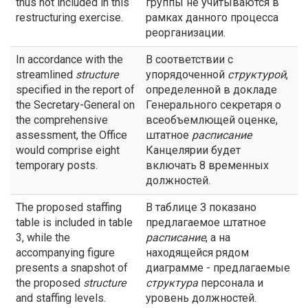
thus not included in this
группы не учитываются в
restructuring exercise.
рамках данного процесса
реорганизации.
In accordance with the
В соответствии с
streamlined
structure
упорядоченной
структурой
,
specified in the report of
определенной в докладе
the Secretary-General on
Генерального секретаря о
the comprehensive
всеобъемлющей оценке,
assessment, the Office
штатное
расписание
would comprise eight
Канцелярии будет
temporary posts.
включать 8 временных
должностей.
The proposed staffing
В таблице З показано
table is included in table
предлагаемое штатное
3, while the
расписание
, а на
accompanying figure
находящейся рядом
presents a snapshot of
диаграмме - предлагаемые
the proposed
structure
структура
персонала и
and staffing levels.
уровень должностей.