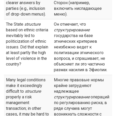
clearer answers by
Сторон (например,
parties (e.g., inclusion
включить ниспадающее
of drop-down menus).
меню).
The State
structure
Он отмечает, что
based on ethnic criteria
структурирование
inevitably led to
государства на базе
politicization of ethnic
этнических критериев
issues. Did that explain
неизбежно ведет к
at least partly the high
политизации этнического
level of violence in the
вопроса, и спрашивает, не
country?
объясняет ли это частично
размах насилия в Эфиопии.
Many legal conditions
Многие правовые нормы
make it exceedingly
крайне затрудняют
difficult to
structure
надлежащее
properly a risk
структурирование
операций
management
по регулированию риска; в
transaction; in other
ряде случаев могут
cases, it may be hard to
возникнуть сложности с