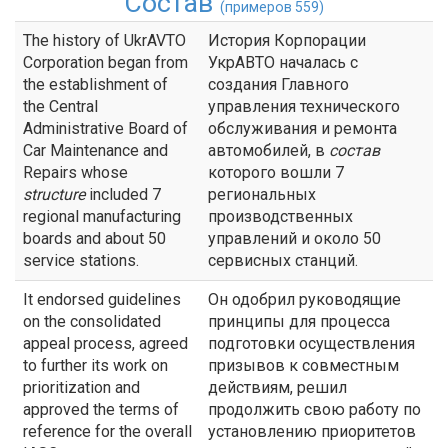
Состав
(примеров 559)
The history of UkrAVTO
История Корпорации
Corporation began from
УкрАВТО началась с
the establishment of
создания Главного
the Central
управления технического
Administrative Board of
обслуживания и ремонта
Car Maintenance and
автомобилей, в
состав
Repairs whose
которого вошли 7
structure
included 7
региональных
regional manufacturing
производственных
boards and about 50
управлений и около 50
service stations.
сервисных станций.
It endorsed guidelines
Он одобрил руководящие
on the consolidated
принципы для процесса
appeal process, agreed
подготовки осуществления
to further its work on
призывов к совместным
prioritization and
действиям, решил
approved the terms of
продолжить свою работу по
reference for the overall
установлению приоритетов