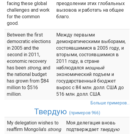
facing these global
преодолении этих глобальных
challenges and work
вызовов и работать на общее
for the common
благо.
good.
Between the first
Между первыми
democratic elections
демократическими выборами,
in 2005 and the
состоявшимися в 2005 году, и
second in 2011,
вторыми, состоявшимися в
economic recovery
2011 году, в стране
has been
strong
, and
наблюдался
мощный
the national budget
экономический подъем и
has grown from $84
государственный бюджет
million to $516
вырос с 84 млн. долл. США до
million.
516 млн. долл. США.
Больше примеров...
Твердую
(примеров 966)
My delegation wishes to
Моя делегация вновь
reaffirm Mongolia's
strong
подтверждает
твердую