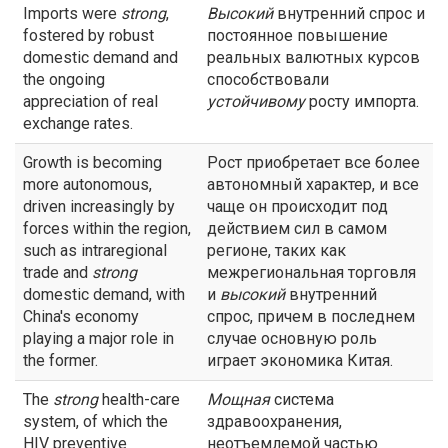
Imports were
strong
,
Высокий
внутренний спрос и
fostered by robust
постоянное повышение
domestic demand and
реальных валютных курсов
the ongoing
способствовали
appreciation of real
устойчивому
росту импорта.
exchange rates.
Growth is becoming
Рост приобретает все более
more autonomous,
автономный характер, и все
driven increasingly by
чаще он происходит под
forces within the region,
действием сил в самом
such as intraregional
регионе, таких как
trade and
strong
межрегиональная торговля
domestic demand, with
и
высокий
внутренний
China's economy
спрос, причем в последнем
playing a major role in
случае основную роль
the former.
играет экономика Китая.
The
strong
health-care
Мощная
система
system, of which the
здравоохранения,
HIV preventive
неотъемлемой частью