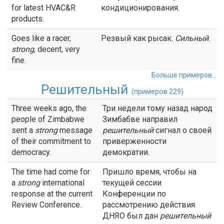
for latest HVAC&R
кондиционирования.
products.
Goes like a racer,
Резвый как рысак.
Сильный
.
strong
, decent, very
fine.
Больше примеров...
Решительный
(примеров 229)
Three weeks ago, the
Три недели тому назад народ
people of Zimbabwe
Зимбабве направил
sent a
strong
message
решительный
сигнал о своей
of their commitment to
приверженности
democracy.
демократии.
The time had come for
Пришло время, чтобы на
a
strong
international
текущей сессии
response at the current
Конференции по
Review Conference.
рассмотрению действия
ДНЯО был дан
решительный