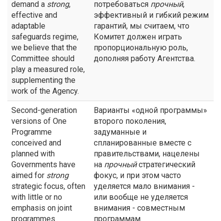
demand a
strong
,
потребоваться
прочный
,
effective and
эффективный и гибкий режим
adaptable
гарантий, мы считаем, что
safeguards regime,
Комитет должен играть
we believe that the
пропорциональную роль,
Committee should
дополняя работу Агентства.
play a measured role,
supplementing the
work of the Agency.
Second-generation
Варианты «одной программы»
versions of One
второго поколения,
Programme
задуманные и
conceived and
спланированные вместе с
planned with
правительствами, нацелены
Governments have
на
прочный
стратегический
aimed for
strong
фокус, и при этом часто
strategic focus, often
уделяется мало внимания -
with little or no
или вообще не уделяется
emphasis on joint
внимания - совместным
programmes
программам