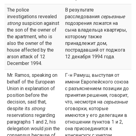
The police
В результате
investigations revealed
расследования
серьезные
strong
suspicion against
подозрения ложатся на
the son of the owner of
сына владельца квартиры,
the apartment, who is
которому также
also the owner of the
принадлежит дом,
house affected by the
пострадавший от поджога
arson attack of 12
12 декабря 1994 года.
December 1994.
Mr. Ramos, speaking on
Г-н Рамуш, выступая от
behalf of the European
имени Европейского союза
Union in explanation of
с разъяснением позиции до
position before the
принятия решения, говорит,
decision, said that,
что, несмотря на
серьезные
despite its
strong
оговорки, которые
reservations regarding
имеются у его делегации в
paragraphs 1 and 2, his
отношении пунктов 1 и 2,
delegation would join the
она присоединится к
consensus because of
консенсусу с учетом