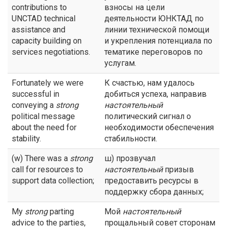
contributions to
взносы на цели
UNCTAD technical
деятельности ЮНКТАД по
assistance and
линии технической помощи
capacity building on
и укрепления потенциала по
services negotiations.
тематике переговоров по
услугам.
Fortunately we were
К счастью, нам удалось
successful in
добиться успеха, направив
conveying a
strong
настоятельный
political message
политический сигнал о
about the need for
необходимости обеспечения
stability.
стабильности.
(w) There was a
strong
ш) прозвучал
call for resources to
настоятельный
призыв
support data collection;
предоставить ресурсы в
поддержку сбора данных;
My
strong
parting
Мой
настоятельный
advice to the parties,
прощальный совет сторонам