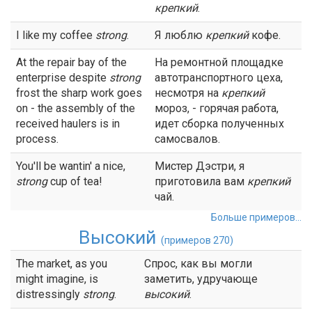
крепкий
.
I like my coffee
strong
.
Я люблю
крепкий
кофе.
At the repair bay of the
На ремонтной площадке
enterprise despite
strong
автотранспортного цеха,
frost the sharp work goes
несмотря на
крепкий
on - the assembly of the
мороз, - горячая работа,
received haulers is in
идет сборка полученных
process.
самосвалов.
You'll be wantin' a nice,
Мистер Дэстри, я
strong
cup of tea!
приготовила вам
крепкий
чай.
Больше примеров...
Высокий
(примеров 270)
The market, as you
Спрос, как вы могли
might imagine, is
заметить, удручающе
distressingly
strong
.
высокий
.