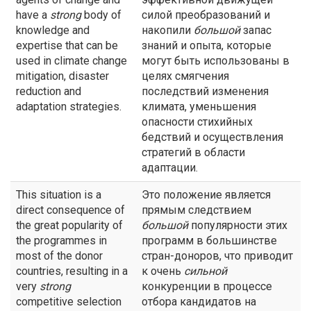
have a
strong
body of
силой преобразований и
knowledge and
накопили
большой
запас
expertise that can be
знаний и опыта, которые
used in climate change
могут быть использованы в
mitigation, disaster
целях смягчения
reduction and
последствий изменения
adaptation strategies.
климата, уменьшения
опасности стихийных
бедствий и осуществления
стратегий в области
адаптации.
This situation is a
Это положение является
direct consequence of
прямым следствием
the great popularity of
большой
популярности этих
the programmes in
программ в большинстве
most of the donor
стран-доноров, что приводит
countries, resulting in a
к очень
сильной
very
strong
конкуренции в процессе
competitive selection
отбора кандидатов на