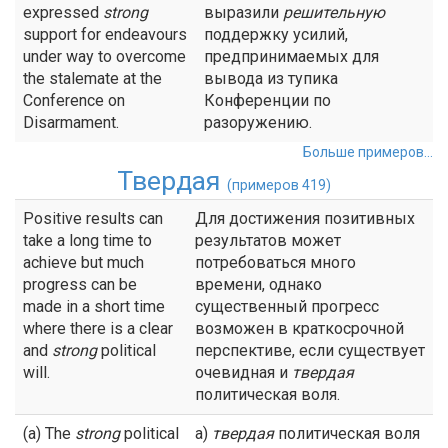
expressed
strong
выразили
решительную
support for endeavours
поддержку усилий,
under way to overcome
предпринимаемых для
the stalemate at the
вывода из тупика
Conference on
Конференции по
Disarmament.
разоружению.
Больше примеров...
Твердая
(примеров 419)
Positive results can
Для достижения позитивных
take a long time to
результатов может
achieve but much
потребоваться много
progress can be
времени, однако
made in a short time
существенный прогресс
where there is a clear
возможен в краткосрочной
and
strong
political
перспективе, если существует
will.
очевидная и
твердая
политическая воля.
(a) The
strong
political
а)
твердая
политическая воля