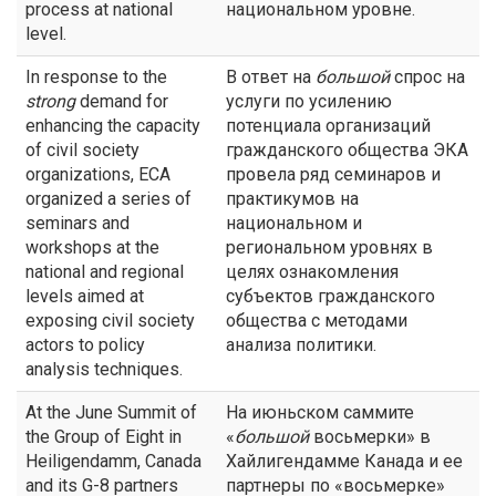
process at national
национальном уровне.
level.
In response to the
В ответ на
большой
спрос на
strong
demand for
услуги по усилению
enhancing the capacity
потенциала организаций
of civil society
гражданского общества ЭКА
organizations, ECA
провела ряд семинаров и
organized a series of
практикумов на
seminars and
национальном и
workshops at the
региональном уровнях в
national and regional
целях ознакомления
levels aimed at
субъектов гражданского
exposing civil society
общества с методами
actors to policy
анализа политики.
analysis techniques.
At the June Summit of
На июньском саммите
the Group of Eight in
«
большой
восьмерки» в
Heiligendamm, Canada
Хайлигендамме Канада и ее
and its G-8 partners
партнеры по «восьмерке»