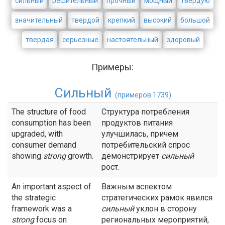
сильный
решительный
прочный
мощный
твердую
значительный
твердой
крепкий
высокий
большой
твердая
серьезные
настоятельный
здоровый
Примеры:
Сильный
(примеров 1739)
The structure of food
Структура потребления
consumption has been
продуктов питания
upgraded, with
улучшилась, причем
consumer demand
потребительский спрос
showing
strong
growth.
демонстрирует
сильный
рост.
An important aspect of
Важным аспектом
the strategic
стратегических рамок явился
framework was a
сильный
уклон в сторону
strong
focus on
региональных мероприятий,