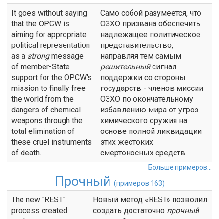
It goes without saying
Само собой разумеется, что
that the OPCW is
ОЗХО призвана обеспечить
aiming for appropriate
надлежащее политическое
political representation
представительство,
as a
strong
message
направляя тем самым
of member-State
решительный
сигнал
support for the OPCW's
поддержки со стороны
mission to finally free
государств - членов миссии
the world from the
ОЗХО по окончательному
dangers of chemical
избавлению мира от угроз
weapons through the
химического оружия на
total elimination of
основе полной ликвидации
these cruel instruments
этих жестоких
of death.
смертоносных средств.
Больше примеров...
Прочный
(примеров 163)
The new "REST"
Новый метод «REST» позволил
process created
создать достаточно
прочный