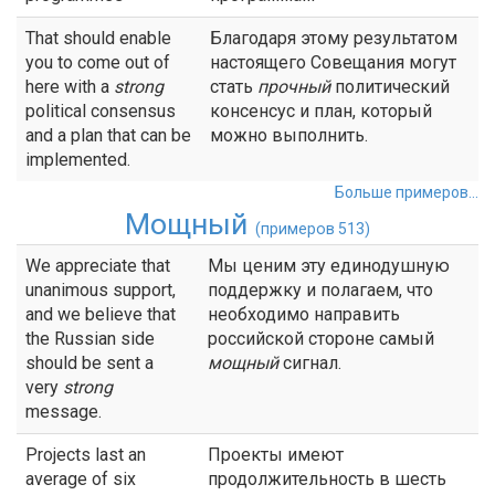
That should enable
Благодаря этому результатом
you to come out of
настоящего Совещания могут
here with a
strong
стать
прочный
политический
political consensus
консенсус и план, который
and a plan that can be
можно выполнить.
implemented.
Больше примеров...
Мощный
(примеров 513)
We appreciate that
Мы ценим эту единодушную
unanimous support,
поддержку и полагаем, что
and we believe that
необходимо направить
the Russian side
российской стороне самый
should be sent a
мощный
сигнал.
very
strong
message.
Projects last an
Проекты имеют
average of six
продолжительность в шесть