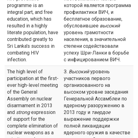
programme is an
которой является программа
integral part, and free
профилактики ВИЧ, и
education, which has
бесплатное образование,
resulted in a highly
обусловившее
высокий
literate population, have
уровень грамотности
contributed greatly to
населения, в значительной
Sri Lanka's success in
степени содействовали
combating HIV
успеху Шри-Ланки в борьбе
infection.
с инфицированием ВИЧ.
The high level of
З.
Высокий
уровень
participation at the first-
участников первого
ever high-level meeting
организованного на
of the General
высоком уровне заседания
Assembly on nuclear
Генеральной Ассамблеи по
disarmament in 2013
ядерному разоружению в
and
strong
expression
2013 году и
твердое
of support for the
выражение поддержки
complete elimination of
полной ликвидации
nuclear weapons as a
ядерного оружия в качестве