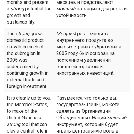
months and present
месяцев и представляют
a
strong
potential for
мощный
потенциал для роста и
growth and
устойчивости.
sustainability.
The
strong
gross
Мощный
рост валового
domestic product
внутреннего продукта во
growth in much of
многих странах субрегиона в
the subregion in
2005 году был основан на
2005 was
постоянном увеличении
underpinned by
внешней торговли и
continuing growth in
иностранных инвестиций.
external trade and
foreign investment.
It is clearly up to you,
Разумеется, что только вы,
the Member States,
государства-члены, можете
to make of the
сделать из Организации
United Nations a
Объединенных Наций
мощный
strong
tool that can
инструмент, который будет
play a central role in
играть центральную роль в