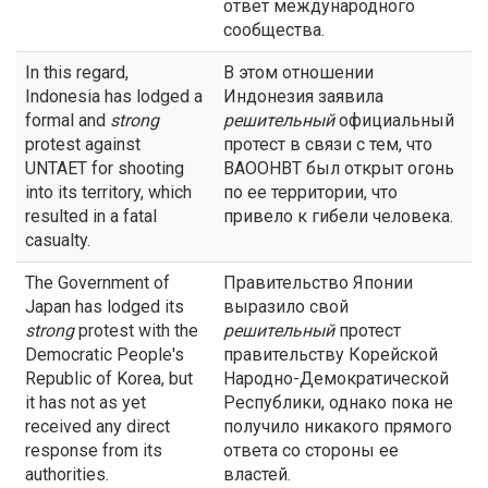
ответ международного
сообщества.
In this regard,
В этом отношении
Indonesia has lodged a
Индонезия заявила
formal and
strong
решительный
официальный
protest against
протест в связи с тем, что
UNTAET for shooting
ВАООНВТ был открыт огонь
into its territory, which
по ее территории, что
resulted in a fatal
привело к гибели человека.
casualty.
The Government of
Правительство Японии
Japan has lodged its
выразило свой
strong
protest with the
решительный
протест
Democratic People's
правительству Корейской
Republic of Korea, but
Народно-Демократической
it has not as yet
Республики, однако пока не
received any direct
получило никакого прямого
response from its
ответа со стороны ее
authorities.
властей.