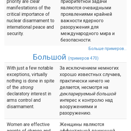
priority are clear
приоритетной задачи
manifestations of the
являются очевидными
critical importance of
проявлениями крайней
nuclear disarmament to
важности ядерного
international peace and
разоружения для
security.
международного мира и
безопасности.
Больше примеров...
Большой
(примеров 470)
With just a few notable
За исключением немногих
exceptions, virtually
хорошо известных случаев,
nothing is done in spite
практически ничего не
of the
strong
делается, несмотря на
declaratory interest in
декларируемый
большой
arms control and
интерес к контролю над
disarmament.
вооружениями и
разоружению.
Women are effective
Женщины являются
agents of change and
эффективной движущей