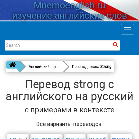
Mnemoenglish.ru
изучение английских слов
Toggl
navig
Английский - русский
Перевод слова
Strong
Перевод strong с
английского на русский
с примерами в контексте
Все варианты переводов: