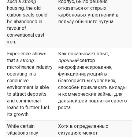
such a
strong
корпус, было решено
housing, the old
отказаться от старых
carbon seals could
карбоновых уплотнений в
be abandoned in
пользу обычного чугуна.
favour of
conventional cast
iron.
Experience shows
Как показывает опыт,
that a
strong
прочный
сектор
microfinance industry
микрофинансирования,
operating in a
функционирующий в
conducive
благоприятных условиях,
environment is able
способен привлекать вклады
to attract deposits
и коммерческие займы для
and commercial
дальнейшей подпитки своего
loans to further fuel
роста.
its growth.
While certain
Хотя в определенных
situations may
ситуациях может