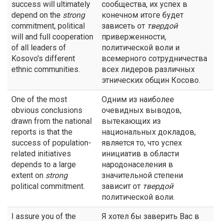
success will ultimately
сообщества, их успех в
depend on the
strong
конечном итоге будет
commitment, political
зависеть от
твердой
will and full cooperation
приверженности,
of all leaders of
политической воли и
Kosovo's different
всемерного сотрудничества
ethnic communities.
всех лидеров различных
этнических общин Косово.
One of the most
Одним из наиболее
obvious conclusions
очевидных выводов,
drawn from the national
вытекающих из
reports is that the
национальных докладов,
success of population-
является то, что успех
related initiatives
инициатив в области
depends to a large
народонаселения в
extent on
strong
значительной степени
political commitment.
зависит от
твердой
политической воли.
I assure you of the
Я хотел бы заверить Вас в