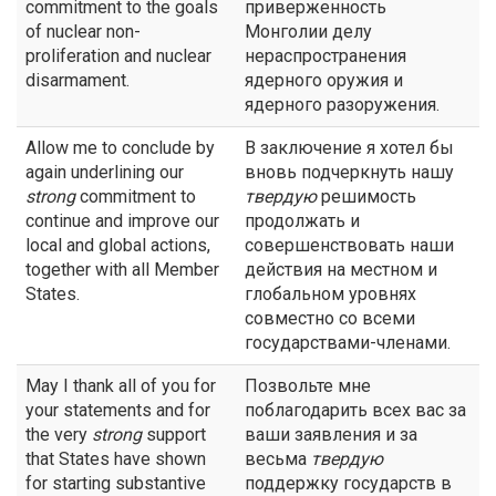
commitment to the goals
приверженность
of nuclear non-
Монголии делу
proliferation and nuclear
нераспространения
disarmament.
ядерного оружия и
ядерного разоружения.
Allow me to conclude by
В заключение я хотел бы
again underlining our
вновь подчеркнуть нашу
strong
commitment to
твердую
решимость
continue and improve our
продолжать и
local and global actions,
совершенствовать наши
together with all Member
действия на местном и
States.
глобальном уровнях
совместно со всеми
государствами-членами.
May I thank all of you for
Позвольте мне
your statements and for
поблагодарить всех вас за
the very
strong
support
ваши заявления и за
that States have shown
весьма
твердую
for starting substantive
поддержку государств в