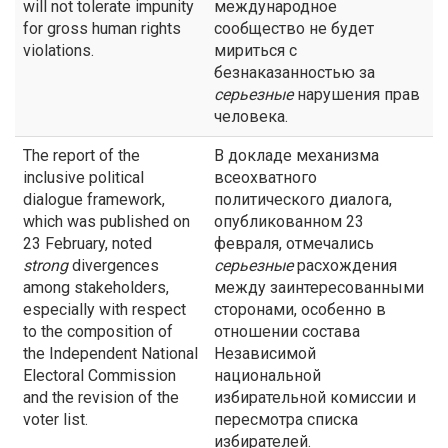
will not tolerate impunity
международное
for gross human rights
сообщество не будет
violations.
мириться с
безнаказанностью за
серьезные
нарушения прав
человека.
The report of the
В докладе механизма
inclusive political
всеохватного
dialogue framework,
политического диалога,
which was published on
опубликованном 23
23 February, noted
февраля, отмечались
strong
divergences
серьезные
расхождения
among stakeholders,
между заинтересованными
especially with respect
сторонами, особенно в
to the composition of
отношении состава
the Independent National
Независимой
Electoral Commission
национальной
and the revision of the
избирательной комиссии и
voter list.
пересмотра списка
избирателей.