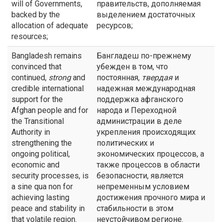
will of Governments,
правительств, дополняемая
backed by the
выделением достаточных
allocation of adequate
ресурсов;
resources;
Bangladesh remains
Бангладеш по-прежнему
convinced that
убежден в том, что
continued,
strong
and
постоянная,
твердая
и
credible international
надежная международная
support for the
поддержка афганского
Afghan people and for
народа и Переходной
the Transitional
администрации в деле
Authority in
укрепления происходящих
strengthening the
политических и
ongoing political,
экономических процессов, а
economic and
также процессов в области
security processes, is
безопасности, является
a sine qua non for
непременным условием
achieving lasting
достижения прочного мира и
peace and stability in
стабильности в этом
that volatile region.
неустойчивом регионе.