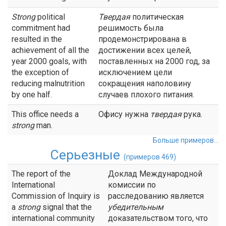
Strong
political
Твердая
политическая
commitment had
решимость была
resulted in the
продемонстрирована в
achievement of all the
достижении всех целей,
year 2000 goals, with
поставленных на 2000 год, за
the exception of
исключением цели
reducing malnutrition
сокращения наполовину
by one half.
случаев плохого питания.
This office needs a
Офису нужна
твердая
рука.
strong
man.
Больше примеров...
Серьезные
(примеров 469)
The report of the
Доклад Международной
International
комиссии по
Commission of Inquiry is
расследованию является
a
strong
signal that the
убедительным
international community
доказательством того, что