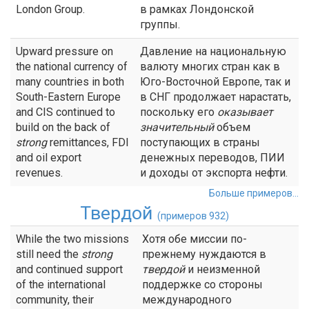
London Group.
в рамках Лондонской
группы.
Upward pressure on
Давление на национальную
the national currency of
валюту многих стран как в
many countries in both
Юго-Восточной Европе, так и
South-Eastern Europe
в СНГ продолжает нарастать,
and CIS continued to
поскольку его
оказывает
build on the back of
значительный
объем
strong
remittances, FDI
поступающих в страны
and oil export
денежных переводов, ПИИ
revenues.
и доходы от экспорта нефти.
Больше примеров...
Твердой
(примеров 932)
While the two missions
Хотя обе миссии по-
still need the
strong
прежнему нуждаются в
and continued support
твердой
и неизменной
of the international
поддержке со стороны
community, their
международного