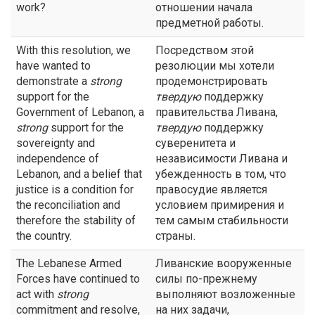
work?
отношении начала
предметной работы.
With this resolution, we
Посредством этой
have wanted to
резолюции мы хотели
demonstrate a
strong
продемонстрировать
support for the
твердую
поддержку
Government of Lebanon, a
правительства Ливана,
strong
support for the
твердую
поддержку
sovereignty and
суверенитета и
independence of
независимости Ливана и
Lebanon, and a belief that
убежденность в том, что
justice is a condition for
правосудие является
the reconciliation and
условием примирения и
therefore the stability of
тем самым стабильности
the country.
страны.
The Lebanese Armed
Ливанские вооруженные
Forces have continued to
силы по-прежнему
act with
strong
выполняют возложенные
commitment and resolve,
на них задачи,