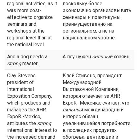
regional activities, as it
поскольку более
was more cost-
экономично организовывать
effective to organize
семинары и практикумы
seminars and
преимущественно на
workshops at the
региональном, а не на
regional level than at
национальном уровне.
the national level.
And a dog needs a
А псу нужен
сильный
хозяин.
strong
master.
Clay Stevens,
Клей Стивенс, президент
president of
Международной
International
Выставочной Компании,
Exposition Company,
которая отвечает за AHR
which produces and
ExpoR -Мексика, считает, что
manages the AHR
сильный
международный
ExpoR -Mexico,
интерес обязан
attributes the
strong
увеличившейся потребности
international interest to
в последних продуктах
the increased demand
обогрева, вентиляции и