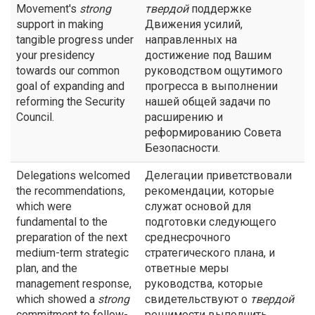
Movement's
strong
твердой
поддержке
support in making
Движения усилий,
tangible progress under
направленных на
your presidency
достижение под Вашим
towards our common
руководством ощутимого
goal of expanding and
прогресса в выполнении
reforming the Security
нашей общей задачи по
Council.
расширению и
реформированию Совета
Безопасности.
Delegations welcomed
Делегации приветствовали
the recommendations,
рекомендации, которые
which were
служат основой для
fundamental to the
подготовки следующего
preparation of the next
среднесрочного
medium-term strategic
стратегического плана, и
plan, and the
ответные меры
management response,
руководства, которые
which showed a
strong
свидетельствуют о
твердой
commitment to follow-
решимости выполнить