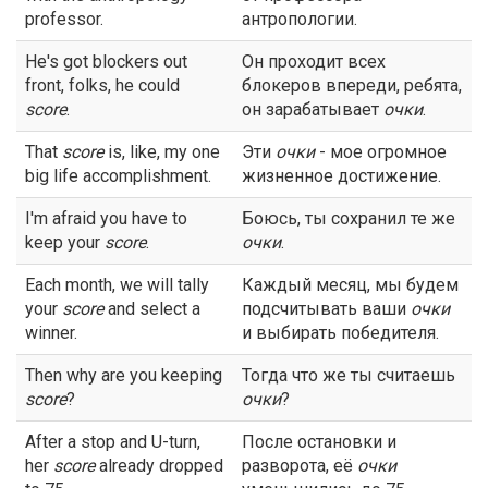
professor.
антропологии.
He's got blockers out
Он проходит всех
front, folks, he could
блокеров впереди, ребята,
score
.
он зарабатывает
очки
.
That
score
is, like, my one
Эти
очки
- мое огромное
big life accomplishment.
жизненное достижение.
I'm afraid you have to
Боюсь, ты сохранил те же
keep your
score
.
очки
.
Each month, we will tally
Каждый месяц, мы будем
your
score
and select a
подсчитывать ваши
очки
winner.
и выбирать победителя.
Then why are you keeping
Тогда что же ты считаешь
score
?
очки
?
After a stop and U-turn,
После остановки и
her
score
already dropped
разворота, её
очки