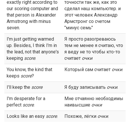
exactly right according to
точности так же, как это
our scoring computer and
сделал наш компьютер. и
that person is Alexander
этот человек Александр
Armstrong with minus
Армстронг со счетом
seven.
"минус семь"
I'm just getting warmed
Я просто разогреваюсь
up. Besides, I think I'm in
тем не менее я считаю, что
the lead, not that anyone's
я веду не то чтобы кто-то
keeping
score
.
считает
очки
You know, the kind that
Который сам считает
очки
.
keeps
score
?
I'll keep the
score
Я буду записывать
очки
.
I'm desperate for a
Мне отчаянно необходимы
perfect
score
.
наивысшие
очки
Looks like an easy
score
.
Похоже, лёгки
очки
.