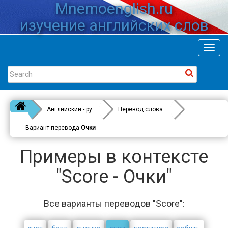
Mnemoenglish.ru
изучение английских слов
Toggl
navig
Английский - русский
Перевод слова
Score
Вариант перевода
Очки
Примеры в контексте
"Score - Очки"
Все варианты переводов "Score":