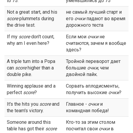
to 75.
уменьшились до 75
Not a great start, and his
не самый лучший старт и
score
plummets during
его
очки
падают во время
the drive test.
дорожного теста
If my
score
don't count,
Если мои
очки
не
why am I even here?
считаются, зачем я вообще
здесь?
A triple turn into a Popa
Тройной переворот дает
can
score
higher than a
большие
очки
, чем
double pike.
двойной пайк.
Winning applause and a
Сорвать аплодисменты,
perfect
score
?
получить высокие
очки
?
It's the hits you
score
and
Главное -
очки
и
the team's victory.
командная победа!
Someone around this
Кто-то за этим столом
table has got their
score
посчитал свои
очки
в