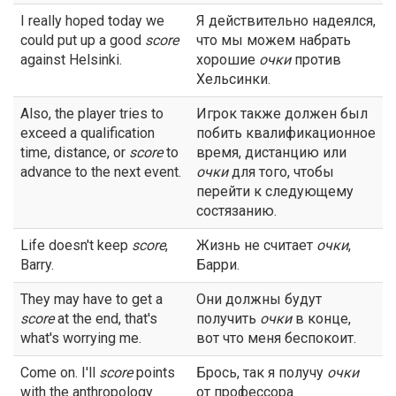
I really hoped today we
Я действительно надеялся,
could put up a good
score
что мы можем набрать
against Helsinki.
хорошие
очки
против
Хельсинки.
Also, the player tries to
Игрок также должен был
exceed a qualification
побить квалификационное
time, distance, or
score
to
время, дистанцию или
advance to the next event.
очки
для того, чтобы
перейти к следующему
состязанию.
Life doesn't keep
score
,
Жизнь не считает
очки
,
Barry.
Барри.
They may have to get a
Они должны будут
score
at the end, that's
получить
очки
в конце,
what's worrying me.
вот что меня беспокоит.
Come on. I'll
score
points
Брось, так я получу
очки
with the anthropology
от профессора