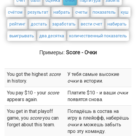
счет
балл
оценка
очки
партитура
забить
счётом
результат
набрать
счеты
показатель
куш
рейтинг
достать
заработать
вести счет
набирать
выигрывать
два десятка
количественный показатель
Примеры:
Score - Очки
You got the highest
score
У тебя самые высокие
in history.
очки
в истории.
You pay $10 - your
score
Платите $10 - и ваши
очки
appears again.
появятся снова.
You get in that playoff
Попадёшь в состав на
game, you
score
you can
игру в плейофф, наберёшь
forget about this team.
очки
и можешь забыть
про эту команду.