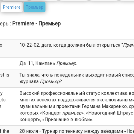
Premiere
Премьер
еры:
Premiere - Премьер
o
10-22-02, дата, когда должен был открыться "
Пре
Да. 11, Кампань
Премьер
.
st is
Ты знала, что в понедельник выходит новый спис
журнала
Премьер
?
ny
Высокий профессиональный статус коллектива в
cts,
многих аспектах поддерживается эксклюзивным
s
музыкальными проектами Германа Макаренко, с
которых «Концерт
премьер
», «Новогодний Штраус
концерт», «Признание в любви».
f the
28 июля - Турнир по теннису между звёздами «Но