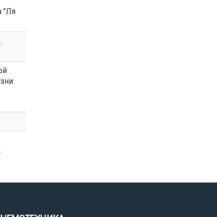
 "Ля
.
ой
изни
а