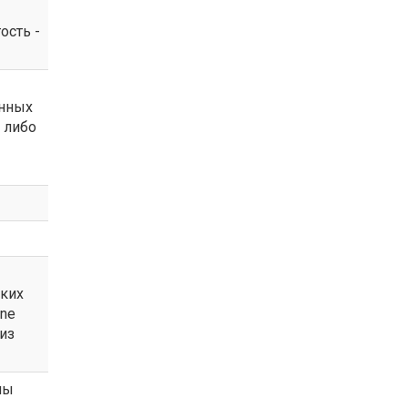
ость -
енных
 либо
ских
une
из
ны