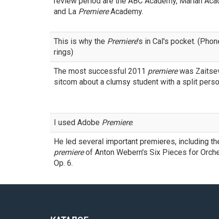
review period are the ABC Academy, Marian Aca
and La
Premiere
Academy.
This is why the
Premiere
's in Cal's pocket. (Phon
rings)
The most successful 2011
premiere
was Zaitsev
sitcom about a clumsy student with a split person
I used Adobe
Premiere
.
He led several important premieres, including t
premiere
of Anton Webern's Six Pieces for Orche
Op. 6.