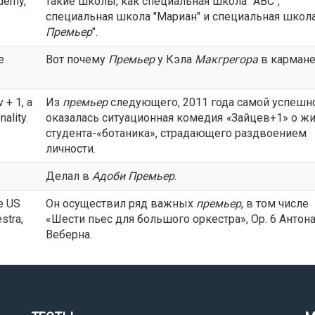
demy,
такие школы, как специальная школа "АВС",
специальная школа "Мариан" и специальная школа
Премьер
".
e
Вот почему
Премьер
у Кэла
Макгрегора
в кармане
 + 1, a
Из
премьер
следующего, 2011 года самой успешн
ality.
оказалась ситуационная комедия
«
Зайцев+1» о ж
студента-«ботаника», страдающего раздвоением
личности.
Делал в
Адоби
Премьер
.
he US
Он осуществил ряд важных
премьер
, в том числе
stra,
«Шести пьес для большого оркестра», Ор. 6 Антон
Веберна.