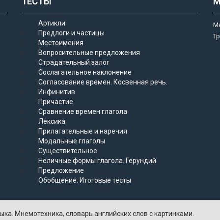
ТЕСТЫ
М
Артикли
М
Предлоги и частицы
Т
Местоимения
Вопросительные предложения
Страдательный залог
Сослагательное наклонение
Согласование времен. Косвенная речь.
Инфинитив
Причастие
Сравнение времен глагола
Лексика
Прилагательные и наречия
Модальные глаголы
Существительное
Неличные формы глагола. Герундий
Предложение
Обобщение. Итоговые тесты
ыка. Мнемотехника, словарь английских слов с картинками.