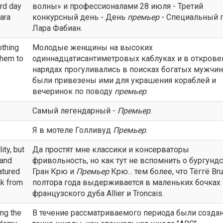
rd day
волны» и профессионалами 28 июля - Третий
ara
конкурсный день - День
премьер
- Специальный г
Лара Фабиан.
othing
Молодые женщины на высоких
them to
одиннадцатисантиметровых каблуках и в откров
нарядах прогуливались в поисках богатых мужчин
были привезены ими для украшения кораблей и
вечеринок по поводу
премьер
.
Самый легендарный -
Премьер
.
Я в мотеле Голливуд
Премьер
.
ty, but
Да простят мне классики и консерваторы
 and
фривольность, но как тут не вспомнить о бургунд
atured
Гран Крю и
Премьер
Крю... тем более, что Тёггё Br
ak from
полтора года выдерживается в маленьких бочках 
французского дуба Allier и Troncais.
ng the
В течение рассматриваемого периода были созда