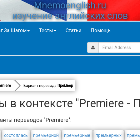
Mnemoenglish.ru
изучение английских слов
г За Шагом
Тесты
Статьи
Помощь
emiere
Вариант перевода
Премьер
 в контексте "Premiere - 
анты переводов "Premiere":
состоялась
премьерной
премьерные
премьерных
прем