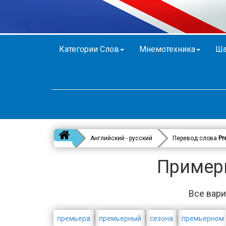
Категории Слов
Мнемотехника
Ша
Английский - русский
Перевод слова
Pr
Примеры
Все вари
премьера
премьерный
сезона
премьерном