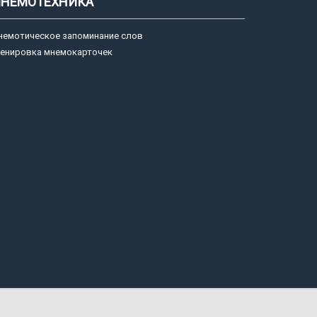
НЕМОТЕХНИКА
немотическое запоминание слов
ренировка мнемокарточек