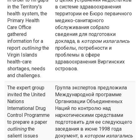
in the Territory's
в системе здравоохранения
health system, the
территории ее Бюро первичного
Primary Health
медико-санитарного
Care Office
обслуживания собрало
gathered
сведения для подготовки
information for a
доклада, в
котором излагались
report
outlining
the
пробелы, потребности и
Virgin Islands
проблемы в сфере
health-care
здравоохранения Виргинских
shortages, needs
островов.
and challenges.
The expert group
Группа экспертов предложила
invited the United
Международной программе
Nations
Организации Объединенных
International Drug
Наций по контролю над
Control Programme
наркотическими средствами
to prepare a paper
подготовить для ее следующего
outlining
the
заседания в июне 1998 года
salient issues
документ, в
котором излагались