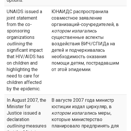
options.
UNAIDS issued a
ЮНАИДС распространила
joint statement
совместное заявление
from the co-
организаций-соучредителей, в
sponsoring
котором излагались
organizations
существенные аспекты
outlining
the
воздействия ВИЧ/СПИДа на
significant impact
детей и подчеркивалась
that HIV/AIDS has
необходимость оказания
on children and
помощи детям, пострадавшим
highlighting the
от этой эпидемии.
need to care for
children affected
by the epidemic.
In August 2007, the
В августе 2007 года министр
Minister for
юстиции издал циркуляр, в
Justice issued a
котором излагались
меры,
declaration
которые министерство
outlining
measures
планировало предпринять для