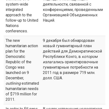
system-wide
деятельности, связанной с
integrated
конференциями, проведенными
approach to the
Организацией Объединенных
follow-up to United
Наций.
Nations
conferences.
The new
9 декабря был обнародован
humanitarian action
новый гуманитарный план
plan for the
действий для Демократической
Democratic
Республики Конго, в
котором
Republic of the
излагались
ориентировочные
Congo was
гуманитарные потребности на
launched on 9
2011 год в размере 719 млн.
December,
долл. США.
outlining
estimated
humanitarian needs
of $719 million for
2011.
In order to fill gaps
В целях устранения недостатков