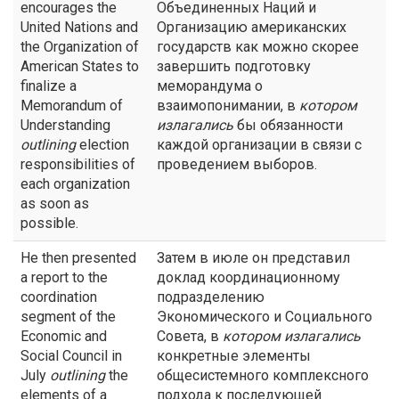
encourages the
Объединенных Наций и
United Nations and
Организацию американских
the Organization of
государств как можно скорее
American States to
завершить подготовку
finalize a
меморандума о
Memorandum of
взаимопонимании, в
котором
Understanding
излагались
бы обязанности
outlining
election
каждой организации в связи с
responsibilities of
проведением выборов.
each organization
as soon as
possible.
He then presented
Затем в июле он представил
a report to the
доклад координационному
coordination
подразделению
segment of the
Экономического и Социального
Economic and
Совета, в
котором излагались
Social Council in
конкретные элементы
July
outlining
the
общесистемного комплексного
elements of a
подхода к последующей