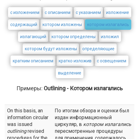
с изложением
с описанием
с указанием
изложение
содержащий
котором изложены
котором излагались
излагающий
котором определены
изложил
котором будут изложены
определяющие
кратким описанием
кратко изложив
с освещением
выделение
Примеры:
Outlining - Котором излагались
On this basis, an
По итогам обзора и оценки был
information circular
издан информационный
was issued
циркуляр, в
котором излагались
outlining
revised
пересмотренные процедуры
procedures for the
для применения, содержалось