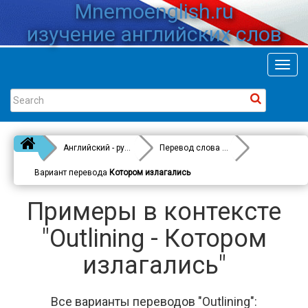
Mnemoenglish.ru
изучение английских слов
Toggl
navig
Английский - русский
Перевод слова
Outlining
Вариант перевода
Котором излагались
Примеры в контексте
"Outlining - Котором
излагались"
Все варианты переводов "Outlining":