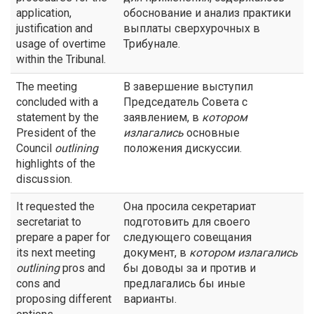
application,
обоснование и анализ практики
justification and
выплаты сверхурочных в
usage of overtime
Трибунале.
within the Tribunal.
The meeting
В завершение выступил
concluded with a
Председатель Совета с
statement by the
заявлением, в
котором
President of the
излагались
основные
Council
outlining
положения дискуссии.
highlights of the
discussion.
It requested the
Она просила секретариат
secretariat to
подготовить для своего
prepare a paper for
следующего совещания
its next meeting
документ, в
котором излагались
outlining
pros and
бы доводы за и против и
cons and
предлагались бы иные
proposing different
варианты.