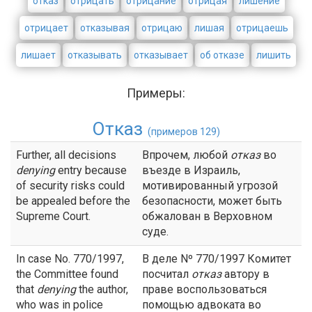
отказ
отрицать
отрицание
отрицая
лишение
отрицает
отказывая
отрицаю
лишая
отрицаешь
лишает
отказывать
отказывает
об отказе
лишить
Примеры:
Отказ
(примеров 129)
Further, all decisions
Впрочем, любой
отказ
во
denying
entry because
въезде в Израиль,
of security risks could
мотивированный угрозой
be appealed before the
безопасности, может быть
Supreme Court.
обжалован в Верховном
суде.
In case No. 770/1997,
В деле Nº 770/1997 Комитет
the Committee found
посчитал
отказ
автору в
that
denying
the author,
праве воспользоваться
who was in police
помощью адвоката во