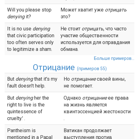
Will you please stop
Может хватит уже
отрицать
denying
it?
это?
It is no use
denying
Не стоит
отрицать
, что часто
that civic participation
участие общественности
too often serves only
используется для оправдания
to legitimize a sham.
обмана.
Больше примеров...
Отрицание
(примеров 55)
But
denying
that it's my
Но
отрицание
своей вины,
fault doesn't help.
не помогает.
But
denying
her the
Однако
отрицание
ее права
right to live is the
на жизнь является
quintessence of
квинтэссенцией жестокости
cruelty.' .
.
Pantheism is
Ватикан продолжает
mentioned in a Papal
выступления против