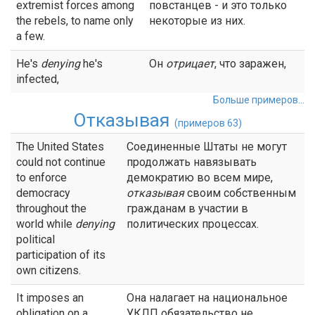
extremist forces among
повстанцев - и это только
the rebels, to name only
некоторые из них.
a few.
He's
denying
he's
Он
отрицает
, что заражен,
infected,
Больше примеров...
Отказывая
(примеров 63)
The United States
Соединенные Штаты не могут
could not continue
продолжать навязывать
to enforce
демократию во всем мире,
democracy
отказывая
своим собственным
throughout the
гражданам в участии в
world while
denying
политических процессах.
political
participation of its
own citizens.
It imposes an
Она налагает на национальное
obligation on a
УКЛП обязательство не