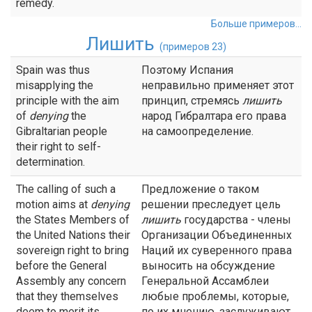
remedy.
Больше примеров...
Лишить
(примеров 23)
Spain was thus
Поэтому Испания
misapplying the
неправильно применяет этот
principle with the aim
принцип, стремясь
лишить
of
denying
the
народ Гибралтара его права
Gibraltarian people
на самоопределение.
their right to self-
determination.
The calling of such a
Предложение о таком
motion aims at
denying
решении преследует цель
the States Members of
лишить
государства - члены
the United Nations their
Организации Объединенных
sovereign right to bring
Наций их суверенного права
before the General
выносить на обсуждение
Assembly any concern
Генеральной Ассамблеи
that they themselves
любые проблемы, которые,
deem to merit its
по их мнению, заслуживают