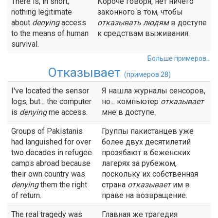
There is, in short,
Короче говоря, нет ничего
nothing legitimate
законного в том, чтобы
about
denying
access
отказывать
людям
в доступе
to the means of human
к средствам выживания.
survival.
Больше примеров...
Отказывает
(примеров 28)
I've located the sensor
Я нашла журналы сенсоров,
logs, but... the computer
но... компьютер
отказывает
is
denying
me access.
мне в доступе.
Groups of Pakistanis
Группы пакистанцев уже
had languished for over
более двух десятилетий
two decades in refugee
прозябают в беженских
camps abroad because
лагерях за рубежом,
their own country was
поскольку их собственная
denying
them the right
страна
отказывает
им в
of return.
праве на возвращение.
The real tragedy was
Главная же трагедия