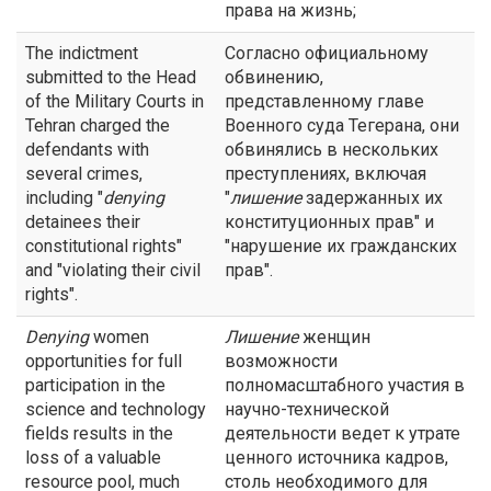
права на жизнь;
The indictment
Согласно официальному
submitted to the Head
обвинению,
of the Military Courts in
представленному главе
Tehran charged the
Военного суда Тегерана, они
defendants with
обвинялись в нескольких
several crimes,
преступлениях, включая
including "
denying
"
лишение
задержанных их
detainees their
конституционных прав" и
constitutional rights"
"нарушение их гражданских
and "violating their civil
прав".
rights".
Denying
women
Лишение
женщин
opportunities for full
возможности
participation in the
полномасштабного участия в
science and technology
научно-технической
fields results in the
деятельности ведет к утрате
loss of a valuable
ценного источника кадров,
resource pool, much
столь необходимого для