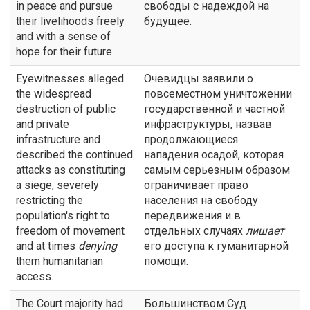
in peace and pursue
свободы с надеждой на
their livelihoods freely
будущее.
and with a sense of
hope for their future.
Eyewitnesses alleged
Очевидцы заявили о
the widespread
повсеместном уничтожении
destruction of public
государственной и частной
and private
инфраструктуры, назвав
infrastructure and
продолжающиеся
described the continued
нападения осадой, которая
attacks as constituting
самым серьезным образом
a siege, severely
ограничивает право
restricting the
населения на свободу
population's right to
передвижения и в
freedom of movement
отдельных случаях
лишает
and at times
denying
его доступа к гуманитарной
them humanitarian
помощи.
access.
The Court majority had
Большинством Суд