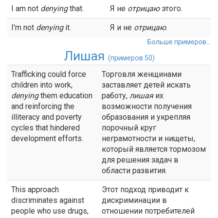
I am not
denying
that.
Я не
отрицаю
этого.
I'm not
denying
it.
Я и не
отрицаю
.
Больше примеров...
Лишая
(примеров 50)
Trafficking could force
Торговля женщинами
children into work,
заставляет детей искать
denying
them education
работу,
лишая
их
and reinforcing the
возможности получения
illiteracy and poverty
образования и укрепляя
cycles that hindered
порочный круг
development efforts.
неграмотности и нищеты,
который является тормозом
для решения задач в
области развития.
This approach
Этот подход приводит к
discriminates against
дискриминации в
people who use drugs,
отношении потребителей