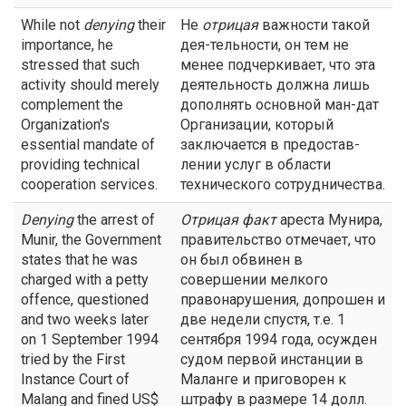
While not
denying
their
Не
отрицая
важности такой
importance, he
дея-тельности, он тем не
stressed that such
менее подчеркивает, что эта
activity should merely
деятельность должна лишь
complement the
дополнять основной ман-дат
Organization's
Организации, который
essential mandate of
заключается в предостав-
providing technical
лении услуг в области
cooperation services.
технического сотрудничества.
Denying
the arrest of
Отрицая
факт
ареста Мунира,
Munir, the Government
правительство отмечает, что
states that he was
он был обвинен в
charged with a petty
совершении мелкого
offence, questioned
правонарушения, допрошен и
and two weeks later
две недели спустя, т.е. 1
on 1 September 1994
сентября 1994 года, осужден
tried by the First
судом первой инстанции в
Instance Court of
Маланге и приговорен к
Malang and fined US$
штрафу в размере 14 долл.