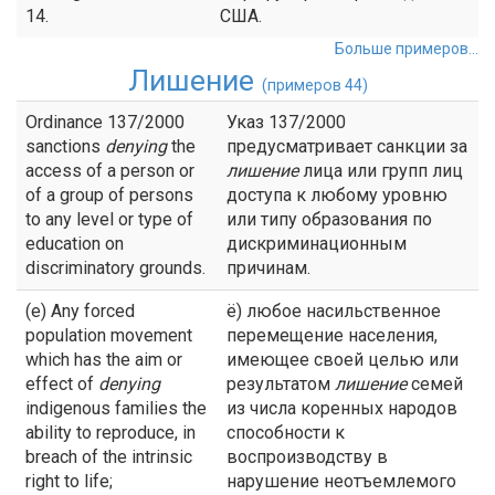
14.
США.
Больше примеров...
Лишение
(примеров 44)
Ordinance 137/2000
Указ 137/2000
sanctions
denying
the
предусматривает санкции за
access of a person or
лишение
лица или групп лиц
of a group of persons
доступа к любому уровню
to any level or type of
или типу образования по
education on
дискриминационным
discriminatory grounds.
причинам.
(e) Any forced
ё) любое насильственное
population movement
перемещение населения,
which has the aim or
имеющее своей целью или
effect of
denying
результатом
лишение
семей
indigenous families the
из числа коренных народов
ability to reproduce, in
способности к
breach of the intrinsic
воспроизводству в
right to life;
нарушение неотъемлемого