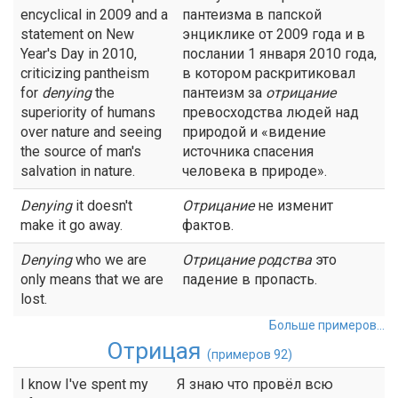
encyclical in 2009 and a
пантеизма в папской
statement on New
энциклике от 2009 года и в
Year's Day in 2010,
послании 1 января 2010 года,
criticizing pantheism
в котором раскритиковал
for
denying
the
пантеизм за
отрицание
superiority of humans
превосходства людей над
over nature and seeing
природой и «видение
the source of man's
источника спасения
salvation in nature.
человека в природе».
Denying
it doesn't
Отрицание
не изменит
make it go away.
фактов.
Denying
who we are
Отрицание
родства
это
only means that we are
падение в пропасть.
lost.
Больше примеров...
Отрицая
(примеров 92)
I know I've spent my
Я знаю что провёл всю