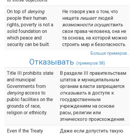
On top of
denying
Не говоря уже о том, что
people their human
нищета
лишает
людей
rights, poverty is not a
возможности осуществить
solid foundation on
свои права человека, она не
which peace and
та основа, на которой можно
security can be built.
строить мир и безопасность.
Больше примеров...
Отказывать
(примеров 38)
Title III prohibits state
В разделе III правительствам
and municipal
штатов и муниципальным
Governments from
органам власти запрещается
denying
access to
отказывать
в доступе к
public facilities on the
государственным
grounds of race,
учреждениям на основе
religion or ethnicity.
расы, религии или
этнического происхождения.
Even if the Treaty
Даже если допустить такую