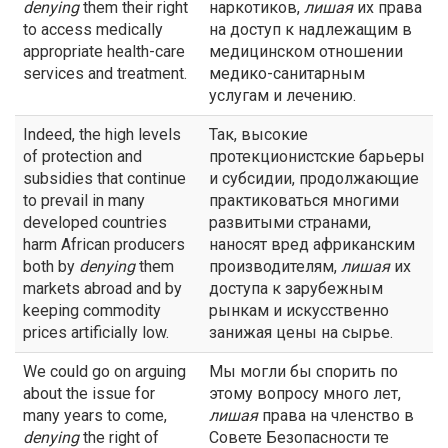
denying
them their right
наркотиков,
лишая
их права
to access medically
на доступ к надлежащим в
appropriate health-care
медицинском отношении
services and treatment.
медико-санитарным
услугам и лечению.
Indeed, the high levels
Так, высокие
of protection and
протекционистские барьеры
subsidies that continue
и субсидии, продолжающие
to prevail in many
практиковаться многими
developed countries
развитыми странами,
harm African producers
наносят вред африканским
both by
denying
them
производителям,
лишая
их
markets abroad and by
доступа к зарубежным
keeping commodity
рынкам и искусственно
prices artificially low.
занижая цены на сырье.
We could go on arguing
Мы могли бы спорить по
about the issue for
этому вопросу много лет,
many years to come,
лишая
права на членство в
denying
the right of
Совете Безопасности те