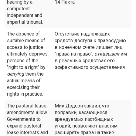
hearing by a
14 Пакта.
competent,
independent and
impartial tribunal.
The absence of
Отсутствие надлежащих
suitable means of
средств доступа к правосудию
access to justice
в конечном счете лишает лиц
ultimately deprives
"права на право",
отказывая
им
persons of the
в реальных средствах его
"right to a right" by
эффективного осуществления.
denying
them the
actual means of
exercising their
rights in practice.
The pastoral lease
Мик Додсон заявил, что
amendments allow
поправки, касающиеся
Governments to
арендуемых пастбищных
expand pastoral
угодий, позволяют властям
lease interests and
расширять права на такие