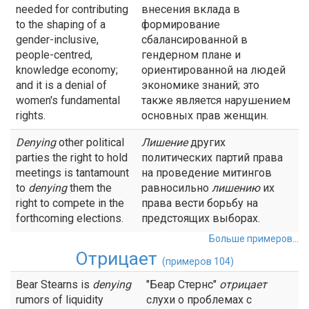
needed for contributing
внесения вклада в
to the shaping of a
формирование
gender-inclusive,
сбалансированной в
people-centred,
гендерном плане и
knowledge economy;
ориентированной на людей
and it is a denial of
экономике знаний; это
women's fundamental
также является нарушением
rights.
основных прав женщин.
Denying
other political
Лишение
других
parties the right to hold
политических партий права
meetings is tantamount
на проведение митингов
to
denying
them the
равносильно
лишению
их
right to compete in the
права вести борьбу на
forthcoming elections.
предстоящих выборах.
Больше примеров...
Отрицает
(примеров 104)
Bear Stearns is
denying
"Беар Стернс"
отрицает
rumors of liquidity
слухи о проблемах с