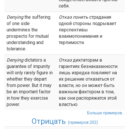
себя.
Denying
the suffering
Отказ
понять
страдания
of one side
одной стороны подрывает
undermines the
перспективы
prospects for mutual
взаимопонимания и
understanding and
терпимости.
tolerance.
Denying
dictators a
Отказ
диктаторам в
guarantee of impunity
гарантиях безнаказанности
will only rarely figure in
лишь изредка повлияет на
whether they depart
их решение отказаться от
from power. But it may
власти, но он может быть
be an important factor
важным фактором в том,
in how they exercise
как они распоряжатся этой
power.
властью.
Больше примеров...
Отрицать
(примеров 202)