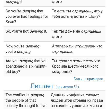
denying
it.
этого.
So you're
denying
that
То есть ты
отрицаешь
, что у
you ever had feelings for
тебя есть чувства к Шону?
Sean?
So, you're not
denying
it.
Так ты даже не
отрицаешь
этого
Now you're
denying
А теперь ты
отрицаешь
, что
you're
denying
.
отрицаешь
.
Are you
denying
that you
Ты
правда
отрицаешь
, что
abandoned a six-month-
бросила шестимесячного
old boy?
младенца?
Больше примеров...
Лишает
(примеров 51)
The conflict is
denying
Данный конфликт
лишает
the people of that
людей этой страны их права
country their right to live
на жизнь в условиях мира и