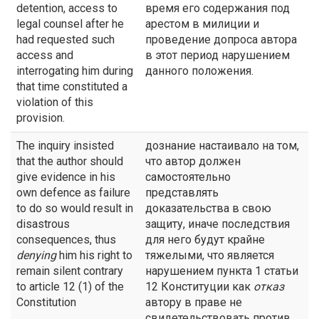
detention, access to
время его содержания под
legal counsel after he
арестом в милиции и
had requested such
проведение допроса автора
access and
в этот период нарушением
interrogating him during
данного положения.
that time constituted a
violation of this
provision.
The inquiry insisted
дознание настаивало на том,
that the author should
что автор должен
give evidence in his
самостоятельно
own defence as failure
представлять
to do so would result in
доказательства в свою
disastrous
защиту, иначе последствия
consequences, thus
для него будут крайне
denying
him his right to
тяжелыми, что является
remain silent contrary
нарушением пункта 1 статьи
to article 12 (1) of the
12 Конституции как
отказ
Constitution
автору в праве не
свидетельствовать против