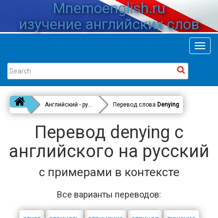
Mnemoenglish.ru
изучение английских слов
Toggl
navig
Английский - русский
Перевод слова
Denying
Перевод denying с
английского на русский
с примерами в контексте
Все варианты переводов: