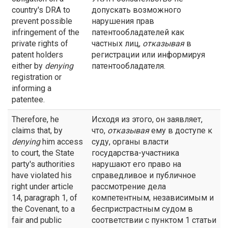
country's DRA to
допускать возможного
prevent possible
нарушения прав
infringement of the
патентообладателей как
private rights of
частных лиц,
отказывая
в
patent holders
регистрации или информируя
either by
denying
патентообладателя.
registration or
informing a
patentee.
Therefore, he
Исходя из этого, он заявляет,
claims that, by
что,
отказывая
ему в доступе к
denying
him access
суду, органы власти
to court, the State
государства-участника
party's authorities
нарушают его право на
have violated his
справедливое и публичное
right under article
рассмотрение дела
14, paragraph 1, of
компетентным, независимым и
the Covenant, to a
беспристрастным судом в
fair and public
соответствии с пунктом 1 статьи