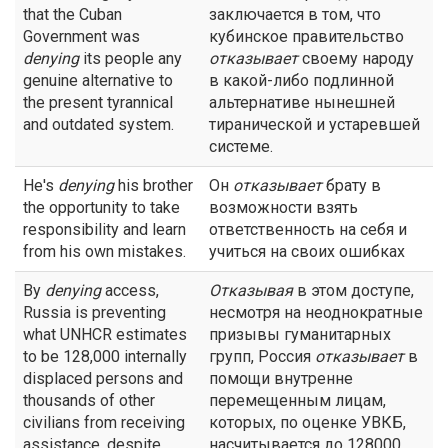
that the Cuban
заключается в том, что
Government was
кубинское правительство
denying
its people any
отказывает
своему народу
genuine alternative to
в какой-либо подлинной
the present tyrannical
альтернативе нынешней
and outdated system.
тиранической и устаревшей
системе.
He's
denying
his brother
Он
отказывает
брату в
the opportunity to take
возможности взять
responsibility and learn
ответственность на себя и
from his own mistakes.
учиться на своих ошибках
By
denying
access,
Отказывая
в этом доступе,
Russia is preventing
несмотря на неоднократные
what UNHCR estimates
призывы гуманитарных
to be 128,000 internally
групп, Россия
отказывает
в
displaced persons and
помощи внутренне
thousands of other
перемещенным лицам,
civilians from receiving
которых, по оценке УВКБ,
assistance, despite
насчитывается до 128000