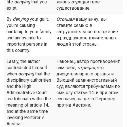
life
denying
that you
жизнь
отрицая
твоё
exist.
существование.
By
denying
your guilt,
Отрицая
вашу вину, вы
you're causing
ставите семью в
hardship to your family
затруднительное положение
and annoyance to
и раздражаете влиятельных
important persons in
людей этой страны.
this country.
Lastly, the author
Наконец, автор противоречит
contradicted himself
сам себе,
отрицая
, что
when
denying
that the
дисциплинарные органы и
disciplinary authorities
Высший административный
and the High
суд являются трибуналами по
Administrative Court
смыслу статьи 14, и при этом
are tribunals within the
ссылаясь на дело Пертерер
meaning of article 14,
против Австрии.
and at the same time
invoking Perterer v.
Austria.