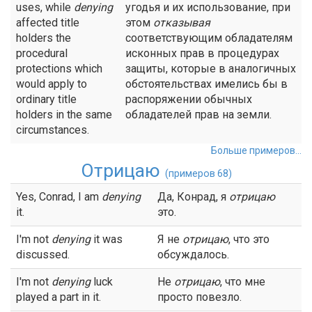
uses, while
denying
угодья и их использование, при
affected title
этом
отказывая
holders the
соответствующим обладателям
procedural
исконных прав в процедурах
protections which
защиты, которые в аналогичных
would apply to
обстоятельствах имелись бы в
ordinary title
распоряжении обычных
holders in the same
обладателей прав на земли.
circumstances.
Больше примеров...
Отрицаю
(примеров 68)
Yes, Conrad, I am
denying
Да, Конрад, я
отрицаю
it.
это.
I'm not
denying
it was
Я не
отрицаю
, что это
discussed.
обсуждалось.
I'm not
denying
luck
Не
отрицаю
, что мне
played a part in it.
просто повезло.