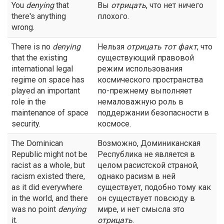
You
denying
that
Вы
отрицать
, что нет ничего
there's anything
плохого.
wrong.
There is no
denying
Нельзя
отрицать
тот факт
, что
that the existing
существующий правовой
international legal
режим использования
regime on space has
космического пространства
played an important
по-прежнему выполняет
role in the
немаловажную роль в
maintenance of space
поддержании безопасности в
security.
космосе.
The Dominican
Возможно, Доминиканская
Republic might not be
Республика не является в
racist as a whole, but
целом расистской страной,
racism existed there,
однако расизм в ней
as it did everywhere
существует, подобно тому как
in the world, and there
он существует повсюду в
was no point
denying
мире, и нет смысла это
it.
отрицать
.