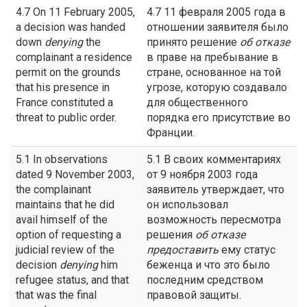
4.7 On 11 February 2005,
4.7 11 февраля 2005 года в
a decision was handed
отношении заявителя было
down
denying
the
принято решение
об
отказе
complainant a residence
в праве на пребывание в
permit on the grounds
стране, основанное на той
that his presence in
угрозе, которую создавало
France constituted a
для общественного
threat to public order.
порядка его присутствие во
Франции.
5.1 In observations
5.1 В своих комментариях
dated 9 November 2003,
от 9 ноября 2003 года
the complainant
заявитель утверждает, что
maintains that he did
он использовал
avail himself of the
возможность пересмотра
option of requesting a
решения
об отказе
judicial review of the
предоставить
ему статус
decision
denying
him
беженца и что это было
refugee status, and that
последним средством
that was the final
правовой защиты.