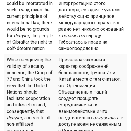
could be interpreted in
интерпретацию этого
such a way, given the
договора, сегодня, с учетом
current principles of
действующих принципов
international law, there
международного права, все
would be no grounds
равно нет никаких оснований
for
denying
the people
отказывать
народу
of Gibraltar the right to
Гибралтара в праве на
self-determination.
самоопределение.
While recognizing the
Признавая законный
validity of security
характер соображений
concerns, the Group of
безопасности, Группа 77 и
77 and China took the
Китай вместе с тем считают,
view that the United
что Организации
Nations should
Объединенных Наций
facilitate cooperation
следует поощрять
and interaction and,
сотрудничество и
consequently, that
взаимодействие и что
denying
access to all
следовательно
отказывать
в
non-affiliated
доступе всем не связанным
organizations,
с Организацией