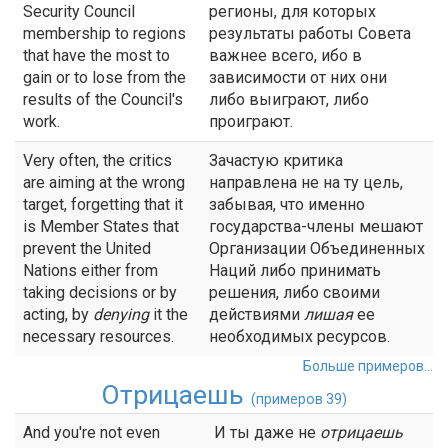
Security Council
регионы, для которых
membership to regions
результаты работы Совета
that have the most to
важнее всего, ибо в
gain or to lose from the
зависимости от них они
results of the Council's
либо выиграют, либо
work.
проиграют.
Very often, the critics
Зачастую критика
are aiming at the wrong
направлена не на ту цель,
target, forgetting that it
забывая, что именно
is Member States that
государства-члены мешают
prevent the United
Организации Объединенных
Nations either from
Наций либо принимать
taking decisions or by
решения, либо своими
acting, by
denying
it the
действиями
лишая
ее
necessary resources.
необходимых ресурсов.
Больше примеров...
Отрицаешь
(примеров 39)
And you're not even
И ты даже не
отрицаешь