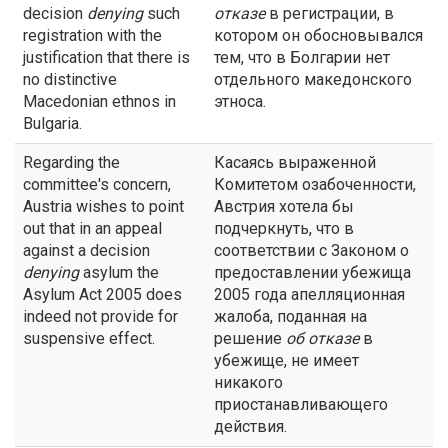
decision
denying
such
отказе
в регистрации, в
registration with the
котором он обосновывался
justification that there is
тем, что в Болгарии нет
no distinctive
отдельного македонского
Macedonian ethnos in
этноса.
Bulgaria.
Regarding the
Касаясь выраженной
committee's concern,
Комитетом озабоченности,
Austria wishes to point
Австрия хотела бы
out that in an appeal
подчеркнуть, что в
against a decision
соответствии с Законом о
denying
asylum the
предоставлении убежища
Asylum Act 2005 does
2005 года апелляционная
indeed not provide for
жалоба, поданная на
suspensive effect.
решение
об
отказе
в
убежище, не имеет
никакого
приостанавливающего
действия.