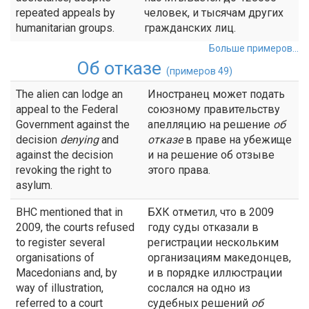
repeated appeals by
человек, и тысячам других
humanitarian groups.
гражданских лиц.
Больше примеров...
Об отказе
(примеров 49)
The alien can lodge an
Иностранец может подать
appeal to the Federal
союзному правительству
Government against the
апелляцию на решение
об
decision
denying
and
отказе
в праве на убежище
against the decision
и на решение об отзыве
revoking the right to
этого права.
asylum.
BHC mentioned that in
БХК отметил, что в 2009
2009, the courts refused
году суды отказали в
to register several
регистрации нескольким
organisations of
организациям македонцев,
Macedonians and, by
и в порядке иллюстрации
way of illustration,
сослался на одно из
referred to a court
судебных решений
об