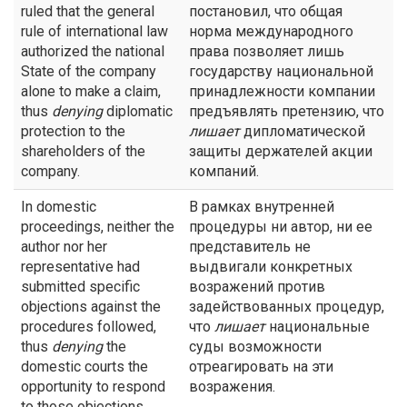
ruled that the general
постановил, что общая
rule of international law
норма международного
authorized the national
права позволяет лишь
State of the company
государству национальной
alone to make a claim,
принадлежности компании
thus
denying
diplomatic
предъявлять претензию, что
protection to the
лишает
дипломатической
shareholders of the
защиты держателей акции
company.
компаний.
In domestic
В рамках внутренней
proceedings, neither the
процедуры ни автор, ни ее
author nor her
представитель не
representative had
выдвигали конкретных
submitted specific
возражений против
objections against the
задействованных процедур,
procedures followed,
что
лишает
национальные
thus
denying
the
суды возможности
domestic courts the
отреагировать на эти
opportunity to respond
возражения.
to those objections.