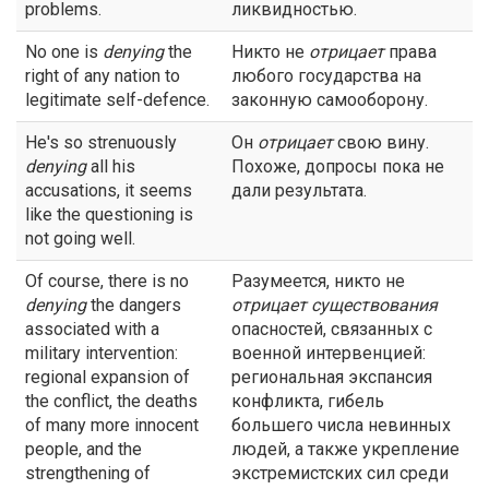
problems.
ликвидностью.
No one is
denying
the
Никто не
отрицает
права
right of any nation to
любого государства на
legitimate self-defence.
законную самооборону.
He's so strenuously
Он
отрицает
свою вину.
denying
all his
Похоже, допросы пока не
accusations, it seems
дали результата.
like the questioning is
not going well.
Of course, there is no
Разумеется, никто не
denying
the dangers
отрицает
существования
associated with a
опасностей, связанных с
military intervention:
военной интервенцией:
regional expansion of
региональная экспансия
the conflict, the deaths
конфликта, гибель
of many more innocent
большего числа невинных
people, and the
людей, а также укрепление
strengthening of
экстремистских сил среди