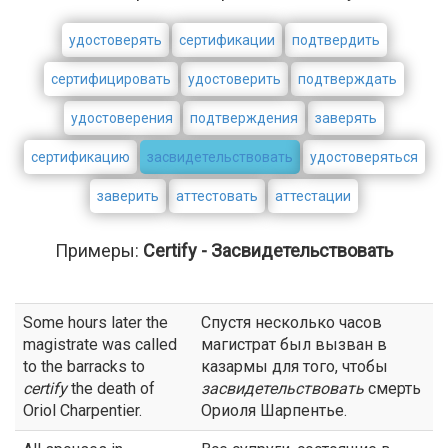
удостоверять
сертификации
подтвердить
сертифицировать
удостоверить
подтверждать
удостоверения
подтверждения
заверять
сертификацию
засвидетельствовать
удостоверяться
заверить
аттестовать
аттестации
Примеры:
Certify - Засвидетельствовать
Some hours later the
Спустя несколько часов
magistrate was called
магистрат был вызван в
to the barracks to
казармы для того, чтобы
certify
the death of
засвидетельствовать
смерть
Oriol Charpentier.
Ориоля Шарпентье.