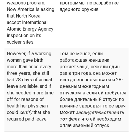
weapons program.
программы по разработке
Now America is asking
ядерного оружия.
that North Korea
accept International
Atomic Energy Agency
inspection on its
nuclear sites.
However, if a working
Тем не менее, если
woman gave birth
работающая женщина
more than once every
рожает чаще, нежели один
three years, she still
раз в три года, она может
had 28 days of annual
всегда воспользоваться 28-
leave available, and if
дневным ежегодным
she needed more time
отпуском, а если ей требуется
off for reasons of
более длительный отпуск по
health her physician
причине здоровья, то ее врач
could
certify
that she
может
засвидетельствовать
required paid leave.
тот факт
, что ей необходим
оплачиваемый отпуск.