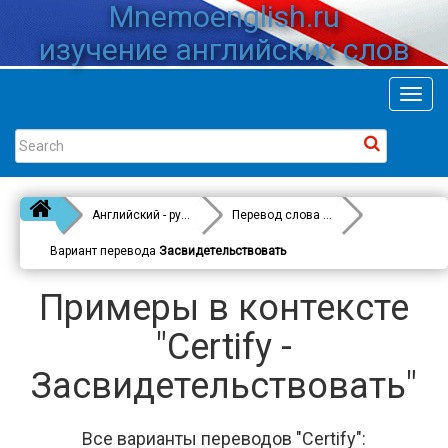
Mnemoenglish.ru
изучение английских слов
Toggl
navig
Английский - русский
Перевод слова
Certify
Вариант перевода
Засвидетельствовать
Примеры в контексте
"Certify -
Засвидетельствовать"
Все варианты переводов "Certify":