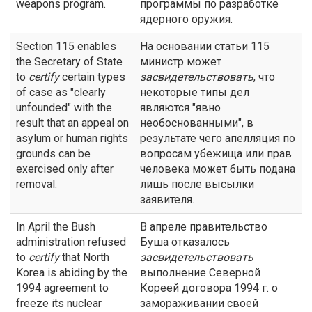
weapons program.
программы по разработке
ядерного оружия.
Section 115 enables
На основании статьи 115
the Secretary of State
министр может
to
certify
certain types
засвидетельствовать
, что
of case as "clearly
некоторые типы дел
unfounded" with the
являются "явно
result that an appeal on
необоснованными", в
asylum or human rights
результате чего апелляция по
grounds can be
вопросам убежища или прав
exercised only after
человека может быть подана
removal.
лишь после высылки
заявителя.
In April the Bush
В апреле правительство
administration refused
Буша отказалось
to
certify
that North
засвидетельствовать
Korea is abiding by the
выполнение Северной
1994 agreement to
Кореей договора 1994 г. о
freeze its nuclear
замораживании своей