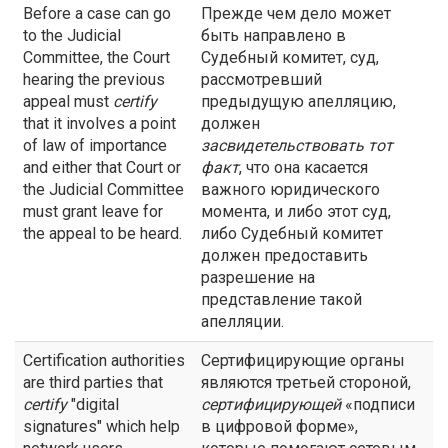
Before a case can go
Прежде чем дело может
to the Judicial
быть направлено в
Committee, the Court
Судебный комитет, суд,
hearing the previous
рассмотревший
appeal must
certify
предыдущую апелляцию,
that it involves a point
должен
of law of importance
засвидетельствовать
тот
and either that Court or
факт
, что она касается
the Judicial Committee
важного юридического
must grant leave for
момента, и либо этот суд,
the appeal to be heard.
либо Судебный комитет
должен предоставить
разрешение на
представление такой
апелляции.
Certification authorities
Сертифицирующие органы
are third parties that
являются третьей стороной,
certify
"digital
сертифицирующей
«подписи
signatures" which help
в цифровой форме»,