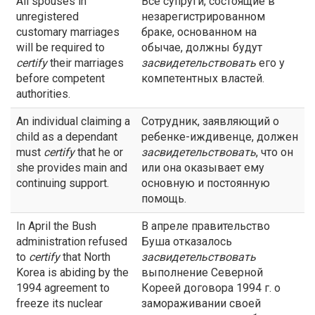
All spouses in
Все супруги, состоящие в
unregistered
незарегистрированном
customary marriages
браке, основанном на
will be required to
обычае, должны будут
certify
their marriages
засвидетельствовать
его у
before competent
компетентных властей.
authorities.
An individual claiming a
Сотрудник, заявляющий о
child as a dependant
ребенке-иждивенце, должен
must
certify
that he or
засвидетельствовать
, что он
she provides main and
или она оказывает ему
continuing support.
основную и постоянную
помощь.
In April the Bush
В апреле правительство
administration refused
Буша отказалось
to
certify
that North
засвидетельствовать
Korea is abiding by the
выполнение Северной
1994 agreement to
Кореей договора 1994 г. о
freeze its nuclear
замораживании своей